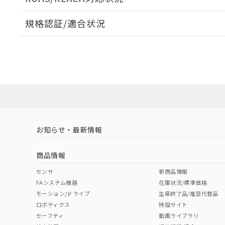
オムロン制御
また当社は、
※2 環境保護使
在庫状況およ
部品在庫の切り替
たしません。
－
在庫なし
規格認証/適合状況
す。
「ｅ」：有害物質
機器販売
マイパーツ機
「10」：通常の
EU RoHS
注意事項・凡例
ている必要が
味します。
UL認証
CSA認証
CEマーキング
空
受注生産
お客様が当ウ
※3 非含有証明
「－」：未確認で
白
が、当社の製
No
No
N/A
対応状況
対応予定月
※1
※2
さい。
下記の非含有証明
※当社の共同
いる法人を指
EU RoHS指令（
対応済み
51物質の非含有証
LR型式承認
DNV型式承認
BV型式承認
KR
※本証明書は発行
（イギリス
（ノルウェー
（フランス
（
また、RoHS指
お知らせ・最新情報
中国 RoHS
注意事項・凡例
船舶規格）
船舶規格）
船舶規格）
船
混在することから
既に当社にて対応
商品情報
り割愛しておりま
No
No
No
No
中国 RoHS表
※1 ※2
センサ
新商品情報
FAシステム機器
在庫状況/標準価格
Pb
Hg
Cd
Cr(V
モーション/ドライブ
生産終了品/推奨代替品
ロボティクス
特設サイト
セーフティ
動画ライブラリ