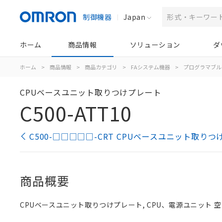
制御機器
Japan
ホーム
商品情報
ソリューション
ダ
ホーム
>
商品情報
>
商品カテゴリ
>
FAシステム機器
>
プログラマブル
CPUベースユニット取りつけプレート
C500-ATT10
C500-□□□□□-CRT CPUベースユニット取り
商品概要
CPUベースユニット取りつけプレート, CPU、電源ユニット 