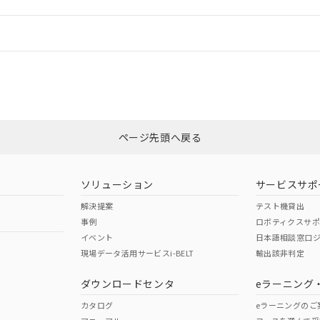
機器販売店や当社販売拠点は「
販売ネットワーク
」をご確認くだ
販売先および販売に係わる関係者が違法に輸出するおそれがある場
用期限
び標準価格結果を当社の事前の承諾なく第三者に漏洩または開示し
え状況などにより、予定月が前後することがあります。
(最新の在庫状況については、お客様のお取引先、またはお客様担当
情報更新：
（10物質）のすべてが基準値以下であることを示します。
店・当社販売員にご確認ください)
能（部品リスト作成サービス）をご利用いただくには、I-Webメン
使用状況下において有害物質が外部に漏えいし、環境に深刻な影響を
あります。
CCC認証
電波法
機種、また在庫状況の情報を公開していない機種
ェブサイト上で当社にご登録された部品リストについて、当社およ
書ダウンロード
す。当社販売部門へお問い合わせください。
品・サービスに関するお客様との取引・商談に必要な範囲で利用す
合意する
キャンセル
N/A
N/A
非含有証明書
※3
書をダウンロードすることができます。
利用者とは、
"個人情報の共同利用に関して"
の「1.共同利用者の
します。
ページ先頭へ戻る
10物質）の非含有証明書
ダウンロードはこちら
明書（当社基準）
型式承認
NK型式承認
ABS型式承認
日時点で非含有を証明するもので、過去に遡って非含有を証明するも
韓国
（日本
（アメリカ
令のフタル酸エステル類４物質の対応では、対応完了までの期間は出
ソリューション
サービスサポ
舶規格）
船舶規格）
船舶規格）
備考欄に対応日を記載しておりました。
解決提案
テスト機貸出
品への在庫切替を完了していることから、特段のことがない限り、20
事例
ロボティクスサ
す。
No
No
イベント
日本語相談窓口
現場データ活用サービスi-BELT
輸出該非判定
I)
PBBs
PBDEs
DBP
ダウンロードセンタ
eラーニング
この製品の規格認証/適合
その他の認証はこちらのページからご
カタログ
eラーニングのご