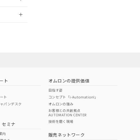
さい。
合は、取り引きをい
ないようお願いしま
のオムロン制御
2026/7/29
バーズにご登録され
及ぼさない年数を意
び当社の共同利用者
ることをご了承くだ
範囲」に記載されて
のではありません。
荷製品に未対応品が
ート
オムロンの提供価値
目指す姿
22年1月12日よ
ポート
コンセプト「i-Automation!」
ジャパンデスク
オムロンの強み
お客様との共創拠点
AUTOMATION CENTER
DIBP
BBP
DEHP
環境保護
技術を磨く現場
・セミナ
状況ページへ
使用期限
検索ください
案内
販売ネットワーク