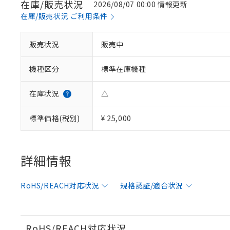
在庫/販売状況
2026/08/07 00:00 情報更新
在庫/販売状況 ご利用条件
※1 対応状況
販売状況
販売中
対応済み：EU
機種区分
標準在庫機種
対応予定：EU R
対応予定なし：EU
調査・確認中：EU
ご利用条件
在庫状況
△
非該当品：ライセ
※1 中国RoHS
仕入先様の事情に
標準価格(税別)
¥ 25,000
があります。
以下の条件をお読
「○」：最大均質
「×」：最大均質
本サービスは
当社は、これ
*EU RoHS指令（10物
「－」：未確認で
鉛(Pb) 1000ppm以下、
くものです。
う）を輸出ま
詳細情報
記
説明
六価クロム(Cr(Ⅵ)) 1
当社制御機器
などの必要な
フタル酸ビス(2-エチルヘ
号
*中国RoHS10物質の基準値 
ル（DBP） 1000ppm
在庫状況およ
当社は規制貨
Pb(鉛) :1000ppm、 Hg
但し、RoHS指令で産
RoHS/REACH対応状況
規格認証/適合状況
のであり、閲
ます。
Cr(Ⅵ)(六価クロム) : 
フタル酸エステル類の４
○
一定数以
DBP(フタル酸ジブチル) :
い。
当社は貴社製
DEHP(フタル酸ビス(2-エ
正式な納期状
置等に一切使
当社販売員に
※2 対応予定月
△
一定数に
当社は、貴社
RoHS/REACH対応状況