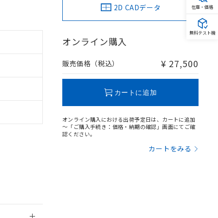
2D CADデータ
在庫・価格
無料テスト機
オンライン購入
。
¥ 27,500
販売価格（税込）
商品です。
定はありません。
商品です。
カートに追加
を得ず変更すること
オンライン購入における出荷予定日は、カートに追加
～「ご購入手続き：価格・納期の確認」画面にてご確
認ください。
を提供させていただ
規制貨物等」とい
引許可)を取得する
カートをみる
BDE) 1000ppm以下、
をご了承ください。
0ppm以下、フタル酸ジブチ
基づき作成されるも
う必要な手段を講じ
ことをご了承くださ
) : 1000ppm、
 1000ppm、
びにこれらの製造装
ン制御機器販売店・
三者に通知します。