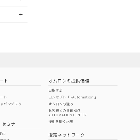
さい。
合は、取り引きをい
ないようお願いしま
のオムロン制御
2026/7/29
バーズにご登録され
及ぼさない年数を意
び当社の共同利用者
ることをご了承くだ
範囲」に記載されて
のではありません。
荷製品に未対応品が
ート
オムロンの提供価値
目指す姿
22年1月12日よ
ポート
コンセプト「i-Automation!」
ジャパンデスク
オムロンの強み
お客様との共創拠点
AUTOMATION CENTER
DIBP
BBP
DEHP
環境保護
技術を磨く現場
・セミナ
状況ページへ
使用期限
検索ください
案内
販売ネットワーク