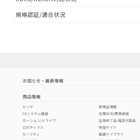
オムロン制御
また当社は、
※2 環境保護使
在庫状況およ
部品在庫の切り替
たしません。
－
在庫なし
規格認証/適合状況
す。
「ｅ」：有害物質
機器販売
マイパーツ機
「10」：通常の
EU RoHS
注意事項・凡例
ている必要が
味します。
UL認証
CSA認証
CEマーキング
空
受注生産
お客様が当ウ
※3 非含有証明
「－」：未確認で
白
が、当社の製
No
No
N/A
対応状況
対応予定月
※1
※2
さい。
下記の非含有証明
※当社の共同
いる法人を指
EU RoHS指令（
対応予定なし
51物質の非含有証
LR型式承認
DNV型式承認
BV型式承認
KR
※本証明書は発行
（イギリス
（ノルウェー
（フランス
（
また、RoHS指
お知らせ・最新情報
中国 RoHS
注意事項・凡例
船舶規格）
船舶規格）
船舶規格）
船
混在することから
既に当社にて対応
商品情報
り割愛しておりま
Yes
Yes
Yes
Yes
中国 RoHS表
※1 ※2
センサ
新商品情報
FAシステム機器
在庫状況/標準価格
Pb
Hg
Cd
Cr(V
モーション/ドライブ
生産終了品/推奨代替品
ロボティクス
特設サイト
セーフティ
動画ライブラリ