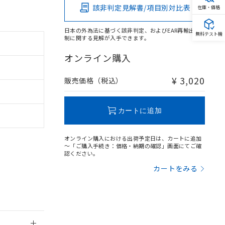
該非判定見解書/項目別対比表
在庫・価格
日本の外為法に基づく該非判定、およびEAR再輸出規
無料テスト機
制に関する見解が入手できます。
オンライン購入
。
商品です。
定はありません。
¥ 3,020
販売価格（税込）
商品です。
を得ず変更すること
カートに追加
オンライン購入における出荷予定日は、カートに追加
を提供させていただ
規制貨物等」とい
～「ご購入手続き：価格・納期の確認」画面にてご確
引許可)を取得する
認ください。
BDE) 1000ppm以下、
をご了承ください。
0ppm以下、フタル酸ジブチ
カートをみる
基づき作成されるも
う必要な手段を講じ
ことをご了承くださ
) : 1000ppm、
 1000ppm、
びにこれらの製造装
ン制御機器販売店・
三者に通知します。