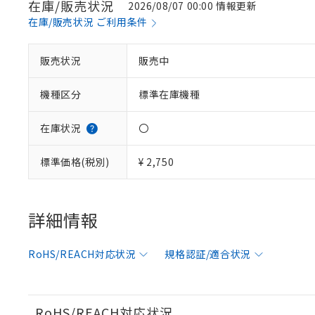
在庫/販売状況
2026/08/07 00:00 情報更新
在庫/販売状況 ご利用条件
※1 対応状況
販売状況
販売中
対応済み：EU
機種区分
標準在庫機種
対応予定：EU R
対応予定なし：EU
調査・確認中：EU
ご利用条件
在庫状況
〇
非該当品：ライセ
※1 中国RoHS
仕入先様の事情に
標準価格(税別)
¥ 2,750
があります。
以下の条件をお読
「○」：最大均質
「×」：最大均質
本サービスは
当社は、これ
*EU RoHS指令（10物
「－」：未確認で
鉛(Pb) 1000ppm以下、
くものです。
う）を輸出ま
詳細情報
記
説明
六価クロム(Cr(Ⅵ)) 1
当社制御機器
などの必要な
フタル酸ビス(2-エチルヘ
号
*中国RoHS10物質の基準値 
ル（DBP） 1000ppm
在庫状況およ
当社は規制貨
Pb(鉛) :1000ppm、 Hg
但し、RoHS指令で産
RoHS/REACH対応状況
規格認証/適合状況
のであり、閲
ます。
Cr(Ⅵ)(六価クロム) : 
フタル酸エステル類の４
○
一定数以
DBP(フタル酸ジブチル) :
い。
当社は貴社製
DEHP(フタル酸ビス(2-エ
正式な納期状
置等に一切使
当社販売員に
※2 対応予定月
△
一定数に
当社は、貴社
RoHS/REACH対応状況