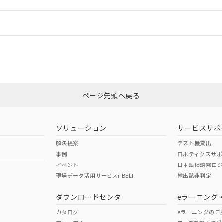
機器販売店や当社販売拠点は「
販売ネットワーク
」をご確認くだ
販売先および販売に係わる関係者が違法に輸出するおそれがある場
用期限
び標準価格結果を当社の事前の承諾なく第三者に漏洩または開示し
え状況などにより、予定月が前後することがあります。
(最新の在庫状況については、お客様のお取引先、またはお客様担当
情報更新：
（10物質）のすべてが基準値以下であることを示します。
店・当社販売員にご確認ください)
能（部品リスト作成サービス）をご利用いただくには、I-Webメン
使用状況下において有害物質が外部に漏えいし、環境に深刻な影響を
あります。
CCC認証
電波法
機種、また在庫状況の情報を公開していない機種
ェブサイト上で当社にご登録された部品リストについて、当社およ
書ダウンロード
す。当社販売部門へお問い合わせください。
品・サービスに関するお客様との取引・商談に必要な範囲で利用す
合意する
キャンセル
N/A
N/A
非含有証明書
※3
書をダウンロードすることができます。
利用者とは、
"個人情報の共同利用に関して"
の「1.共同利用者の
します。
ページ先頭へ戻る
10物質）の非含有証明書
ダウンロードはこちら
明書（当社基準）
型式承認
NK型式承認
ABS型式承認
日時点で非含有を証明するもので、過去に遡って非含有を証明するも
韓国
（日本
（アメリカ
令のフタル酸エステル類４物質の対応では、対応完了までの期間は出
ソリューション
サービスサポ
舶規格）
船舶規格）
船舶規格）
備考欄に対応日を記載しておりました。
解決提案
テスト機貸出
品への在庫切替を完了していることから、特段のことがない限り、20
事例
ロボティクスサ
す。
Yes
No
イベント
日本語相談窓口
現場データ活用サービスi-BELT
輸出該非判定
I)
PBBs
PBDEs
DBP
ダウンロードセンタ
eラーニング
この製品の規格認証/適合
その他の認証はこちらのページからご
カタログ
eラーニングのご