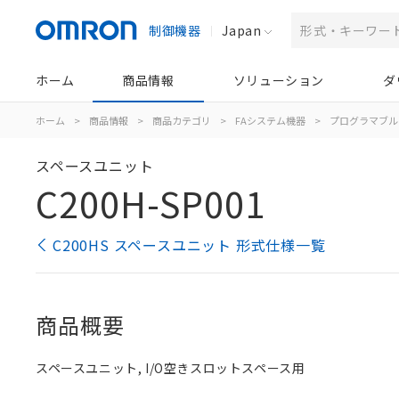
制御機器
Japan
ホーム
商品情報
ソリューション
ダ
ホーム
>
商品情報
>
商品カテゴリ
>
FAシステム機器
>
プログラマブル
スペースユニット
C200H-SP001
C200HS スペースユニット 形式仕様一覧
商品概要
スペースユニット, I/O空きスロットスペース用