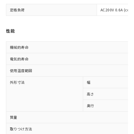
対応済み：EU RoHS指令（10物質）の
定格負荷
AC200V 0.6A (cosφ
非含有に対応した製品が提供可能な商品で
す。
対応予定：EU RoHS指令（10物質）の非含
性能
ご利用条件
有に対応した製品に切り替える予定のある
商品です。
対応予定なし：EU RoHS指令（10物質）の
機械的寿命
以下の条件をお読みいただき、同意のうえ
非含有に非対応の商品で、対応品を出す予
ご利用ください。
定はありません。
電気的寿命
調査・確認中：EU RoHS指令（10物質）の
本サービスは、当社制御機器事業取扱
※1 中国RoHS○×表
使用温度範囲
非含有の対応状況を調査中または確認中の
商品の当社在庫状況および標準価格
商品です。
(税抜)を提供させていただくもので
外形寸法
幅
「○」：最大均質材料含有率が中国RoHSの
非該当品：ライセンス料など無形物で、有
す。
基準値以下であることを示します。
害物質有無と関係のない商品です。
当社制御機器事業取扱商品の中には、
高さ
「×」：最大均質材料含有率が中国RoHSの
仕入先様の事情により、非含有部品として
本サービスの対象外となる商品もある
基準値を超えていることを示します。
いたものが、含有品と判明した場合などや
当社は、これら貴社製品のうち、外国
奥行
ことをご了承ください。
「－」：未確認です。当社販売部門へお問
むを得ず変更することがあります。
為替および外国貿易法に定める商品
在庫状況および標準価格照会結果は、
い合わせください。
（以下｢規制貨物等」という）を輸出
質量
記載している更新日時点での社内デー
*EU RoHS指令（10物質）：
または国外への提供する場合は、日本
記
タに基づき作成されるものであり、閲
説明
鉛(Pb) 1000ppm以下、 水銀(Hg) 1000ppm以下、 カド
*中国RoHS10物質の基準値 (GB/T26572)：
取りつけ方法
国政府の輸出許可(または役務取引許
号
覧された時点での実際の在庫および標
ミウム(Cd) 100ppm以下、
Pb(鉛) :1000ppm、 Hg(水銀) : 1000ppm、 Cd(カドミウ