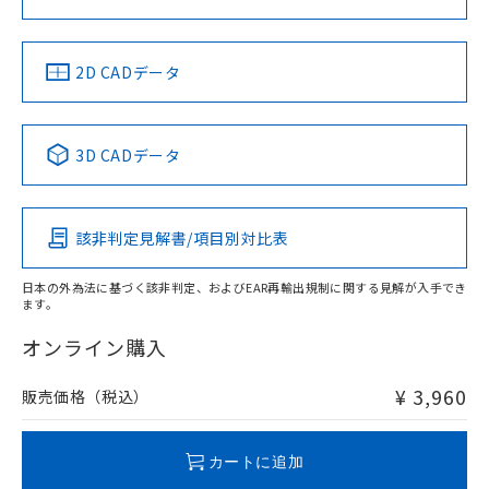
ソフトウェアの使用条件
をご了承ください。
EU RoHS指令（10物質）の非含有証明書
LR型式承認
DNV型式承認
BV型式承認
KR型式承
※当社の共同利用者とは、
"個人情報
51物質の非含有証明書（当社基準）
（イギリス
（ノルウェー
（フランス
（韓国
の共同利用に関して"
の「1.共同利
船舶規格）
船舶規格）
船舶規格）
船舶規格
※本証明書は発行日時点で非含有を証明す
中国 RoHS
注意事項・凡例
2D CADデータ
用者の範囲」に記載されている法人を
るもので、過去に遡って非含有を証明する
指します。
No
No
No
No
ものではありません。
また、RoHS指令のフタル酸エステル類４
中国 RoHS表
※1 ※2
3D CADデータ
物質の対応では、対応完了までの期間は出
荷製品に未対応品が混在することから備考
この製品の規格認証/適合状況ページへ
Pb
Hg
Cd
Cr(VI)
欄に対応日を記載しておりました。
その他の認証はこちらのページからご検索ください
既に当社にて対応品への在庫切替を完了
該非判定見解書/項目別対比表
X
O
O
O
していることから、特段のことがない限
り、2022年1月12日より割愛しておりま
日本の外為法に基づく該非判定、およびEAR再輸出規制に関する見解が入手でき
す。
ます。
"対応済み"や非含有の記載がされた商品であっても、流通
在庫等で未対応品が混在する可能性があります。
オンライン購入
非含有品が必要な際は、弊社営業部門もしくは販売店へお
問い合わせください。
¥ 3,960
販売価格（税込）
この製品のRoHS/REACH対応状況ページへ
カートに追加