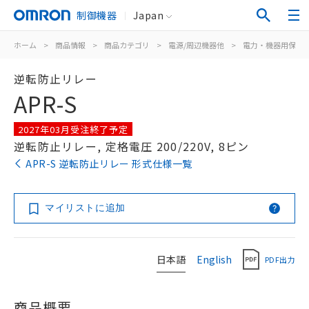
制御機器
Japan
ホーム
>
商品情報
>
商品カテゴリ
>
電源/周辺機器他
>
電力・機器用保護
逆転防止リレー
APR-S
2027年03月受注終了予定
逆転防止リレー, 定格電圧 200/220V, 8ピン
APR-S 逆転防止リレー 形式仕様一覧
マイリストに追加
日本語
English
PDF出力
商品概要