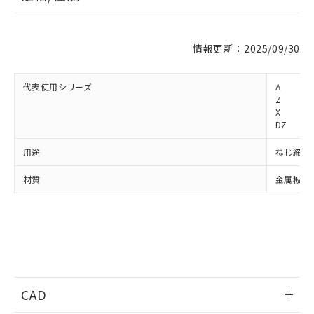
※1 対応状況
情報更新：2025/09/30
対応済み：EU RoHS指令（10物質）の
非含有に対応した製品が提供可能な商品で
代表使用シリーズ
A
す。
Z
X
対応予定：EU RoHS指令（10物質）の非含
ご利用条件
DZ
有に対応した製品に切り替える予定のある
商品です。
用途
ねじ締め
対応予定なし：EU RoHS指令（10物質）の
以下の条件をお読みいただき、同意のうえ
非含有に非対応の商品で、対応品を出す予
材質
金属板プ
ご利用ください。
定はありません。
調査・確認中：EU RoHS指令（10物質）の
本サービスは、当社制御機器事業取扱
※1 中国RoHS○×表
非含有の対応状況を調査中または確認中の
商品の当社在庫状況および標準価格
商品です。
(税抜)を提供させていただくもので
「○」：最大均質材料含有率が中国RoHSの
非該当品：ライセンス料など無形物で、有
す。
基準値以下であることを示します。
害物質有無と関係のない商品です。
当社制御機器事業取扱商品の中には、
「×」：最大均質材料含有率が中国RoHSの
仕入先様の事情により、非含有部品として
本サービスの対象外となる商品もある
基準値を超えていることを示します。
いたものが、含有品と判明した場合などや
CAD
当社は、これら貴社製品のうち、外国
ことをご了承ください。
「－」：未確認です。当社販売部門へお問
むを得ず変更することがあります。
為替および外国貿易法に定める商品
在庫状況および標準価格照会結果は、