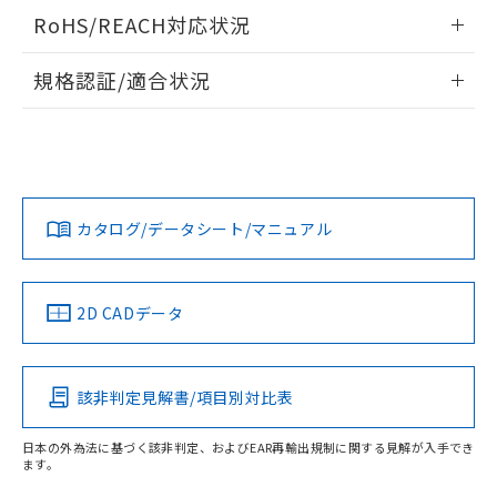
い合わせください。
ログイン/会員登録いただくと、CADデータをダウンロー
（以下｢規制貨物等」という）を輸出
記載している更新日時点での社内デー
RoHS/REACH対応状況
ドすることができます。
*EU RoHS指令（10物質）：
または国外への提供する場合は、日本
記
タに基づき作成されるものであり、閲
説明
鉛(Pb) 1000ppm以下、 水銀(Hg) 1000ppm以下、 カド
*中国RoHS10物質の基準値 (GB/T26572)：
国政府の輸出許可(または役務取引許
情報更新：2026/7/29
号
覧された時点での実際の在庫および標
ミウム(Cd) 100ppm以下、
Pb(鉛) :1000ppm、 Hg(水銀) : 1000ppm、 Cd(カドミウ
規格認証/適合状況
可)を取得するなどの必要な手続きを
六価クロム(Cr(Ⅵ)) 1000ppm以下、ポリ臭化ビフェニル
ム) : 100ppm、
準価格とは異なる場合があることをご
類(PBB) 1000ppm以下、ポリ臭化ジフェニルエーテル類
Cr(Ⅵ)(六価クロム) : 1000ppm、 PBBs(ポリ臭化ビフェ
とります。
ログイン/会員登録
EU RoHS
注意事項・凡例
了承ください。
(PBDE) 1000ppm以下、フタル酸ビス(2-エチルヘキシ
AP1-Bについての規格認証/適合状況については、「カスタマ
○
一定数以上の在庫あり
ニル類) : 1000ppm、 PBDEs(ポリ臭化ジフェニルエーテ
当社は規制貨物を破棄する場合は、完
ル) (DEHP)(別名：DOP) 1000ppm以下、フタル酸ブチ
正式な納期状況および標準価格はお客
ル類) : 1000ppm、
ーサポートセンタ お客様相談室」または貴社担当オムロン営
ルベンジル（BBP） 1000ppm以下、フタル酸ジブチル
全に破砕するなど、違法に輸出されな
DBP(フタル酸ジブチル) : 1000ppm、 DIBP(フタル酸ジ
様のお取引先、またはお客様担当のオ
業員または販売店にお問い合わせください。
（DBP） 1000ppm以下、フタル酸ジイソブチル
イソブチル) : 1000ppm、 BBP(フタル酸ブチルベンジ
△
一定数には満たないが在庫あり
いよう必要な手段を講じます。
ムロン制御機器販売店・当社販売員に
(DIBP) 1000ppm以下
対応状況
対応予定月
※1
※2
ル) : 1000ppm、
ダウンロードデータをご利用いただく前に、以下を必ずお読
当社は貴社製品を、核兵器、ミサイ
但し、RoHS指令で産業用監視および制御機器に対する
DEHP(フタル酸ビス(2-エチルヘキシル)) : 1000ppm
ご相談ください。
適用除外項目は除く。
みください。
ル、化学兵器、生物兵器またはその他
お問い合わせ
－
在庫なし(最新の在庫状況につ
カタログ/データシート/マニュアル
オムロン制御機器販売店や当社販売拠
対応済み
フタル酸エステル類の４物質については閾値を超える意
ソフトウェアの使用条件
武器並びにこれらの製造装置等に一切
いては、お客様のお取引先、ま
図的な使用がないことを確認しています。
点は「
販売ネットワーク
」をご確認
※2 環境保護使用期限
使用いたしません。
たはお客様担当のオムロン制御
ください。
当社は、貴社製品を第三者に販売する
機器販売店・当社販売員にご確
在庫状況および標準価格結果を当社の
中国 RoHS
注意事項・凡例
※2 対応予定月
2D CADデータ
「ｅ」：有害物質（10物質）のすべてが基
場合は、上記1、2および3の内容を当
認ください)
事前の承諾なく第三者に漏洩または開
準値以下であることを示します。
該第三者に通知します。また当社は、
示しないようお願いします。
部品在庫の切り替え状況などにより、予定
「10」：通常の使用状況下において有害物
販売先および販売に係わる関係者が違
マイパーツ機能（部品リスト作成サー
空
受注生産機種、また在庫状況の
中国 RoHS表
※1 ※2
月が前後することがあります。
質が外部に漏えいし、環境に深刻な影響を
法に輸出するおそれがある場合は、取
ビス）をご利用いただくには、I-Web
白
情報を公開していない機種
該非判定見解書/項目別対比表
及ぼさない年数を意味します。
り引きをいたしません。
メンバーズにご登録されている必要が
Pb
Hg
Cd
Cr(VI)
「－」：未確認です。当社販売部門へお問
あります。
日本の外為法に基づく該非判定、およびEAR再輸出規制に関する見解が入手でき
い合わせください。
お客様が当ウェブサイト上で当社にご
ます。
※3 非含有証明書ダウンロード
登録された部品リストについて、当社
O
O
O
O