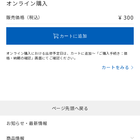
オンライン購入
および当社の共同利用者が、当社の製
下記の非含有証明書をダウンロードするこ
品・サービスに関するお客様との取
とができます。
合意する
キャンセル
¥ 300
引・商談に必要な範囲で利用すること
販売価格（税込）
"対応済み"や非含有の記載がされた商品であっても、流通
をご了承ください。
在庫等で未対応品が混在する可能性があります。
EU RoHS指令（10物質）の非含有証明書
※当社の共同利用者とは、
"個人情報
非含有品が必要な際は、弊社営業部門もしくは販売店へお
51物質の非含有証明書（当社基準）
の共同利用に関して"
カートに追加
の「1.共同利
問い合わせください。
※本証明書は発行日時点で非含有を証明す
用者の範囲」に記載されている法人を
るもので、過去に遡って非含有を証明する
指します。
ものではありません。
オンライン購入における出荷予定日は、カートに追加～「ご購入手続き：価
この製品のRoHS/REACH対応状況ページへ
格・納期の確認」画面にてご確認ください。
また、RoHS指令のフタル酸エステル類４
物質の対応では、対応完了までの期間は出
カートをみる
荷製品に未対応品が混在することから備考
欄に対応日を記載しておりました。
既に当社にて対応品への在庫切替を完了
していることから、特段のことがない限
り、2022年1月12日より割愛しておりま
す。
ページ先頭へ戻る
お知らせ・最新情報
商品情報