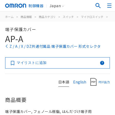
制御機器
Japan
ホーム
>
商品情報
>
商品カテゴリ
>
スイッチ
>
マイクロスイッチ
>
一
端子保護カバー
AP-A
Z / A / X / DZ共通付属品 端子保護カバー 形式セレクタ
マイリストに追加
日本語
English
PDF出力
商品概要
端子保護カバー, フェノール樹脂, はんだづけ端子用