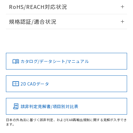
い合わせください。
ログイン/会員登録いただくと、CADデータをダウンロー
（以下｢規制貨物等」という）を輸出
記載している更新日時点での社内デー
RoHS/REACH対応状況
ドすることができます。
*EU RoHS指令（10物質）：
または国外への提供する場合は、日本
記
タに基づき作成されるものであり、閲
説明
鉛(Pb) 1000ppm以下、 水銀(Hg) 1000ppm以下、 カド
*中国RoHS10物質の基準値 (GB/T26572)：
国政府の輸出許可(または役務取引許
情報更新：2026/7/29
号
覧された時点での実際の在庫および標
ミウム(Cd) 100ppm以下、
Pb(鉛) :1000ppm、 Hg(水銀) : 1000ppm、 Cd(カドミウ
規格認証/適合状況
可)を取得するなどの必要な手続きを
六価クロム(Cr(Ⅵ)) 1000ppm以下、ポリ臭化ビフェニル
ム) : 100ppm、
準価格とは異なる場合があることをご
類(PBB) 1000ppm以下、ポリ臭化ジフェニルエーテル類
Cr(Ⅵ)(六価クロム) : 1000ppm、 PBBs(ポリ臭化ビフェ
とります。
ログイン/会員登録
EU RoHS
注意事項・凡例
了承ください。
(PBDE) 1000ppm以下、フタル酸ビス(2-エチルヘキシ
AP-Aについての規格認証/適合状況については、「カスタマー
○
一定数以上の在庫あり
ニル類) : 1000ppm、 PBDEs(ポリ臭化ジフェニルエーテ
当社は規制貨物を破棄する場合は、完
ル) (DEHP)(別名：DOP) 1000ppm以下、フタル酸ブチ
正式な納期状況および標準価格はお客
ル類) : 1000ppm、
サポートセンタ お客様相談室」または貴社担当オムロン営業
ルベンジル（BBP） 1000ppm以下、フタル酸ジブチル
全に破砕するなど、違法に輸出されな
DBP(フタル酸ジブチル) : 1000ppm、 DIBP(フタル酸ジ
様のお取引先、またはお客様担当のオ
員または販売店にお問い合わせください。
（DBP） 1000ppm以下、フタル酸ジイソブチル
イソブチル) : 1000ppm、 BBP(フタル酸ブチルベンジ
△
一定数には満たないが在庫あり
いよう必要な手段を講じます。
ムロン制御機器販売店・当社販売員に
(DIBP) 1000ppm以下
対応状況
対応予定月
※1
※2
ル) : 1000ppm、
ダウンロードデータをご利用いただく前に、以下を必ずお読
当社は貴社製品を、核兵器、ミサイ
但し、RoHS指令で産業用監視および制御機器に対する
DEHP(フタル酸ビス(2-エチルヘキシル)) : 1000ppm
ご相談ください。
適用除外項目は除く。
みください。
ル、化学兵器、生物兵器またはその他
お問い合わせ
－
在庫なし(最新の在庫状況につ
カタログ/データシート/マニュアル
オムロン制御機器販売店や当社販売拠
対応済み
フタル酸エステル類の４物質については閾値を超える意
ソフトウェアの使用条件
武器並びにこれらの製造装置等に一切
いては、お客様のお取引先、ま
図的な使用がないことを確認しています。
点は「
販売ネットワーク
」をご確認
※2 環境保護使用期限
使用いたしません。
たはお客様担当のオムロン制御
ください。
当社は、貴社製品を第三者に販売する
機器販売店・当社販売員にご確
在庫状況および標準価格結果を当社の
中国 RoHS
注意事項・凡例
※2 対応予定月
2D CADデータ
「ｅ」：有害物質（10物質）のすべてが基
場合は、上記1、2および3の内容を当
認ください)
事前の承諾なく第三者に漏洩または開
準値以下であることを示します。
該第三者に通知します。また当社は、
示しないようお願いします。
部品在庫の切り替え状況などにより、予定
「10」：通常の使用状況下において有害物
販売先および販売に係わる関係者が違
マイパーツ機能（部品リスト作成サー
空
受注生産機種、また在庫状況の
中国 RoHS表
※1 ※2
月が前後することがあります。
質が外部に漏えいし、環境に深刻な影響を
法に輸出するおそれがある場合は、取
ビス）をご利用いただくには、I-Web
白
情報を公開していない機種
該非判定見解書/項目別対比表
及ぼさない年数を意味します。
り引きをいたしません。
メンバーズにご登録されている必要が
Pb
Hg
Cd
Cr(VI)
「－」：未確認です。当社販売部門へお問
あります。
日本の外為法に基づく該非判定、およびEAR再輸出規制に関する見解が入手でき
い合わせください。
お客様が当ウェブサイト上で当社にご
ます。
※3 非含有証明書ダウンロード
登録された部品リストについて、当社
O
O
O
O