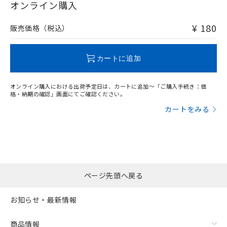
オンライン購入
および当社の共同利用者が、当社の製
下記の非含有証明書をダウンロードするこ
品・サービスに関するお客様との取
とができます。
合意する
キャンセル
¥ 180
引・商談に必要な範囲で利用すること
販売価格（税込）
"対応済み"や非含有の記載がされた商品であっても、流通
をご了承ください。
在庫等で未対応品が混在する可能性があります。
EU RoHS指令（10物質）の非含有証明書
※当社の共同利用者とは、
"個人情報
非含有品が必要な際は、弊社営業部門もしくは販売店へお
51物質の非含有証明書（当社基準）
の共同利用に関して"
カートに追加
の「1.共同利
問い合わせください。
※本証明書は発行日時点で非含有を証明す
用者の範囲」に記載されている法人を
るもので、過去に遡って非含有を証明する
指します。
ものではありません。
オンライン購入における出荷予定日は、カートに追加～「ご購入手続き：価
この製品のRoHS/REACH対応状況ページへ
格・納期の確認」画面にてご確認ください。
また、RoHS指令のフタル酸エステル類４
物質の対応では、対応完了までの期間は出
カートをみる
荷製品に未対応品が混在することから備考
欄に対応日を記載しておりました。
既に当社にて対応品への在庫切替を完了
していることから、特段のことがない限
り、2022年1月12日より割愛しておりま
す。
ページ先頭へ戻る
お知らせ・最新情報
商品情報