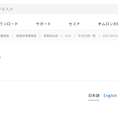
ウンロード
サポート
セミナ
オムロンの
保護機器
>
機器用保護機器
>
漏電検出用
>
AGD
>
形式仕様一覧
>
AGD-NY5 A
V
日本語
English