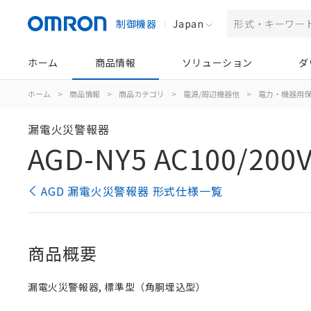
制御機器
Japan
ホーム
商品情報
ソリューション
ダ
ホーム
>
商品情報
>
商品カテゴリ
>
電源/周辺機器他
>
電力・機器用
漏電火災警報器
AGD-NY5 AC100/200
AGD 漏電火災警報器 形式仕様一覧
商品概要
漏電火災警報器, 標準型（角胴埋込型）