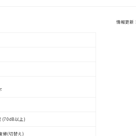
情報更新：2
 RoHS指令（10物質）の非含有に対応した製品が提供可能な商品です
oHS指令（10物質）の非含有に対応した製品に切り替える予定のある
下
 RoHS指令（10物質）の非含有に非対応の商品で、対応品を出す予
 RoHS指令（10物質）の非含有の対応状況を調査中または確認中の
ンス料など無形物で、有害物質有無と関係のない商品です。
○×表
より、非含有部品としていたものが、含有品と判明した場合などやむ
(70dB以上)
みいただき、同意のうえご利用ください。
材料含有率が中国RoHSの基準値以下であることを示します。
材料含有率が中国RoHSの基準値を超えていることを示します。
、当社制御機器事業取扱商品の当社在庫状況および標準価格(税抜)
復帰(切替え)
ら貴社製品のうち、外国為替および外国貿易法に定める商品（以下｢
質）：