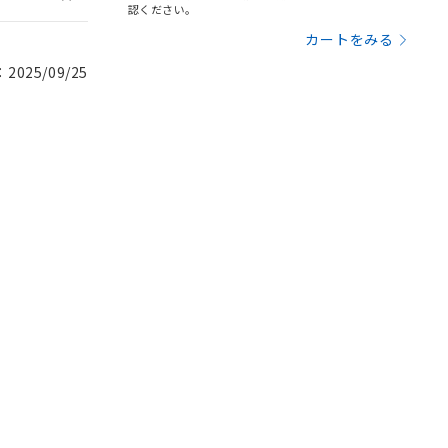
認ください。
カートをみる
025/09/25
。
商品です。
定はありません。
商品です。
を得ず変更すること
を提供させていただ
規制貨物等」とい