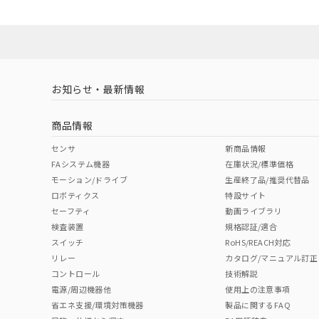
ダウンロードデータをご利用いただく前に、以下を必ずお読
No
No
No
対応状況
対応予定月
※1
※2
ソフトウェアの使用条件
対応済み
LR型式承認
DNV型式承認
BV型式承認
KR
（イギリス
（ノルウェー
（フランス
（
お知らせ・最新情報
中国 RoHS
注意事項・凡例
船舶規格）
船舶規格）
船舶規格）
船
商品情報
No
No
No
No
中国 RoHS表
※1 ※2
センサ
新商品情報
FAシステム機器
在庫状況/標準価格
Pb
Hg
Cd
Cr(V
モーション/ドライブ
生産終了品/推奨代替品
ロボティクス
特設サイト
セーフティ
動画ライブラリ
検査装置
規格認証/適合
X
O
O
O
スイッチ
RoHS/REACH対応
リレー
カタログ/マニュアル訂正
コントロール
技術解説
"対応済み"や非含有の記載がされた商品であっても、流通
電源/周辺機器他
使用上の注意事項
非含有品が必要な際は、弊社営業部門もしくは販売店へお
省エネ支援/環境対策機器
製品に関するFAQ