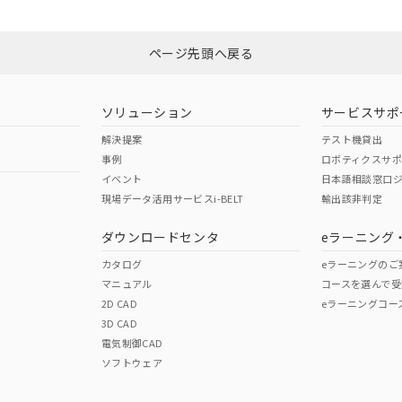
みください。
No
N/A
非含有証明書
※3
ページ先頭へ戻る
ダウンロードはこちら
型式承認
NK型式承認
ABS型式承認
韓国
（日本
（アメリカ
ソリューション
サービスサポ
舶規格）
船舶規格）
船舶規格）
解決提案
テスト機貸出
事例
ロボティクスサ
No
No
イベント
日本語相談窓口
現場データ活用サービスi-BELT
輸出該非判定
I)
PBBs
PBDEs
DBP
ダウンロードセンタ
eラーニング
この製品の規格認証/適合
その他の認証はこちらのページからご
カタログ
eラーニングのご
マニュアル
コースを選んで受
O
O
O
2D CAD
eラーニングコー
3D CAD
電気制御CAD
在庫等で未対応品が混在する可能性があります。
ソフトウェア
問い合わせください。