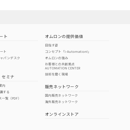
ート
オムロンの提供価値
目指す姿
ポート
コンセプト「i-Automation!」
ジャパンデスク
オムロンの強み
お客様との共創拠点
AUTOMATION CENTER
DIBP
BBP
DEHP
環境保護
技術を磨く現場
・セミナ
状況ページへ
使用期限
検索ください
案内
販売ネットワーク
講する
O
O
O
10
国内販売ネットワーク
ス一覧（PDF）
海外販売ネットワーク
オンラインストア