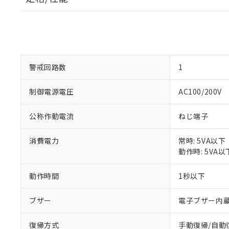
警戒回路数
1
制御電源電圧
AC100/200V
公称作動電流
※1 対応状況
ねじ端子
対応済み：EU
消費電力
常時: 5VA以下
対応予定：EU R
動作時: 5VA以
対応予定なし：EU
調査・確認中：EU
ご利用条件
動作時間
1秒以下
非該当品：ライセ
※1 中国RoHS
仕入先様の事情に
ブザー
電子ブザー内蔵 
があります。
以下の条件をお読
「○」：最大均質
「×」：最大均質
本サービスは
復帰方式
手動復帰/自動
当社は、これ
*EU RoHS指令（10物