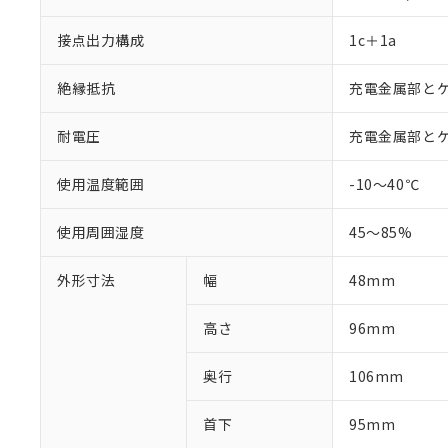
「－」：未確認で
鉛(Pb) 1000ppm以下、
くものです。
う）を輸出ま
記
説明
六価クロム(Cr(Ⅵ)) 1
当社制御機器
などの必要な
フタル酸ビス(2-エチルヘ
接点出力構成
1c＋1a
号
*中国RoHS10物質の基準値 
ル（DBP） 1000ppm
在庫状況およ
当社は規制貨
Pb(鉛) :1000ppm、 Hg
但し、RoHS指令で産
のであり、閲
ます。
Cr(Ⅵ)(六価クロム) : 
フタル酸エステル類の４
絶縁抵抗
充電金属部とケー
○
一定数以
DBP(フタル酸ジブチル) :
い。
当社は貴社製
DEHP(フタル酸ビス(2-エ
正式な納期状
置等に一切使
耐電圧
充電金属部とケース
当社販売員に
※2 対応予定月
△
一定数に
当社は、貴社
オムロン制御
また当社は、
※2 環境保護使
在庫状況およ
部品在庫の切り替
たしません。
使用温度範囲
-10～40℃
－
在庫なし
す。
「ｅ」：有害物質
機器販売
マイパーツ機
「10」：通常の
使用周囲湿度
45～85%
ている必要が
味します。
空
受注生産
お客様が当ウ
※3 非含有証明
「－」：未確認で
白
外形寸法
幅
48mm
が、当社の製
さい。
下記の非含有証明
※当社の共同
高さ
96mm
いる法人を指
EU RoHS指令（
51物質の非含有証
奥行
106mm
※本証明書は発行
また、RoHS指
首下
95mm
混在することから