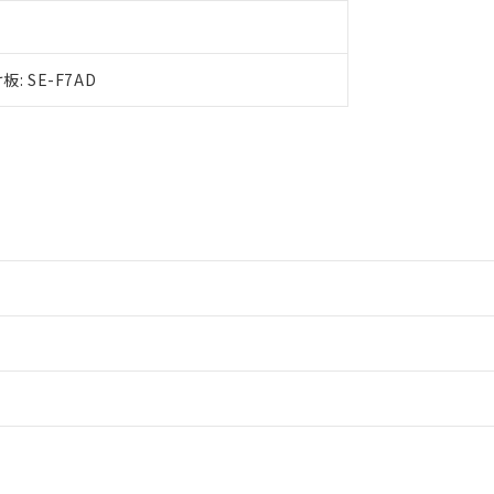
品への在庫切替を完了していることから、特段のことがない限り、20
す。
 SE-F7AD
ードすることができます。
情報更新：
ログイン/会員登録
CCC認証
電波法