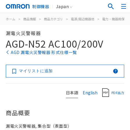
制御機器
Japan
ホーム
>
商品情報
>
商品カテゴリ
>
電源/周辺機器他
>
電力・機器用保護
漏電火災警報器
AGD-N52 AC100/200V
AGD 漏電火災警報器 形式仕様一覧
マイリストに追加
日本語
English
PDF出力
商品概要
漏電火災警報器, 集合型（表面型）