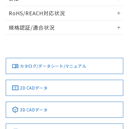
当社は貴社製品を、核兵器、ミサイ
但し、RoHS指令で産業用監視および制御機器に対する
DEHP(フタル酸ビス(2-エチルヘキシル)) : 1000ppm
ご相談ください。
適用除外項目は除く。
ル、化学兵器、生物兵器またはその他
－
在庫なし(最新の在庫状況につ
ログイン/会員登録いただくと、CADデータをダウンロー
オムロン制御機器販売店や当社販売拠
フタル酸エステル類の４物質については閾値を超える意
RoHS/REACH対応状況
武器並びにこれらの製造装置等に一切
いては、お客様のお取引先、ま
ドすることができます。
図的な使用がないことを確認しています。
点は「
販売ネットワーク
」をご確認
※2 環境保護使用期限
使用いたしません。
たはお客様担当のオムロン制御
ください。
情報更新：2026/7/29
当社は、貴社製品を第三者に販売する
規格認証/適合状況
機器販売店・当社販売員にご確
在庫状況および標準価格結果を当社の
※2 対応予定月
「ｅ」：有害物質（10物質）のすべてが基
場合は、上記1、2および3の内容を当
認ください)
事前の承諾なく第三者に漏洩または開
ログイン/会員登録
EU RoHS
注意事項・凡例
準値以下であることを示します。
AGD-N52 AC100/200Vについての規格認証/適合状況について
該第三者に通知します。また当社は、
示しないようお願いします。
部品在庫の切り替え状況などにより、予定
「10」：通常の使用状況下において有害物
は、「カスタマーサポートセンタ お客様相談室」または貴社
販売先および販売に係わる関係者が違
マイパーツ機能（部品リスト作成サー
空
受注生産機種、また在庫状況の
月が前後することがあります。
質が外部に漏えいし、環境に深刻な影響を
担当オムロン営業員または販売店にお問い合わせください。
法に輸出するおそれがある場合は、取
ビス）をご利用いただくには、I-Web
白
情報を公開していない機種
対応状況
対応予定月
及ぼさない年数を意味します。
※1
※2
り引きをいたしません。
ダウンロードデータをご利用いただく前に、以下を必ずお読
メンバーズにご登録されている必要が
「－」：未確認です。当社販売部門へお問
みください。
あります。
お問い合わせ
カタログ/データシート/マニュアル
対応済み
い合わせください。
ソフトウェアの使用条件
お客様が当ウェブサイト上で当社にご
※3 非含有証明書ダウンロード
登録された部品リストについて、当社
および当社の共同利用者が、当社の製
下記の非含有証明書をダウンロードするこ
中国 RoHS
注意事項・凡例
2D CADデータ
品・サービスに関するお客様との取
とができます。
合意する
キャンセル
引・商談に必要な範囲で利用すること
をご了承ください。
EU RoHS指令（10物質）の非含有証明書
中国 RoHS表
※1 ※2
※当社の共同利用者とは、
"個人情報
3D CADデータ
51物質の非含有証明書（当社基準）
の共同利用に関して"
の「1.共同利
※本証明書は発行日時点で非含有を証明す
Pb
Hg
Cd
Cr(VI)
用者の範囲」に記載されている法人を
るもので、過去に遡って非含有を証明する
指します。
ものではありません。