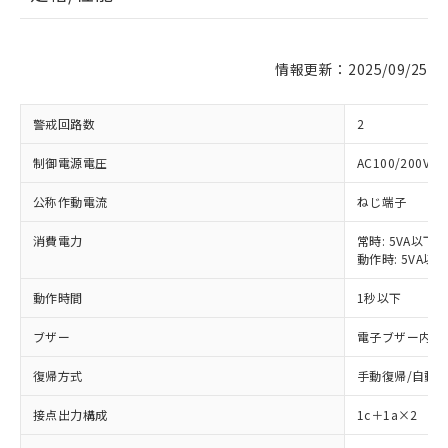
情報更新：2025/09/25
警戒回路数
2
制御電源電圧
AC100/200V
公称作動電流
ねじ端子
消費電力
常時: 5VA以下
動作時: 5VA以下
動作時間
1秒以下
※1 対応状況
ブザー
電子ブザー内蔵 (
対応済み：EU RoHS指令（10物質）の
復帰方式
手動復帰/自動復
非含有に対応した製品が提供可能な商品で
す。
接点出力構成
1c＋1a×2
対応予定：EU RoHS指令（10物質）の非含