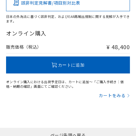
該非判定見解書/項目別対比表
X
O
O
O
また、RoHS指令のフタル酸エステル類４
物質の対応では、対応完了までの期間は出
日本の外為法に基づく該非判定、およびEAR再輸出規制に関する見解が入手でき
荷製品に未対応品が混在することから備考
ます。
欄に対応日を記載しておりました。
"対応済み"や非含有の記載がされた商品であっても、流通
既に当社にて対応品への在庫切替を完了
在庫等で未対応品が混在する可能性があります。
オンライン購入
していることから、特段のことがない限
非含有品が必要な際は、弊社営業部門もしくは販売店へお
り、2022年1月12日より割愛しておりま
問い合わせください。
¥ 48,400
販売価格（税込）
す。
この製品のRoHS/REACH対応状況ページへ
カートに追加
オンライン購入における出荷予定日は、カートに追加～「ご購入手続き：価
格・納期の確認」画面にてご確認ください。
カートをみる
ページ先頭へ戻る