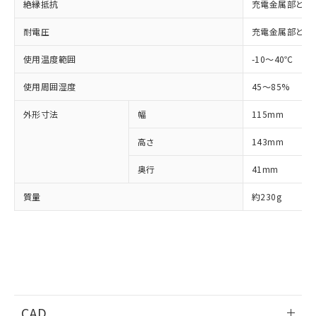
ご利用条件
絶縁抵抗
充電金属部とケー
有に対応した製品に切り替える予定のある
商品です。
耐電圧
充電金属部とケース間
対応予定なし：EU RoHS指令（10物質）の
以下の条件をお読みいただき、同意のうえ
非含有に非対応の商品で、対応品を出す予
使用温度範囲
-10～40℃
ご利用ください。
定はありません。
調査・確認中：EU RoHS指令（10物質）の
使用周囲湿度
本サービスは、当社制御機器事業取扱
45～85%
※1 中国RoHS○×表
非含有の対応状況を調査中または確認中の
商品の当社在庫状況および標準価格
商品です。
外形寸法
幅
115mm
(税抜)を提供させていただくもので
「○」：最大均質材料含有率が中国RoHSの
非該当品：ライセンス料など無形物で、有
す。
基準値以下であることを示します。
害物質有無と関係のない商品です。
高さ
143mm
当社制御機器事業取扱商品の中には、
「×」：最大均質材料含有率が中国RoHSの
仕入先様の事情により、非含有部品として
本サービスの対象外となる商品もある
基準値を超えていることを示します。
いたものが、含有品と判明した場合などや
奥行
41mm
当社は、これら貴社製品のうち、外国
ことをご了承ください。
「－」：未確認です。当社販売部門へお問
むを得ず変更することがあります。
為替および外国貿易法に定める商品
在庫状況および標準価格照会結果は、
い合わせください。
質量
約230g
（以下｢規制貨物等」という）を輸出
記載している更新日時点での社内デー
*EU RoHS指令（10物質）：
または国外への提供する場合は、日本
記
タに基づき作成されるものであり、閲
説明
鉛(Pb) 1000ppm以下、 水銀(Hg) 1000ppm以下、 カド
*中国RoHS10物質の基準値 (GB/T26572)：
国政府の輸出許可(または役務取引許
号
覧された時点での実際の在庫および標
ミウム(Cd) 100ppm以下、
Pb(鉛) :1000ppm、 Hg(水銀) : 1000ppm、 Cd(カドミウ
可)を取得するなどの必要な手続きを
六価クロム(Cr(Ⅵ)) 1000ppm以下、ポリ臭化ビフェニル
ム) : 100ppm、
準価格とは異なる場合があることをご
類(PBB) 1000ppm以下、ポリ臭化ジフェニルエーテル類
Cr(Ⅵ)(六価クロム) : 1000ppm、 PBBs(ポリ臭化ビフェ
とります。
了承ください。
(PBDE) 1000ppm以下、フタル酸ビス(2-エチルヘキシ
○
一定数以上の在庫あり
ニル類) : 1000ppm、 PBDEs(ポリ臭化ジフェニルエーテ
当社は規制貨物を破棄する場合は、完
ル) (DEHP)(別名：DOP) 1000ppm以下、フタル酸ブチ
正式な納期状況および標準価格はお客
ル類) : 1000ppm、
ルベンジル（BBP） 1000ppm以下、フタル酸ジブチル
全に破砕するなど、違法に輸出されな
DBP(フタル酸ジブチル) : 1000ppm、 DIBP(フタル酸ジ
様のお取引先、またはお客様担当のオ
（DBP） 1000ppm以下、フタル酸ジイソブチル
イソブチル) : 1000ppm、 BBP(フタル酸ブチルベンジ
△
一定数には満たないが在庫あり
いよう必要な手段を講じます。
ムロン制御機器販売店・当社販売員に
CAD
(DIBP) 1000ppm以下
ル) : 1000ppm、