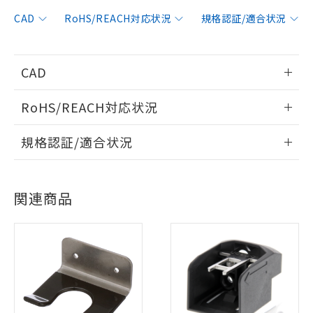
CAD
RoHS/REACH対応状況
規格認証/適合状況
CAD
※1 対応状況
情報更新：2007/11/19
RoHS/REACH対応状況
対応済み：EU RoHS指令（10物質）の
非含有に対応した製品が提供可能な商品で
ログイン/会員登録いただくと、CADデータをダウンロー
情報更新：2026/7/29
す。
規格認証/適合状況
ドすることができます。
対応予定：EU RoHS指令（10物質）の非含
ご利用条件
EU RoHS
注意事項・凡例
有に対応した製品に切り替える予定のある
A4EG-BE2R041についての規格認証/適合状況については、
商品です。
「カスタマーサポートセンタ お客様相談室」または貴社担当
ログイン/会員登録
関連商品
対応予定なし：EU RoHS指令（10物質）の
オムロン営業員または販売店にお問い合わせください。
以下の条件をお読みいただき、同意のうえ
対応状況
対応予定月
※1
※2
非含有に非対応の商品で、対応品を出す予
ご利用ください。
定はありません。
お問い合わせ
対応済み
調査・確認中：EU RoHS指令（10物質）の
本サービスは、当社制御機器事業取扱
ダウンロードデータをご利用いただく前に、以下を必ずお読
※1 中国RoHS○×表
非含有の対応状況を調査中または確認中の
商品の当社在庫状況および標準価格
みください。
商品です。
(税抜)を提供させていただくもので
ソフトウェアの使用条件
「○」：最大均質材料含有率が中国RoHSの
非該当品：ライセンス料など無形物で、有
中国 RoHS
注意事項・凡例
す。
基準値以下であることを示します。
害物質有無と関係のない商品です。
当社制御機器事業取扱商品の中には、
「×」：最大均質材料含有率が中国RoHSの