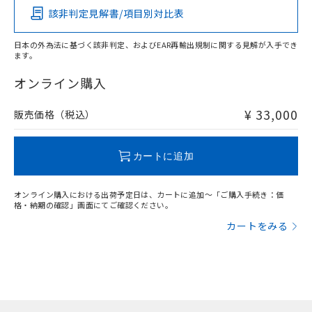
あります。
い合わせください。
該非判定見解書/項目別対比表
お客様が当ウェブサイト上で当社にご
※3 非含有証明書ダウンロード
登録された部品リストについて、当社
日本の外為法に基づく該非判定、およびEAR再輸出規制に関する見解が入手でき
および当社の共同利用者が、当社の製
下記の非含有証明書をダウンロードするこ
ます。
品・サービスに関するお客様との取
とができます。
合意する
キャンセル
引・商談に必要な範囲で利用すること
オンライン購入
をご了承ください。
EU RoHS指令（10物質）の非含有証明書
※当社の共同利用者とは、
"個人情報
¥ 33,000
51物質の非含有証明書（当社基準）
販売価格（税込）
の共同利用に関して"
の「1.共同利
※本証明書は発行日時点で非含有を証明す
用者の範囲」に記載されている法人を
るもので、過去に遡って非含有を証明する
指します。
カートに追加
ものではありません。
また、RoHS指令のフタル酸エステル類４
物質の対応では、対応完了までの期間は出
オンライン購入における出荷予定日は、カートに追加～「ご購入手続き：価
荷製品に未対応品が混在することから備考
格・納期の確認」画面にてご確認ください。
欄に対応日を記載しておりました。
カートをみる
既に当社にて対応品への在庫切替を完了
していることから、特段のことがない限
り、2022年1月12日より割愛しておりま
す。