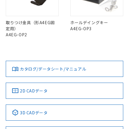
仕入先様の事情により、非含有部品として
本サービスの対象外となる商品もある
基準値を超えていることを示します。
いたものが、含有品と判明した場合などや
当社は、これら貴社製品のうち、外国
中国 RoHS表
※1 ※2
ことをご了承ください。
「－」：未確認です。当社販売部門へお問
むを得ず変更することがあります。
為替および外国貿易法に定める商品
在庫状況および標準価格照会結果は、
い合わせください。
Pb
Hg
Cd
Cr(VI)
（以下｢規制貨物等」という）を輸出
記載している更新日時点での社内デー
取りつけ金具（形A4EG固
ホールデイングキー
*EU RoHS指令（10物質）：
または国外への提供する場合は、日本
記
タに基づき作成されるものであり、閲
説明
定用）
A4EG-OP3
鉛(Pb) 1000ppm以下、 水銀(Hg) 1000ppm以下、 カド
*中国RoHS10物質の基準値 (GB/T26572)：
国政府の輸出許可(または役務取引許
号
覧された時点での実際の在庫および標
ミウム(Cd) 100ppm以下、
Pb(鉛) :1000ppm、 Hg(水銀) : 1000ppm、 Cd(カドミウ
A4EG-OP2
X
O
O
O
可)を取得するなどの必要な手続きを
六価クロム(Cr(Ⅵ)) 1000ppm以下、ポリ臭化ビフェニル
ム) : 100ppm、
準価格とは異なる場合があることをご
類(PBB) 1000ppm以下、ポリ臭化ジフェニルエーテル類
Cr(Ⅵ)(六価クロム) : 1000ppm、 PBBs(ポリ臭化ビフェ
とります。
了承ください。
(PBDE) 1000ppm以下、フタル酸ビス(2-エチルヘキシ
○
一定数以上の在庫あり
ニル類) : 1000ppm、 PBDEs(ポリ臭化ジフェニルエーテ
当社は規制貨物を破棄する場合は、完
ル) (DEHP)(別名：DOP) 1000ppm以下、フタル酸ブチ
正式な納期状況および標準価格はお客
ル類) : 1000ppm、
ルベンジル（BBP） 1000ppm以下、フタル酸ジブチル
"対応済み"や非含有の記載がされた商品であっても、流通
全に破砕するなど、違法に輸出されな
DBP(フタル酸ジブチル) : 1000ppm、 DIBP(フタル酸ジ
様のお取引先、またはお客様担当のオ
（DBP） 1000ppm以下、フタル酸ジイソブチル
イソブチル) : 1000ppm、 BBP(フタル酸ブチルベンジ
△
一定数には満たないが在庫あり
在庫等で未対応品が混在する可能性があります。
いよう必要な手段を講じます。
ムロン制御機器販売店・当社販売員に
(DIBP) 1000ppm以下
ル) : 1000ppm、
非含有品が必要な際は、弊社営業部門もしくは販売店へお
当社は貴社製品を、核兵器、ミサイ
但し、RoHS指令で産業用監視および制御機器に対する
カタログ/データシート/マニュアル
DEHP(フタル酸ビス(2-エチルヘキシル)) : 1000ppm
ご相談ください。
適用除外項目は除く。
問い合わせください。
ル、化学兵器、生物兵器またはその他
－
在庫なし(最新の在庫状況につ
オムロン制御機器販売店や当社販売拠
フタル酸エステル類の４物質については閾値を超える意
武器並びにこれらの製造装置等に一切
いては、お客様のお取引先、ま
図的な使用がないことを確認しています。
点は「
販売ネットワーク
」をご確認
※2 環境保護使用期限
使用いたしません。
たはお客様担当のオムロン制御
ください。
この製品のRoHS/REACH対応状況ページへ
2D CADデータ
当社は、貴社製品を第三者に販売する
機器販売店・当社販売員にご確
在庫状況および標準価格結果を当社の
※2 対応予定月
「ｅ」：有害物質（10物質）のすべてが基
場合は、上記1、2および3の内容を当
認ください)
事前の承諾なく第三者に漏洩または開
準値以下であることを示します。
該第三者に通知します。また当社は、
示しないようお願いします。
部品在庫の切り替え状況などにより、予定
「10」：通常の使用状況下において有害物
販売先および販売に係わる関係者が違
マイパーツ機能（部品リスト作成サー
3D CADデータ
空
受注生産機種、また在庫状況の
月が前後することがあります。
質が外部に漏えいし、環境に深刻な影響を
法に輸出するおそれがある場合は、取
ビス）をご利用いただくには、I-Web
白
情報を公開していない機種
及ぼさない年数を意味します。
り引きをいたしません。
メンバーズにご登録されている必要が
「－」：未確認です。当社販売部門へお問