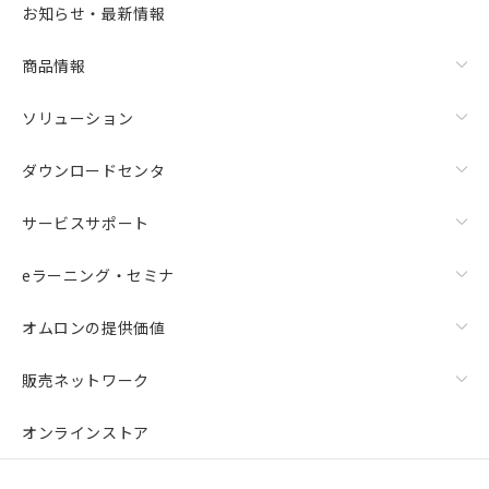
また、RoHS指令のフタル酸エステル類４
お知らせ・最新情報
物質の対応では、対応完了までの期間は出
荷製品に未対応品が混在することから備考
商品情報
欄に対応日を記載しておりました。
既に当社にて対応品への在庫切替を完了
していることから、特段のことがない限
ソリューション
り、2022年1月12日より割愛しておりま
す。
ダウンロードセンタ
サービスサポート
eラーニング・セミナ
オムロンの提供価値
販売ネットワーク
オンラインストア