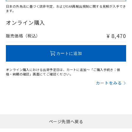
適用除外項目は除く。
ル、化学兵器、生物兵器またはその他
－
在庫なし(最新の在庫状況につ
オムロン制御機器販売店や当社販売拠
フタル酸エステル類の４物質については閾値を超える意
日本の外為法に基づく該非判定、およびEAR再輸出規制に関する見解が入手でき
武器並びにこれらの製造装置等に一切
いては、お客様のお取引先、ま
図的な使用がないことを確認しています。
点は「
販売ネットワーク
」をご確認
ます。
※2 環境保護使用期限
"対応済み"や非含有の記載がされた商品であっても、流通
使用いたしません。
たはお客様担当のオムロン制御
ください。
在庫等で未対応品が混在する可能性があります。
オンライン購入
当社は、貴社製品を第三者に販売する
機器販売店・当社販売員にご確
在庫状況および標準価格結果を当社の
※2 対応予定月
「ｅ」：有害物質（10物質）のすべてが基
非含有品が必要な際は、弊社営業部門もしくは販売店へお
場合は、上記1、2および3の内容を当
認ください)
事前の承諾なく第三者に漏洩または開
準値以下であることを示します。
問い合わせください。
該第三者に通知します。また当社は、
¥ 8,470
販売価格（税込）
示しないようお願いします。
部品在庫の切り替え状況などにより、予定
「10」：通常の使用状況下において有害物
販売先および販売に係わる関係者が違
マイパーツ機能（部品リスト作成サー
空
受注生産機種、また在庫状況の
月が前後することがあります。
質が外部に漏えいし、環境に深刻な影響を
法に輸出するおそれがある場合は、取
ビス）をご利用いただくには、I-Web
白
情報を公開していない機種
この製品のRoHS/REACH対応状況ページへ
及ぼさない年数を意味します。
り引きをいたしません。
カートに追加
メンバーズにご登録されている必要が
「－」：未確認です。当社販売部門へお問
あります。
い合わせください。
お客様が当ウェブサイト上で当社にご
オンライン購入における出荷予定日は、カートに追加～「ご購入手続き：価
※3 非含有証明書ダウンロード
登録された部品リストについて、当社
格・納期の確認」画面にてご確認ください。
および当社の共同利用者が、当社の製
カートをみる
下記の非含有証明書をダウンロードするこ
品・サービスに関するお客様との取
とができます。
合意する
キャンセル
引・商談に必要な範囲で利用すること
をご了承ください。
EU RoHS指令（10物質）の非含有証明書
※当社の共同利用者とは、
"個人情報
51物質の非含有証明書（当社基準）
の共同利用に関して"
の「1.共同利
※本証明書は発行日時点で非含有を証明す
用者の範囲」に記載されている法人を
るもので、過去に遡って非含有を証明する
ページ先頭へ戻る
指します。
ものではありません。