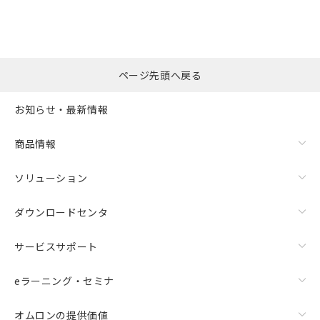
※本証明書は発行日時点で非含有を証明す
用者の範囲」に記載されている法人を
るもので、過去に遡って非含有を証明する
指します。
ものではありません。
また、RoHS指令のフタル酸エステル類４
物質の対応では、対応完了までの期間は出
ページ先頭へ戻る
荷製品に未対応品が混在することから備考
欄に対応日を記載しておりました。
お知らせ・最新情報
既に当社にて対応品への在庫切替を完了
していることから、特段のことがない限
り、2022年1月12日より割愛しておりま
商品情報
す。
ソリューション
ダウンロードセンタ
サービスサポート
eラーニング・セミナ
オムロンの提供価値