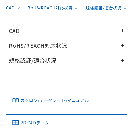
非含有に対応した製品が提供可能な商品で
す。
CAD
RoHS/REACH対応状況
規格認証/適合状況
対応予定：EU RoHS指令（10物質）の非含
ご利用条件
有に対応した製品に切り替える予定のある
商品です。
CAD
対応予定なし：EU RoHS指令（10物質）の
以下の条件をお読みいただき、同意のうえ
非含有に非対応の商品で、対応品を出す予
情報更新：2006/4/1
ご利用ください。
定はありません。
RoHS/REACH対応状況
調査・確認中：EU RoHS指令（10物質）の
本サービスは、当社制御機器事業取扱
ログイン/会員登録いただくと、CADデータをダウンロー
※1 中国RoHS○×表
非含有の対応状況を調査中または確認中の
情報更新：2026/7/29
商品の当社在庫状況および標準価格
規格認証/適合状況
ドすることができます。
商品です。
(税抜)を提供させていただくもので
「○」：最大均質材料含有率が中国RoHSの
非該当品：ライセンス料など無形物で、有
EU RoHS
注意事項・凡例
A4E-B200VAについての規格認証/適合状況については、「カ
す。
基準値以下であることを示します。
害物質有無と関係のない商品です。
スタマーサポートセンタ お客様相談室」または貴社担当オム
当社制御機器事業取扱商品の中には、
「×」：最大均質材料含有率が中国RoHSの
仕入先様の事情により、非含有部品として
ログイン/会員登録
ロン営業員または販売店にお問い合わせください。
本サービスの対象外となる商品もある
基準値を超えていることを示します。
いたものが、含有品と判明した場合などや
当社は、これら貴社製品のうち、外国
対応状況
対応予定月
※1
※2
ことをご了承ください。
「－」：未確認です。当社販売部門へお問
むを得ず変更することがあります。
為替および外国貿易法に定める商品
在庫状況および標準価格照会結果は、
い合わせください。
お問い合わせ
カタログ/データシート/マニュアル
（以下｢規制貨物等」という）を輸出
対応済み
記載している更新日時点での社内デー
ダウンロードデータをご利用いただく前に、以下を必ずお読
*EU RoHS指令（10物質）：
または国外への提供する場合は、日本
記
タに基づき作成されるものであり、閲
説明
鉛(Pb) 1000ppm以下、 水銀(Hg) 1000ppm以下、 カド
みください。
*中国RoHS10物質の基準値 (GB/T26572)：
国政府の輸出許可(または役務取引許
号
覧された時点での実際の在庫および標
ミウム(Cd) 100ppm以下、
Pb(鉛) :1000ppm、 Hg(水銀) : 1000ppm、 Cd(カドミウ
ソフトウェアの使用条件
可)を取得するなどの必要な手続きを
六価クロム(Cr(Ⅵ)) 1000ppm以下、ポリ臭化ビフェニル
ム) : 100ppm、
中国 RoHS
準価格とは異なる場合があることをご
注意事項・凡例
2D CADデータ
類(PBB) 1000ppm以下、ポリ臭化ジフェニルエーテル類
Cr(Ⅵ)(六価クロム) : 1000ppm、 PBBs(ポリ臭化ビフェ
とります。
了承ください。
(PBDE) 1000ppm以下、フタル酸ビス(2-エチルヘキシ
○
一定数以上の在庫あり
ニル類) : 1000ppm、 PBDEs(ポリ臭化ジフェニルエーテ
当社は規制貨物を破棄する場合は、完
ル) (DEHP)(別名：DOP) 1000ppm以下、フタル酸ブチ