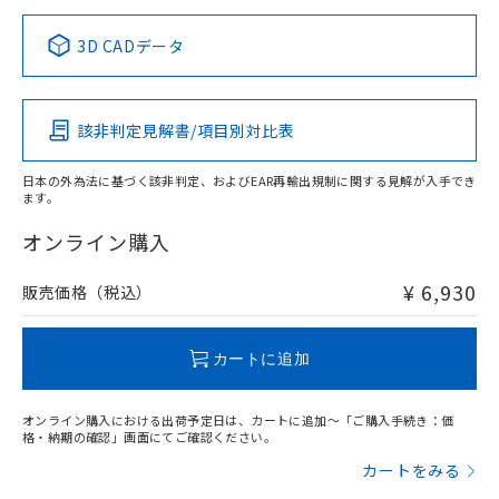
正式な納期状況および標準価格はお客
ル類) : 1000ppm、
ルベンジル（BBP） 1000ppm以下、フタル酸ジブチル
全に破砕するなど、違法に輸出されな
DBP(フタル酸ジブチル) : 1000ppm、 DIBP(フタル酸ジ
様のお取引先、またはお客様担当のオ
中国 RoHS表
※1 ※2
（DBP） 1000ppm以下、フタル酸ジイソブチル
イソブチル) : 1000ppm、 BBP(フタル酸ブチルベンジ
△
一定数には満たないが在庫あり
いよう必要な手段を講じます。
3D CADデータ
ムロン制御機器販売店・当社販売員に
(DIBP) 1000ppm以下
ル) : 1000ppm、
当社は貴社製品を、核兵器、ミサイ
但し、RoHS指令で産業用監視および制御機器に対する
DEHP(フタル酸ビス(2-エチルヘキシル)) : 1000ppm
Pb
ご相談ください。
Hg
Cd
Cr(VI)
適用除外項目は除く。
ル、化学兵器、生物兵器またはその他
－
在庫なし(最新の在庫状況につ
オムロン制御機器販売店や当社販売拠
フタル酸エステル類の４物質については閾値を超える意
武器並びにこれらの製造装置等に一切
いては、お客様のお取引先、ま
図的な使用がないことを確認しています。
点は「
販売ネットワーク
」をご確認
該非判定見解書/項目別対比表
※2 環境保護使用期限
X
使用いたしません。
O
O
O
たはお客様担当のオムロン制御
ください。
当社は、貴社製品を第三者に販売する
機器販売店・当社販売員にご確
在庫状況および標準価格結果を当社の
※2 対応予定月
「ｅ」：有害物質（10物質）のすべてが基
日本の外為法に基づく該非判定、およびEAR再輸出規制に関する見解が入手でき
場合は、上記1、2および3の内容を当
認ください)
事前の承諾なく第三者に漏洩または開
ます。
準値以下であることを示します。
該第三者に通知します。また当社は、
"対応済み"や非含有の記載がされた商品であっても、流通
示しないようお願いします。
部品在庫の切り替え状況などにより、予定
「10」：通常の使用状況下において有害物
販売先および販売に係わる関係者が違
在庫等で未対応品が混在する可能性があります。
マイパーツ機能（部品リスト作成サー
オンライン購入
空
受注生産機種、また在庫状況の
月が前後することがあります。
質が外部に漏えいし、環境に深刻な影響を
法に輸出するおそれがある場合は、取
非含有品が必要な際は、弊社営業部門もしくは販売店へお
ビス）をご利用いただくには、I-Web
白
情報を公開していない機種
及ぼさない年数を意味します。
り引きをいたしません。
問い合わせください。
メンバーズにご登録されている必要が
¥ 6,930
販売価格（税込）
「－」：未確認です。当社販売部門へお問
あります。
い合わせください。
お客様が当ウェブサイト上で当社にご
この製品のRoHS/REACH対応状況ページへ
※3 非含有証明書ダウンロード
登録された部品リストについて、当社
カートに追加
および当社の共同利用者が、当社の製
下記の非含有証明書をダウンロードするこ
品・サービスに関するお客様との取
とができます。
オンライン購入における出荷予定日は、カートに追加～「ご購入手続き：価
合意する
キャンセル
引・商談に必要な範囲で利用すること
格・納期の確認」画面にてご確認ください。
をご了承ください。
EU RoHS指令（10物質）の非含有証明書
カートをみる
※当社の共同利用者とは、
"個人情報
51物質の非含有証明書（当社基準）
の共同利用に関して"
の「1.共同利