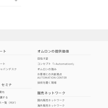
ロン営業員また
お問い合わせ
ート
オムロンの提供価値
目指す姿
ポート
コンセプト「i-Automation!」
ジャパンデスク
オムロンの強み
お客様との共創拠点
AUTOMATION CENTER
DIBP
BBP
DEHP
環境保護
技術を磨く現場
・セミナ
使用期限
案内
販売ネットワーク
講する
O
O
O
e
国内販売ネットワーク
ス一覧（PDF）
海外販売ネットワーク