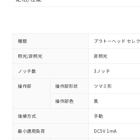
種類
プラトーヘッド セレ
照光/非照光
非照光
ノッチ数
3ノッチ
操作部
操作部形状
ツマミ形
操作部色
黒
復帰方式
手動
最小適用負荷
DC5V 1mA