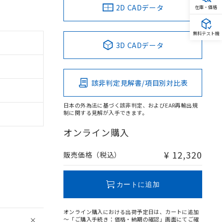
2D CADデータ
在庫・価格
無料テスト機
3D CADデータ
該非判定見解書/項目別対比表
日本の外為法に基づく該非判定、およびEAR再輸出規
制に関する見解が入手できます。
オンライン購入
¥ 12,320
販売価格（税込）
カートに追加
オンライン購入における出荷予定日は、カートに追加
～「ご購入手続き：価格・納期の確認」画面にてご確