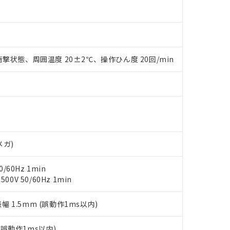
 RoHS指令（10物質）の非含有に対応した製品が提供可能な商品です
oHS指令（10物質）の非含有に対応した製品に切り替える予定のある
撃状態、周囲温度 20±2℃、操作ひん度 20回/min
 RoHS指令（10物質）の非含有に非対応の商品で、対応品を出す予
 RoHS指令（10物質）の非含有の対応状況を調査中または確認中の
ンス料など無形物で、有害物質有無と関係のない商品です。
○×表
より、非含有部品としていたものが、含有品と判明した場合などやむ
みいただき、同意のうえご利用ください。
材料含有率が中国RoHSの基準値以下であることを示します。
材料含有率が中国RoHSの基準値を超えていることを示します。
、当社制御機器事業取扱商品の当社在庫状況および標準価格(税抜)
ら貴社製品のうち、外国為替および外国貿易法に定める商品（以下｢
質）：
す。当社販売部門へお問い合わせください。
 水銀(Hg) 1000ppm以下、 カドミウム(Cd) 100ppm以下、
メガ)
たは国外への提供する場合は、日本国政府の輸出許可(または役務取
000ppm以下、ポリ臭化ビフェニル類(PBB) 1000ppm以下、ポリ臭化ジフェニルエーテル類(P
事業取扱商品の中には、本サービスの対象外となる商品もあること
手続きをとります。
キシル) (DEHP)(別名：DOP) 1000ppm以下、フタル酸ブチルベンジル（BBP） 100
(GB/T26572)：
以下、フタル酸ジイソブチル (DIBP) 1000ppm以下
び標準価格照会結果は、記載している更新日時点での社内データに
物を破棄する場合は、完全に破砕するなど、違法に輸出されないよ
/60Hz 1min
(水銀) : 1000ppm、 Cd(カドミウム) : 100ppm、
業用監視および制御機器に対する適用除外項目は除く。
覧された時点での実際の在庫および標準価格とは異なる場合がある
1000ppm、 PBBs(ポリ臭化ビフェニル類) : 1000ppm、 PBDEs(ポリ臭化ジフェニルエーテル類
0V 50/60Hz 1min
物質については閾値を超える意図的な使用がないことを確認しています。
上の在庫あり
 1000ppm、 DIBP(フタル酸ジイソブチル) : 1000ppm、 BBP(フタル酸ブチルベンジル) :
品を、核兵器、ミサイル、化学兵器、生物兵器またはその他武器並
チルヘキシル)) : 1000ppm
況および標準価格はお客様のお取引先、またはお客様担当のオムロ
用いたしません。
振幅 1.5mm (誤動作1ms以内)
ご相談ください。
は満たないが在庫あり
製品を第三者に販売する場合は、上記1、2および3の内容を当該第
機器販売店や当社販売拠点は「
販売ネットワーク
」をご確認くだ
販売先および販売に係わる関係者が違法に輸出するおそれがある場
用期限
(誤動作1ms以内)
び標準価格結果を当社の事前の承諾なく第三者に漏洩または開示し