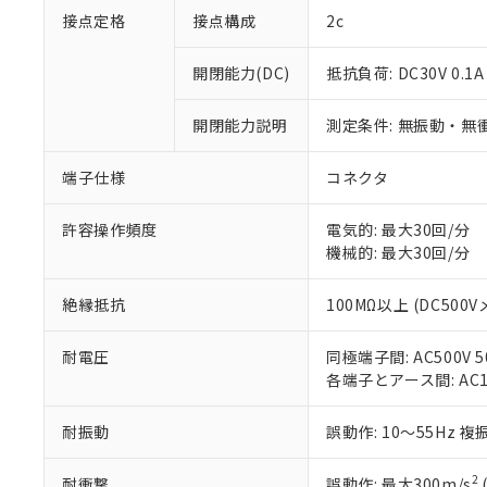
接点定格
接点構成
2c
※1 対応状況
開閉能力(DC)
抵抗負荷: DC30V 0.1A
対応済み：EU
対応予定：EU R
開閉能力説明
測定条件: 無振動・無衝
対応予定なし：EU
調査・確認中：EU
ご利用条件
端子仕様
コネクタ
非該当品：ライセ
※1 中国RoHS
仕入先様の事情に
許容操作頻度
電気的: 最大30回/分
があります。
以下の条件をお読
「○」：最大均質
機械的: 最大30回/分
「×」：最大均質
本サービスは
当社は、これ
*EU RoHS指令（10物
「－」：未確認で
鉛(Pb) 1000ppm以下、
くものです。
絶縁抵抗
100MΩ以上 (DC500V
う）を輸出ま
記
説明
六価クロム(Cr(Ⅵ)) 1
当社制御機器
などの必要な
フタル酸ビス(2-エチルヘ
号
*中国RoHS10物質の基準値 
ル（DBP） 1000ppm
在庫状況およ
当社は規制貨
耐電圧
同極端子間: AC500V 50
Pb(鉛) :1000ppm、 Hg
但し、RoHS指令で産
のであり、閲
ます。
Cr(Ⅵ)(六価クロム) : 
各端子とアース間: AC150
フタル酸エステル類の４
○
一定数以
DBP(フタル酸ジブチル) :
い。
当社は貴社製
DEHP(フタル酸ビス(2-エ
正式な納期状
置等に一切使
耐振動
誤動作: 10～55Hz 複
当社販売員に
※2 対応予定月
△
一定数に
当社は、貴社
オムロン制御
また当社は、
※2 環境保護使
2
耐衝撃
誤動作: 最大300m/s
在庫状況およ