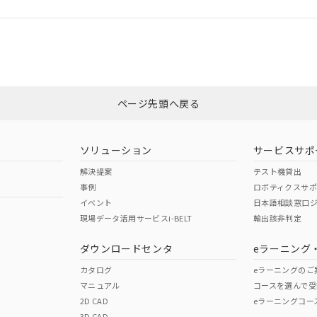
ログイン/会員登録
いては、「カスタマーサポートセンタ お客様相談室」または貴社担当オム
みください。
非含有証明書
※3
ページ先頭へ戻る
ダウンロードはこちら
ソリューション
サービスサポ
解決提案
テスト機貸出
事例
ロボティクスサ
イベント
日本語相談窓口
現場データ活用サービスi-BELT
輸出該非判定
I)
PBBs
PBDEs
DBP
ダウンロードセンタ
eラーニング
カタログ
eラーニングのご
マニュアル
コースを選んで受
O
O
O
2D CAD
eラーニングコー
3D CAD