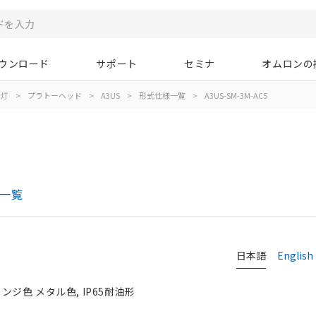
ウンロード
サポート
セミナ
オムロンの
示灯
>
プラトーヘッド
>
A3US
>
形式仕様一覧
>
A3US-SM-3M-AC5
様一覧
日本語
English
ンジ色 メタル色, IP65耐油形