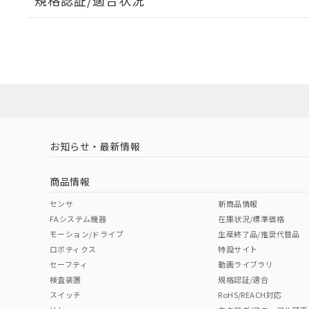
規格認証/適合状況
EU RoHS
注意事項・凡例
A3US-SM-3M-AC5についての規格認証/適合状況につ
は販売店にお問い合わせください。
ダウンロードデータをご利用いただく前に、以下を必ずお読
対応状況
対応予定月
※1
※2
ソフトウェアの使用条件
対応済み
お知らせ・最新情報
中国 RoHS
注意事項・凡例
商品情報
中国 RoHS表
※1 ※2
センサ
新商品情報
FAシステム機器
在庫状況/標準価格
Pb
Hg
Cd
Cr(V
モーション/ドライブ
生産終了品/推奨代替品
ロボティクス
特設サイト
セーフティ
動画ライブラリ
検査装置
規格認証/適合
O
O
O
O
スイッチ
RoHS/REACH対応