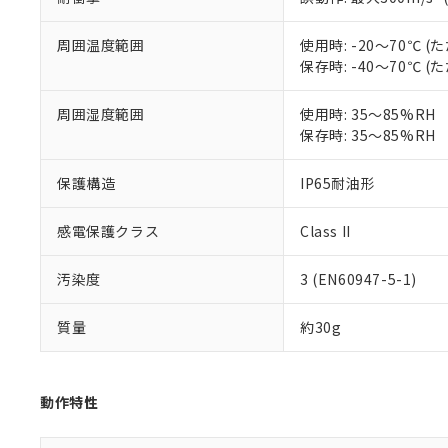
部品在庫の切り替
たしません。
－
在庫なし
す。
「ｅ」：有害物質
機器販売
マイパーツ機
周囲温度範囲
使用時: -20～70℃
「10」：通常の
ている必要が
保存時: -40～70℃
味します。
空
受注生産
お客様が当ウ
※3 非含有証明
「－」：未確認で
白
が、当社の製
周囲湿度範囲
使用時: 35～85%RH
さい。
下記の非含有証明
保存時: 35～85%RH
※当社の共同
いる法人を指
EU RoHS指令（
保護構造
IP65耐油形
51物質の非含有証
※本証明書は発行
感電保護クラス
Class II
また、RoHS指
混在することから
既に当社にて対応
汚染度
3 (EN60947-5-1)
り割愛しておりま
質量
約30g
動作特性