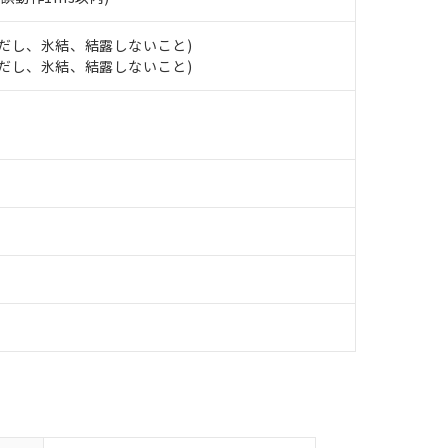
え状況などにより、予定月が前後することがあります。
(最新の在庫状況については、お客様のお取引先、またはお客様担当
（10物質）のすべてが基準値以下であることを示します。
店・当社販売員にご確認ください)
能（部品リスト作成サービス）をご利用いただくには、I-Webメン
 (ただし、氷結、結露しないこと)
使用状況下において有害物質が外部に漏えいし、環境に深刻な影響を
あります。
 (ただし、氷結、結露しないこと)
機種、また在庫状況の情報を公開していない機種
ェブサイト上で当社にご登録された部品リストについて、当社およ
書ダウンロード
す。当社販売部門へお問い合わせください。
品・サービスに関するお客様との取引・商談に必要な範囲で利用す
合意する
キャンセル
書をダウンロードすることができます。
利用者とは、
"個人情報の共同利用に関して"
の「1.共同利用者の
します。
10物質）の非含有証明書
明書（当社基準）
日時点で非含有を証明するもので、過去に遡って非含有を証明するも
令のフタル酸エステル類４物質の対応では、対応完了までの期間は出
備考欄に対応日を記載しておりました。
品への在庫切替を完了していることから、特段のことがない限り、20
す。