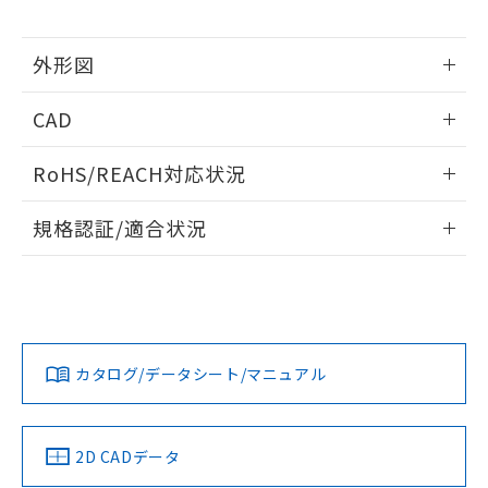
月が前後することがあります。
質が外部に漏えいし、環境に深刻な影響を
法に輸出するおそれがある場合は、取
ビス）をご利用いただくには、I-Web
白
情報を公開していない機種
及ぼさない年数を意味します。
り引きをいたしません。
メンバーズにご登録されている必要が
「－」：未確認です。当社販売部門へお問
あります。
外形図
い合わせください。
お客様が当ウェブサイト上で当社にご
※3 非含有証明書ダウンロード
情報更新：2026/05/21
登録された部品リストについて、当社
CAD
および当社の共同利用者が、当社の製
下記の非含有証明書をダウンロードするこ
品・サービスに関するお客様との取
ログイン/会員登録いただくと、CADデータをダウンロー
とができます。
RoHS/REACH対応状況
合意する
キャンセル
引・商談に必要な範囲で利用すること
ドすることができます。
をご了承ください。
EU RoHS指令（10物質）の非含有証明書
情報更新：2026/7/29
※当社の共同利用者とは、
"個人情報
規格認証/適合状況
51物質の非含有証明書（当社基準）
の共同利用に関して"
の「1.共同利
※本証明書は発行日時点で非含有を証明す
ログイン/会員登録
EU RoHS
注意事項・凡例
用者の範囲」に記載されている法人を
A3US-SM-2M-ACについての規格認証/適合状況については、
るもので、過去に遡って非含有を証明する
指します。
「カスタマーサポートセンタ お客様相談室」または貴社担当
ものではありません。
オムロン営業員または販売店にお問い合わせください。
また、RoHS指令のフタル酸エステル類４
対応状況
対応予定月
※1
※2
ダウンロードデータをご利用いただく前に、以下を必ずお読
物質の対応では、対応完了までの期間は出
みください。
お問い合わせ
荷製品に未対応品が混在することから備考
カタログ/データシート/マニュアル
対応済み
ソフトウェアの使用条件
欄に対応日を記載しておりました。
既に当社にて対応品への在庫切替を完了
していることから、特段のことがない限
中国 RoHS
注意事項・凡例
2D CADデータ
り、2022年1月12日より割愛しておりま
す。