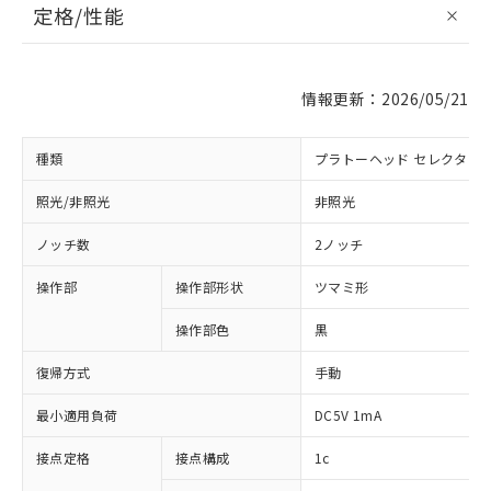
定格/性能
情報更新：2026/05/21
種類
プラトーヘッド セレクタス
照光/非照光
非照光
ノッチ数
2ノッチ
操作部
操作部形状
ツマミ形
操作部色
黒
復帰方式
手動
最小適用負荷
DC5V 1mA
接点定格
接点構成
1c