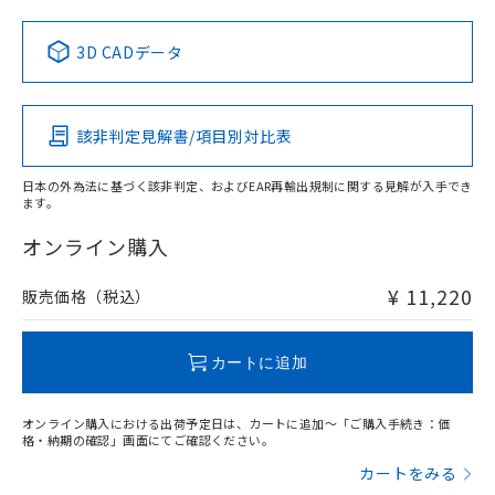
中国 RoHS表
※1 ※2
3D CADデータ
Pb
Hg
Cd
Cr(VI)
該非判定見解書/項目別対比表
O
O
O
O
日本の外為法に基づく該非判定、およびEAR再輸出規制に関する見解が入手でき
ます。
"対応済み"や非含有の記載がされた商品であっても、流通
在庫等で未対応品が混在する可能性があります。
オンライン購入
非含有品が必要な際は、弊社営業部門もしくは販売店へお
問い合わせください。
¥ 11,220
販売価格（税込）
この製品のRoHS/REACH対応状況ページへ
カートに追加
オンライン購入における出荷予定日は、カートに追加～「ご購入手続き：価
格・納期の確認」画面にてご確認ください。
カートをみる