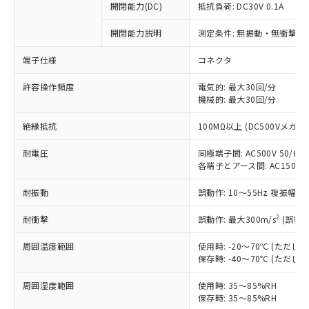
開閉能力(DC)
抵抗負荷: DC30V 0.1A
開閉能力説明
測定条件: 無振動・無衝撃状態
端子仕様
コネクタ
許容操作頻度
電気的: 最大30回/分
機械的: 最大30回/分
※1 対応状況
絶縁抵抗
100MΩ以上 (DC500Vメガ)
対応済み：EU RoHS指令（10物質）の
耐電圧
同極端子間: AC500V 50/60H
非含有に対応した製品が提供可能な商品で
各端子とアース間: AC1500V 5
す。
対応予定：EU RoHS指令（10物質）の非含
耐振動
誤動作: 10～55Hz 複振幅 1
ご利用条件
有に対応した製品に切り替える予定のある
商品です。
2
耐衝撃
誤動作: 最大300m/s
(誤動作
対応予定なし：EU RoHS指令（10物質）の
以下の条件をお読みいただき、同意のうえ
非含有に非対応の商品で、対応品を出す予
周囲温度範囲
使用時: -20～70℃ (ただ
ご利用ください。
定はありません。
保存時: -40～70℃ (ただ
調査・確認中：EU RoHS指令（10物質）の
本サービスは、当社制御機器事業取扱
※1 中国RoHS○×表
周囲湿度範囲
使用時: 35～85%RH
非含有の対応状況を調査中または確認中の
商品の当社在庫状況および標準価格
保存時: 35～85%RH
商品です。
(税抜)を提供させていただくもので