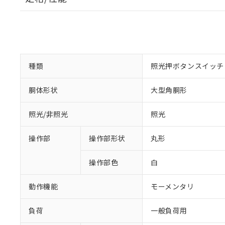
種類
照光押ボタンスイッチ
胴体形状
大型角胴形
照光/非照光
照光
操作部
操作部形状
丸形
操作部色
白
動作機能
モーメンタリ
負荷
一般負荷用