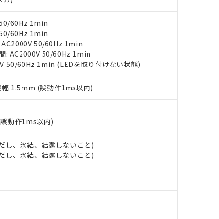
（10物質）のすべてが基準値以下であることを示します。
店・当社販売員にご確認ください)
能（部品リスト作成サービス）をご利用いただくには、I-Webメン
使用状況下において有害物質が外部に漏えいし、環境に深刻な影響を
0/60Hz 1min
あります。
機種、また在庫状況の情報を公開していない機種
0/60Hz 1min
ェブサイト上で当社にご登録された部品リストについて、当社およ
書ダウンロード
す。当社販売部門へお問い合わせください。
2000V 50/60Hz 1min
品・サービスに関するお客様との取引・商談に必要な範囲で利用す
合意する
キャンセル
C2000V 50/60Hz 1min
書をダウンロードすることができます。
V 50/60Hz 1min (LEDを取り付けない状態)
利用者とは、
"個人情報の共同利用に関して"
の「1.共同利用者の
します。
10物質）の非含有証明書
明書（当社基準）
振幅 1.5mm (誤動作1ms以内)
日時点で非含有を証明するもので、過去に遡って非含有を証明するも
令のフタル酸エステル類４物質の対応では、対応完了までの期間は出
備考欄に対応日を記載しておりました。
(誤動作1ms以内)
品への在庫切替を完了していることから、特段のことがない限り、20
す。
 (ただし、氷結、結露しないこと)
 (ただし、氷結、結露しないこと)