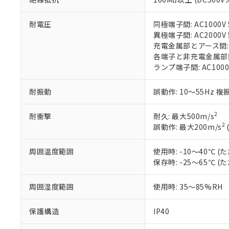
す。
「ｅ」：有害物質
機器販売
マイパーツ機
「10」：通常の
耐電圧
同極端子間: AC1000V 5
ている必要が
味します。
空
受注生産
異極端子間: AC2000V 5
お客様が当ウ
※3 非含有証明
「－」：未確認で
白
充電金属部とアース間: AC
が、当社の製
各端子と非充電金属部間: A
さい。
下記の非含有証明
ランプ端子間: AC1000
※当社の共同
いる法人を指
EU RoHS指令（
51物質の非含有証
耐振動
誤動作: 10～55Hz 複
※本証明書は発行
また、RoHS指
2
耐衝撃
耐久: 最大500m/s
混在することから
2
誤動作: 最大200m/s
既に当社にて対応
り割愛しておりま
周囲温度範囲
使用時: -10～40℃
保存時: -25～65℃
周囲湿度範囲
使用時: 35～85%RH
保護構造
IP40