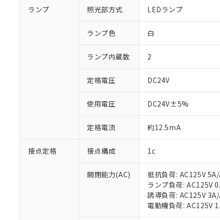
ランプ
照光部方式
LEDランプ
ランプ色
白
ランプ内蔵数
2
定格電圧
DC24V
使用電圧
DC24V±5%
定格電流
約12.5mA
接点定格
接点構成
1c
開閉能力(AC)
抵抗負荷: AC125V 5A/
ランプ負荷: AC125V 0.7
誘導負荷: AC125V 3A/
電動機負荷: AC125V 1.3