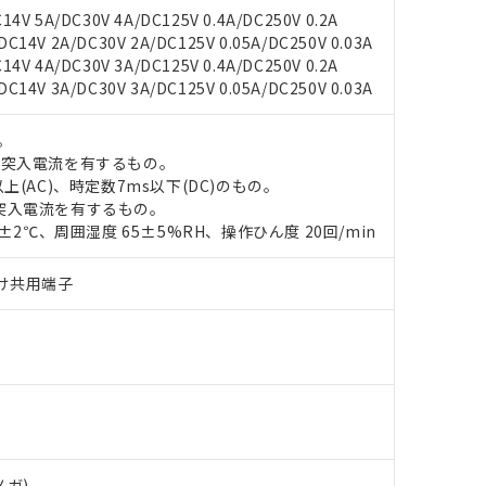
4V 5A/DC30V 4A/DC125V 0.4A/DC250V 0.2A
14V 2A/DC30V 2A/DC125V 0.05A/DC250V 0.03A
4V 4A/DC30V 3A/DC125V 0.4A/DC250V 0.2A
 RoHS指令（10物質）の非含有に対応した製品が提供可能な商品です
14V 3A/DC30V 3A/DC125V 0.05A/DC250V 0.03A
oHS指令（10物質）の非含有に対応した製品に切り替える予定のある
 RoHS指令（10物質）の非含有に非対応の商品で、対応品を出す予
。
 RoHS指令（10物質）の非含有の対応状況を調査中または確認中の
の突入電流を有するもの。
ンス料など無形物で、有害物質有無と関係のない商品です。
上(AC)、時定数7ms以下(DC)のもの。
○×表
より、非含有部品としていたものが、含有品と判明した場合などやむ
突入電流を有するもの。
みいただき、同意のうえご利用ください。
0±2℃、周囲湿度 65±5%RH、操作ひん度 20回/min
材料含有率が中国RoHSの基準値以下であることを示します。
材料含有率が中国RoHSの基準値を超えていることを示します。
、当社制御機器事業取扱商品の当社在庫状況および標準価格(税抜)
ら貴社製品のうち、外国為替および外国貿易法に定める商品（以下｢
質）：
す。当社販売部門へお問い合わせください。
づけ共用端子
 水銀(Hg) 1000ppm以下、 カドミウム(Cd) 100ppm以下、
たは国外への提供する場合は、日本国政府の輸出許可(または役務取
000ppm以下、ポリ臭化ビフェニル類(PBB) 1000ppm以下、ポリ臭化ジフェニルエーテル類(P
事業取扱商品の中には、本サービスの対象外となる商品もあること
手続きをとります。
キシル) (DEHP)(別名：DOP) 1000ppm以下、フタル酸ブチルベンジル（BBP） 100
(GB/T26572)：
以下、フタル酸ジイソブチル (DIBP) 1000ppm以下
び標準価格照会結果は、記載している更新日時点での社内データに
物を破棄する場合は、完全に破砕するなど、違法に輸出されないよ
(水銀) : 1000ppm、 Cd(カドミウム) : 100ppm、
業用監視および制御機器に対する適用除外項目は除く。
覧された時点での実際の在庫および標準価格とは異なる場合がある
1000ppm、 PBBs(ポリ臭化ビフェニル類) : 1000ppm、 PBDEs(ポリ臭化ジフェニルエーテル類
物質については閾値を超える意図的な使用がないことを確認しています。
上の在庫あり
 1000ppm、 DIBP(フタル酸ジイソブチル) : 1000ppm、 BBP(フタル酸ブチルベンジル) :
品を、核兵器、ミサイル、化学兵器、生物兵器またはその他武器並
チルヘキシル)) : 1000ppm
況および標準価格はお客様のお取引先、またはお客様担当のオムロ
用いたしません。
ご相談ください。
は満たないが在庫あり
製品を第三者に販売する場合は、上記1、2および3の内容を当該第
機器販売店や当社販売拠点は「
販売ネットワーク
」をご確認くだ
販売先および販売に係わる関係者が違法に輸出するおそれがある場
用期限
び標準価格結果を当社の事前の承諾なく第三者に漏洩または開示し
え状況などにより、予定月が前後することがあります。
(最新の在庫状況については、お客様のお取引先、またはお客様担当
メガ)