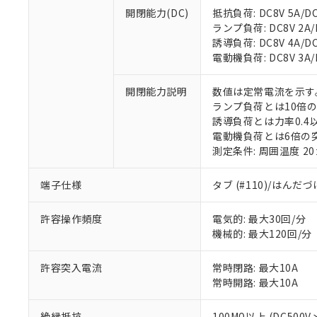
開閉能力(DC)
抵抗負荷: DC8V 5A/DC1
※1 対応状況
ランプ負荷: DC8V 2A/DC
誘導負荷: DC8V 4A/DC1
対応済み：EU
電動機負荷: DC8V 3A/DC
対応予定：EU R
対応予定なし：EU
開閉能力説明
数値は定常電流を示す
調査・確認中：EU
ご利用条件
ランプ負荷とは10倍
非該当品：ライセ
誘導負荷とは力率0.4以
※1 中国RoHS
仕入先様の事情に
電動機負荷とは6倍の
があります。
以下の条件をお読
測定条件: 周囲温度 2
「○」：最大均質
「×」：最大均質
本サービスは
当社は、これ
*EU RoHS指令（10物
「－」：未確認で
端子仕様
タブ (#110)/はんだ
鉛(Pb) 1000ppm以下、
くものです。
う）を輸出ま
記
説明
六価クロム(Cr(Ⅵ)) 1
当社制御機器
などの必要な
フタル酸ビス(2-エチルヘ
号
*中国RoHS10物質の基準値 
ル（DBP） 1000ppm
許容操作頻度
電気的: 最大30回/分
在庫状況およ
当社は規制貨
Pb(鉛) :1000ppm、 Hg
但し、RoHS指令で産
機械的: 最大120回/分
のであり、閲
ます。
Cr(Ⅵ)(六価クロム) : 
フタル酸エステル類の４
○
一定数以
DBP(フタル酸ジブチル) :
い。
当社は貴社製
DEHP(フタル酸ビス(2-エ
正式な納期状
置等に一切使
許容突入電流
常時閉路: 最大10A
当社販売員に
※2 対応予定月
△
一定数に
当社は、貴社
常時開路: 最大10A
オムロン制御
また当社は、
※2 環境保護使
在庫状況およ
部品在庫の切り替
たしません。
－
在庫なし
絶縁抵抗
100MΩ以上 (DC500V