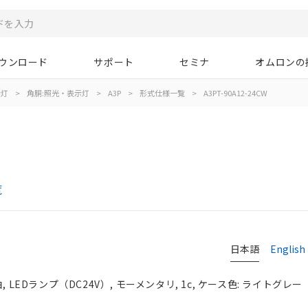
ウンロード
サポート
セミナ
オムロンの
示灯
>
角胴:照光・表示灯
>
A3P
>
形式仕様一覧
>
A3PT-90A12-24CW
覧
日本語
English
LEDランプ（DC24V）, モーメンタリ, 1c, ケース色: ライトグレー