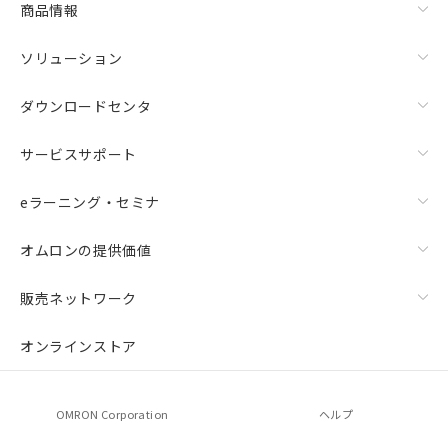
商品情報
荷製品に未対応品が混在することから備考
欄に対応日を記載しておりました。
ソリューション
既に当社にて対応品への在庫切替を完了
していることから、特段のことがない限
り、2022年1月12日より割愛しておりま
ダウンロードセンタ
す。
サービスサポート
eラーニング・セミナ
オムロンの提供価値
販売ネットワーク
オンラインストア
OMRON Corporation
ヘルプ