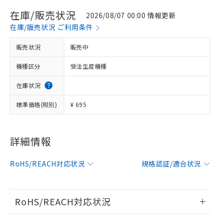
在庫/販売状況
2026/08/07 00:00 情報更新
在庫/販売状況 ご利用条件
販売状況
販売中
機種区分
受注生産機種
在庫状況
標準価格(税別)
¥ 695
詳細情報
※1 対応状況
対応済み：EU RoHS指令（10物質）の
RoHS/REACH対応状況
規格認証/適合状況
非含有に対応した製品が提供可能な商品で
す。
対応予定：EU RoHS指令（10物質）の非含
RoHS/REACH対応状況
ご利用条件
有に対応した製品に切り替える予定のある
商品です。
情報更新：2026/7/29