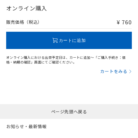
"対応済み"や非含有の記載がされた商品であっても、流通
武器並びにこれらの製造装置等に一切
いては、お客様のお取引先、ま
図的な使用がないことを確認しています。
点は「
販売ネットワーク
」をご確認
在庫等で未対応品が混在する可能性があります。
オンライン購入
※2 環境保護使用期限
使用いたしません。
たはお客様担当のオムロン制御
ください。
非含有品が必要な際は、弊社営業部門もしくは販売店へお
当社は、貴社製品を第三者に販売する
機器販売店・当社販売員にご確
在庫状況および標準価格結果を当社の
問い合わせください。
※2 対応予定月
「ｅ」：有害物質（10物質）のすべてが基
¥ 760
場合は、上記1、2および3の内容を当
販売価格（税込）
認ください)
事前の承諾なく第三者に漏洩または開
準値以下であることを示します。
該第三者に通知します。また当社は、
示しないようお願いします。
部品在庫の切り替え状況などにより、予定
「10」：通常の使用状況下において有害物
販売先および販売に係わる関係者が違
この製品のRoHS/REACH対応状況ページへ
マイパーツ機能（部品リスト作成サー
空
受注生産機種、また在庫状況の
月が前後することがあります。
質が外部に漏えいし、環境に深刻な影響を
法に輸出するおそれがある場合は、取
カートに追加
ビス）をご利用いただくには、I-Web
白
情報を公開していない機種
及ぼさない年数を意味します。
り引きをいたしません。
メンバーズにご登録されている必要が
「－」：未確認です。当社販売部門へお問
あります。
オンライン購入における出荷予定日は、カートに追加～「ご購入手続き：価
い合わせください。
お客様が当ウェブサイト上で当社にご
格・納期の確認」画面にてご確認ください。
※3 非含有証明書ダウンロード
登録された部品リストについて、当社
カートをみる
および当社の共同利用者が、当社の製
下記の非含有証明書をダウンロードするこ
品・サービスに関するお客様との取
とができます。
合意する
キャンセル
引・商談に必要な範囲で利用すること
をご了承ください。
EU RoHS指令（10物質）の非含有証明書
※当社の共同利用者とは、
"個人情報
51物質の非含有証明書（当社基準）
の共同利用に関して"
の「1.共同利
※本証明書は発行日時点で非含有を証明す
ページ先頭へ戻る
用者の範囲」に記載されている法人を
るもので、過去に遡って非含有を証明する
指します。
ものではありません。
お知らせ・最新情報
また、RoHS指令のフタル酸エステル類４
物質の対応では、対応完了までの期間は出