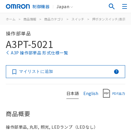
制御機器
Japan
ホーム
>
商品情報
>
商品カテゴリ
>
スイッチ
>
押ボタンスイッチ/表示灯
操作部単品
A3PT-5021
A3P 操作部単品 形式仕様一覧
マイリストに追加
日本語
English
PDF出力
商品概要
操作部単品, 丸形, 照光, LEDランプ（LEDなし）