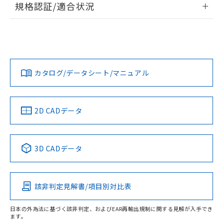
規格認証/適合状況
対応予定なし：EU RoHS指令（10物質）の
以下の条件をお読みいただき、同意のうえ
非含有に非対応の商品で、対応品を出す予
EU RoHS
注意事項・凡例
ご利用ください。
定はありません。
UL認証
CSA認証
CEマーキング
調査・確認中：EU RoHS指令（10物質）の
本サービスは、当社制御機器事業取扱
※1 中国RoHS○×表
非含有の対応状況を調査中または確認中の
No
No
N/A
商品の当社在庫状況および標準価格
対応状況
対応予定月
※1
※2
商品です。
(税抜)を提供させていただくもので
「○」：最大均質材料含有率が中国RoHSの
非該当品：ライセンス料など無形物で、有
す。
カタログ/データシート/マニュアル
対応済み
基準値以下であることを示します。
害物質有無と関係のない商品です。
当社制御機器事業取扱商品の中には、
「×」：最大均質材料含有率が中国RoHSの
仕入先様の事情により、非含有部品として
LR型式承認
DNV型式承認
BV型式承認
KR型式承
本サービスの対象外となる商品もある
基準値を超えていることを示します。
（イギリス
（ノルウェー
（フランス
（韓国
いたものが、含有品と判明した場合などや
当社は、これら貴社製品のうち、外国
ことをご了承ください。
船舶規格）
船舶規格）
船舶規格）
船舶規格
「－」：未確認です。当社販売部門へお問
中国 RoHS
注意事項・凡例
むを得ず変更することがあります。
2D CADデータ
為替および外国貿易法に定める商品
在庫状況および標準価格照会結果は、
い合わせください。
（以下｢規制貨物等」という）を輸出
記載している更新日時点での社内デー
No
No
No
No
*EU RoHS指令（10物質）：
または国外への提供する場合は、日本
記
タに基づき作成されるものであり、閲
説明
鉛(Pb) 1000ppm以下、 水銀(Hg) 1000ppm以下、 カド
*中国RoHS10物質の基準値 (GB/T26572)：
中国 RoHS表
※1 ※2
国政府の輸出許可(または役務取引許
号
覧された時点での実際の在庫および標
ミウム(Cd) 100ppm以下、
Pb(鉛) :1000ppm、 Hg(水銀) : 1000ppm、 Cd(カドミウ
3D CADデータ
可)を取得するなどの必要な手続きを
六価クロム(Cr(Ⅵ)) 1000ppm以下、ポリ臭化ビフェニル
ム) : 100ppm、
準価格とは異なる場合があることをご
この製品の規格認証/適合状況ページへ
Pb
Hg
Cd
Cr(VI)
類(PBB) 1000ppm以下、ポリ臭化ジフェニルエーテル類
Cr(Ⅵ)(六価クロム) : 1000ppm、 PBBs(ポリ臭化ビフェ
とります。
了承ください。
(PBDE) 1000ppm以下、フタル酸ビス(2-エチルヘキシ
○
一定数以上の在庫あり
ニル類) : 1000ppm、 PBDEs(ポリ臭化ジフェニルエーテ
その他の認証はこちらのページからご検索ください
当社は規制貨物を破棄する場合は、完
ル) (DEHP)(別名：DOP) 1000ppm以下、フタル酸ブチ
正式な納期状況および標準価格はお客
ル類) : 1000ppm、
ルベンジル（BBP） 1000ppm以下、フタル酸ジブチル
全に破砕するなど、違法に輸出されな
DBP(フタル酸ジブチル) : 1000ppm、 DIBP(フタル酸ジ
該非判定見解書/項目別対比表
様のお取引先、またはお客様担当のオ
O
O
O
O
（DBP） 1000ppm以下、フタル酸ジイソブチル
イソブチル) : 1000ppm、 BBP(フタル酸ブチルベンジ
△
一定数には満たないが在庫あり
いよう必要な手段を講じます。
ムロン制御機器販売店・当社販売員に
(DIBP) 1000ppm以下
ル) : 1000ppm、
当社は貴社製品を、核兵器、ミサイ
但し、RoHS指令で産業用監視および制御機器に対する
DEHP(フタル酸ビス(2-エチルヘキシル)) : 1000ppm
ご相談ください。
日本の外為法に基づく該非判定、およびEAR再輸出規制に関する見解が入手でき
適用除外項目は除く。
ル、化学兵器、生物兵器またはその他
ます。
－
在庫なし(最新の在庫状況につ
オムロン制御機器販売店や当社販売拠
フタル酸エステル類の４物質については閾値を超える意