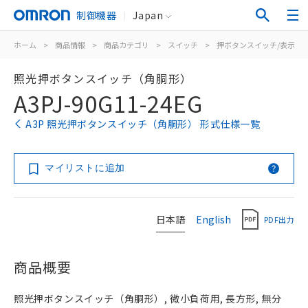
制御機器
Japan
ホーム
>
商品情報
>
商品カテゴリ
>
スイッチ
>
押ボタンスイッチ/表示灯
照光押ボタンスイッチ（角胴形）
A3PJ-90G11-24EG
A3P 照光押ボタンスイッチ（角胴形） 形式仕様一覧
マイリストに追加
日本語
English
PDF出力
商品概要
照光押ボタンスイッチ（角胴形）, 微小負荷用, 長方形, 無分