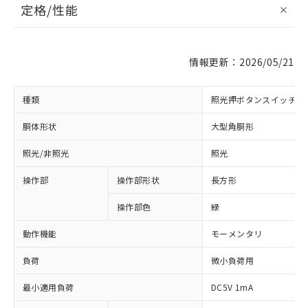
定格/性能
情報更新：2026/05/21
種類
照光押ボタンスイッチ
胴体形状
大型角胴形
照光/非照光
照光
操作部
操作部形状
長方形
操作部色
緑
動作機能
モーメンタリ
負荷
微小負荷用
最小適用負荷
DC5V 1mA