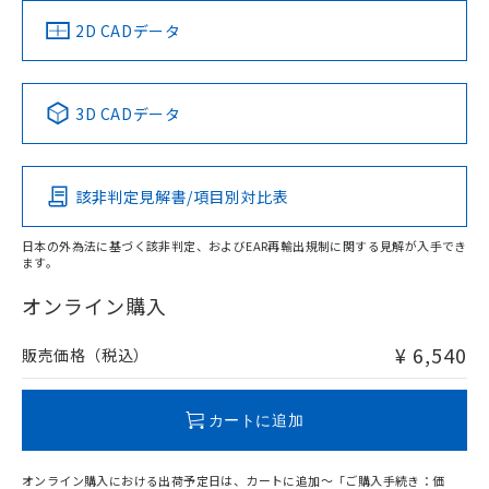
（イギリス
（ノルウェー
（フランス
（韓国
船舶規格）
船舶規格）
船舶規格）
船舶規格
中国 RoHS
注意事項・凡例
2D CADデータ
No
No
No
No
中国 RoHS表
※1 ※2
3D CADデータ
この製品の規格認証/適合状況ページへ
Pb
Hg
Cd
Cr(VI)
その他の認証はこちらのページからご検索ください
該非判定見解書/項目別対比表
X
O
O
O
日本の外為法に基づく該非判定、およびEAR再輸出規制に関する見解が入手でき
ます。
"対応済み"や非含有の記載がされた商品であっても、流通
在庫等で未対応品が混在する可能性があります。
オンライン購入
非含有品が必要な際は、弊社営業部門もしくは販売店へお
問い合わせください。
¥ 6,540
販売価格（税込）
この製品のRoHS/REACH対応状況ページへ
カートに追加
オンライン購入における出荷予定日は、カートに追加～「ご購入手続き：価