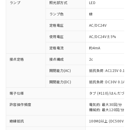
ランプ
照光部方式
LED
ランプ色
緑
定格電圧
AC/DC24V
使用電圧
AC/DC24V±5%
定格電流
約4mA
接点定格
接点構成
2c
開閉能力(AC)
抵抗負荷: AC125V 0.1A
開閉能力(DC)
抵抗負荷: DC30V 0.1A
端子仕様
タブ (#110)/はんだづ
許容操作頻度
電気的: 最大30回/分
機械的: 最大120回/分
※1 対応状況
絶縁抵抗
100MΩ以上 (DC500Vメガ