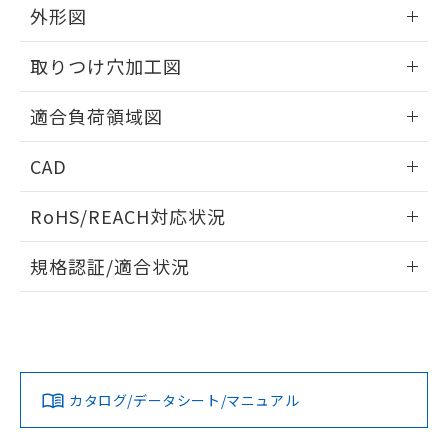
※当社の共同利用者とは、
"個人情報
外形図
51物質の非含有証明書（当社基準）
の共同利用に関して"
の「1.共同利
※本証明書は発行日時点で非含有を証明す
用者の範囲」に記載されている法人を
情報更新：2026/05/21
るもので、過去に遡って非含有を証明する
取りつけ穴加工図
指します。
ものではありません。
情報更新：2026/05/21
また、RoHS指令のフタル酸エステル類４
適合負荷領域図
物質の対応では、対応完了までの期間は出
荷製品に未対応品が混在することから備考
情報更新：2026/05/21
CAD
欄に対応日を記載しておりました。
既に当社にて対応品への在庫切替を完了
ログイン/会員登録いただくと、CADデータをダウンロー
していることから、特段のことがない限
RoHS/REACH対応状況
ドすることができます。
り、2022年1月12日より割愛しておりま
す。
情報更新：2026/7/29
規格認証/適合状況
ログイン/会員登録
EU RoHS
注意事項・凡例
UL認証
CSA認証
CEマーキング
No
No
N/A
対応状況
対応予定月
※1
※2
ダウンロードデータをご利用いただく前に、以下を必ずお読
みください。
カタログ/データシート/マニュアル
対応済み
ソフトウェアの使用条件
LR型式承認
DNV型式承認
BV型式承認
KR型式承