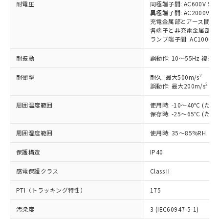
耐電圧
同極端子間: AC600V 50/6
対応済み：EU RoHS指令（10物質）の
異極端子間: AC2000V 50/
非含有に対応した製品が提供可能な商品で
充電金属部とアース間: AC20
す。
各端子と非充電金属部間: AC2
対応予定：EU RoHS指令（10物質）の非含
ランプ端子間: AC1000V 
ご利用条件
有に対応した製品に切り替える予定のある
商品です。
耐振動
誤動作: 10～55Hz 複振幅
対応予定なし：EU RoHS指令（10物質）の
以下の条件をお読みいただき、同意のうえ
非含有に非対応の商品で、対応品を出す予
2
耐衝撃
耐久: 最大500m/s
ご利用ください。
2
誤動作: 最大200m/s
(誤
定はありません。
調査・確認中：EU RoHS指令（10物質）の
本サービスは、当社制御機器事業取扱
周囲温度範囲
使用時: -10～40℃ (
※1 中国RoHS○×表
非含有の対応状況を調査中または確認中の
商品の当社在庫状況および標準価格
保存時: -25～65℃ (
商品です。
(税抜)を提供させていただくもので
「○」：最大均質材料含有率が中国RoHSの
非該当品：ライセンス料など無形物で、有
す。
周囲湿度範囲
使用時: 35～85%RH
基準値以下であることを示します。
害物質有無と関係のない商品です。
当社制御機器事業取扱商品の中には、
「×」：最大均質材料含有率が中国RoHSの
仕入先様の事情により、非含有部品として
保護構造
IP40
本サービスの対象外となる商品もある
基準値を超えていることを示します。
いたものが、含有品と判明した場合などや
当社は、これら貴社製品のうち、外国
ことをご了承ください。
「－」：未確認です。当社販売部門へお問
むを得ず変更することがあります。
為替および外国貿易法に定める商品
感電保護クラス
Class II
在庫状況および標準価格照会結果は、
い合わせください。
（以下｢規制貨物等」という）を輸出
記載している更新日時点での社内デー
PTI（トラッキング特性）
175
*EU RoHS指令（10物質）：
または国外への提供する場合は、日本
記
タに基づき作成されるものであり、閲
説明
鉛(Pb) 1000ppm以下、 水銀(Hg) 1000ppm以下、 カド
*中国RoHS10物質の基準値 (GB/T26572)：
国政府の輸出許可(または役務取引許
号
覧された時点での実際の在庫および標
ミウム(Cd) 100ppm以下、
Pb(鉛) :1000ppm、 Hg(水銀) : 1000ppm、 Cd(カドミウ
汚染度
3 (IEC60947-5-1)
可)を取得するなどの必要な手続きを
六価クロム(Cr(Ⅵ)) 1000ppm以下、ポリ臭化ビフェニル
ム) : 100ppm、
準価格とは異なる場合があることをご