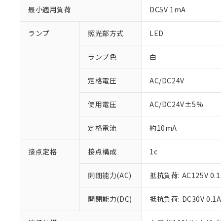
最小適用負荷
DC5V 1mA
ランプ
照光部方式
LED
ランプ色
白
定格電圧
AC/DC24V
使用電圧
AC/DC24V±5%
定格電流
約10mA
接点定格
接点構成
1c
※1 対応状況
開閉能力(AC)
抵抗負荷: AC125V 0.1
対応済み：EU
対応予定：EU R
開閉能力(DC)
抵抗負荷: DC30V 0.1
対応予定なし：EU
調査・確認中：EU
ご利用条件
非該当品：ライセ