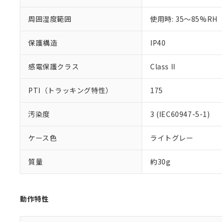
51物質の非含有証
※本証明書は発行
周囲湿度範囲
使用時: 35～85%RH
また、RoHS指
混在することから
保護構造
IP40
既に当社にて対応
り割愛しておりま
感電保護クラス
Class II
PTI（トラッキング特性）
175
汚染度
3 (IEC60947-5-1)
ケース色
ライトグレー
質量
約30g
動作特性