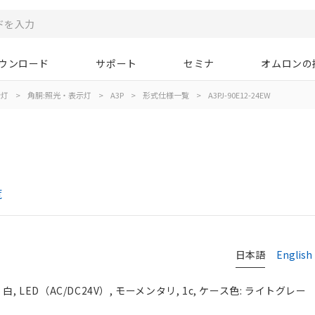
ウンロード
サポート
セミナ
オムロンの
示灯
>
角胴:照光・表示灯
>
A3P
>
形式仕様一覧
>
A3PJ-90E12-24EW
覧
日本語
English
 LED（AC/DC24V）, モーメンタリ, 1c, ケース色: ライトグレー