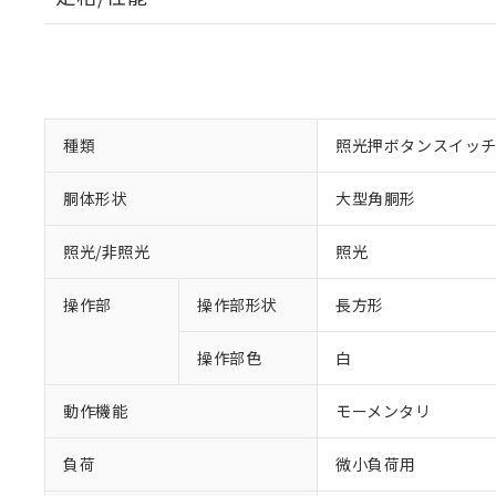
種類
照光押ボタンスイッ
胴体形状
大型角胴形
照光/非照光
照光
操作部
操作部形状
長方形
操作部色
白
動作機能
モーメンタリ
負荷
微小負荷用