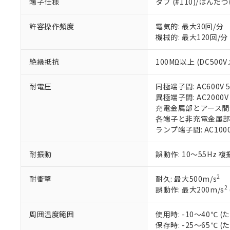
端子仕様
タブ (#110)/はん
※1 中国RoHS
仕入先様の事情に
があります。
以下の条件をお読
許容操作頻度
電気的: 最大30回/分
「○」：最大均質
機械的: 最大120回/分
「×」：最大均質
本サービスは
当社は、これ
*EU RoHS指令（10物
「－」：未確認で
鉛(Pb) 1000ppm以下、
くものです。
う）を輸出ま
記
説明
六価クロム(Cr(Ⅵ)) 1
絶縁抵抗
100MΩ以上 (DC500
当社制御機器
などの必要な
フタル酸ビス(2-エチルヘ
号
*中国RoHS10物質の基準値 
ル（DBP） 1000ppm
在庫状況およ
当社は規制貨
Pb(鉛) :1000ppm、 Hg
但し、RoHS指令で産
のであり、閲
耐電圧
同極端子間: AC600V 5
ます。
Cr(Ⅵ)(六価クロム) : 
フタル酸エステル類の４
○
一定数以
DBP(フタル酸ジブチル) :
い。
異極端子間: AC2000V 
当社は貴社製
DEHP(フタル酸ビス(2-エ
正式な納期状
充電金属部とアース間: AC
置等に一切使
当社販売員に
※2 対応予定月
各端子と非充電金属部間: A
△
一定数に
当社は、貴社
オムロン制御
ランプ端子間: AC1000
また当社は、
※2 環境保護使
在庫状況およ
部品在庫の切り替
たしません。
－
在庫なし
す。
「ｅ」：有害物質
耐振動
誤動作: 10～55Hz 複
機器販売
マイパーツ機
「10」：通常の
ている必要が
味します。
2
耐衝撃
耐久: 最大500m/s
空
受注生産
お客様が当ウ
※3 非含有証明
「－」：未確認で
2
誤動作: 最大200m/s
白
が、当社の製
さい。
下記の非含有証明
周囲温度範囲
使用時: -10～40℃
※当社の共同
保存時: -25～65℃
いる法人を指
EU RoHS指令（