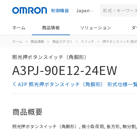
制御機器
Japan
ホーム
商品情報
ソリューション
ダ
ホーム
>
商品情報
>
商品カテゴリ
>
スイッチ
>
押ボタンスイッチ/表
照光押ボタンスイッチ（角胴形）
A3PJ-90E12-24EW
A3P 照光押ボタンスイッチ（角胴形） 形式仕様一
商品概要
照光押ボタンスイッチ（角胴形）, 微小負荷用, 長方形, 無分割, 白,