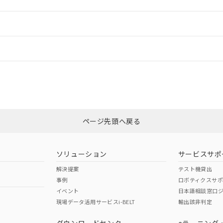
ードすることができます。
情報更新：
ログイン/会員登録
いては、「カスタマーサポートセンタ お客様相談室」または貴社担当オム
みください。
非含有証明書
※3
ページ先頭へ戻る
ダウンロードはこちら
ソリューション
サービスサポ
解決提案
テスト機貸出
事例
ロボティクスサ
イベント
日本語相談窓口
現場データ活用サービスi-BELT
輸出該非判定
I)
PBBs
PBDEs
DBP