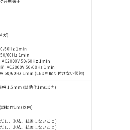
だづけ共用端子
○×表
より、非含有部品としていたものが、含有品と判明した場合などやむ
みいただき、同意のうえご利用ください。
材料含有率が中国RoHSの基準値以下であることを示します。
材料含有率が中国RoHSの基準値を超えていることを示します。
、当社制御機器事業取扱商品の当社在庫状況および標準価格(税抜)
ら貴社製品のうち、外国為替および外国貿易法に定める商品（以下｢
質）：
す。当社販売部門へお問い合わせください。
 水銀(Hg) 1000ppm以下、 カドミウム(Cd) 100ppm以下、
たは国外への提供する場合は、日本国政府の輸出許可(または役務取
000ppm以下、ポリ臭化ビフェニル類(PBB) 1000ppm以下、ポリ臭化ジフェニルエーテル類(P
Vメガ)
事業取扱商品の中には、本サービスの対象外となる商品もあること
手続きをとります。
キシル) (DEHP)(別名：DOP) 1000ppm以下、フタル酸ブチルベンジル（BBP） 100
(GB/T26572)：
以下、フタル酸ジイソブチル (DIBP) 1000ppm以下
び標準価格照会結果は、記載している更新日時点での社内データに
物を破棄する場合は、完全に破砕するなど、違法に輸出されないよ
(水銀) : 1000ppm、 Cd(カドミウム) : 100ppm、
業用監視および制御機器に対する適用除外項目は除く。
覧された時点での実際の在庫および標準価格とは異なる場合がある
0/60Hz 1min
1000ppm、 PBBs(ポリ臭化ビフェニル類) : 1000ppm、 PBDEs(ポリ臭化ジフェニルエーテル類
物質については閾値を超える意図的な使用がないことを確認しています。
上の在庫あり
 1000ppm、 DIBP(フタル酸ジイソブチル) : 1000ppm、 BBP(フタル酸ブチルベンジル) :
50/60Hz 1min
品を、核兵器、ミサイル、化学兵器、生物兵器またはその他武器並
チルヘキシル)) : 1000ppm
況および標準価格はお客様のお取引先、またはお客様担当のオムロ
2000V 50/60Hz 1min
用いたしません。
ご相談ください。
C2000V 50/60Hz 1min
は満たないが在庫あり
製品を第三者に販売する場合は、上記1、2および3の内容を当該第
機器販売店や当社販売拠点は「
販売ネットワーク
」をご確認くだ
V 50/60Hz 1min (LEDを取り付けない状態)
販売先および販売に係わる関係者が違法に輸出するおそれがある場
用期限
び標準価格結果を当社の事前の承諾なく第三者に漏洩または開示し
え状況などにより、予定月が前後することがあります。
(最新の在庫状況については、お客様のお取引先、またはお客様担当
（10物質）のすべてが基準値以下であることを示します。
振幅 1.5mm (誤動作1ms以内)
店・当社販売員にご確認ください)
能（部品リスト作成サービス）をご利用いただくには、I-Webメン
使用状況下において有害物質が外部に漏えいし、環境に深刻な影響を
あります。
機種、また在庫状況の情報を公開していない機種
ェブサイト上で当社にご登録された部品リストについて、当社およ
書ダウンロード
す。当社販売部門へお問い合わせください。
(誤動作1ms以内)
品・サービスに関するお客様との取引・商談に必要な範囲で利用す
合意する
キャンセル
書をダウンロードすることができます。
 (ただし、氷結、結露しないこと)
利用者とは、
"個人情報の共同利用に関して"
の「1.共同利用者の
 (ただし、氷結、結露しないこと)
します。
10物質）の非含有証明書