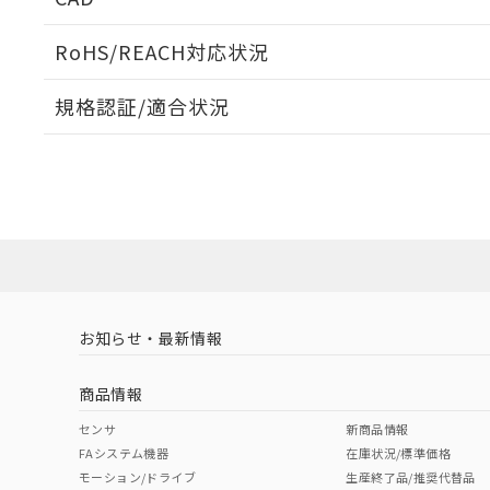
ログイン/会員登録いただくと、CADデータをダウンロ
RoHS/REACH対応状況
規格認証/適合状況
EU RoHS
注意事項・凡例
A3PJ-90E12-24EWについての規格認証/適合状況につ
は販売店にお問い合わせください。
ダウンロードデータをご利用いただく前に、以下を必ずお読
対応状況
対応予定月
※1
※2
ソフトウェアの使用条件
対応済み
お知らせ・最新情報
中国 RoHS
注意事項・凡例
商品情報
中国 RoHS表
※1 ※2
センサ
新商品情報
FAシステム機器
在庫状況/標準価格
Pb
Hg
Cd
Cr(V
モーション/ドライブ
生産終了品/推奨代替品