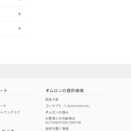
2026/7/29
ロン営業員また
お問い合わせ
ート
オムロンの提供価値
目指す姿
ポート
コンセプト「i-Automation!」
ジャパンデスク
オムロンの強み
お客様との共創拠点
AUTOMATION CENTER
DIBP
BBP
DEHP
環境保護
技術を磨く現場