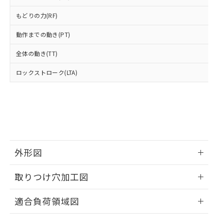
あります。
い合わせください。
お客様が当ウェブサイト上で当社にご
もどりの力(RF)
※3 非含有証明書ダウンロード
登録された部品リストについて、当社
および当社の共同利用者が、当社の製
動作までの動き(PT)
下記の非含有証明書をダウンロードするこ
品・サービスに関するお客様との取
とができます。
全体の動き(TT)
合意する
キャンセル
引・商談に必要な範囲で利用すること
をご了承ください。
EU RoHS指令（10物質）の非含有証明書
ロックストローク(LTA)
※当社の共同利用者とは、
"個人情報
51物質の非含有証明書（当社基準）
の共同利用に関して"
の「1.共同利
※本証明書は発行日時点で非含有を証明す
用者の範囲」に記載されている法人を
るもので、過去に遡って非含有を証明する
指します。
ものではありません。
また、RoHS指令のフタル酸エステル類４
物質の対応では、対応完了までの期間は出
荷製品に未対応品が混在することから備考
外形図
欄に対応日を記載しておりました。
既に当社にて対応品への在庫切替を完了
情報更新：2026/05/21
していることから、特段のことがない限
取りつけ穴加工図
り、2022年1月12日より割愛しておりま
す。
情報更新：2026/05/21
適合負荷領域図