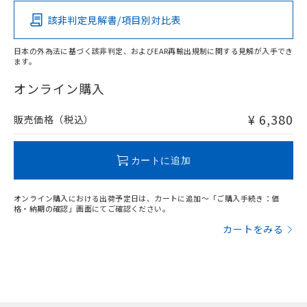
該非判定見解書/項目別対比表
X
O
O
O
日本の外為法に基づく該非判定、およびEAR再輸出規制に関する見解が入手でき
ます。
"対応済み"や非含有の記載がされた商品であっても、流通
在庫等で未対応品が混在する可能性があります。
オンライン購入
非含有品が必要な際は、弊社営業部門もしくは販売店へお
問い合わせください。
¥ 6,380
販売価格（税込）
この製品のRoHS/REACH対応状況ページへ
カートに追加
オンライン購入における出荷予定日は、カートに追加～「ご購入手続き：価
格・納期の確認」画面にてご確認ください。
カートをみる