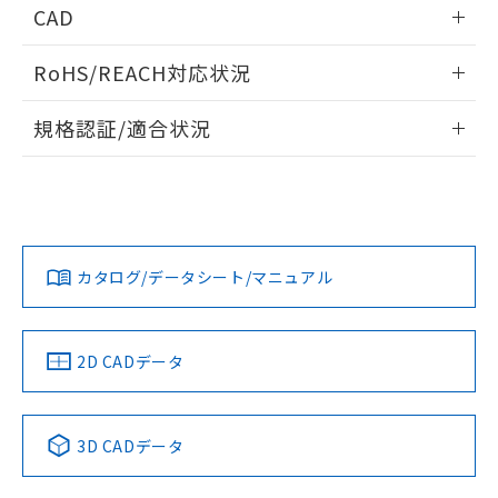
情報更新：2026/05/21
CAD
ログイン/会員登録いただくと、CADデータをダウンロー
RoHS/REACH対応状況
ドすることができます。
情報更新：2026/7/29
規格認証/適合状況
ログイン/会員登録
EU RoHS
注意事項・凡例
A3PJ-90D12-12EWについての規格認証/適合状況について
は、「カスタマーサポートセンタ お客様相談室」または貴社
担当オムロン営業員または販売店にお問い合わせください。
対応状況
対応予定月
※1
※2
ダウンロードデータをご利用いただく前に、以下を必ずお読
みください。
お問い合わせ
カタログ/データシート/マニュアル
対応済み
ソフトウェアの使用条件
中国 RoHS
注意事項・凡例
2D CADデータ
中国 RoHS表
※1 ※2
3D CADデータ
Pb
Hg
Cd
Cr(VI)