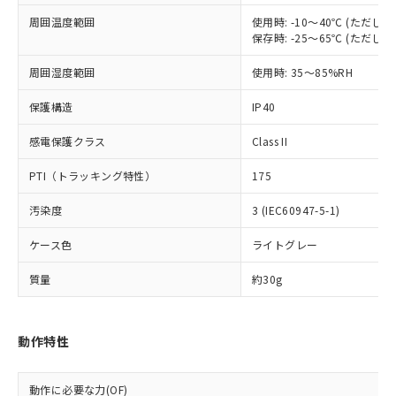
「×」：最大均質材料含有率が中国RoHSの
仕入先様の事情により、非含有部品として
本サービスの対象外となる商品もある
基準値を超えていることを示します。
周囲温度範囲
いたものが、含有品と判明した場合などや
使用時: -10～40℃ (ただ
当社は、これら貴社製品のうち、外国
ことをご了承ください。
「－」：未確認です。当社販売部門へお問
保存時: -25～65℃ (ただ
むを得ず変更することがあります。
為替および外国貿易法に定める商品
在庫状況および標準価格照会結果は、
い合わせください。
（以下｢規制貨物等」という）を輸出
記載している更新日時点での社内デー
周囲湿度範囲
使用時: 35～85%RH
*EU RoHS指令（10物質）：
または国外への提供する場合は、日本
記
タに基づき作成されるものであり、閲
説明
鉛(Pb) 1000ppm以下、 水銀(Hg) 1000ppm以下、 カド
*中国RoHS10物質の基準値 (GB/T26572)：
国政府の輸出許可(または役務取引許
号
覧された時点での実際の在庫および標
ミウム(Cd) 100ppm以下、
保護構造
IP40
Pb(鉛) :1000ppm、 Hg(水銀) : 1000ppm、 Cd(カドミウ
可)を取得するなどの必要な手続きを
六価クロム(Cr(Ⅵ)) 1000ppm以下、ポリ臭化ビフェニル
ム) : 100ppm、
準価格とは異なる場合があることをご
類(PBB) 1000ppm以下、ポリ臭化ジフェニルエーテル類
Cr(Ⅵ)(六価クロム) : 1000ppm、 PBBs(ポリ臭化ビフェ
とります。
感電保護クラス
Class II
了承ください。
(PBDE) 1000ppm以下、フタル酸ビス(2-エチルヘキシ
○
一定数以上の在庫あり
ニル類) : 1000ppm、 PBDEs(ポリ臭化ジフェニルエーテ
当社は規制貨物を破棄する場合は、完
ル) (DEHP)(別名：DOP) 1000ppm以下、フタル酸ブチ
正式な納期状況および標準価格はお客
ル類) : 1000ppm、
ルベンジル（BBP） 1000ppm以下、フタル酸ジブチル
全に破砕するなど、違法に輸出されな
DBP(フタル酸ジブチル) : 1000ppm、 DIBP(フタル酸ジ
PTI（トラッキング特性）
175
様のお取引先、またはお客様担当のオ
（DBP） 1000ppm以下、フタル酸ジイソブチル
イソブチル) : 1000ppm、 BBP(フタル酸ブチルベンジ
△
一定数には満たないが在庫あり
いよう必要な手段を講じます。
ムロン制御機器販売店・当社販売員に
(DIBP) 1000ppm以下
ル) : 1000ppm、
汚染度
3 (IEC60947-5-1)
当社は貴社製品を、核兵器、ミサイ
但し、RoHS指令で産業用監視および制御機器に対する
DEHP(フタル酸ビス(2-エチルヘキシル)) : 1000ppm
ご相談ください。
適用除外項目は除く。
ル、化学兵器、生物兵器またはその他
－
在庫なし(最新の在庫状況につ
オムロン制御機器販売店や当社販売拠
フタル酸エステル類の４物質については閾値を超える意
ケース色
ライトグレー
武器並びにこれらの製造装置等に一切
いては、お客様のお取引先、ま
図的な使用がないことを確認しています。
点は「
販売ネットワーク
」をご確認
※2 環境保護使用期限
使用いたしません。
たはお客様担当のオムロン制御
ください。
質量
約30g
当社は、貴社製品を第三者に販売する
機器販売店・当社販売員にご確
在庫状況および標準価格結果を当社の
※2 対応予定月
「ｅ」：有害物質（10物質）のすべてが基
場合は、上記1、2および3の内容を当
認ください)
事前の承諾なく第三者に漏洩または開
準値以下であることを示します。
該第三者に通知します。また当社は、
示しないようお願いします。
部品在庫の切り替え状況などにより、予定
「10」：通常の使用状況下において有害物
動作特性
販売先および販売に係わる関係者が違
マイパーツ機能（部品リスト作成サー
空
受注生産機種、また在庫状況の
月が前後することがあります。
質が外部に漏えいし、環境に深刻な影響を
法に輸出するおそれがある場合は、取
ビス）をご利用いただくには、I-Web
白
情報を公開していない機種
及ぼさない年数を意味します。
り引きをいたしません。
メンバーズにご登録されている必要が
動作に必要な力(OF)
「－」：未確認です。当社販売部門へお問