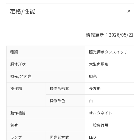
定格/性能
情報更新：2026/05/21
種類
照光押ボタンスイッチ
胴体形状
大型角胴形
照光/非照光
照光
操作部
操作部形状
長方形
操作部色
白
動作機能
オルタネイト
負荷
一般負荷用
ランプ
照光部方式
LED