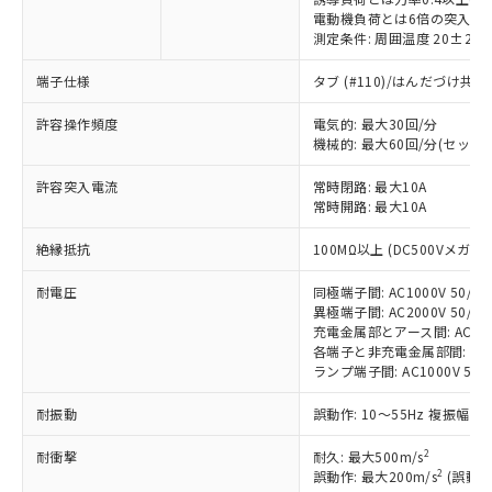
電動機負荷とは6倍の突入電
測定条件: 周囲温度 20±2℃
端子仕様
タブ (#110)/はんだづけ共
許容操作頻度
電気的: 最大30回/分
※1 対応状況
機械的: 最大60回/分(セット
対応済み：EU RoHS指令（10物質）の
許容突入電流
常時閉路: 最大10A
非含有に対応した製品が提供可能な商品で
常時開路: 最大10A
す。
対応予定：EU RoHS指令（10物質）の非含
絶縁抵抗
100MΩ以上 (DC500Vメガ)
ご利用条件
有に対応した製品に切り替える予定のある
商品です。
耐電圧
同極端子間: AC1000V 50/60H
対応予定なし：EU RoHS指令（10物質）の
異極端子間: AC2000V 50/60H
以下の条件をお読みいただき、同意のうえ
充電金属部とアース間: AC2000V
非含有に非対応の商品で、対応品を出す予
ご利用ください。
各端子と非充電金属部間: AC200
定はありません。
ランプ端子間: AC1000V 50/
調査・確認中：EU RoHS指令（10物質）の
本サービスは、当社制御機器事業取扱
※1 中国RoHS○×表
非含有の対応状況を調査中または確認中の
耐振動
誤動作: 10～55Hz 複振幅 1
商品の当社在庫状況および標準価格
商品です。
(税抜)を提供させていただくもので
「○」：最大均質材料含有率が中国RoHSの
非該当品：ライセンス料など無形物で、有
2
耐衝撃
耐久: 最大500m/s
す。
基準値以下であることを示します。
害物質有無と関係のない商品です。
2
誤動作: 最大200m/s
(誤動作
当社制御機器事業取扱商品の中には、