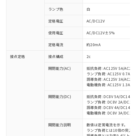
ランプ色
白
定格電圧
AC/DC12V
使用電圧
AC/DC12V±5%
定格電流
約20mA
接点定格
接点構成
2c
開閉能力(AC)
抵抗負荷: AC125V 5A/AC250
ランプ負荷: AC125V 0.7A/AC2
誘導負荷: AC125V 3A/AC250
電動機負荷: AC125V 1.3A/AC2
開閉能力(DC)
抵抗負荷: DC8V 5A/DC14V 5A
ランプ負荷: DC8V 2A/DC14V 2
誘導負荷: DC8V 4A/DC14V 4A
電動機負荷: DC8V 3A/DC14V 3
開閉能力説明
数値は定常電流を示す。
ランプ負荷とは10倍の突入
誘導負荷とは力率0.4以上(AC