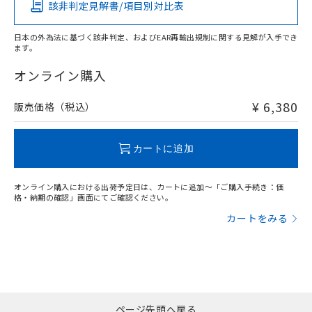
該非判定見解書/項目別対比表
X
O
O
O
日本の外為法に基づく該非判定、およびEAR再輸出規制に関する見解が入手でき
ます。
"対応済み"や非含有の記載がされた商品であっても、流通
在庫等で未対応品が混在する可能性があります。
オンライン購入
非含有品が必要な際は、弊社営業部門もしくは販売店へお
問い合わせください。
¥ 6,380
販売価格（税込）
この製品のRoHS/REACH対応状況ページへ
カートに追加
オンライン購入における出荷予定日は、カートに追加～「ご購入手続き：価
格・納期の確認」画面にてご確認ください。
カートをみる
ページ先頭へ戻る