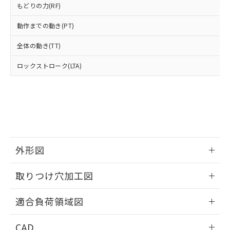
い合わせください。
もどりの力(RF)
お客様が当ウェブサイト上で当社にご
※3 非含有証明書ダウンロード
登録された部品リストについて、当社
動作までの動き(PT)
および当社の共同利用者が、当社の製
下記の非含有証明書をダウンロードするこ
品・サービスに関するお客様との取
全体の動き(TT)
とができます。
合意する
キャンセル
引・商談に必要な範囲で利用すること
をご了承ください。
ロックストローク(LTA)
EU RoHS指令（10物質）の非含有証明書
※当社の共同利用者とは、
"個人情報
51物質の非含有証明書（当社基準）
の共同利用に関して"
の「1.共同利
※本証明書は発行日時点で非含有を証明す
用者の範囲」に記載されている法人を
るもので、過去に遡って非含有を証明する
指します。
ものではありません。
また、RoHS指令のフタル酸エステル類４
物質の対応では、対応完了までの期間は出
荷製品に未対応品が混在することから備考
外形図
欄に対応日を記載しておりました。
既に当社にて対応品への在庫切替を完了
情報更新：2026/05/21
取りつけ穴加工図
していることから、特段のことがない限
り、2022年1月12日より割愛しておりま
情報更新：2026/05/21
す。
適合負荷領域図
情報更新：2026/05/21
CAD