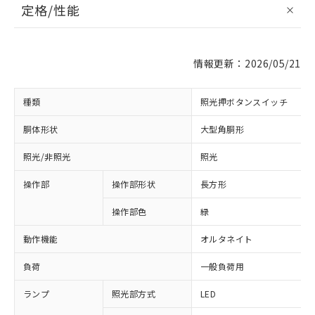
定格/性能
情報更新：2026/05/21
種類
照光押ボタンスイッチ
胴体形状
大型角胴形
照光/非照光
照光
操作部
操作部形状
長方形
操作部色
緑
動作機能
オルタネイト
負荷
一般負荷用
ランプ
照光部方式
LED