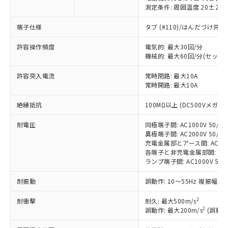
測定条件: 周囲温度 20±2℃
端子仕様
タブ (#110)/はんだづけ共
許容操作頻度
電気的: 最大30回/分
※1 対応状況
機械的: 最大60回/分(セット
対応済み：EU RoHS指令（10物質）の
許容突入電流
常時閉路: 最大10A
常時開路: 最大10A
非含有に対応した製品が提供可能な商品で
す。
絶縁抵抗
100MΩ以上 (DC500Vメガ)
対応予定：EU RoHS指令（10物質）の非含
ご利用条件
有に対応した製品に切り替える予定のある
耐電圧
同極端子間: AC1000V 50/60H
商品です。
異極端子間: AC2000V 50/60H
対応予定なし：EU RoHS指令（10物質）の
充電金属部とアース間: AC2000V
以下の条件をお読みいただき、同意のうえ
非含有に非対応の商品で、対応品を出す予
各端子と非充電金属部間: AC200
ご利用ください。
定はありません。
ランプ端子間: AC1000V 50/
調査・確認中：EU RoHS指令（10物質）の
本サービスは、当社制御機器事業取扱
※1 中国RoHS○×表
耐振動
誤動作: 10～55Hz 複振幅 1
非含有の対応状況を調査中または確認中の
商品の当社在庫状況および標準価格
商品です。
(税抜)を提供させていただくもので
2
耐衝撃
耐久: 最大500m/s
「○」：最大均質材料含有率が中国RoHSの
非該当品：ライセンス料など無形物で、有
す。
2
誤動作: 最大200m/s
(誤動作
基準値以下であることを示します。
害物質有無と関係のない商品です。
当社制御機器事業取扱商品の中には、
「×」：最大均質材料含有率が中国RoHSの
仕入先様の事情により、非含有部品として