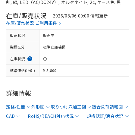
割, 緑, LED（AC/DC24V）, オルタネイト, 2c, ケース色: 黒
在庫/販売状況
2026/08/06 00:00 情報更新
在庫/販売状況 ご利用条件
販売状況
販売中
機種区分
標準在庫機種
在庫状況
〇
標準価格(税別)
¥ 5,800
詳細情報
定格/性能
外形図
取りつけ穴加工図
適合負荷領域図
CAD
RoHS/REACH対応状況
規格認証/適合状況