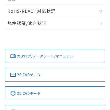
ログイン/会員登録いただくと、CADデータをダウンロー
RoHS/REACH対応状況
ドすることができます。
情報更新：2026/7/29
規格認証/適合状況
ログイン/会員登録
EU RoHS
注意事項・凡例
UL認証
CSA認証
CEマーキング
No
No
N/A
対応状況
対応予定月
※1
※2
ダウンロードデータをご利用いただく前に、以下を必ずお読
みください。
カタログ/データシート/マニュアル
対応済み
ソフトウェアの使用条件
LR型式承認
DNV型式承認
BV型式承認
KR型式承
（イギリス
（ノルウェー
（フランス
（韓国
船舶規格）
船舶規格）
船舶規格）
船舶規格
中国 RoHS
注意事項・凡例
2D CADデータ
No
No
No
No
中国 RoHS表
※1 ※2
3D CADデータ
この製品の規格認証/適合状況ページへ
Pb
Hg
Cd
Cr(VI)
その他の認証はこちらのページからご検索ください