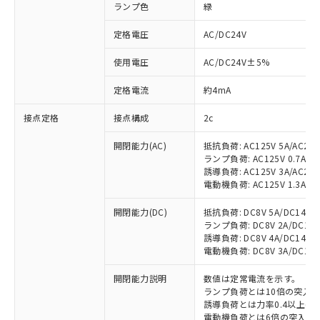
ランプ色
緑
定格電圧
AC/DC24V
使用電圧
AC/DC24V±5%
定格電流
約4mA
接点定格
接点構成
2c
開閉能力(AC)
抵抗負荷: AC125V 5A/AC250
ランプ負荷: AC125V 0.7A/AC2
誘導負荷: AC125V 3A/AC250
電動機負荷: AC125V 1.3A/AC2
開閉能力(DC)
抵抗負荷: DC8V 5A/DC14V 5A
ランプ負荷: DC8V 2A/DC14V 2
誘導負荷: DC8V 4A/DC14V 4A
電動機負荷: DC8V 3A/DC14V 3
開閉能力説明
数値は定常電流を示す。
ランプ負荷とは10倍の突入
誘導負荷とは力率0.4以上(AC
電動機負荷とは6倍の突入電