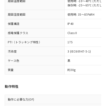
本サービスの対象外となる商品もある
周囲温度範囲
使用時: -10～40℃ (ただ
基準値を超えていることを示します。
いたものが、含有品と判明した場合などや
当社は、これら貴社製品のうち、外国
保存時: -25～65℃ (ただ
ことをご了承ください。
「－」：未確認です。当社販売部門へお問
むを得ず変更することがあります。
為替および外国貿易法に定める商品
在庫状況および標準価格照会結果は、
い合わせください。
（以下｢規制貨物等」という）を輸出
周囲湿度範囲
使用時: 35～85%RH
記載している更新日時点での社内デー
*EU RoHS指令（10物質）：
または国外への提供する場合は、日本
記
タに基づき作成されるものであり、閲
説明
鉛(Pb) 1000ppm以下、 水銀(Hg) 1000ppm以下、 カド
*中国RoHS10物質の基準値 (GB/T26572)：
保護構造
IP40
国政府の輸出許可(または役務取引許
号
覧された時点での実際の在庫および標
ミウム(Cd) 100ppm以下、
Pb(鉛) :1000ppm、 Hg(水銀) : 1000ppm、 Cd(カドミウ
可)を取得するなどの必要な手続きを
六価クロム(Cr(Ⅵ)) 1000ppm以下、ポリ臭化ビフェニル
ム) : 100ppm、
準価格とは異なる場合があることをご
感電保護クラス
Class II
類(PBB) 1000ppm以下、ポリ臭化ジフェニルエーテル類
Cr(Ⅵ)(六価クロム) : 1000ppm、 PBBs(ポリ臭化ビフェ
とります。
了承ください。
(PBDE) 1000ppm以下、フタル酸ビス(2-エチルヘキシ
○
一定数以上の在庫あり
ニル類) : 1000ppm、 PBDEs(ポリ臭化ジフェニルエーテ
当社は規制貨物を破棄する場合は、完
ル) (DEHP)(別名：DOP) 1000ppm以下、フタル酸ブチ
正式な納期状況および標準価格はお客
ル類) : 1000ppm、
PTI（トラッキング特性）
175
ルベンジル（BBP） 1000ppm以下、フタル酸ジブチル
全に破砕するなど、違法に輸出されな
DBP(フタル酸ジブチル) : 1000ppm、 DIBP(フタル酸ジ
様のお取引先、またはお客様担当のオ
（DBP） 1000ppm以下、フタル酸ジイソブチル
イソブチル) : 1000ppm、 BBP(フタル酸ブチルベンジ
△
一定数には満たないが在庫あり
いよう必要な手段を講じます。
ムロン制御機器販売店・当社販売員に
(DIBP) 1000ppm以下
汚染度
3 (IEC60947-5-1)
ル) : 1000ppm、
当社は貴社製品を、核兵器、ミサイ
但し、RoHS指令で産業用監視および制御機器に対する
DEHP(フタル酸ビス(2-エチルヘキシル)) : 1000ppm
ご相談ください。
適用除外項目は除く。
ル、化学兵器、生物兵器またはその他
－
在庫なし(最新の在庫状況につ
オムロン制御機器販売店や当社販売拠
ケース色
黒
フタル酸エステル類の４物質については閾値を超える意
武器並びにこれらの製造装置等に一切
いては、お客様のお取引先、ま
図的な使用がないことを確認しています。
点は「
販売ネットワーク
」をご確認
※2 環境保護使用期限
使用いたしません。
たはお客様担当のオムロン制御
質量
約30g
ください。
当社は、貴社製品を第三者に販売する
機器販売店・当社販売員にご確
在庫状況および標準価格結果を当社の
※2 対応予定月
「ｅ」：有害物質（10物質）のすべてが基
場合は、上記1、2および3の内容を当
認ください)
事前の承諾なく第三者に漏洩または開
準値以下であることを示します。
該第三者に通知します。また当社は、
示しないようお願いします。
動作特性
部品在庫の切り替え状況などにより、予定
「10」：通常の使用状況下において有害物
販売先および販売に係わる関係者が違
マイパーツ機能（部品リスト作成サー
空
受注生産機種、また在庫状況の
月が前後することがあります。
質が外部に漏えいし、環境に深刻な影響を
法に輸出するおそれがある場合は、取
ビス）をご利用いただくには、I-Web
白
情報を公開していない機種
及ぼさない年数を意味します。
り引きをいたしません。
動作に必要な力(OF)
メンバーズにご登録されている必要が
「－」：未確認です。当社販売部門へお問
あります。