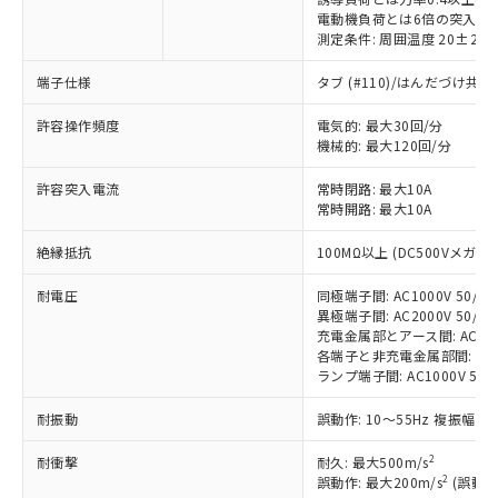
電動機負荷とは6倍の突入電
測定条件: 周囲温度 20±2℃
端子仕様
タブ (#110)/はんだづけ共
※1 対応状況
許容操作頻度
電気的: 最大30回/分
機械的: 最大120回/分
対応済み：EU RoHS指令（10物質）の
非含有に対応した製品が提供可能な商品で
許容突入電流
常時閉路: 最大10A
す。
常時開路: 最大10A
対応予定：EU RoHS指令（10物質）の非含
ご利用条件
有に対応した製品に切り替える予定のある
絶縁抵抗
100MΩ以上 (DC500Vメガ)
商品です。
対応予定なし：EU RoHS指令（10物質）の
耐電圧
同極端子間: AC1000V 50/60H
以下の条件をお読みいただき、同意のうえ
異極端子間: AC2000V 50/60H
非含有に非対応の商品で、対応品を出す予
ご利用ください。
充電金属部とアース間: AC2000V
定はありません。
各端子と非充電金属部間: AC200
調査・確認中：EU RoHS指令（10物質）の
本サービスは、当社制御機器事業取扱
ランプ端子間: AC1000V 50/
※1 中国RoHS○×表
非含有の対応状況を調査中または確認中の
商品の当社在庫状況および標準価格
商品です。
耐振動
誤動作: 10～55Hz 複振幅 1
(税抜)を提供させていただくもので
「○」：最大均質材料含有率が中国RoHSの
非該当品：ライセンス料など無形物で、有
す。
基準値以下であることを示します。
害物質有無と関係のない商品です。
2
耐衝撃
耐久: 最大500m/s
当社制御機器事業取扱商品の中には、
「×」：最大均質材料含有率が中国RoHSの
仕入先様の事情により、非含有部品として
2
誤動作: 最大200m/s
(誤動作
本サービスの対象外となる商品もある