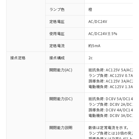
ランプ色
橙
定格電圧
AC/DC24V
使用電圧
AC/DC24V±5%
定格電流
約5mA
接点定格
接点構成
2c
開閉能力(AC)
抵抗負荷: AC125V 5A/AC250
ランプ負荷: AC125V 0.7A/AC2
誘導負荷: AC125V 3A/AC250
電動機負荷: AC125V 1.3A/AC2
開閉能力(DC)
抵抗負荷: DC8V 5A/DC14V 5A
ランプ負荷: DC8V 2A/DC14V 2
誘導負荷: DC8V 4A/DC14V 4A
電動機負荷: DC8V 3A/DC14V 3
開閉能力説明
数値は定常電流を示す。
ランプ負荷とは10倍の突入
誘導負荷とは力率0.4以上(AC