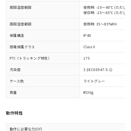
基準値を超えていることを示します。
いたものが、含有品と判明した場合などや
当社は、これら貴社製品のうち、外国
ことをご了承ください。
「－」：未確認です。当社販売部門へお問
周囲温度範囲
使用時: -10～40℃ (ただ
むを得ず変更することがあります。
為替および外国貿易法に定める商品
在庫状況および標準価格照会結果は、
保存時: -25～65℃ (ただ
い合わせください。
（以下｢規制貨物等」という）を輸出
記載している更新日時点での社内デー
*EU RoHS指令（10物質）：
または国外への提供する場合は、日本
記
タに基づき作成されるものであり、閲
説明
周囲湿度範囲
使用時: 35～85%RH
鉛(Pb) 1000ppm以下、 水銀(Hg) 1000ppm以下、 カド
*中国RoHS10物質の基準値 (GB/T26572)：
国政府の輸出許可(または役務取引許
号
覧された時点での実際の在庫および標
ミウム(Cd) 100ppm以下、
Pb(鉛) :1000ppm、 Hg(水銀) : 1000ppm、 Cd(カドミウ
可)を取得するなどの必要な手続きを
六価クロム(Cr(Ⅵ)) 1000ppm以下、ポリ臭化ビフェニル
ム) : 100ppm、
準価格とは異なる場合があることをご
保護構造
IP40
類(PBB) 1000ppm以下、ポリ臭化ジフェニルエーテル類
Cr(Ⅵ)(六価クロム) : 1000ppm、 PBBs(ポリ臭化ビフェ
とります。
了承ください。
(PBDE) 1000ppm以下、フタル酸ビス(2-エチルヘキシ
○
一定数以上の在庫あり
ニル類) : 1000ppm、 PBDEs(ポリ臭化ジフェニルエーテ
当社は規制貨物を破棄する場合は、完
感電保護クラス
Class II
ル) (DEHP)(別名：DOP) 1000ppm以下、フタル酸ブチ
正式な納期状況および標準価格はお客
ル類) : 1000ppm、
ルベンジル（BBP） 1000ppm以下、フタル酸ジブチル
全に破砕するなど、違法に輸出されな
DBP(フタル酸ジブチル) : 1000ppm、 DIBP(フタル酸ジ
様のお取引先、またはお客様担当のオ
（DBP） 1000ppm以下、フタル酸ジイソブチル
イソブチル) : 1000ppm、 BBP(フタル酸ブチルベンジ
△
一定数には満たないが在庫あり
いよう必要な手段を講じます。
PTI（トラッキング特性）
175
ムロン制御機器販売店・当社販売員に
(DIBP) 1000ppm以下
ル) : 1000ppm、
当社は貴社製品を、核兵器、ミサイ
但し、RoHS指令で産業用監視および制御機器に対する
DEHP(フタル酸ビス(2-エチルヘキシル)) : 1000ppm
ご相談ください。
適用除外項目は除く。
汚染度
3 (IEC60947-5-1)
ル、化学兵器、生物兵器またはその他
－
在庫なし(最新の在庫状況につ
オムロン制御機器販売店や当社販売拠
フタル酸エステル類の４物質については閾値を超える意
武器並びにこれらの製造装置等に一切
いては、お客様のお取引先、ま
図的な使用がないことを確認しています。
点は「
販売ネットワーク
」をご確認
ケース色
ライトグレー
※2 環境保護使用期限
使用いたしません。
たはお客様担当のオムロン制御
ください。
当社は、貴社製品を第三者に販売する
機器販売店・当社販売員にご確
在庫状況および標準価格結果を当社の
質量
約30g
※2 対応予定月
「ｅ」：有害物質（10物質）のすべてが基
場合は、上記1、2および3の内容を当
認ください)
事前の承諾なく第三者に漏洩または開
準値以下であることを示します。
該第三者に通知します。また当社は、
示しないようお願いします。
部品在庫の切り替え状況などにより、予定
「10」：通常の使用状況下において有害物
販売先および販売に係わる関係者が違
マイパーツ機能（部品リスト作成サー
空
受注生産機種、また在庫状況の
月が前後することがあります。
質が外部に漏えいし、環境に深刻な影響を
動作特性
法に輸出するおそれがある場合は、取
ビス）をご利用いただくには、I-Web
白
情報を公開していない機種
及ぼさない年数を意味します。
り引きをいたしません。
メンバーズにご登録されている必要が
「－」：未確認です。当社販売部門へお問
あります。
動作に必要な力(OF)