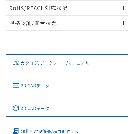
ログイン/会員登録いただくと、CADデータをダウンロー
RoHS/REACH対応状況
ドすることができます。
情報更新：2026/7/29
規格認証/適合状況
ログイン/会員登録
EU RoHS
注意事項・凡例
A3PJ-90C12-24EOについての規格認証/適合状況について
は、「カスタマーサポートセンタ お客様相談室」または貴社
担当オムロン営業員または販売店にお問い合わせください。
対応状況
対応予定月
※1
※2
ダウンロードデータをご利用いただく前に、以下を必ずお読
みください。
お問い合わせ
カタログ/データシート/マニュアル
対応済み
ソフトウェアの使用条件
中国 RoHS
注意事項・凡例
2D CADデータ
中国 RoHS表
※1 ※2
3D CADデータ
Pb
Hg
Cd
Cr(VI)
該非判定見解書/項目別対比表
X
O
O
O