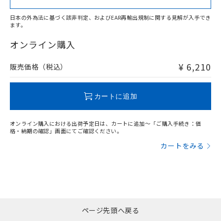
日本の外為法に基づく該非判定、およびEAR再輸出規制に関する見解が入手でき
ます。
"対応済み"や非含有の記載がされた商品であっても、流通
在庫等で未対応品が混在する可能性があります。
オンライン購入
非含有品が必要な際は、弊社営業部門もしくは販売店へお
問い合わせください。
¥ 6,210
販売価格（税込）
この製品のRoHS/REACH対応状況ページへ
カートに追加
オンライン購入における出荷予定日は、カートに追加～「ご購入手続き：価
格・納期の確認」画面にてご確認ください。
カートをみる
ページ先頭へ戻る