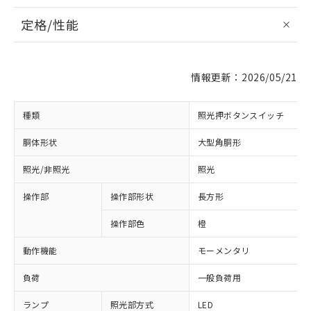
定格/性能
情報更新：2026/05/21
種類
照光押ボタンスイッチ
胴体形状
大型角胴形
照光/非照光
照光
操作部
操作部形状
長方形
操作部色
橙
動作機能
モーメンタリ
負荷
一般負荷用
ランプ
照光部方式
LED