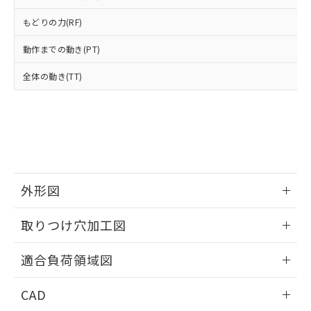
い合わせください。
お客様が当ウェブサイト上で当社にご
※3 非含有証明書ダウンロード
登録された部品リストについて、当社
もどりの力(RF)
および当社の共同利用者が、当社の製
下記の非含有証明書をダウンロードするこ
動作までの動き(PT)
品・サービスに関するお客様との取
とができます。
合意する
キャンセル
引・商談に必要な範囲で利用すること
全体の動き(TT)
をご了承ください。
EU RoHS指令（10物質）の非含有証明書
※当社の共同利用者とは、
"個人情報
51物質の非含有証明書（当社基準）
の共同利用に関して"
の「1.共同利
※本証明書は発行日時点で非含有を証明す
用者の範囲」に記載されている法人を
るもので、過去に遡って非含有を証明する
指します。
ものではありません。
また、RoHS指令のフタル酸エステル類４
物質の対応では、対応完了までの期間は出
外形図
荷製品に未対応品が混在することから備考
欄に対応日を記載しておりました。
情報更新：2026/05/21
既に当社にて対応品への在庫切替を完了
取りつけ穴加工図
していることから、特段のことがない限
り、2022年1月12日より割愛しておりま
情報更新：2026/05/21
適合負荷領域図
す。
情報更新：2026/05/21
CAD