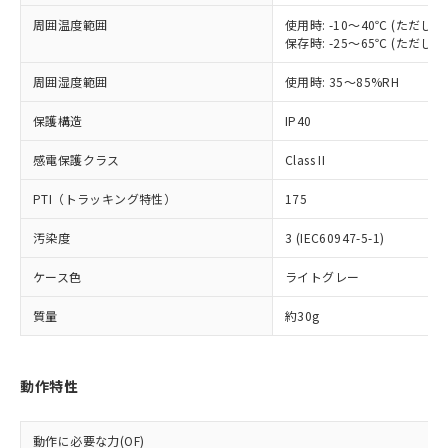
基準値を超えていることを示します。
いたものが、含有品と判明した場合などや
当社は、これら貴社製品のうち、外国
ことをご了承ください。
「－」：未確認です。当社販売部門へお問
周囲温度範囲
使用時: -10～40℃ (ただ
むを得ず変更することがあります。
為替および外国貿易法に定める商品
在庫状況および標準価格照会結果は、
保存時: -25～65℃ (ただ
い合わせください。
（以下｢規制貨物等」という）を輸出
記載している更新日時点での社内デー
*EU RoHS指令（10物質）：
または国外への提供する場合は、日本
記
タに基づき作成されるものであり、閲
説明
周囲湿度範囲
使用時: 35～85%RH
鉛(Pb) 1000ppm以下、 水銀(Hg) 1000ppm以下、 カド
*中国RoHS10物質の基準値 (GB/T26572)：
国政府の輸出許可(または役務取引許
号
覧された時点での実際の在庫および標
ミウム(Cd) 100ppm以下、
Pb(鉛) :1000ppm、 Hg(水銀) : 1000ppm、 Cd(カドミウ
可)を取得するなどの必要な手続きを
六価クロム(Cr(Ⅵ)) 1000ppm以下、ポリ臭化ビフェニル
ム) : 100ppm、
準価格とは異なる場合があることをご
保護構造
IP40
類(PBB) 1000ppm以下、ポリ臭化ジフェニルエーテル類
Cr(Ⅵ)(六価クロム) : 1000ppm、 PBBs(ポリ臭化ビフェ
とります。
了承ください。
(PBDE) 1000ppm以下、フタル酸ビス(2-エチルヘキシ
○
一定数以上の在庫あり
ニル類) : 1000ppm、 PBDEs(ポリ臭化ジフェニルエーテ
当社は規制貨物を破棄する場合は、完
感電保護クラス
Class II
ル) (DEHP)(別名：DOP) 1000ppm以下、フタル酸ブチ
正式な納期状況および標準価格はお客
ル類) : 1000ppm、
ルベンジル（BBP） 1000ppm以下、フタル酸ジブチル
全に破砕するなど、違法に輸出されな
DBP(フタル酸ジブチル) : 1000ppm、 DIBP(フタル酸ジ
様のお取引先、またはお客様担当のオ
（DBP） 1000ppm以下、フタル酸ジイソブチル
イソブチル) : 1000ppm、 BBP(フタル酸ブチルベンジ
△
一定数には満たないが在庫あり
いよう必要な手段を講じます。
PTI（トラッキング特性）
175
ムロン制御機器販売店・当社販売員に
(DIBP) 1000ppm以下
ル) : 1000ppm、
当社は貴社製品を、核兵器、ミサイ
但し、RoHS指令で産業用監視および制御機器に対する
DEHP(フタル酸ビス(2-エチルヘキシル)) : 1000ppm
ご相談ください。
適用除外項目は除く。
汚染度
3 (IEC60947-5-1)
ル、化学兵器、生物兵器またはその他
－
在庫なし(最新の在庫状況につ
オムロン制御機器販売店や当社販売拠
フタル酸エステル類の４物質については閾値を超える意
武器並びにこれらの製造装置等に一切
いては、お客様のお取引先、ま
図的な使用がないことを確認しています。
点は「
販売ネットワーク
」をご確認
ケース色
ライトグレー
※2 環境保護使用期限
使用いたしません。
たはお客様担当のオムロン制御
ください。
当社は、貴社製品を第三者に販売する
機器販売店・当社販売員にご確
在庫状況および標準価格結果を当社の
質量
約30g
※2 対応予定月
「ｅ」：有害物質（10物質）のすべてが基
場合は、上記1、2および3の内容を当
認ください)
事前の承諾なく第三者に漏洩または開
準値以下であることを示します。
該第三者に通知します。また当社は、
示しないようお願いします。
部品在庫の切り替え状況などにより、予定
「10」：通常の使用状況下において有害物
販売先および販売に係わる関係者が違
マイパーツ機能（部品リスト作成サー
空
受注生産機種、また在庫状況の
月が前後することがあります。
質が外部に漏えいし、環境に深刻な影響を
動作特性
法に輸出するおそれがある場合は、取
ビス）をご利用いただくには、I-Web
白
情報を公開していない機種
及ぼさない年数を意味します。
り引きをいたしません。
メンバーズにご登録されている必要が
「－」：未確認です。当社販売部門へお問
あります。
動作に必要な力(OF)