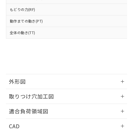
い合わせください。
お客様が当ウェブサイト上で当社にご
※3 非含有証明書ダウンロード
登録された部品リストについて、当社
もどりの力(RF)
および当社の共同利用者が、当社の製
下記の非含有証明書をダウンロードするこ
動作までの動き(PT)
品・サービスに関するお客様との取
とができます。
合意する
キャンセル
引・商談に必要な範囲で利用すること
全体の動き(TT)
をご了承ください。
EU RoHS指令（10物質）の非含有証明書
※当社の共同利用者とは、
"個人情報
51物質の非含有証明書（当社基準）
の共同利用に関して"
の「1.共同利
※本証明書は発行日時点で非含有を証明す
用者の範囲」に記載されている法人を
るもので、過去に遡って非含有を証明する
指します。
ものではありません。
また、RoHS指令のフタル酸エステル類４
物質の対応では、対応完了までの期間は出
外形図
荷製品に未対応品が混在することから備考
欄に対応日を記載しておりました。
情報更新：2026/05/21
既に当社にて対応品への在庫切替を完了
取りつけ穴加工図
していることから、特段のことがない限
り、2022年1月12日より割愛しておりま
情報更新：2026/05/21
適合負荷領域図
す。
情報更新：2026/05/21
CAD