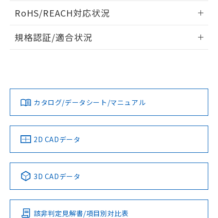
ログイン/会員登録いただくと、CADデータをダウンロー
RoHS/REACH対応状況
ドすることができます。
情報更新：2026/7/29
規格認証/適合状況
ログイン/会員登録
EU RoHS
注意事項・凡例
A3PJ-90C12-12EGについての規格認証/適合状況について
は、「カスタマーサポートセンタ お客様相談室」または貴社
担当オムロン営業員または販売店にお問い合わせください。
対応状況
対応予定月
※1
※2
ダウンロードデータをご利用いただく前に、以下を必ずお読
みください。
お問い合わせ
カタログ/データシート/マニュアル
対応済み
ソフトウェアの使用条件
中国 RoHS
注意事項・凡例
2D CADデータ
中国 RoHS表
※1 ※2
3D CADデータ
Pb
Hg
Cd
Cr(VI)
該非判定見解書/項目別対比表
X
O
O
O