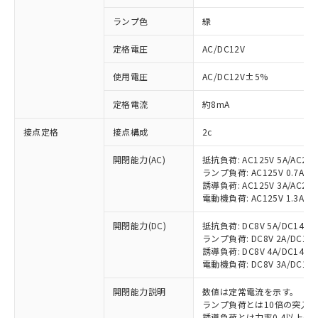
ランプ色
緑
定格電圧
AC/DC12V
使用電圧
AC/DC12V±5%
定格電流
約8mA
接点定格
接点構成
2c
開閉能力(AC)
抵抗負荷: AC125V 5A/AC250
ランプ負荷: AC125V 0.7A/AC2
誘導負荷: AC125V 3A/AC250
電動機負荷: AC125V 1.3A/AC2
開閉能力(DC)
抵抗負荷: DC8V 5A/DC14V 5A
ランプ負荷: DC8V 2A/DC14V 2
誘導負荷: DC8V 4A/DC14V 4A
電動機負荷: DC8V 3A/DC14V 3
開閉能力説明
数値は定常電流を示す。
ランプ負荷とは10倍の突入
誘導負荷とは力率0.4以上(AC