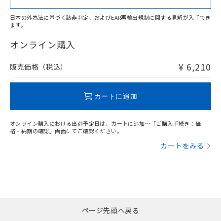
日本の外為法に基づく該非判定、およびEAR再輸出規制に関する見解が入手でき
ます。
"対応済み"や非含有の記載がされた商品であっても、流通
在庫等で未対応品が混在する可能性があります。
オンライン購入
非含有品が必要な際は、弊社営業部門もしくは販売店へお
問い合わせください。
¥ 6,210
販売価格（税込）
この製品のRoHS/REACH対応状況ページへ
カートに追加
オンライン購入における出荷予定日は、カートに追加～「ご購入手続き：価
格・納期の確認」画面にてご確認ください。
カートをみる
ページ先頭へ戻る