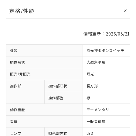
定格/性能
情報更新：2026/05/21
種類
照光押ボタンスイッチ
胴体形状
大型角胴形
照光/非照光
照光
操作部
操作部形状
長方形
操作部色
緑
動作機能
モーメンタリ
負荷
一般負荷用
ランプ
照光部方式
LED