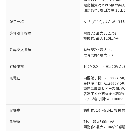
電動機負荷とは6倍の突入電
測定条件: 周囲温度 20±2℃
端子仕様
タブ (#110)/はんだづけ共
※1 対応状況
許容操作頻度
電気的: 最大30回/分
機械的: 最大120回/分
対応済み：EU RoHS指令（10物質）の
非含有に対応した製品が提供可能な商品で
許容突入電流
常時閉路: 最大10A
す。
常時開路: 最大10A
対応予定：EU RoHS指令（10物質）の非含
ご利用条件
有に対応した製品に切り替える予定のある
絶縁抵抗
100MΩ以上 (DC500Vメガ)
商品です。
対応予定なし：EU RoHS指令（10物質）の
耐電圧
同極端子間: AC1000V 50/60H
以下の条件をお読みいただき、同意のうえ
異極端子間: AC2000V 50/60H
非含有に非対応の商品で、対応品を出す予
ご利用ください。
充電金属部とアース間: AC2000V
定はありません。
各端子と非充電金属部間: AC100
調査・確認中：EU RoHS指令（10物質）の
本サービスは、当社制御機器事業取扱
ランプ端子間: AC1000V 50/
※1 中国RoHS○×表
非含有の対応状況を調査中または確認中の
商品の当社在庫状況および標準価格
商品です。
耐振動
誤動作: 10～55Hz 複振幅 1
(税抜)を提供させていただくもので
「○」：最大均質材料含有率が中国RoHSの
非該当品：ライセンス料など無形物で、有
す。
基準値以下であることを示します。
害物質有無と関係のない商品です。
2
耐衝撃
耐久: 最大500m/s
当社制御機器事業取扱商品の中には、
「×」：最大均質材料含有率が中国RoHSの
仕入先様の事情により、非含有部品として
2
誤動作: 最大200m/s
(誤動作
本サービスの対象外となる商品もある