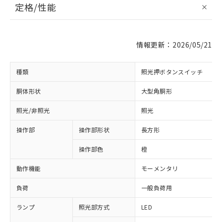
定格/性能
情報更新：2026/05/21
種類
照光押ボタンスイッチ
胴体形状
大型角胴形
照光/非照光
照光
操作部
操作部形状
長方形
操作部色
橙
動作機能
モーメンタリ
負荷
一般負荷用
ランプ
照光部方式
LED