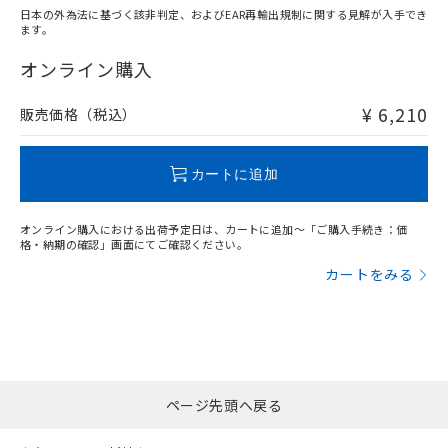
日本の外為法に基づく該非判定、およびEAR再輸出規制に関する見解が入手でき
ます。
"対応済み"や非含有の記載がされた商品であっても、流通
在庫等で未対応品が混在する可能性があります。
オンライン購入
非含有品が必要な際は、弊社営業部門もしくは販売店へお
問い合わせください。
¥ 6,210
販売価格（税込）
この製品のRoHS/REACH対応状況ページへ
カートに追加
オンライン購入における出荷予定日は、カートに追加～「ご購入手続き：価
格・納期の確認」画面にてご確認ください。
カートをみる
ページ先頭へ戻る