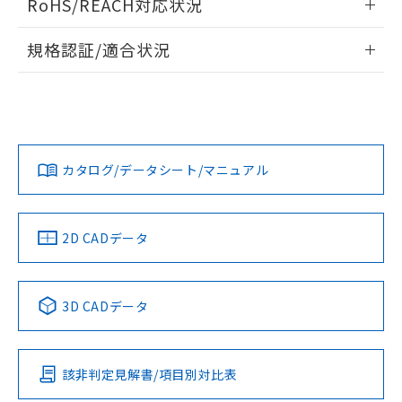
RoHS/REACH対応状況
ドすることができます。
情報更新：2026/7/29
規格認証/適合状況
ログイン/会員登録
EU RoHS
注意事項・凡例
UL認証
CSA認証
CEマーキング
No
No
N/A
対応状況
対応予定月
※1
※2
ダウンロードデータをご利用いただく前に、以下を必ずお読
みください。
カタログ/データシート/マニュアル
対応済み
ソフトウェアの使用条件
LR型式承認
DNV型式承認
BV型式承認
KR型式承
（イギリス
（ノルウェー
（フランス
（韓国
船舶規格）
船舶規格）
船舶規格）
船舶規格
中国 RoHS
注意事項・凡例
2D CADデータ
No
No
No
No
中国 RoHS表
※1 ※2
3D CADデータ
この製品の規格認証/適合状況ページへ
Pb
Hg
Cd
Cr(VI)
その他の認証はこちらのページからご検索ください
該非判定見解書/項目別対比表
X
O
O
O