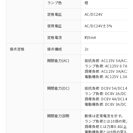
ランプ色
橙
定格電圧
AC/DC24V
使用電圧
AC/DC24V±5%
定格電流
約5mA
接点定格
接点構成
2c
開閉能力(AC)
抵抗負荷: AC125V 5A/AC250
ランプ負荷: AC125V 0.7A/AC2
誘導負荷: AC125V 3A/AC250
電動機負荷: AC125V 1.3A/AC2
開閉能力(DC)
抵抗負荷: DC8V 5A/DC14V 5A
ランプ負荷: DC8V 2A/DC14V 2
誘導負荷: DC8V 4A/DC14V 4A
電動機負荷: DC8V 3A/DC14V 3
開閉能力説明
数値は定常電流を示す。
ランプ負荷とは10倍の突入
誘導負荷とは力率0.4以上(AC
電動機負荷とは6倍の突入電