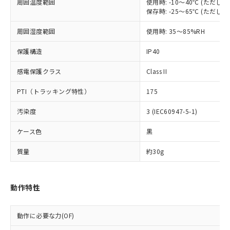
当社は、これら貴社製品のうち、外国
周囲温度範囲
使用時: -10～40℃ (ただ
ことをご了承ください。
「－」：未確認です。当社販売部門へお問
むを得ず変更することがあります。
為替および外国貿易法に定める商品
保存時: -25～65℃ (ただ
在庫状況および標準価格照会結果は、
い合わせください。
（以下｢規制貨物等」という）を輸出
記載している更新日時点での社内デー
*EU RoHS指令（10物質）：
周囲湿度範囲
使用時: 35～85%RH
または国外への提供する場合は、日本
記
タに基づき作成されるものであり、閲
説明
鉛(Pb) 1000ppm以下、 水銀(Hg) 1000ppm以下、 カド
*中国RoHS10物質の基準値 (GB/T26572)：
国政府の輸出許可(または役務取引許
号
覧された時点での実際の在庫および標
ミウム(Cd) 100ppm以下、
Pb(鉛) :1000ppm、 Hg(水銀) : 1000ppm、 Cd(カドミウ
保護構造
IP40
可)を取得するなどの必要な手続きを
六価クロム(Cr(Ⅵ)) 1000ppm以下、ポリ臭化ビフェニル
ム) : 100ppm、
準価格とは異なる場合があることをご
類(PBB) 1000ppm以下、ポリ臭化ジフェニルエーテル類
Cr(Ⅵ)(六価クロム) : 1000ppm、 PBBs(ポリ臭化ビフェ
とります。
了承ください。
(PBDE) 1000ppm以下、フタル酸ビス(2-エチルヘキシ
○
一定数以上の在庫あり
ニル類) : 1000ppm、 PBDEs(ポリ臭化ジフェニルエーテ
感電保護クラス
Class II
当社は規制貨物を破棄する場合は、完
ル) (DEHP)(別名：DOP) 1000ppm以下、フタル酸ブチ
正式な納期状況および標準価格はお客
ル類) : 1000ppm、
ルベンジル（BBP） 1000ppm以下、フタル酸ジブチル
全に破砕するなど、違法に輸出されな
DBP(フタル酸ジブチル) : 1000ppm、 DIBP(フタル酸ジ
様のお取引先、またはお客様担当のオ
PTI（トラッキング特性）
175
（DBP） 1000ppm以下、フタル酸ジイソブチル
イソブチル) : 1000ppm、 BBP(フタル酸ブチルベンジ
△
一定数には満たないが在庫あり
いよう必要な手段を講じます。
ムロン制御機器販売店・当社販売員に
(DIBP) 1000ppm以下
ル) : 1000ppm、
当社は貴社製品を、核兵器、ミサイ
但し、RoHS指令で産業用監視および制御機器に対する
DEHP(フタル酸ビス(2-エチルヘキシル)) : 1000ppm
ご相談ください。
汚染度
3 (IEC60947-5-1)
適用除外項目は除く。
ル、化学兵器、生物兵器またはその他
－
在庫なし(最新の在庫状況につ
オムロン制御機器販売店や当社販売拠
フタル酸エステル類の４物質については閾値を超える意
武器並びにこれらの製造装置等に一切
いては、お客様のお取引先、ま
図的な使用がないことを確認しています。
ケース色
黒
点は「
販売ネットワーク
」をご確認
※2 環境保護使用期限
使用いたしません。
たはお客様担当のオムロン制御
ください。
当社は、貴社製品を第三者に販売する
質量
約30g
機器販売店・当社販売員にご確
在庫状況および標準価格結果を当社の
※2 対応予定月
「ｅ」：有害物質（10物質）のすべてが基
場合は、上記1、2および3の内容を当
認ください)
事前の承諾なく第三者に漏洩または開
準値以下であることを示します。
該第三者に通知します。また当社は、
示しないようお願いします。
部品在庫の切り替え状況などにより、予定
「10」：通常の使用状況下において有害物
販売先および販売に係わる関係者が違
マイパーツ機能（部品リスト作成サー
動作特性
空
受注生産機種、また在庫状況の
月が前後することがあります。
質が外部に漏えいし、環境に深刻な影響を
法に輸出するおそれがある場合は、取
ビス）をご利用いただくには、I-Web
白
情報を公開していない機種
及ぼさない年数を意味します。
り引きをいたしません。
メンバーズにご登録されている必要が
「－」：未確認です。当社販売部門へお問
動作に必要な力(OF)
あります。
い合わせください。
お客様が当ウェブサイト上で当社にご