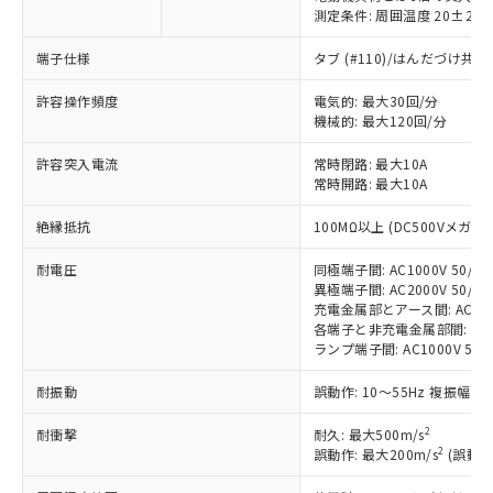
測定条件: 周囲温度 20±2℃
端子仕様
タブ (#110)/はんだづけ共
※1 対応状況
許容操作頻度
電気的: 最大30回/分
機械的: 最大120回/分
対応済み：EU RoHS指令（10物質）の
許容突入電流
非含有に対応した製品が提供可能な商品で
常時閉路: 最大10A
常時開路: 最大10A
す。
対応予定：EU RoHS指令（10物質）の非含
ご利用条件
絶縁抵抗
100MΩ以上 (DC500Vメガ)
有に対応した製品に切り替える予定のある
商品です。
耐電圧
同極端子間: AC1000V 50/60H
対応予定なし：EU RoHS指令（10物質）の
異極端子間: AC2000V 50/60H
以下の条件をお読みいただき、同意のうえ
非含有に非対応の商品で、対応品を出す予
充電金属部とアース間: AC2000V
ご利用ください。
定はありません。
各端子と非充電金属部間: AC200
調査・確認中：EU RoHS指令（10物質）の
ランプ端子間: AC1000V 50/
本サービスは、当社制御機器事業取扱
※1 中国RoHS○×表
非含有の対応状況を調査中または確認中の
商品の当社在庫状況および標準価格
耐振動
誤動作: 10～55Hz 複振幅 1
商品です。
(税抜)を提供させていただくもので
「○」：最大均質材料含有率が中国RoHSの
非該当品：ライセンス料など無形物で、有
す。
2
耐衝撃
耐久: 最大500m/s
基準値以下であることを示します。
害物質有無と関係のない商品です。
当社制御機器事業取扱商品の中には、
2
誤動作: 最大200m/s
(誤動作
「×」：最大均質材料含有率が中国RoHSの
仕入先様の事情により、非含有部品として
本サービスの対象外となる商品もある
基準値を超えていることを示します。
いたものが、含有品と判明した場合などや