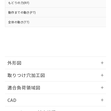
※3 非含有証明書ダウンロード
もどりの力(RF)
登録された部品リストについて、当社
および当社の共同利用者が、当社の製
動作までの動き(PT)
下記の非含有証明書をダウンロードするこ
品・サービスに関するお客様との取
とができます。
合意する
キャンセル
引・商談に必要な範囲で利用すること
全体の動き(TT)
をご了承ください。
EU RoHS指令（10物質）の非含有証明書
※当社の共同利用者とは、
"個人情報
51物質の非含有証明書（当社基準）
の共同利用に関して"
の「1.共同利
※本証明書は発行日時点で非含有を証明す
用者の範囲」に記載されている法人を
るもので、過去に遡って非含有を証明する
指します。
ものではありません。
また、RoHS指令のフタル酸エステル類４
物質の対応では、対応完了までの期間は出
外形図
荷製品に未対応品が混在することから備考
欄に対応日を記載しておりました。
情報更新：2026/05/21
取りつけ穴加工図
既に当社にて対応品への在庫切替を完了
していることから、特段のことがない限
情報更新：2026/05/21
り、2022年1月12日より割愛しておりま
適合負荷領域図
す。
情報更新：2026/05/21
CAD
ログイン/会員登録いただくと、CADデータをダウンロー