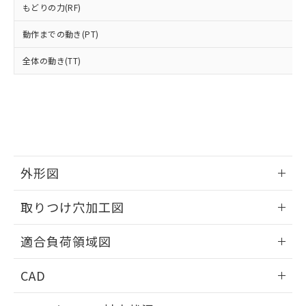
※3 非含有証明書ダウンロード
もどりの力(RF)
登録された部品リストについて、当社
および当社の共同利用者が、当社の製
動作までの動き(PT)
下記の非含有証明書をダウンロードするこ
品・サービスに関するお客様との取
とができます。
合意する
キャンセル
引・商談に必要な範囲で利用すること
全体の動き(TT)
をご了承ください。
EU RoHS指令（10物質）の非含有証明書
※当社の共同利用者とは、
"個人情報
51物質の非含有証明書（当社基準）
の共同利用に関して"
の「1.共同利
※本証明書は発行日時点で非含有を証明す
用者の範囲」に記載されている法人を
るもので、過去に遡って非含有を証明する
指します。
ものではありません。
また、RoHS指令のフタル酸エステル類４
物質の対応では、対応完了までの期間は出
外形図
荷製品に未対応品が混在することから備考
欄に対応日を記載しておりました。
情報更新：2026/05/21
取りつけ穴加工図
既に当社にて対応品への在庫切替を完了
していることから、特段のことがない限
情報更新：2026/05/21
り、2022年1月12日より割愛しておりま
適合負荷領域図
す。
情報更新：2026/05/21
CAD
ログイン/会員登録いただくと、CADデータをダウンロー