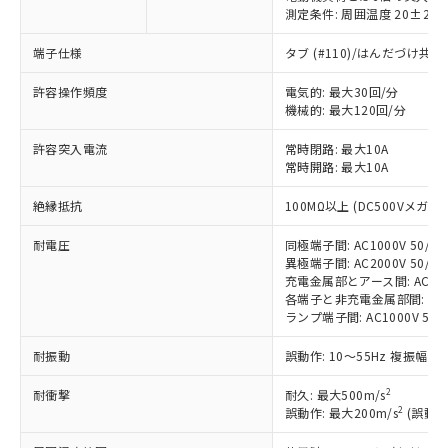
測定条件: 周囲温度 20±2℃
端子仕様
タブ (#110)/はんだづけ共
※1 対応状況
許容操作頻度
電気的: 最大30回/分
機械的: 最大120回/分
対応済み：EU RoHS指令（10物質）の
許容突入電流
非含有に対応した製品が提供可能な商品で
常時閉路: 最大10A
常時開路: 最大10A
す。
対応予定：EU RoHS指令（10物質）の非含
ご利用条件
絶縁抵抗
100MΩ以上 (DC500Vメガ)
有に対応した製品に切り替える予定のある
商品です。
耐電圧
同極端子間: AC1000V 50/60H
対応予定なし：EU RoHS指令（10物質）の
異極端子間: AC2000V 50/60H
以下の条件をお読みいただき、同意のうえ
非含有に非対応の商品で、対応品を出す予
充電金属部とアース間: AC2000V
ご利用ください。
定はありません。
各端子と非充電金属部間: AC200
調査・確認中：EU RoHS指令（10物質）の
ランプ端子間: AC1000V 50/
本サービスは、当社制御機器事業取扱
※1 中国RoHS○×表
非含有の対応状況を調査中または確認中の
商品の当社在庫状況および標準価格
耐振動
誤動作: 10～55Hz 複振幅 1
商品です。
(税抜)を提供させていただくもので
「○」：最大均質材料含有率が中国RoHSの
非該当品：ライセンス料など無形物で、有
す。
2
耐衝撃
耐久: 最大500m/s
基準値以下であることを示します。
害物質有無と関係のない商品です。
当社制御機器事業取扱商品の中には、
2
誤動作: 最大200m/s
(誤動作
「×」：最大均質材料含有率が中国RoHSの
仕入先様の事情により、非含有部品として
本サービスの対象外となる商品もある
基準値を超えていることを示します。
いたものが、含有品と判明した場合などや