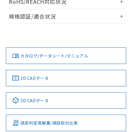
RoHS/REACH対応状況
ドすることができます。
情報更新：2026/7/29
規格認証/適合状況
ログイン/会員登録
EU RoHS
注意事項・凡例
UL認証
CSA認証
CEマーキング
No
No
N/A
対応状況
対応予定月
※1
※2
ダウンロードデータをご利用いただく前に、以下を必ずお読
みください。
カタログ/データシート/マニュアル
対応済み
ソフトウェアの使用条件
LR型式承認
DNV型式承認
BV型式承認
KR型式承
（イギリス
（ノルウェー
（フランス
（韓国
船舶規格）
船舶規格）
船舶規格）
船舶規格
中国 RoHS
注意事項・凡例
2D CADデータ
No
No
No
No
中国 RoHS表
※1 ※2
3D CADデータ
この製品の規格認証/適合状況ページへ
Pb
Hg
Cd
Cr(VI)
その他の認証はこちらのページからご検索ください
該非判定見解書/項目別対比表
X
O
O
O