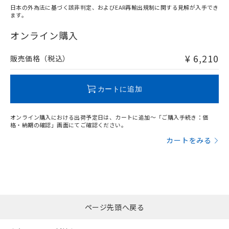
日本の外為法に基づく該非判定、およびEAR再輸出規制に関する見解が入手でき
ます。
"対応済み"や非含有の記載がされた商品であっても、流通
在庫等で未対応品が混在する可能性があります。
オンライン購入
非含有品が必要な際は、弊社営業部門もしくは販売店へお
問い合わせください。
¥ 6,210
販売価格（税込）
この製品のRoHS/REACH対応状況ページへ
カートに追加
オンライン購入における出荷予定日は、カートに追加～「ご購入手続き：価
格・納期の確認」画面にてご確認ください。
カートをみる
ページ先頭へ戻る