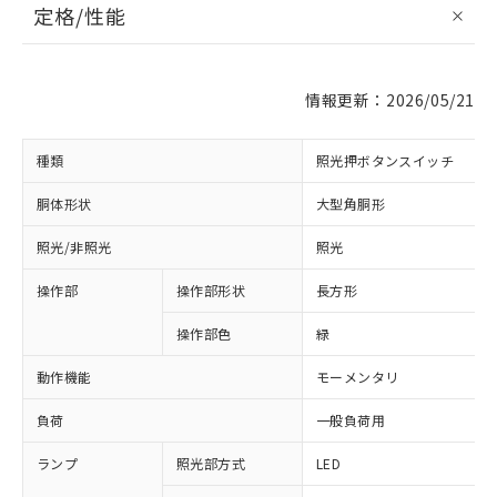
定格/性能
情報更新：2026/05/21
種類
照光押ボタンスイッチ
胴体形状
大型角胴形
照光/非照光
照光
操作部
操作部形状
長方形
操作部色
緑
動作機能
モーメンタリ
負荷
一般負荷用
ランプ
照光部方式
LED