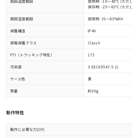
当社は、これら貴社製品のうち、外国
周囲温度範囲
使用時: -10～40℃ (ただ
ことをご了承ください。
「－」：未確認です。当社販売部門へお問
むを得ず変更することがあります。
為替および外国貿易法に定める商品
保存時: -25～65℃ (ただ
在庫状況および標準価格照会結果は、
い合わせください。
（以下｢規制貨物等」という）を輸出
記載している更新日時点での社内デー
*EU RoHS指令（10物質）：
周囲湿度範囲
使用時: 35～85%RH
または国外への提供する場合は、日本
記
タに基づき作成されるものであり、閲
説明
鉛(Pb) 1000ppm以下、 水銀(Hg) 1000ppm以下、 カド
*中国RoHS10物質の基準値 (GB/T26572)：
国政府の輸出許可(または役務取引許
号
覧された時点での実際の在庫および標
ミウム(Cd) 100ppm以下、
Pb(鉛) :1000ppm、 Hg(水銀) : 1000ppm、 Cd(カドミウ
保護構造
IP40
可)を取得するなどの必要な手続きを
六価クロム(Cr(Ⅵ)) 1000ppm以下、ポリ臭化ビフェニル
ム) : 100ppm、
準価格とは異なる場合があることをご
類(PBB) 1000ppm以下、ポリ臭化ジフェニルエーテル類
Cr(Ⅵ)(六価クロム) : 1000ppm、 PBBs(ポリ臭化ビフェ
とります。
了承ください。
(PBDE) 1000ppm以下、フタル酸ビス(2-エチルヘキシ
○
一定数以上の在庫あり
ニル類) : 1000ppm、 PBDEs(ポリ臭化ジフェニルエーテ
感電保護クラス
Class II
当社は規制貨物を破棄する場合は、完
ル) (DEHP)(別名：DOP) 1000ppm以下、フタル酸ブチ
正式な納期状況および標準価格はお客
ル類) : 1000ppm、
ルベンジル（BBP） 1000ppm以下、フタル酸ジブチル
全に破砕するなど、違法に輸出されな
DBP(フタル酸ジブチル) : 1000ppm、 DIBP(フタル酸ジ
様のお取引先、またはお客様担当のオ
PTI（トラッキング特性）
175
（DBP） 1000ppm以下、フタル酸ジイソブチル
イソブチル) : 1000ppm、 BBP(フタル酸ブチルベンジ
△
一定数には満たないが在庫あり
いよう必要な手段を講じます。
ムロン制御機器販売店・当社販売員に
(DIBP) 1000ppm以下
ル) : 1000ppm、
当社は貴社製品を、核兵器、ミサイ
但し、RoHS指令で産業用監視および制御機器に対する
DEHP(フタル酸ビス(2-エチルヘキシル)) : 1000ppm
ご相談ください。
汚染度
3 (IEC60947-5-1)
適用除外項目は除く。
ル、化学兵器、生物兵器またはその他
－
在庫なし(最新の在庫状況につ
オムロン制御機器販売店や当社販売拠
フタル酸エステル類の４物質については閾値を超える意
武器並びにこれらの製造装置等に一切
いては、お客様のお取引先、ま
図的な使用がないことを確認しています。
ケース色
黒
点は「
販売ネットワーク
」をご確認
※2 環境保護使用期限
使用いたしません。
たはお客様担当のオムロン制御
ください。
当社は、貴社製品を第三者に販売する
質量
約30g
機器販売店・当社販売員にご確
在庫状況および標準価格結果を当社の
※2 対応予定月
「ｅ」：有害物質（10物質）のすべてが基
場合は、上記1、2および3の内容を当
認ください)
事前の承諾なく第三者に漏洩または開
準値以下であることを示します。
該第三者に通知します。また当社は、
示しないようお願いします。
部品在庫の切り替え状況などにより、予定
「10」：通常の使用状況下において有害物
販売先および販売に係わる関係者が違
マイパーツ機能（部品リスト作成サー
動作特性
空
受注生産機種、また在庫状況の
月が前後することがあります。
質が外部に漏えいし、環境に深刻な影響を
法に輸出するおそれがある場合は、取
ビス）をご利用いただくには、I-Web
白
情報を公開していない機種
及ぼさない年数を意味します。
り引きをいたしません。
メンバーズにご登録されている必要が
「－」：未確認です。当社販売部門へお問
動作に必要な力(OF)
あります。
い合わせください。
お客様が当ウェブサイト上で当社にご