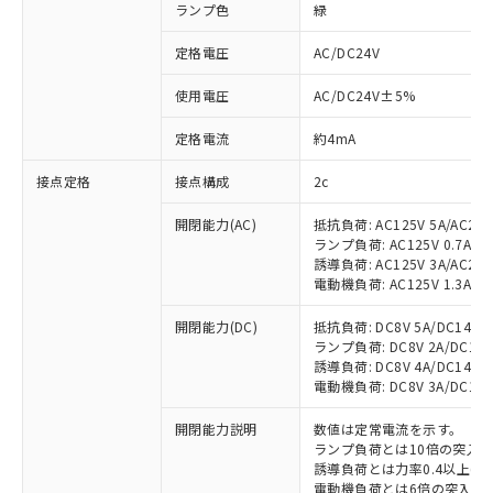
ランプ色
緑
定格電圧
AC/DC24V
使用電圧
AC/DC24V±5%
定格電流
約4mA
接点定格
接点構成
2c
開閉能力(AC)
抵抗負荷: AC125V 5A/AC250
ランプ負荷: AC125V 0.7A/AC2
誘導負荷: AC125V 3A/AC250
電動機負荷: AC125V 1.3A/AC2
開閉能力(DC)
抵抗負荷: DC8V 5A/DC14V 5A
ランプ負荷: DC8V 2A/DC14V 2
誘導負荷: DC8V 4A/DC14V 4A
電動機負荷: DC8V 3A/DC14V 3
開閉能力説明
数値は定常電流を示す。
ランプ負荷とは10倍の突入
誘導負荷とは力率0.4以上(AC
電動機負荷とは6倍の突入電