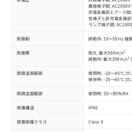
す。
「ｅ」：有害物質
機器販売
異極端子間: AC2000V 5
マイパーツ機
「10」：通常の
充電金属部とアース間: AC
ている必要が
味します。
各端子と非充電金属部間: A
空
受注生産
お客様が当ウ
※3 非含有証明
「－」：未確認で
ランプ端子間: AC1000
白
が、当社の製
さい。
下記の非含有証明
耐振動
誤動作: 10～55Hz 複
※当社の共同
いる法人を指
EU RoHS指令（
2
耐衝撃
耐久: 最大500m/s
51物質の非含有証
2
誤動作: 最大200m/s
※本証明書は発行
また、RoHS指
混在することから
周囲温度範囲
使用時: -10～40℃
既に当社にて対応
保存時: -25～65℃
り割愛しておりま
周囲湿度範囲
使用時: 35～85%RH
保護構造
IP40
感電保護クラス
Class II