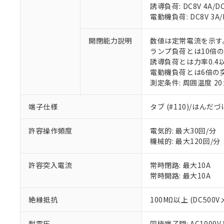
誘導負荷: DC8V 4A/DC1
電動機負荷: DC8V 3A/DC
※1 対応状況
対応済み：EU
開閉能力説明
数値は定常電流を示す
対応予定：EU R
ランプ負荷とは10倍
対応予定なし：EU
誘導負荷とは力率0.4以
調査・確認中：EU
電動機負荷とは6倍の
ご利用条件
非該当品：ライセ
測定条件: 周囲温度 2
※1 中国RoHS
仕入先様の事情に
があります。
以下の条件をお読
端子仕様
タブ (#110)/はんだ
「○」：最大均質
「×」：最大均質
本サービスは
当社は、これ
*EU RoHS指令（10物
許容操作頻度
電気的: 最大30回/分
「－」：未確認で
鉛(Pb) 1000ppm以下、
くものです。
う）を輸出ま
記
説明
六価クロム(Cr(Ⅵ)) 1
機械的: 最大120回/分
当社制御機器
などの必要な
フタル酸ビス(2-エチルヘ
号
*中国RoHS10物質の基準値 
ル（DBP） 1000ppm
在庫状況およ
当社は規制貨
Pb(鉛) :1000ppm、 Hg
但し、RoHS指令で産
許容突入電流
常時閉路: 最大10A
のであり、閲
ます。
Cr(Ⅵ)(六価クロム) : 
フタル酸エステル類の４
○
一定数以
DBP(フタル酸ジブチル) :
常時開路: 最大10A
い。
当社は貴社製
DEHP(フタル酸ビス(2-エ
正式な納期状
置等に一切使
当社販売員に
※2 対応予定月
△
一定数に
当社は、貴社
絶縁抵抗
100MΩ以上 (DC500V
オムロン制御
また当社は、
※2 環境保護使
在庫状況およ
部品在庫の切り替
たしません。
－
在庫なし
耐電圧
同極端子間: AC1000V 5