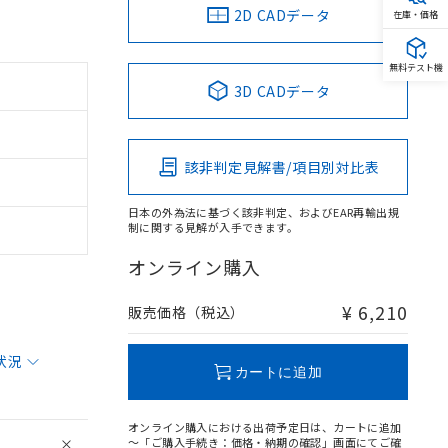
2D CADデータ
在庫・価格
無料テスト機
3D CADデータ
該非判定見解書/項目別対比表
日本の外為法に基づく該非判定、およびEAR再輸出規
制に関する見解が入手できます。
オンライン購入
¥ 6,210
販売価格（税込）
状況
カートに追加
オンライン購入における出荷予定日は、カートに追加
～「ご購入手続き：価格・納期の確認」画面にてご確