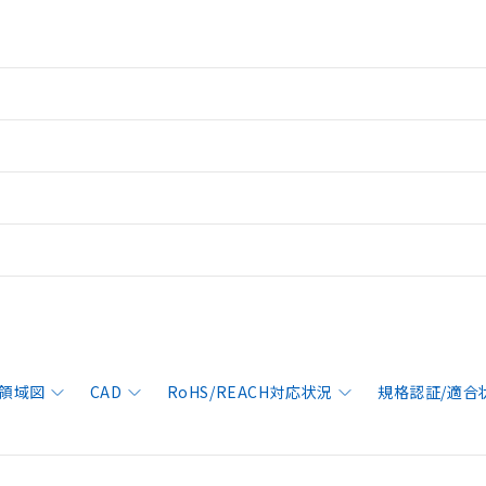
領域図
CAD
RoHS/REACH対応状況
規格認証/適合