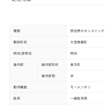
種類
照光押ボタンスイッチ
胴体形状
大型角胴形
照光/非照光
照光
操作部
操作部形状
長方形
操作部色
赤
動作機能
モーメンタリ
負荷
一般負荷用