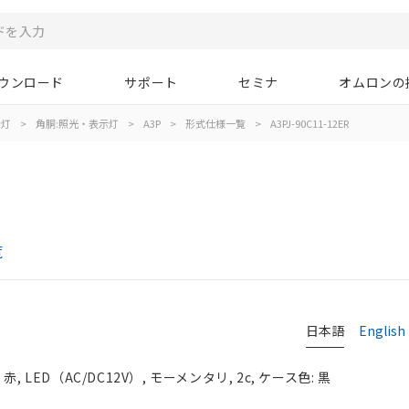
ウンロード
サポート
セミナ
オムロンの
示灯
>
角胴:照光・表示灯
>
A3P
>
形式仕様一覧
>
A3PJ-90C11-12ER
覧
日本語
English
LED（AC/DC12V）, モーメンタリ, 2c, ケース色: 黒