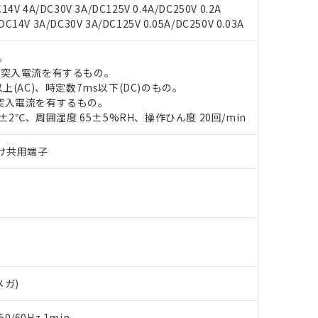
4V 4A/DC30V 3A/DC125V 0.4A/DC250V 0.2A
14V 3A/DC30V 3A/DC125V 0.05A/DC250V 0.03A
 RoHS指令（10物質）の非含有に対応した製品が提供可能な商品です
。
oHS指令（10物質）の非含有に対応した製品に切り替える予定のある
の突入電流を有するもの。
 RoHS指令（10物質）の非含有に非対応の商品で、対応品を出す予
上(AC)、時定数7ms以下(DC)のもの。
 RoHS指令（10物質）の非含有の対応状況を調査中または確認中の
突入電流を有するもの。
ンス料など無形物で、有害物質有無と関係のない商品です。
0±2℃、周囲湿度 65±5%RH、操作ひん度 20回/min
○×表
より、非含有部品としていたものが、含有品と判明した場合などやむ
みいただき、同意のうえご利用ください。
づけ共用端子
材料含有率が中国RoHSの基準値以下であることを示します。
材料含有率が中国RoHSの基準値を超えていることを示します。
、当社制御機器事業取扱商品の当社在庫状況および標準価格(税抜)
ら貴社製品のうち、外国為替および外国貿易法に定める商品（以下｢
質）：
す。当社販売部門へお問い合わせください。
 水銀(Hg) 1000ppm以下、 カドミウム(Cd) 100ppm以下、
たは国外への提供する場合は、日本国政府の輸出許可(または役務取
000ppm以下、ポリ臭化ビフェニル類(PBB) 1000ppm以下、ポリ臭化ジフェニルエーテル類(P
事業取扱商品の中には、本サービスの対象外となる商品もあること
手続きをとります。
キシル) (DEHP)(別名：DOP) 1000ppm以下、フタル酸ブチルベンジル（BBP） 100
(GB/T26572)：
以下、フタル酸ジイソブチル (DIBP) 1000ppm以下
び標準価格照会結果は、記載している更新日時点での社内データに
物を破棄する場合は、完全に破砕するなど、違法に輸出されないよ
(水銀) : 1000ppm、 Cd(カドミウム) : 100ppm、
業用監視および制御機器に対する適用除外項目は除く。
覧された時点での実際の在庫および標準価格とは異なる場合がある
1000ppm、 PBBs(ポリ臭化ビフェニル類) : 1000ppm、 PBDEs(ポリ臭化ジフェニルエーテル類
物質については閾値を超える意図的な使用がないことを確認しています。
上の在庫あり
 1000ppm、 DIBP(フタル酸ジイソブチル) : 1000ppm、 BBP(フタル酸ブチルベンジル) :
品を、核兵器、ミサイル、化学兵器、生物兵器またはその他武器並
チルヘキシル)) : 1000ppm
況および標準価格はお客様のお取引先、またはお客様担当のオムロ
用いたしません。
ご相談ください。
は満たないが在庫あり
製品を第三者に販売する場合は、上記1、2および3の内容を当該第
メガ)
機器販売店や当社販売拠点は「
販売ネットワーク
」をご確認くだ
販売先および販売に係わる関係者が違法に輸出するおそれがある場
用期限
び標準価格結果を当社の事前の承諾なく第三者に漏洩または開示し
え状況などにより、予定月が前後することがあります。
(最新の在庫状況については、お客様のお取引先、またはお客様担当
0/60Hz 1min