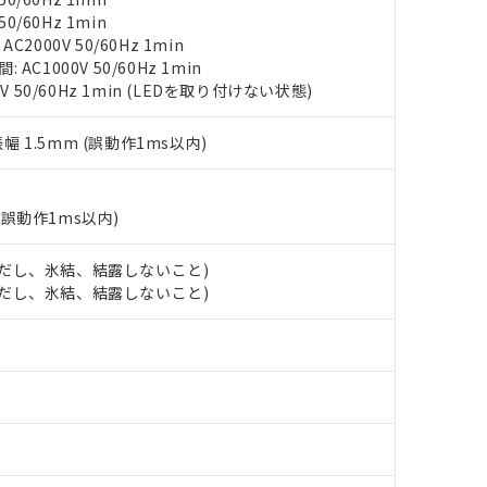
（10物質）のすべてが基準値以下であることを示します。
店・当社販売員にご確認ください)
0/60Hz 1min
能（部品リスト作成サービス）をご利用いただくには、I-Webメン
使用状況下において有害物質が外部に漏えいし、環境に深刻な影響を
2000V 50/60Hz 1min
あります。
C1000V 50/60Hz 1min
機種、また在庫状況の情報を公開していない機種
ェブサイト上で当社にご登録された部品リストについて、当社およ
書ダウンロード
す。当社販売部門へお問い合わせください。
V 50/60Hz 1min (LEDを取り付けない状態)
品・サービスに関するお客様との取引・商談に必要な範囲で利用す
合意する
キャンセル
書をダウンロードすることができます。
振幅 1.5mm (誤動作1ms以内)
利用者とは、
"個人情報の共同利用に関して"
の「1.共同利用者の
します。
10物質）の非含有証明書
明書（当社基準）
(誤動作1ms以内)
日時点で非含有を証明するもので、過去に遡って非含有を証明するも
令のフタル酸エステル類４物質の対応では、対応完了までの期間は出
備考欄に対応日を記載しておりました。
 (ただし、氷結、結露しないこと)
品への在庫切替を完了していることから、特段のことがない限り、20
 (ただし、氷結、結露しないこと)
す。