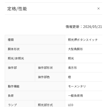
定格/性能
情報更新：2026/05/21
種類
照光押ボタンスイッチ
胴体形状
大型角胴形
照光/非照光
照光
操作部
操作部形状
長方形
操作部色
橙
動作機能
モーメンタリ
負荷
一般負荷用
ランプ
照光部方式
LED