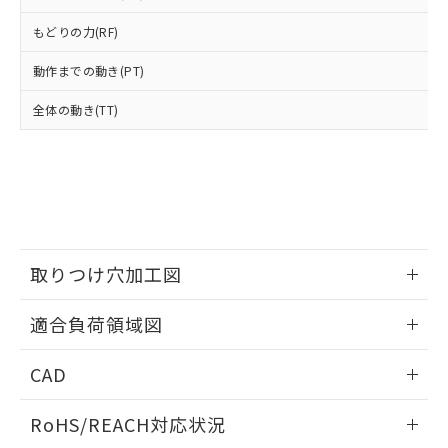
登録された部品リストについて、当社
および当社の共同利用者が、当社の製
もどりの力(RF)
下記の非含有証明書をダウンロードするこ
品・サービスに関するお客様との取
とができます。
合意する
キャンセル
引・商談に必要な範囲で利用すること
動作までの動き(PT)
をご了承ください。
EU RoHS指令（10物質）の非含有証明書
※当社の共同利用者とは、
"個人情報
全体の動き(TT)
51物質の非含有証明書（当社基準）
の共同利用に関して"
の「1.共同利
※本証明書は発行日時点で非含有を証明す
用者の範囲」に記載されている法人を
るもので、過去に遡って非含有を証明する
指します。
ものではありません。
また、RoHS指令のフタル酸エステル類４
物質の対応では、対応完了までの期間は出
荷製品に未対応品が混在することから備考
欄に対応日を記載しておりました。
取りつけ穴加工図
既に当社にて対応品への在庫切替を完了
情報更新：2026/05/21
していることから、特段のことがない限
適合負荷領域図
り、2022年1月12日より割愛しておりま
す。
情報更新：2026/05/21
CAD
ログイン/会員登録いただくと、CADデータをダウンロー
RoHS/REACH対応状況
ドすることができます。