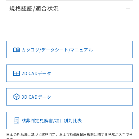
情報更新：2026/7/29
規格認証/適合状況
ログイン/会員登録
EU RoHS
注意事項・凡例
A3PJ-90A12-12EOについての規格認証/適合状況について
は、「カスタマーサポートセンタ お客様相談室」または貴社
担当オムロン営業員または販売店にお問い合わせください。
対応状況
対応予定月
※1
※2
ダウンロードデータをご利用いただく前に、以下を必ずお読
みください。
お問い合わせ
カタログ/データシート/マニュアル
対応済み
ソフトウェアの使用条件
中国 RoHS
注意事項・凡例
2D CADデータ
中国 RoHS表
※1 ※2
3D CADデータ
Pb
Hg
Cd
Cr(VI)
該非判定見解書/項目別対比表
X
O
O
O
日本の外為法に基づく該非判定、およびEAR再輸出規制に関する見解が入手でき