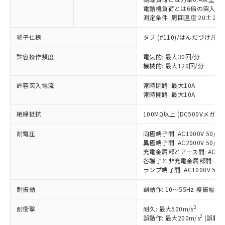
電動機負荷とは6倍の突入電
測定条件: 周囲温度 20±2℃
※1 対応状況
端子仕様
タブ (#110)/はんだづけ共
許容操作頻度
電気的: 最大30回/分
対応済み：EU RoHS指令（10物質）の
機械的: 最大120回/分
非含有に対応した製品が提供可能な商品で
す。
許容突入電流
常時閉路: 最大10A
対応予定：EU RoHS指令（10物質）の非含
常時開路: 最大10A
ご利用条件
有に対応した製品に切り替える予定のある
商品です。
絶縁抵抗
100MΩ以上 (DC500Vメガ)
対応予定なし：EU RoHS指令（10物質）の
以下の条件をお読みいただき、同意のうえ
非含有に非対応の商品で、対応品を出す予
耐電圧
同極端子間: AC1000V 50/60H
ご利用ください。
定はありません。
異極端子間: AC2000V 50/60H
充電金属部とアース間: AC2000V
調査・確認中：EU RoHS指令（10物質）の
本サービスは、当社制御機器事業取扱
※1 中国RoHS○×表
各端子と非充電金属部間: AC200
非含有の対応状況を調査中または確認中の
商品の当社在庫状況および標準価格
ランプ端子間: AC1000V 50/
商品です。
(税抜)を提供させていただくもので
「○」：最大均質材料含有率が中国RoHSの
非該当品：ライセンス料など無形物で、有
す。
耐振動
誤動作: 10～55Hz 複振幅 1
基準値以下であることを示します。
害物質有無と関係のない商品です。
当社制御機器事業取扱商品の中には、
「×」：最大均質材料含有率が中国RoHSの
仕入先様の事情により、非含有部品として
2
耐衝撃
耐久: 最大500m/s
本サービスの対象外となる商品もある
基準値を超えていることを示します。
いたものが、含有品と判明した場合などや
当社は、これら貴社製品のうち、外国
2
誤動作: 最大200m/s
(誤動作
ことをご了承ください。
「－」：未確認です。当社販売部門へお問