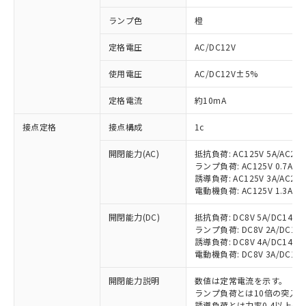
ランプ色
橙
定格電圧
AC/DC12V
使用電圧
AC/DC12V±5%
定格電流
約10mA
接点定格
接点構成
1c
開閉能力(AC)
抵抗負荷: AC125V 5A/AC250
ランプ負荷: AC125V 0.7A/AC2
誘導負荷: AC125V 3A/AC250
電動機負荷: AC125V 1.3A/AC2
開閉能力(DC)
抵抗負荷: DC8V 5A/DC14V 5A
ランプ負荷: DC8V 2A/DC14V 2
誘導負荷: DC8V 4A/DC14V 4A
電動機負荷: DC8V 3A/DC14V 3
開閉能力説明
数値は定常電流を示す。
ランプ負荷とは10倍の突入
誘導負荷とは力率0.4以上(AC