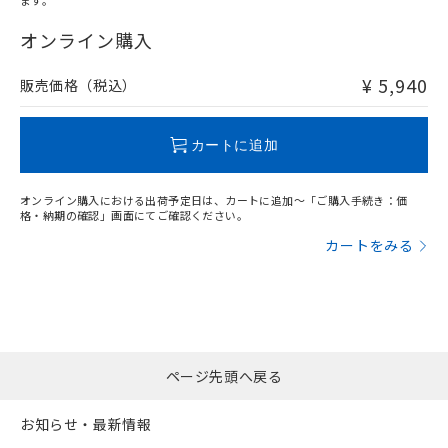
ます。
"対応済み"や非含有の記載がされた商品であっても、流通
在庫等で未対応品が混在する可能性があります。
オンライン購入
非含有品が必要な際は、弊社営業部門もしくは販売店へお
問い合わせください。
¥ 5,940
販売価格（税込）
この製品のRoHS/REACH対応状況ページへ
カートに追加
オンライン購入における出荷予定日は、カートに追加～「ご購入手続き：価
格・納期の確認」画面にてご確認ください。
カートをみる
ページ先頭へ戻る
お知らせ・最新情報