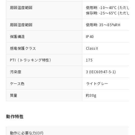
むを得ず変更することがあります。
為替および外国貿易法に定める商品
在庫状況および標準価格照会結果は、
い合わせください。
周囲温度範囲
使用時: -10～40℃ (ただ
（以下｢規制貨物等」という）を輸出
記載している更新日時点での社内デー
保存時: -25～65℃ (ただ
*EU RoHS指令（10物質）：
または国外への提供する場合は、日本
記
タに基づき作成されるものであり、閲
説明
鉛(Pb) 1000ppm以下、 水銀(Hg) 1000ppm以下、 カド
*中国RoHS10物質の基準値 (GB/T26572)：
国政府の輸出許可(または役務取引許
号
覧された時点での実際の在庫および標
ミウム(Cd) 100ppm以下、
Pb(鉛) :1000ppm、 Hg(水銀) : 1000ppm、 Cd(カドミウ
周囲湿度範囲
使用時: 35～85%RH
可)を取得するなどの必要な手続きを
六価クロム(Cr(Ⅵ)) 1000ppm以下、ポリ臭化ビフェニル
ム) : 100ppm、
準価格とは異なる場合があることをご
類(PBB) 1000ppm以下、ポリ臭化ジフェニルエーテル類
Cr(Ⅵ)(六価クロム) : 1000ppm、 PBBs(ポリ臭化ビフェ
とります。
了承ください。
(PBDE) 1000ppm以下、フタル酸ビス(2-エチルヘキシ
保護構造
IP40
○
一定数以上の在庫あり
ニル類) : 1000ppm、 PBDEs(ポリ臭化ジフェニルエーテ
当社は規制貨物を破棄する場合は、完
ル) (DEHP)(別名：DOP) 1000ppm以下、フタル酸ブチ
正式な納期状況および標準価格はお客
ル類) : 1000ppm、
ルベンジル（BBP） 1000ppm以下、フタル酸ジブチル
全に破砕するなど、違法に輸出されな
DBP(フタル酸ジブチル) : 1000ppm、 DIBP(フタル酸ジ
様のお取引先、またはお客様担当のオ
感電保護クラス
Class II
（DBP） 1000ppm以下、フタル酸ジイソブチル
イソブチル) : 1000ppm、 BBP(フタル酸ブチルベンジ
△
一定数には満たないが在庫あり
いよう必要な手段を講じます。
ムロン制御機器販売店・当社販売員に
(DIBP) 1000ppm以下
ル) : 1000ppm、
当社は貴社製品を、核兵器、ミサイ
但し、RoHS指令で産業用監視および制御機器に対する
DEHP(フタル酸ビス(2-エチルヘキシル)) : 1000ppm
PTI（トラッキング特性）
175
ご相談ください。
適用除外項目は除く。
ル、化学兵器、生物兵器またはその他
－
在庫なし(最新の在庫状況につ
オムロン制御機器販売店や当社販売拠
フタル酸エステル類の４物質については閾値を超える意
武器並びにこれらの製造装置等に一切
汚染度
3 (IEC60947-5-1)
いては、お客様のお取引先、ま
図的な使用がないことを確認しています。
点は「
販売ネットワーク
」をご確認
※2 環境保護使用期限
使用いたしません。
たはお客様担当のオムロン制御
ください。
ケース色
ライトグレー
当社は、貴社製品を第三者に販売する
機器販売店・当社販売員にご確
在庫状況および標準価格結果を当社の
※2 対応予定月
「ｅ」：有害物質（10物質）のすべてが基
場合は、上記1、2および3の内容を当
認ください)
事前の承諾なく第三者に漏洩または開
質量
約30g
準値以下であることを示します。
該第三者に通知します。また当社は、
示しないようお願いします。
部品在庫の切り替え状況などにより、予定
「10」：通常の使用状況下において有害物
販売先および販売に係わる関係者が違
マイパーツ機能（部品リスト作成サー
空
受注生産機種、また在庫状況の
月が前後することがあります。
質が外部に漏えいし、環境に深刻な影響を
法に輸出するおそれがある場合は、取
ビス）をご利用いただくには、I-Web
白
情報を公開していない機種
及ぼさない年数を意味します。
り引きをいたしません。
動作特性
メンバーズにご登録されている必要が
「－」：未確認です。当社販売部門へお問
あります。
い合わせください。
お客様が当ウェブサイト上で当社にご
動作に必要な力(OF)
※3 非含有証明書ダウンロード