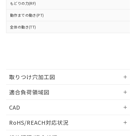
もどりの力(RF)
および当社の共同利用者が、当社の製
下記の非含有証明書をダウンロードするこ
品・サービスに関するお客様との取
とができます。
動作までの動き(PT)
合意する
キャンセル
引・商談に必要な範囲で利用すること
をご了承ください。
全体の動き(TT)
EU RoHS指令（10物質）の非含有証明書
※当社の共同利用者とは、
"個人情報
51物質の非含有証明書（当社基準）
の共同利用に関して"
の「1.共同利
※本証明書は発行日時点で非含有を証明す
用者の範囲」に記載されている法人を
るもので、過去に遡って非含有を証明する
指します。
ものではありません。
また、RoHS指令のフタル酸エステル類４
物質の対応では、対応完了までの期間は出
荷製品に未対応品が混在することから備考
取りつけ穴加工図
欄に対応日を記載しておりました。
既に当社にて対応品への在庫切替を完了
情報更新：2026/05/21
適合負荷領域図
していることから、特段のことがない限
り、2022年1月12日より割愛しておりま
情報更新：2026/05/21
す。
CAD
ログイン/会員登録いただくと、CADデータをダウンロー
RoHS/REACH対応状況
ドすることができます。
情報更新：2026/7/29