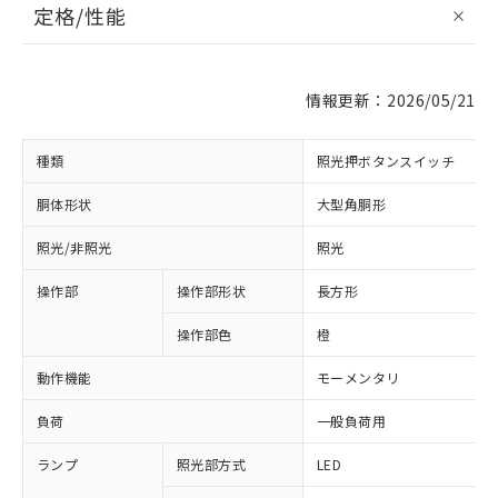
定格/性能
情報更新：2026/05/21
種類
照光押ボタンスイッチ
胴体形状
大型角胴形
照光/非照光
照光
操作部
操作部形状
長方形
操作部色
橙
動作機能
モーメンタリ
負荷
一般負荷用
ランプ
照光部方式
LED