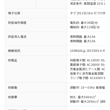
測定条件: 周囲温度 20±2℃
端子仕様
タブ (#110)/はんだづけ共
※1 対応状況
許容操作頻度
電気的: 最大30回/分
対応済み：EU RoHS指令（10物質）の
機械的: 最大120回/分
非含有に対応した製品が提供可能な商品で
す。
許容突入電流
常時閉路: 最大10A
対応予定：EU RoHS指令（10物質）の非含
常時開路: 最大10A
ご利用条件
有に対応した製品に切り替える予定のある
絶縁抵抗
100MΩ以上 (DC500Vメガ)
商品です。
対応予定なし：EU RoHS指令（10物質）の
以下の条件をお読みいただき、同意のうえ
耐電圧
同極端子間: AC1000V 50/60H
非含有に非対応の商品で、対応品を出す予
異極端子間: AC2000V 50/60H
ご利用ください。
定はありません。
充電金属部とアース間: AC2000V
調査・確認中：EU RoHS指令（10物質）の
各端子と非充電金属部間: AC200
本サービスは、当社制御機器事業取扱
※1 中国RoHS○×表
非含有の対応状況を調査中または確認中の
ランプ端子間: AC1000V 50/
商品の当社在庫状況および標準価格
商品です。
(税抜)を提供させていただくもので
「○」：最大均質材料含有率が中国RoHSの
非該当品：ライセンス料など無形物で、有
耐振動
誤動作: 10～55Hz 複振幅 1
す。
基準値以下であることを示します。
害物質有無と関係のない商品です。
当社制御機器事業取扱商品の中には、
「×」：最大均質材料含有率が中国RoHSの
2
耐衝撃
耐久: 最大500m/s
仕入先様の事情により、非含有部品として
本サービスの対象外となる商品もある
2
誤動作: 最大200m/s
(誤動作
基準値を超えていることを示します。
いたものが、含有品と判明した場合などや
当社は、これら貴社製品のうち、外国
ことをご了承ください。
「－」：未確認です。当社販売部門へお問
むを得ず変更することがあります。
為替および外国貿易法に定める商品