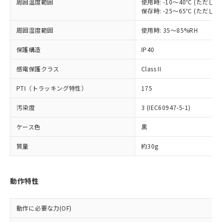
在庫状況および標準価格照会結果は、
周囲温度範囲
使用時: -10～40℃ (ただ
い合わせください。
（以下｢規制貨物等」という）を輸出
記載している更新日時点での社内デー
保存時: -25～65℃ (ただ
*EU RoHS指令（10物質）：
または国外への提供する場合は、日本
記
タに基づき作成されるものであり、閲
説明
鉛(Pb) 1000ppm以下、 水銀(Hg) 1000ppm以下、 カド
*中国RoHS10物質の基準値 (GB/T26572)：
国政府の輸出許可(または役務取引許
周囲湿度範囲
使用時: 35～85%RH
号
覧された時点での実際の在庫および標
ミウム(Cd) 100ppm以下、
Pb(鉛) :1000ppm、 Hg(水銀) : 1000ppm、 Cd(カドミウ
可)を取得するなどの必要な手続きを
六価クロム(Cr(Ⅵ)) 1000ppm以下、ポリ臭化ビフェニル
ム) : 100ppm、
準価格とは異なる場合があることをご
類(PBB) 1000ppm以下、ポリ臭化ジフェニルエーテル類
Cr(Ⅵ)(六価クロム) : 1000ppm、 PBBs(ポリ臭化ビフェ
保護構造
とります。
IP40
了承ください。
(PBDE) 1000ppm以下、フタル酸ビス(2-エチルヘキシ
○
一定数以上の在庫あり
ニル類) : 1000ppm、 PBDEs(ポリ臭化ジフェニルエーテ
当社は規制貨物を破棄する場合は、完
ル) (DEHP)(別名：DOP) 1000ppm以下、フタル酸ブチ
正式な納期状況および標準価格はお客
ル類) : 1000ppm、
感電保護クラス
Class II
ルベンジル（BBP） 1000ppm以下、フタル酸ジブチル
全に破砕するなど、違法に輸出されな
DBP(フタル酸ジブチル) : 1000ppm、 DIBP(フタル酸ジ
様のお取引先、またはお客様担当のオ
（DBP） 1000ppm以下、フタル酸ジイソブチル
イソブチル) : 1000ppm、 BBP(フタル酸ブチルベンジ
△
一定数には満たないが在庫あり
いよう必要な手段を講じます。
ムロン制御機器販売店・当社販売員に
(DIBP) 1000ppm以下
ル) : 1000ppm、
PTI（トラッキング特性）
175
当社は貴社製品を、核兵器、ミサイ
但し、RoHS指令で産業用監視および制御機器に対する
DEHP(フタル酸ビス(2-エチルヘキシル)) : 1000ppm
ご相談ください。
適用除外項目は除く。
ル、化学兵器、生物兵器またはその他
－
在庫なし(最新の在庫状況につ
オムロン制御機器販売店や当社販売拠
フタル酸エステル類の４物質については閾値を超える意
汚染度
3 (IEC60947-5-1)
武器並びにこれらの製造装置等に一切
いては、お客様のお取引先、ま
図的な使用がないことを確認しています。
点は「
販売ネットワーク
」をご確認
※2 環境保護使用期限
使用いたしません。
たはお客様担当のオムロン制御
ください。
ケース色
黒
当社は、貴社製品を第三者に販売する
機器販売店・当社販売員にご確
在庫状況および標準価格結果を当社の
※2 対応予定月
「ｅ」：有害物質（10物質）のすべてが基
場合は、上記1、2および3の内容を当
認ください)
質量
事前の承諾なく第三者に漏洩または開
約30g
準値以下であることを示します。
該第三者に通知します。また当社は、
示しないようお願いします。
部品在庫の切り替え状況などにより、予定
「10」：通常の使用状況下において有害物
販売先および販売に係わる関係者が違
マイパーツ機能（部品リスト作成サー
空
受注生産機種、また在庫状況の
月が前後することがあります。
質が外部に漏えいし、環境に深刻な影響を
法に輸出するおそれがある場合は、取
ビス）をご利用いただくには、I-Web
白
情報を公開していない機種
動作特性
及ぼさない年数を意味します。
り引きをいたしません。
メンバーズにご登録されている必要が
「－」：未確認です。当社販売部門へお問
あります。
い合わせください。
動作に必要な力(OF)
お客様が当ウェブサイト上で当社にご
※3 非含有証明書ダウンロード
登録された部品リストについて、当社