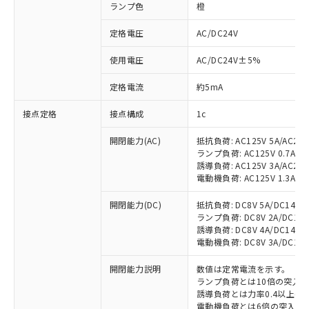
ランプ色
橙
定格電圧
AC/DC24V
使用電圧
AC/DC24V±5%
定格電流
約5mA
接点定格
接点構成
1c
開閉能力(AC)
抵抗負荷: AC125V 5A/AC250
ランプ負荷: AC125V 0.7A/AC2
誘導負荷: AC125V 3A/AC250
電動機負荷: AC125V 1.3A/AC2
開閉能力(DC)
抵抗負荷: DC8V 5A/DC14V 5A
ランプ負荷: DC8V 2A/DC14V 2
誘導負荷: DC8V 4A/DC14V 4A
電動機負荷: DC8V 3A/DC14V 3
開閉能力説明
数値は定常電流を示す。
ランプ負荷とは10倍の突入
誘導負荷とは力率0.4以上(AC
電動機負荷とは6倍の突入電