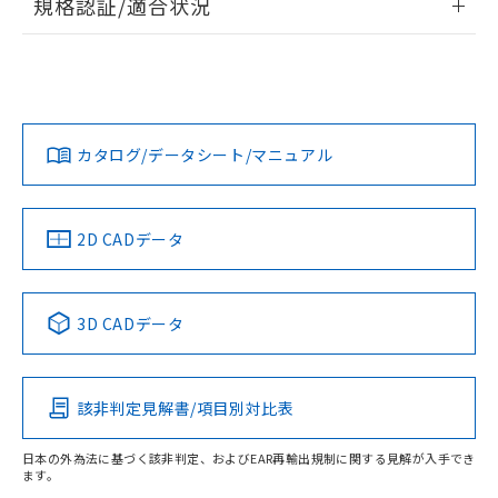
規格認証/適合状況
ログイン/会員登録
EU RoHS
注意事項・凡例
UL認証
CSA認証
CEマーキング
No
No
N/A
対応状況
対応予定月
※1
※2
ダウンロードデータをご利用いただく前に、以下を必ずお読
みください。
カタログ/データシート/マニュアル
対応済み
ソフトウェアの使用条件
LR型式承認
DNV型式承認
BV型式承認
KR型式承
（イギリス
（ノルウェー
（フランス
（韓国
船舶規格）
船舶規格）
船舶規格）
船舶規格
中国 RoHS
注意事項・凡例
2D CADデータ
No
No
No
No
中国 RoHS表
※1 ※2
3D CADデータ
この製品の規格認証/適合状況ページへ
Pb
Hg
Cd
Cr(VI)
その他の認証はこちらのページからご検索ください
該非判定見解書/項目別対比表
X
O
O
O
日本の外為法に基づく該非判定、およびEAR再輸出規制に関する見解が入手でき
ます。
"対応済み"や非含有の記載がされた商品であっても、流通