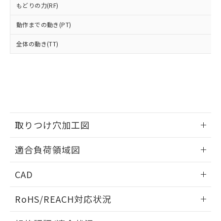
もどりの力(RF)
および当社の共同利用者が、当社の製
下記の非含有証明書をダウンロードするこ
品・サービスに関するお客様との取
とができます。
動作までの動き(PT)
合意する
キャンセル
引・商談に必要な範囲で利用すること
をご了承ください。
全体の動き(TT)
EU RoHS指令（10物質）の非含有証明書
※当社の共同利用者とは、
"個人情報
51物質の非含有証明書（当社基準）
の共同利用に関して"
の「1.共同利
※本証明書は発行日時点で非含有を証明す
用者の範囲」に記載されている法人を
るもので、過去に遡って非含有を証明する
指します。
ものではありません。
また、RoHS指令のフタル酸エステル類４
物質の対応では、対応完了までの期間は出
荷製品に未対応品が混在することから備考
取りつけ穴加工図
欄に対応日を記載しておりました。
既に当社にて対応品への在庫切替を完了
情報更新：2026/05/21
適合負荷領域図
していることから、特段のことがない限
り、2022年1月12日より割愛しておりま
情報更新：2026/05/21
す。
CAD
ログイン/会員登録いただくと、CADデータをダウンロー
RoHS/REACH対応状況
ドすることができます。
情報更新：