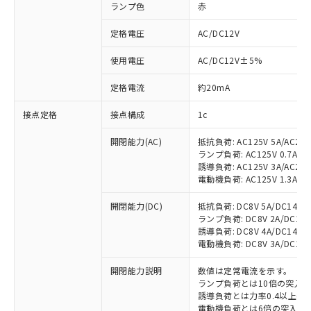
ランプ色
赤
定格電圧
AC/DC12V
使用電圧
AC/DC12V±5%
定格電流
約20mA
接点定格
接点構成
1c
開閉能力(AC)
抵抗負荷: AC125V 5A/AC250
ランプ負荷: AC125V 0.7A/AC2
誘導負荷: AC125V 3A/AC250
電動機負荷: AC125V 1.3A/AC2
開閉能力(DC)
抵抗負荷: DC8V 5A/DC14V 5A
ランプ負荷: DC8V 2A/DC14V 2
誘導負荷: DC8V 4A/DC14V 4A
電動機負荷: DC8V 3A/DC14V 3
開閉能力説明
数値は定常電流を示す。
ランプ負荷とは10倍の突入
誘導負荷とは力率0.4以上(AC
電動機負荷とは6倍の突入電