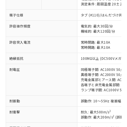
測定条件: 周囲温度 20±2℃
端子仕様
タブ (#110)/はんだづけ共
※1 対応状況
許容操作頻度
電気的: 最大30回/分
対応済み：EU RoHS指令（10物質）の
機械的: 最大120回/分
非含有に対応した製品が提供可能な商品で
す。
許容突入電流
常時閉路: 最大10A
対応予定：EU RoHS指令（10物質）の非含
常時開路: 最大10A
ご利用条件
有に対応した製品に切り替える予定のある
絶縁抵抗
100MΩ以上 (DC500Vメガ)
商品です。
対応予定なし：EU RoHS指令（10物質）の
以下の条件をお読みいただき、同意のうえ
耐電圧
同極端子間: AC1000V 50/60H
非含有に非対応の商品で、対応品を出す予
異極端子間: AC2000V 50/60H
ご利用ください。
定はありません。
充電金属部とアース間: AC2000V
調査・確認中：EU RoHS指令（10物質）の
各端子と非充電金属部間: AC200
本サービスは、当社制御機器事業取扱
※1 中国RoHS○×表
非含有の対応状況を調査中または確認中の
ランプ端子間: AC1000V 50/
商品の当社在庫状況および標準価格
商品です。
(税抜)を提供させていただくもので
「○」：最大均質材料含有率が中国RoHSの
非該当品：ライセンス料など無形物で、有
耐振動
誤動作: 10～55Hz 複振幅 1
す。
基準値以下であることを示します。
害物質有無と関係のない商品です。
当社制御機器事業取扱商品の中には、
「×」：最大均質材料含有率が中国RoHSの
2
耐衝撃
耐久: 最大500m/s
仕入先様の事情により、非含有部品として
本サービスの対象外となる商品もある
2
誤動作: 最大200m/s
(誤動作
基準値を超えていることを示します。
いたものが、含有品と判明した場合などや
当社は、これら貴社製品のうち、外国
ことをご了承ください。
「－」：未確認です。当社販売部門へお問
むを得ず変更することがあります。
為替および外国貿易法に定める商品