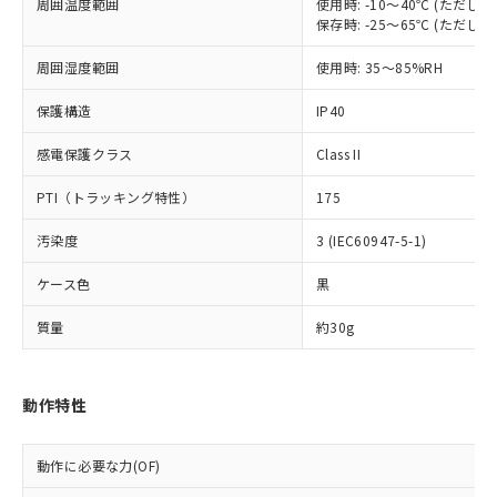
在庫状況および標準価格照会結果は、
周囲温度範囲
使用時: -10～40℃ (ただ
い合わせください。
（以下｢規制貨物等」という）を輸出
記載している更新日時点での社内デー
保存時: -25～65℃ (ただ
*EU RoHS指令（10物質）：
または国外への提供する場合は、日本
記
タに基づき作成されるものであり、閲
説明
鉛(Pb) 1000ppm以下、 水銀(Hg) 1000ppm以下、 カド
*中国RoHS10物質の基準値 (GB/T26572)：
国政府の輸出許可(または役務取引許
周囲湿度範囲
使用時: 35～85%RH
号
覧された時点での実際の在庫および標
ミウム(Cd) 100ppm以下、
Pb(鉛) :1000ppm、 Hg(水銀) : 1000ppm、 Cd(カドミウ
可)を取得するなどの必要な手続きを
六価クロム(Cr(Ⅵ)) 1000ppm以下、ポリ臭化ビフェニル
ム) : 100ppm、
準価格とは異なる場合があることをご
類(PBB) 1000ppm以下、ポリ臭化ジフェニルエーテル類
Cr(Ⅵ)(六価クロム) : 1000ppm、 PBBs(ポリ臭化ビフェ
保護構造
とります。
IP40
了承ください。
(PBDE) 1000ppm以下、フタル酸ビス(2-エチルヘキシ
○
一定数以上の在庫あり
ニル類) : 1000ppm、 PBDEs(ポリ臭化ジフェニルエーテ
当社は規制貨物を破棄する場合は、完
ル) (DEHP)(別名：DOP) 1000ppm以下、フタル酸ブチ
正式な納期状況および標準価格はお客
ル類) : 1000ppm、
感電保護クラス
Class II
ルベンジル（BBP） 1000ppm以下、フタル酸ジブチル
全に破砕するなど、違法に輸出されな
DBP(フタル酸ジブチル) : 1000ppm、 DIBP(フタル酸ジ
様のお取引先、またはお客様担当のオ
（DBP） 1000ppm以下、フタル酸ジイソブチル
イソブチル) : 1000ppm、 BBP(フタル酸ブチルベンジ
△
一定数には満たないが在庫あり
いよう必要な手段を講じます。
ムロン制御機器販売店・当社販売員に
(DIBP) 1000ppm以下
ル) : 1000ppm、
PTI（トラッキング特性）
175
当社は貴社製品を、核兵器、ミサイ
但し、RoHS指令で産業用監視および制御機器に対する
DEHP(フタル酸ビス(2-エチルヘキシル)) : 1000ppm
ご相談ください。
適用除外項目は除く。
ル、化学兵器、生物兵器またはその他
－
在庫なし(最新の在庫状況につ
オムロン制御機器販売店や当社販売拠
フタル酸エステル類の４物質については閾値を超える意
汚染度
3 (IEC60947-5-1)
武器並びにこれらの製造装置等に一切
いては、お客様のお取引先、ま
図的な使用がないことを確認しています。
点は「
販売ネットワーク
」をご確認
※2 環境保護使用期限
使用いたしません。
たはお客様担当のオムロン制御
ください。
ケース色
黒
当社は、貴社製品を第三者に販売する
機器販売店・当社販売員にご確
在庫状況および標準価格結果を当社の
※2 対応予定月
「ｅ」：有害物質（10物質）のすべてが基
場合は、上記1、2および3の内容を当
認ください)
質量
事前の承諾なく第三者に漏洩または開
約30g
準値以下であることを示します。
該第三者に通知します。また当社は、
示しないようお願いします。
部品在庫の切り替え状況などにより、予定
「10」：通常の使用状況下において有害物
販売先および販売に係わる関係者が違
マイパーツ機能（部品リスト作成サー
空
受注生産機種、また在庫状況の
月が前後することがあります。
質が外部に漏えいし、環境に深刻な影響を
法に輸出するおそれがある場合は、取
ビス）をご利用いただくには、I-Web
白
情報を公開していない機種
動作特性
及ぼさない年数を意味します。
り引きをいたしません。
メンバーズにご登録されている必要が
「－」：未確認です。当社販売部門へお問
あります。
い合わせください。
動作に必要な力(OF)
お客様が当ウェブサイト上で当社にご
※3 非含有証明書ダウンロード
登録された部品リストについて、当社