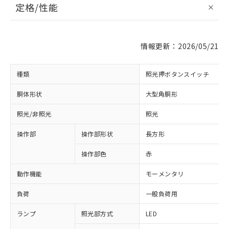
定格/性能
情報更新：2026/05/21
種類
照光押ボタンスイッチ
胴体形状
大型角胴形
照光/非照光
照光
操作部
操作部形状
長方形
操作部色
赤
動作機能
モーメンタリ
負荷
一般負荷用
ランプ
照光部方式
LED