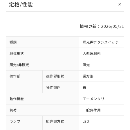
定格/性能
情報更新：2026/05/21
種類
照光押ボタンスイッチ
胴体形状
大型角胴形
照光/非照光
照光
操作部
操作部形状
長方形
操作部色
白
動作機能
モーメンタリ
負荷
一般負荷用
ランプ
照光部方式
LED