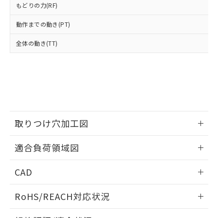
もどりの力(RF)
および当社の共同利用者が、当社の製
下記の非含有証明書をダウンロードするこ
品・サービスに関するお客様との取
とができます。
動作までの動き(PT)
合意する
キャンセル
引・商談に必要な範囲で利用すること
をご了承ください。
全体の動き(TT)
EU RoHS指令（10物質）の非含有証明書
※当社の共同利用者とは、
"個人情報
51物質の非含有証明書（当社基準）
の共同利用に関して"
の「1.共同利
※本証明書は発行日時点で非含有を証明す
用者の範囲」に記載されている法人を
るもので、過去に遡って非含有を証明する
指します。
ものではありません。
また、RoHS指令のフタル酸エステル類４
物質の対応では、対応完了までの期間は出
荷製品に未対応品が混在することから備考
取りつけ穴加工図
欄に対応日を記載しておりました。
既に当社にて対応品への在庫切替を完了
情報更新：2026/05/21
適合負荷領域図
していることから、特段のことがない限
り、2022年1月12日より割愛しておりま
情報更新：2026/05/21
す。
CAD
ログイン/会員登録いただくと、CADデータをダウンロー
RoHS/REACH対応状況
ドすることができます。
情報更新：2026/7/29