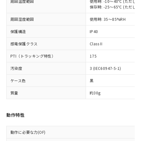
在庫状況および標準価格照会結果は、
周囲温度範囲
使用時: -10～40℃ (ただ
い合わせください。
（以下｢規制貨物等」という）を輸出
記載している更新日時点での社内デー
保存時: -25～65℃ (ただ
*EU RoHS指令（10物質）：
または国外への提供する場合は、日本
記
タに基づき作成されるものであり、閲
説明
鉛(Pb) 1000ppm以下、 水銀(Hg) 1000ppm以下、 カド
*中国RoHS10物質の基準値 (GB/T26572)：
国政府の輸出許可(または役務取引許
周囲湿度範囲
使用時: 35～85%RH
号
覧された時点での実際の在庫および標
ミウム(Cd) 100ppm以下、
Pb(鉛) :1000ppm、 Hg(水銀) : 1000ppm、 Cd(カドミウ
可)を取得するなどの必要な手続きを
六価クロム(Cr(Ⅵ)) 1000ppm以下、ポリ臭化ビフェニル
ム) : 100ppm、
準価格とは異なる場合があることをご
類(PBB) 1000ppm以下、ポリ臭化ジフェニルエーテル類
Cr(Ⅵ)(六価クロム) : 1000ppm、 PBBs(ポリ臭化ビフェ
保護構造
とります。
IP40
了承ください。
(PBDE) 1000ppm以下、フタル酸ビス(2-エチルヘキシ
○
一定数以上の在庫あり
ニル類) : 1000ppm、 PBDEs(ポリ臭化ジフェニルエーテ
当社は規制貨物を破棄する場合は、完
ル) (DEHP)(別名：DOP) 1000ppm以下、フタル酸ブチ
正式な納期状況および標準価格はお客
ル類) : 1000ppm、
感電保護クラス
Class II
ルベンジル（BBP） 1000ppm以下、フタル酸ジブチル
全に破砕するなど、違法に輸出されな
DBP(フタル酸ジブチル) : 1000ppm、 DIBP(フタル酸ジ
様のお取引先、またはお客様担当のオ
（DBP） 1000ppm以下、フタル酸ジイソブチル
イソブチル) : 1000ppm、 BBP(フタル酸ブチルベンジ
△
一定数には満たないが在庫あり
いよう必要な手段を講じます。
ムロン制御機器販売店・当社販売員に
(DIBP) 1000ppm以下
ル) : 1000ppm、
PTI（トラッキング特性）
175
当社は貴社製品を、核兵器、ミサイ
但し、RoHS指令で産業用監視および制御機器に対する
DEHP(フタル酸ビス(2-エチルヘキシル)) : 1000ppm
ご相談ください。
適用除外項目は除く。
ル、化学兵器、生物兵器またはその他
－
在庫なし(最新の在庫状況につ
オムロン制御機器販売店や当社販売拠
フタル酸エステル類の４物質については閾値を超える意
汚染度
3 (IEC60947-5-1)
武器並びにこれらの製造装置等に一切
いては、お客様のお取引先、ま
図的な使用がないことを確認しています。
点は「
販売ネットワーク
」をご確認
※2 環境保護使用期限
使用いたしません。
たはお客様担当のオムロン制御
ください。
ケース色
黒
当社は、貴社製品を第三者に販売する
機器販売店・当社販売員にご確
在庫状況および標準価格結果を当社の
※2 対応予定月
「ｅ」：有害物質（10物質）のすべてが基
場合は、上記1、2および3の内容を当
認ください)
質量
事前の承諾なく第三者に漏洩または開
約30g
準値以下であることを示します。
該第三者に通知します。また当社は、
示しないようお願いします。
部品在庫の切り替え状況などにより、予定
「10」：通常の使用状況下において有害物
販売先および販売に係わる関係者が違
マイパーツ機能（部品リスト作成サー
空
受注生産機種、また在庫状況の
月が前後することがあります。
質が外部に漏えいし、環境に深刻な影響を
法に輸出するおそれがある場合は、取
ビス）をご利用いただくには、I-Web
白
情報を公開していない機種
動作特性
及ぼさない年数を意味します。
り引きをいたしません。
メンバーズにご登録されている必要が
「－」：未確認です。当社販売部門へお問
あります。
い合わせください。
動作に必要な力(OF)
お客様が当ウェブサイト上で当社にご
※3 非含有証明書ダウンロード
登録された部品リストについて、当社