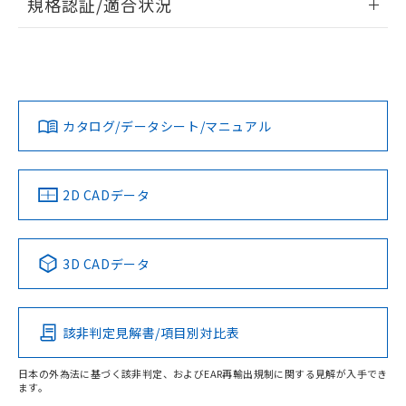
規格認証/適合状況
ログイン/会員登録
EU RoHS
注意事項・凡例
UL認証
CSA認証
CEマーキング
No
No
N/A
対応状況
対応予定月
※1
※2
ダウンロードデータをご利用いただく前に、以下を必ずお読
みください。
カタログ/データシート/マニュアル
対応済み
ソフトウェアの使用条件
LR型式承認
DNV型式承認
BV型式承認
KR型式承
（イギリス
（ノルウェー
（フランス
（韓国
船舶規格）
船舶規格）
船舶規格）
船舶規格
中国 RoHS
注意事項・凡例
2D CADデータ
No
No
No
No
中国 RoHS表
※1 ※2
3D CADデータ
この製品の規格認証/適合状況ページへ
Pb
Hg
Cd
Cr(VI)
その他の認証はこちらのページからご検索ください
該非判定見解書/項目別対比表
X
O
O
O
日本の外為法に基づく該非判定、およびEAR再輸出規制に関する見解が入手でき
ます。
"対応済み"や非含有の記載がされた商品であっても、流通