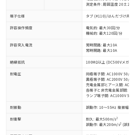
測定条件: 周囲温度 20±2℃
端子仕様
タブ (#110)/はんだづけ共
※1 対応状況
許容操作頻度
電気的: 最大30回/分
対応済み：EU RoHS指令（10物質）の
機械的: 最大120回/分
非含有に対応した製品が提供可能な商品で
す。
許容突入電流
常時閉路: 最大10A
対応予定：EU RoHS指令（10物質）の非含
常時開路: 最大10A
ご利用条件
有に対応した製品に切り替える予定のある
絶縁抵抗
100MΩ以上 (DC500Vメガ)
商品です。
対応予定なし：EU RoHS指令（10物質）の
以下の条件をお読みいただき、同意のうえ
耐電圧
同極端子間: AC1000V 50/60H
非含有に非対応の商品で、対応品を出す予
異極端子間: AC2000V 50/60H
ご利用ください。
定はありません。
充電金属部とアース間: AC2000V
調査・確認中：EU RoHS指令（10物質）の
各端子と非充電金属部間: AC200
本サービスは、当社制御機器事業取扱
※1 中国RoHS○×表
非含有の対応状況を調査中または確認中の
ランプ端子間: AC1000V 50/
商品の当社在庫状況および標準価格
商品です。
(税抜)を提供させていただくもので
「○」：最大均質材料含有率が中国RoHSの
非該当品：ライセンス料など無形物で、有
耐振動
誤動作: 10～55Hz 複振幅 1
す。
基準値以下であることを示します。
害物質有無と関係のない商品です。
当社制御機器事業取扱商品の中には、
「×」：最大均質材料含有率が中国RoHSの
2
耐衝撃
耐久: 最大500m/s
仕入先様の事情により、非含有部品として
本サービスの対象外となる商品もある
2
誤動作: 最大200m/s
(誤動作
基準値を超えていることを示します。
いたものが、含有品と判明した場合などや
当社は、これら貴社製品のうち、外国
ことをご了承ください。
「－」：未確認です。当社販売部門へお問
むを得ず変更することがあります。
為替および外国貿易法に定める商品