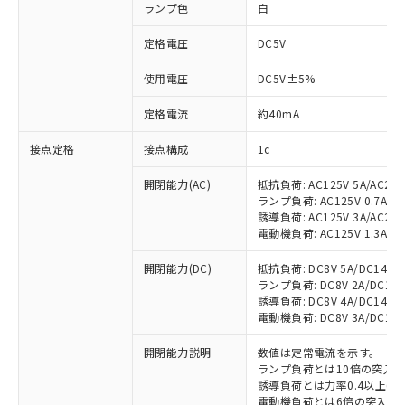
ランプ色
白
定格電圧
DC5V
使用電圧
DC5V±5%
定格電流
約40mA
接点定格
接点構成
1c
開閉能力(AC)
抵抗負荷: AC125V 5A/AC250
ランプ負荷: AC125V 0.7A/AC2
誘導負荷: AC125V 3A/AC250
電動機負荷: AC125V 1.3A/AC2
開閉能力(DC)
抵抗負荷: DC8V 5A/DC14V 5A
ランプ負荷: DC8V 2A/DC14V 2
誘導負荷: DC8V 4A/DC14V 4A
電動機負荷: DC8V 3A/DC14V 3
開閉能力説明
数値は定常電流を示す。
ランプ負荷とは10倍の突入
誘導負荷とは力率0.4以上(AC
電動機負荷とは6倍の突入電