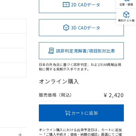
2D CADデータ
在庫・価格
無料テスト機
3D CADデータ
。
商品です。
定はありません。
該非判定見解書/項目別対比表
商品です。
日本の外為法に基づく該非判定、およびEAR再輸出規
を得ず変更すること
制に関する見解が入手できます。
オンライン購入
を提供させていただ
規制貨物等」とい
引許可)を取得する
¥ 2,420
販売価格（税込）
BDE) 1000ppm以下、
をご了承ください。
0ppm以下、フタル酸ジブチ
基づき作成されるも
う必要な手段を講じ
ことをご了承くださ
) : 1000ppm、
カートに追加
 1000ppm、
びにこれらの製造装
ン制御機器販売店・
オンライン購入における出荷予定日は、カートに追加
三者に通知します。
～「ご購入手続き：価格・納期の確認」画面にてご確