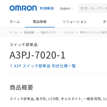
制御機器
Japan
ホーム
商品情報
ソリューション
ダ
ホーム
>
商品情報
>
商品カテゴリ
>
スイッチ
>
押ボタンスイッチ/表
スイッチ部単品
A3PJ-7020-1
A3P スイッチ部単品 形式仕様一覧
商品概要
スイッチ部単品, 長方形, LED用, オルタネイト, 一般負荷用, 1c