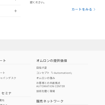
さい。
合は、取り引きをい
認ください。
ないようお願いしま
のオムロン制御
2026/7/29
カートをみる
バーズにご登録され
及ぼさない年数を意
び当社の共同利用者
ることをご了承くだ
範囲」に記載されて
のではありません。
荷製品に未対応品が
ート
オムロンの提供価値
目指す姿
22年1月12日よ
ポート
コンセプト「i-Automation!」
ジャパンデスク
オムロンの強み
お客様との共創拠点
AUTOMATION CENTER
DIBP
BBP
DEHP
環境保護
技術を磨く現場
・セミナ
状況ページへ
使用期限
検索ください
案内
販売ネットワーク