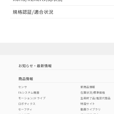
オムロン制御
また当社は、
※2 環境保護使
在庫状況およ
部品在庫の切り替
たしません。
－
在庫なし
規格認証/適合状況
す。
「ｅ」：有害物質
機器販売
マイパーツ機
「10」：通常の
EU RoHS
注意事項・凡例
ている必要が
味します。
UL認証
CSA認証
CEマーキング
空
受注生産
お客様が当ウ
※3 非含有証明
「－」：未確認で
白
が、当社の製
Yes
Yes
N/A
対応状況
対応予定月
※1
※2
さい。
下記の非含有証明
※当社の共同
いる法人を指
EU RoHS指令（
対応済み
51物質の非含有証
LR型式承認
DNV型式承認
BV型式承認
KR
※本証明書は発行
（イギリス
（ノルウェー
（フランス
（
また、RoHS指
お知らせ・最新情報
中国 RoHS
注意事項・凡例
船舶規格）
船舶規格）
船舶規格）
船
混在することから
既に当社にて対応
商品情報
り割愛しておりま
No
No
No
No
中国 RoHS表
※1 ※2
センサ
新商品情報
FAシステム機器
在庫状況/標準価格
Pb
Hg
Cd
Cr(V
モーション/ドライブ
生産終了品/推奨代替品
ロボティクス
特設サイト
セーフティ
動画ライブラリ