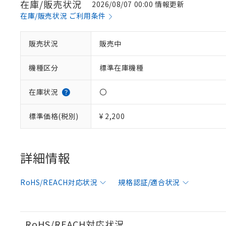
在庫/販売状況
2026/08/07 00:00 情報更新
在庫/販売状況 ご利用条件
※1 対応状況
販売状況
販売中
対応済み：EU
機種区分
標準在庫機種
対応予定：EU R
対応予定なし：EU
調査・確認中：EU
ご利用条件
在庫状況
〇
非該当品：ライセ
※1 中国RoHS
仕入先様の事情に
標準価格(税別)
¥ 2,200
があります。
以下の条件をお読
「○」：最大均質
「×」：最大均質
本サービスは
当社は、これ
*EU RoHS指令（10物
「－」：未確認で
鉛(Pb) 1000ppm以下、
くものです。
う）を輸出ま
詳細情報
記
説明
六価クロム(Cr(Ⅵ)) 1
当社制御機器
などの必要な
フタル酸ビス(2-エチルヘ
号
*中国RoHS10物質の基準値 
ル（DBP） 1000ppm
在庫状況およ
当社は規制貨
Pb(鉛) :1000ppm、 Hg
但し、RoHS指令で産
RoHS/REACH対応状況
規格認証/適合状況
のであり、閲
ます。
Cr(Ⅵ)(六価クロム) : 
フタル酸エステル類の４
○
一定数以
DBP(フタル酸ジブチル) :
い。
当社は貴社製
DEHP(フタル酸ビス(2-エ
正式な納期状
置等に一切使
当社販売員に
※2 対応予定月
△
一定数に
当社は、貴社
RoHS/REACH対応状況