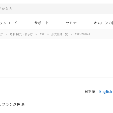
ウンロード
サポート
セミナ
オムロンの
示灯
>
角胴:照光・表示灯
>
A3P
>
形式仕様一覧
>
A3PJ-7020-1
日本語
English
, フランジ色 黒