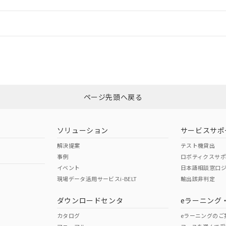
機器販売店や当社販売拠点は「
販売ネットワーク
」をご確認くだ
販売先および販売に係わる関係者が違法に輸出するおそれがある場
用期限
び標準価格結果を当社の事前の承諾なく第三者に漏洩または開示し
え状況などにより、予定月が前後することがあります。
(最新の在庫状況については、お客様のお取引先、またはお客様担当
情報更新：
（10物質）のすべてが基準値以下であることを示します。
店・当社販売員にご確認ください)
能（部品リスト作成サービス）をご利用いただくには、I-Webメン
使用状況下において有害物質が外部に漏えいし、環境に深刻な影響を
あります。
CCC認証
電波法
機種、また在庫状況の情報を公開していない機種
ェブサイト上で当社にご登録された部品リストについて、当社およ
書ダウンロード
す。当社販売部門へお問い合わせください。
品・サービスに関するお客様との取引・商談に必要な範囲で利用す
合意する
キャンセル
Yes
N/A
非含有証明書
※3
書をダウンロードすることができます。
利用者とは、
"個人情報の共同利用に関して"
の「1.共同利用者の
します。
ページ先頭へ戻る
10物質）の非含有証明書
ダウンロードはこちら
明書（当社基準）
型式承認
NK型式承認
ABS型式承認
日時点で非含有を証明するもので、過去に遡って非含有を証明するも
韓国
（日本
（アメリカ
令のフタル酸エステル類４物質の対応では、対応完了までの期間は出
ソリューション
サービスサポ
舶規格）
船舶規格）
船舶規格）
備考欄に対応日を記載しておりました。
解決提案
テスト機貸出
品への在庫切替を完了していることから、特段のことがない限り、20
事例
ロボティクスサ
す。
No
No
イベント
日本語相談窓口
現場データ活用サービスi-BELT
輸出該非判定
I)
PBBs
PBDEs
DBP
ダウンロードセンタ
eラーニング
この製品の規格認証/適合
その他の認証はこちらのページからご
カタログ
eラーニングのご