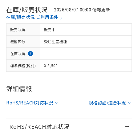
在庫/販売状況
2026/08/07 00:00 情報更新
在庫/販売状況 ご利用条件
販売状況
販売中
機種区分
受注生産機種
在庫状況
標準価格(税別)
¥ 3,500
詳細情報
※1 対応状況
対応済み：EU RoHS指令（10物質）の
RoHS/REACH対応状況
規格認証/適合状況
非含有に対応した製品が提供可能な商品で
す。
対応予定：EU RoHS指令（10物質）の非含
RoHS/REACH対応状況
ご利用条件
有に対応した製品に切り替える予定のある
商品です。
情報更新：2026/7/29