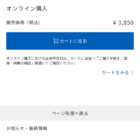
"対応済み"や非含有の記載がされた商品であっても、流通
武器並びにこれらの製造装置等に一切
いては、お客様のお取引先、ま
図的な使用がないことを確認しています。
点は「
販売ネットワーク
」をご確認
在庫等で未対応品が混在する可能性があります。
オンライン購入
※2 環境保護使用期限
使用いたしません。
たはお客様担当のオムロン制御
ください。
非含有品が必要な際は、弊社営業部門もしくは販売店へお
当社は、貴社製品を第三者に販売する
機器販売店・当社販売員にご確
在庫状況および標準価格結果を当社の
問い合わせください。
※2 対応予定月
「ｅ」：有害物質（10物質）のすべてが基
¥ 3,850
場合は、上記1、2および3の内容を当
販売価格（税込）
認ください)
事前の承諾なく第三者に漏洩または開
準値以下であることを示します。
該第三者に通知します。また当社は、
示しないようお願いします。
部品在庫の切り替え状況などにより、予定
「10」：通常の使用状況下において有害物
販売先および販売に係わる関係者が違
この製品のRoHS/REACH対応状況ページへ
マイパーツ機能（部品リスト作成サー
空
受注生産機種、また在庫状況の
月が前後することがあります。
質が外部に漏えいし、環境に深刻な影響を
法に輸出するおそれがある場合は、取
カートに追加
ビス）をご利用いただくには、I-Web
白
情報を公開していない機種
及ぼさない年数を意味します。
り引きをいたしません。
メンバーズにご登録されている必要が
「－」：未確認です。当社販売部門へお問
あります。
オンライン購入における出荷予定日は、カートに追加～「ご購入手続き：価
い合わせください。
お客様が当ウェブサイト上で当社にご
格・納期の確認」画面にてご確認ください。
※3 非含有証明書ダウンロード
登録された部品リストについて、当社
カートをみる
および当社の共同利用者が、当社の製
下記の非含有証明書をダウンロードするこ
品・サービスに関するお客様との取
とができます。
合意する
キャンセル
引・商談に必要な範囲で利用すること
をご了承ください。
EU RoHS指令（10物質）の非含有証明書
※当社の共同利用者とは、
"個人情報
51物質の非含有証明書（当社基準）
の共同利用に関して"
の「1.共同利
※本証明書は発行日時点で非含有を証明す
ページ先頭へ戻る
用者の範囲」に記載されている法人を
るもので、過去に遡って非含有を証明する
指します。
ものではありません。
お知らせ・最新情報
また、RoHS指令のフタル酸エステル類４
物質の対応では、対応完了までの期間は出