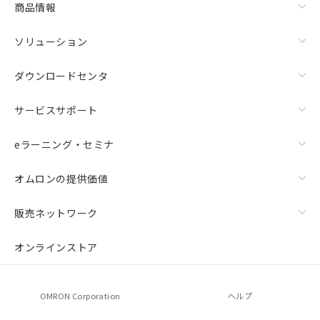
商品情報
荷製品に未対応品が混在することから備考
欄に対応日を記載しておりました。
ソリューション
既に当社にて対応品への在庫切替を完了
していることから、特段のことがない限
り、2022年1月12日より割愛しておりま
ダウンロードセンタ
す。
サービスサポート
eラーニング・セミナ
オムロンの提供価値
販売ネットワーク
オンラインストア
OMRON Corporation
ヘルプ