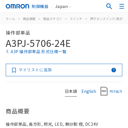
制御機器
Japan
ホーム
>
商品情報
>
商品カテゴリ
>
スイッチ
>
押ボタンスイッチ/表示灯
操作部単品
A3PJ-5706-24E
A3P 操作部単品 形式仕様一覧
マイリストに追加
日本語
English
PDF出力
商品概要
操作部単品, 長方形, 照光, LED, 無分割 橙, DC24V