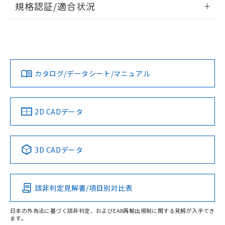
規格認証/適合状況
対応予定なし：EU RoHS指令（10物質）の
以下の条件をお読みいただき、同意のうえ
非含有に非対応の商品で、対応品を出す予
EU RoHS
注意事項・凡例
ご利用ください。
定はありません。
UL認証
CSA認証
CEマーキング
調査・確認中：EU RoHS指令（10物質）の
本サービスは、当社制御機器事業取扱
※1 中国RoHS○×表
非含有の対応状況を調査中または確認中の
No
No
N/A
商品の当社在庫状況および標準価格
対応状況
対応予定月
※1
※2
商品です。
(税抜)を提供させていただくもので
「○」：最大均質材料含有率が中国RoHSの
非該当品：ライセンス料など無形物で、有
す。
カタログ/データシート/マニュアル
対応済み
基準値以下であることを示します。
害物質有無と関係のない商品です。
当社制御機器事業取扱商品の中には、
「×」：最大均質材料含有率が中国RoHSの
仕入先様の事情により、非含有部品として
LR型式承認
DNV型式承認
BV型式承認
KR型式承
本サービスの対象外となる商品もある
基準値を超えていることを示します。
（イギリス
（ノルウェー
（フランス
（韓国
いたものが、含有品と判明した場合などや
当社は、これら貴社製品のうち、外国
ことをご了承ください。
船舶規格）
船舶規格）
船舶規格）
船舶規格
「－」：未確認です。当社販売部門へお問
中国 RoHS
注意事項・凡例
むを得ず変更することがあります。
2D CADデータ
為替および外国貿易法に定める商品
在庫状況および標準価格照会結果は、
い合わせください。
（以下｢規制貨物等」という）を輸出
記載している更新日時点での社内デー
No
No
No
No
*EU RoHS指令（10物質）：
または国外への提供する場合は、日本
記
タに基づき作成されるものであり、閲
説明
鉛(Pb) 1000ppm以下、 水銀(Hg) 1000ppm以下、 カド
*中国RoHS10物質の基準値 (GB/T26572)：
中国 RoHS表
※1 ※2
国政府の輸出許可(または役務取引許
号
覧された時点での実際の在庫および標
ミウム(Cd) 100ppm以下、
Pb(鉛) :1000ppm、 Hg(水銀) : 1000ppm、 Cd(カドミウ
3D CADデータ
可)を取得するなどの必要な手続きを
六価クロム(Cr(Ⅵ)) 1000ppm以下、ポリ臭化ビフェニル
ム) : 100ppm、
準価格とは異なる場合があることをご
この製品の規格認証/適合状況ページへ
Pb
Hg
Cd
Cr(VI)
類(PBB) 1000ppm以下、ポリ臭化ジフェニルエーテル類
Cr(Ⅵ)(六価クロム) : 1000ppm、 PBBs(ポリ臭化ビフェ
とります。
了承ください。
(PBDE) 1000ppm以下、フタル酸ビス(2-エチルヘキシ
○
一定数以上の在庫あり
ニル類) : 1000ppm、 PBDEs(ポリ臭化ジフェニルエーテ
その他の認証はこちらのページからご検索ください
当社は規制貨物を破棄する場合は、完
ル) (DEHP)(別名：DOP) 1000ppm以下、フタル酸ブチ
正式な納期状況および標準価格はお客
ル類) : 1000ppm、
ルベンジル（BBP） 1000ppm以下、フタル酸ジブチル
全に破砕するなど、違法に輸出されな
DBP(フタル酸ジブチル) : 1000ppm、 DIBP(フタル酸ジ
該非判定見解書/項目別対比表
様のお取引先、またはお客様担当のオ
X
O
O
O
（DBP） 1000ppm以下、フタル酸ジイソブチル
イソブチル) : 1000ppm、 BBP(フタル酸ブチルベンジ
△
一定数には満たないが在庫あり
いよう必要な手段を講じます。
ムロン制御機器販売店・当社販売員に
(DIBP) 1000ppm以下
ル) : 1000ppm、
当社は貴社製品を、核兵器、ミサイ
但し、RoHS指令で産業用監視および制御機器に対する
DEHP(フタル酸ビス(2-エチルヘキシル)) : 1000ppm
ご相談ください。
日本の外為法に基づく該非判定、およびEAR再輸出規制に関する見解が入手でき
適用除外項目は除く。
ル、化学兵器、生物兵器またはその他
ます。
－
在庫なし(最新の在庫状況につ
オムロン制御機器販売店や当社販売拠
フタル酸エステル類の４物質については閾値を超える意