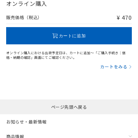
在庫等で未対応品が混在する可能性があります。
オンライン購入
および当社の共同利用者が、当社の製
下記の非含有証明書をダウンロードするこ
非含有品が必要な際は、弊社営業部門もしくは販売店へお
品・サービスに関するお客様との取
とができます。
問い合わせください。
合意する
キャンセル
¥ 470
引・商談に必要な範囲で利用すること
販売価格（税込）
をご了承ください。
EU RoHS指令（10物質）の非含有証明書
※当社の共同利用者とは、
"個人情報
この製品のRoHS/REACH対応状況ページへ
51物質の非含有証明書（当社基準）
の共同利用に関して"
の「1.共同利
カートに追加
※本証明書は発行日時点で非含有を証明す
用者の範囲」に記載されている法人を
るもので、過去に遡って非含有を証明する
指します。
ものではありません。
オンライン購入における出荷予定日は、カートに追加～「ご購入手続き：価
格・納期の確認」画面にてご確認ください。
また、RoHS指令のフタル酸エステル類４
物質の対応では、対応完了までの期間は出
カートをみる
荷製品に未対応品が混在することから備考
欄に対応日を記載しておりました。
既に当社にて対応品への在庫切替を完了
していることから、特段のことがない限
り、2022年1月12日より割愛しておりま
す。
ページ先頭へ戻る
お知らせ・最新情報
商品情報