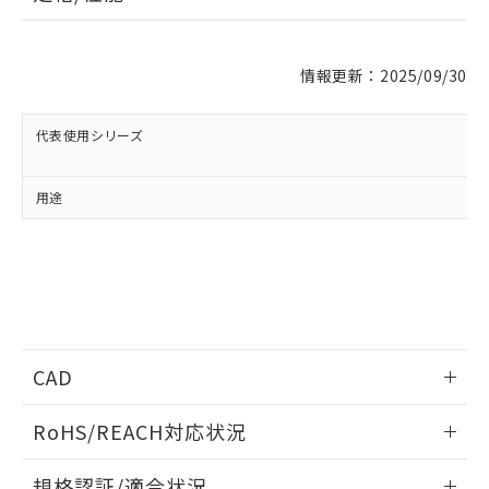
※1 対応状況
情報更新：2025/09/30
対応済み：EU RoHS指令（10物質）の
非含有に対応した製品が提供可能な商品で
代表使用シリーズ
す。
対応予定：EU RoHS指令（10物質）の非含
ご利用条件
用途
有に対応した製品に切り替える予定のある
商品です。
対応予定なし：EU RoHS指令（10物質）の
以下の条件をお読みいただき、同意のうえ
非含有に非対応の商品で、対応品を出す予
ご利用ください。
定はありません。
調査・確認中：EU RoHS指令（10物質）の
本サービスは、当社制御機器事業取扱
※1 中国RoHS○×表
非含有の対応状況を調査中または確認中の
商品の当社在庫状況および標準価格
商品です。
(税抜)を提供させていただくもので
CAD
「○」：最大均質材料含有率が中国RoHSの
非該当品：ライセンス料など無形物で、有
す。
基準値以下であることを示します。
害物質有無と関係のない商品です。
ログイン/会員登録いただくと、CADデータをダウンロー
当社制御機器事業取扱商品の中には、
「×」：最大均質材料含有率が中国RoHSの
RoHS/REACH対応状況
仕入先様の事情により、非含有部品として
ドすることができます。
本サービスの対象外となる商品もある
基準値を超えていることを示します。
いたものが、含有品と判明した場合などや
当社は、これら貴社製品のうち、外国
ことをご了承ください。
情報更新：2026/7/29
「－」：未確認です。当社販売部門へお問
むを得ず変更することがあります。
為替および外国貿易法に定める商品
規格認証/適合状況
在庫状況および標準価格照会結果は、