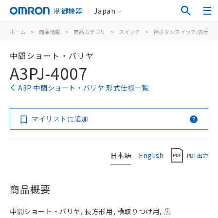
制御機器
Japan
ホーム
>
商品情報
>
商品カテゴリ
>
スイッチ
>
押ボタンスイッチ/表示灯
中間ショート・バリヤ
A3PJ-4007
A3P 中間ショート・バリヤ 形式仕様一覧
マイリストに追加
日本語
English
PDF出力
商品概要
中間ショート・バリヤ, 長方形用, 横取りつけ用, 黒