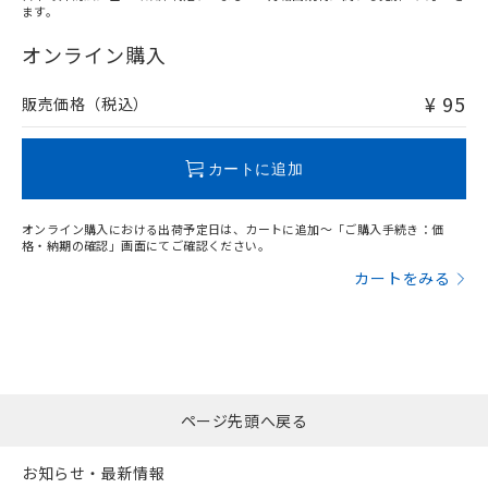
※3 非含有証明書ダウンロード
登録された部品リストについて、当社
ます。
"対応済み"や非含有の記載がされた商品であっても、流通
および当社の共同利用者が、当社の製
下記の非含有証明書をダウンロードするこ
在庫等で未対応品が混在する可能性があります。
オンライン購入
品・サービスに関するお客様との取
とができます。
非含有品が必要な際は、弊社営業部門もしくは販売店へお
合意する
キャンセル
引・商談に必要な範囲で利用すること
問い合わせください。
¥ 95
をご了承ください。
販売価格（税込）
EU RoHS指令（10物質）の非含有証明書
※当社の共同利用者とは、
"個人情報
51物質の非含有証明書（当社基準）
の共同利用に関して"
の「1.共同利
この製品のRoHS/REACH対応状況ページへ
※本証明書は発行日時点で非含有を証明す
カートに追加
用者の範囲」に記載されている法人を
るもので、過去に遡って非含有を証明する
指します。
ものではありません。
オンライン購入における出荷予定日は、カートに追加～「ご購入手続き：価
また、RoHS指令のフタル酸エステル類４
格・納期の確認」画面にてご確認ください。
物質の対応では、対応完了までの期間は出
荷製品に未対応品が混在することから備考
カートをみる
欄に対応日を記載しておりました。
既に当社にて対応品への在庫切替を完了
していることから、特段のことがない限
り、2022年1月12日より割愛しておりま
す。
ページ先頭へ戻る
お知らせ・最新情報