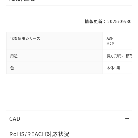
情報更新：2025/09/30
※1 対応状況
対応済み：EU RoHS指令（10物質）の
代表使用シリーズ
A3P
非含有に対応した製品が提供可能な商品で
M2P
す。
用途
長方形用、横取り
対応予定：EU RoHS指令（10物質）の非含
ご利用条件
有に対応した製品に切り替える予定のある
色
本体: 黒
商品です。
対応予定なし：EU RoHS指令（10物質）の
以下の条件をお読みいただき、同意のうえ
非含有に非対応の商品で、対応品を出す予
ご利用ください。
定はありません。
調査・確認中：EU RoHS指令（10物質）の
本サービスは、当社制御機器事業取扱
※1 中国RoHS○×表
非含有の対応状況を調査中または確認中の
商品の当社在庫状況および標準価格
商品です。
(税抜)を提供させていただくもので
「○」：最大均質材料含有率が中国RoHSの
非該当品：ライセンス料など無形物で、有
CAD
す。
基準値以下であることを示します。
害物質有無と関係のない商品です。
当社制御機器事業取扱商品の中には、
「×」：最大均質材料含有率が中国RoHSの
仕入先様の事情により、非含有部品として
ログイン/会員登録いただくと、CADデータをダウンロー
本サービスの対象外となる商品もある
RoHS/REACH対応状況
基準値を超えていることを示します。
いたものが、含有品と判明した場合などや
当社は、これら貴社製品のうち、外国
ドすることができます。
ことをご了承ください。