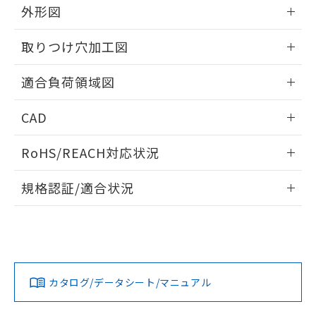
※当社の共同利用者とは、
"個人情報
外形図
51物質の非含有証明書（当社基準）
の共同利用に関して"
の「1.共同利
※本証明書は発行日時点で非含有を証明す
用者の範囲」に記載されている法人を
情報更新：2026/05/21
るもので、過去に遡って非含有を証明する
取りつけ穴加工図
指します。
ものではありません。
情報更新：2026/05/21
また、RoHS指令のフタル酸エステル類４
適合負荷領域図
物質の対応では、対応完了までの期間は出
荷製品に未対応品が混在することから備考
情報更新：2026/05/21
CAD
欄に対応日を記載しておりました。
既に当社にて対応品への在庫切替を完了
ログイン/会員登録いただくと、CADデータをダウンロー
していることから、特段のことがない限
RoHS/REACH対応状況
ドすることができます。
り、2022年1月12日より割愛しておりま
す。
情報更新：2026/7/29
規格認証/適合状況
ログイン/会員登録
EU RoHS
注意事項・凡例
UL認証
CSA認証
CEマーキング
No
No
N/A
対応状況
対応予定月
※1
※2
ダウンロードデータをご利用いただく前に、以下を必ずお読
みください。
カタログ/データシート/マニュアル
対応済み
ソフトウェアの使用条件
LR型式承認
DNV型式承認
BV型式承認
KR型式承