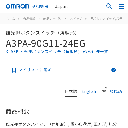
制御機器
Japan
ホーム
>
商品情報
>
商品カテゴリ
>
スイッチ
>
押ボタンスイッチ/表示灯
照光押ボタンスイッチ（角胴形）
A3PA-90G11-24EG
A3P 照光押ボタンスイッチ（角胴形） 形式仕様一覧
マイリストに追加
日本語
English
PDF出力
商品概要
照光押ボタンスイッチ（角胴形）, 微小負荷用, 正方形, 無分