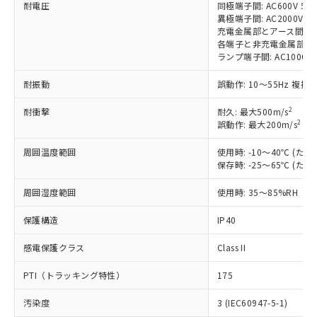
耐電圧
同極端子間: AC600V 50/6
対応済み：EU RoHS指令（10物質）の
異極端子間: AC2000V 50/
非含有に対応した製品が提供可能な商品で
充電金属部とアース間: AC20
す。
各端子と非充電金属部間: AC2
対応予定：EU RoHS指令（10物質）の非含
ランプ端子間: AC1000V 
ご利用条件
有に対応した製品に切り替える予定のある
商品です。
耐振動
誤動作: 10～55Hz 複振幅
対応予定なし：EU RoHS指令（10物質）の
以下の条件をお読みいただき、同意のうえ
非含有に非対応の商品で、対応品を出す予
2
耐衝撃
耐久: 最大500m/s
ご利用ください。
2
誤動作: 最大200m/s
(誤
定はありません。
調査・確認中：EU RoHS指令（10物質）の
本サービスは、当社制御機器事業取扱
周囲温度範囲
使用時: -10～40℃ (
※1 中国RoHS○×表
非含有の対応状況を調査中または確認中の
商品の当社在庫状況および標準価格
保存時: -25～65℃ (
商品です。
(税抜)を提供させていただくもので
「○」：最大均質材料含有率が中国RoHSの
非該当品：ライセンス料など無形物で、有
す。
周囲湿度範囲
使用時: 35～85%RH
基準値以下であることを示します。
害物質有無と関係のない商品です。
当社制御機器事業取扱商品の中には、
「×」：最大均質材料含有率が中国RoHSの
仕入先様の事情により、非含有部品として
保護構造
IP40
本サービスの対象外となる商品もある
基準値を超えていることを示します。
いたものが、含有品と判明した場合などや
当社は、これら貴社製品のうち、外国
ことをご了承ください。
「－」：未確認です。当社販売部門へお問
むを得ず変更することがあります。
為替および外国貿易法に定める商品
感電保護クラス
Class II
在庫状況および標準価格照会結果は、
い合わせください。
（以下｢規制貨物等」という）を輸出
記載している更新日時点での社内デー
PTI（トラッキング特性）
175
*EU RoHS指令（10物質）：
または国外への提供する場合は、日本
記
タに基づき作成されるものであり、閲
説明
鉛(Pb) 1000ppm以下、 水銀(Hg) 1000ppm以下、 カド
*中国RoHS10物質の基準値 (GB/T26572)：
国政府の輸出許可(または役務取引許
号
覧された時点での実際の在庫および標
ミウム(Cd) 100ppm以下、
Pb(鉛) :1000ppm、 Hg(水銀) : 1000ppm、 Cd(カドミウ
汚染度
3 (IEC60947-5-1)
可)を取得するなどの必要な手続きを
六価クロム(Cr(Ⅵ)) 1000ppm以下、ポリ臭化ビフェニル
ム) : 100ppm、
準価格とは異なる場合があることをご