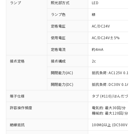
ランプ
照光部方式
LED
ランプ色
緑
定格電圧
AC/DC24V
使用電圧
AC/DC24V±5%
定格電流
約4mA
接点定格
接点構成
2c
開閉能力(AC)
抵抗負荷: AC125V 0.1A
開閉能力(DC)
抵抗負荷: DC30V 0.1A
端子仕様
タブ (#110)/はんだづ
許容操作頻度
電気的: 最大30回/分
機械的: 最大120回/分
※1 対応状況
絶縁抵抗
100MΩ以上 (DC500Vメガ