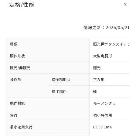
定格/性能
情報更新：2026/05/21
種類
照光押ボタンスイッチ
胴体形状
大型角胴形
照光/非照光
照光
操作部
操作部形状
正方形
操作部色
緑
動作機能
モーメンタリ
負荷
微小負荷用
最小適用負荷
DC5V 1mA