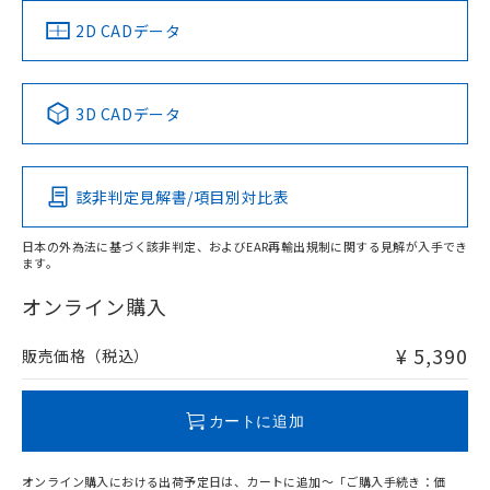
（イギリス
（ノルウェー
（フランス
（韓国
船舶規格）
船舶規格）
船舶規格）
船舶規格
中国 RoHS
注意事項・凡例
2D CADデータ
No
No
No
No
中国 RoHS表
※1 ※2
3D CADデータ
この製品の規格認証/適合状況ページへ
Pb
Hg
Cd
Cr(VI)
その他の認証はこちらのページからご検索ください
該非判定見解書/項目別対比表
X
O
O
O
日本の外為法に基づく該非判定、およびEAR再輸出規制に関する見解が入手でき
ます。
"対応済み"や非含有の記載がされた商品であっても、流通
在庫等で未対応品が混在する可能性があります。
オンライン購入
非含有品が必要な際は、弊社営業部門もしくは販売店へお
問い合わせください。
¥ 5,390
販売価格（税込）
この製品のRoHS/REACH対応状況ページへ
カートに追加
オンライン購入における出荷予定日は、カートに追加～「ご購入手続き：価