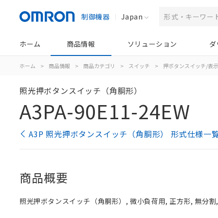
制御機器
Japan
ホーム
商品情報
ソリューション
ダ
ホーム
>
商品情報
>
商品カテゴリ
>
スイッチ
>
押ボタンスイッチ/表
照光押ボタンスイッチ（角胴形）
A3PA-90E11-24EW
A3P 照光押ボタンスイッチ（角胴形） 形式仕様一
商品概要
照光押ボタンスイッチ（角胴形）, 微小負荷用, 正方形, 無分割, 白, 