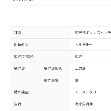
種類
照光押ボタンスイッ
胴体形状
大型角胴形
照光/非照光
照光
操作部
操作部形状
正方形
操作部色
白
動作機能
モーメンタリ
負荷
微小負荷用