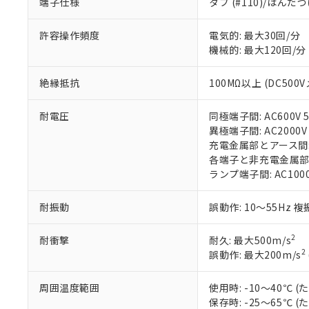
端子仕様
タブ (#110)/はん
※1 中国RoHS
仕入先様の事情に
があります。
以下の条件をお読
許容操作頻度
電気的: 最大30回/分
「○」：最大均質
機械的: 最大120回/分
「×」：最大均質
本サービスは
当社は、これ
*EU RoHS指令（10物
「－」：未確認で
鉛(Pb) 1000ppm以下、
くものです。
う）を輸出ま
記
説明
六価クロム(Cr(Ⅵ)) 1
絶縁抵抗
100MΩ以上 (DC500
当社制御機器
などの必要な
フタル酸ビス(2-エチルヘ
号
*中国RoHS10物質の基準値 
ル（DBP） 1000ppm
在庫状況およ
当社は規制貨
Pb(鉛) :1000ppm、 Hg
但し、RoHS指令で産
のであり、閲
耐電圧
同極端子間: AC600V 5
ます。
Cr(Ⅵ)(六価クロム) : 
フタル酸エステル類の４
○
一定数以
DBP(フタル酸ジブチル) :
い。
異極端子間: AC2000V 
当社は貴社製
DEHP(フタル酸ビス(2-エ
正式な納期状
充電金属部とアース間: AC
置等に一切使
当社販売員に
※2 対応予定月
各端子と非充電金属部間: A
△
一定数に
当社は、貴社
オムロン制御
ランプ端子間: AC1000
また当社は、
※2 環境保護使
在庫状況およ
部品在庫の切り替
たしません。
－
在庫なし
す。
「ｅ」：有害物質
耐振動
誤動作: 10～55Hz 複
機器販売
マイパーツ機
「10」：通常の
ている必要が
味します。
2
耐衝撃
耐久: 最大500m/s
空
受注生産
お客様が当ウ
※3 非含有証明
「－」：未確認で
2
誤動作: 最大200m/s
白
が、当社の製
さい。
下記の非含有証明
周囲温度範囲
使用時: -10～40℃
※当社の共同
保存時: -25～65℃
いる法人を指
EU RoHS指令（