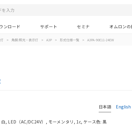
ウンロード
サポート
セミナ
オムロンの
示灯
>
角胴:照光・表示灯
>
A3P
>
形式仕様一覧
>
A3PA-90E11-24EW
覧
日本語
English
LED（AC/DC24V）, モーメンタリ, 1c, ケース色: 黒