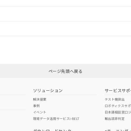
ードすることができます。
情報更新：
ログイン/会員登録
CCC認証
電波法
みください。
Yes
N/A
非含有証明書
※3
ページ先頭へ戻る
ダウンロードはこちら
型式承認
NK型式承認
ABS型式承認
韓国
（日本
（アメリカ
ソリューション
サービスサポ
舶規格）
船舶規格）
船舶規格）
解決提案
テスト機貸出
事例
ロボティクスサ
No
No
イベント
日本語相談窓口
現場データ活用サービスi-BELT
輸出該非判定
I)
PBBs
PBDEs
DBP