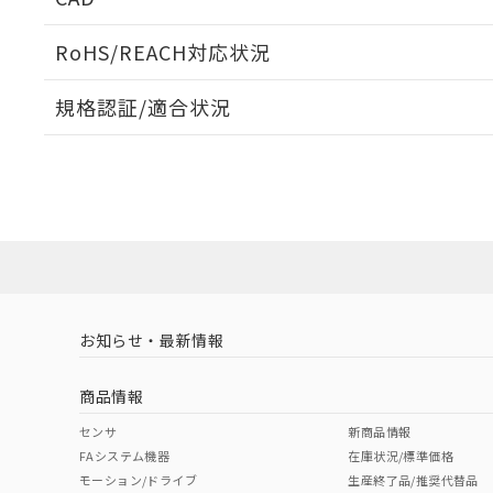
ログイン/会員登録いただくと、CADデータをダウンロ
RoHS/REACH対応状況
規格認証/適合状況
EU RoHS
注意事項・凡例
UL認証
CSA認証
CEマーキング
ダウンロードデータをご利用いただく前に、以下を必ずお読
No
No
N/A
対応状況
対応予定月
※1
※2
ソフトウェアの使用条件
対応済み
LR型式承認
DNV型式承認
BV型式承認
KR
（イギリス
（ノルウェー
（フランス
（
お知らせ・最新情報
中国 RoHS
注意事項・凡例
船舶規格）
船舶規格）
船舶規格）
船
商品情報
No
No
No
No
中国 RoHS表
※1 ※2
センサ
新商品情報
FAシステム機器
在庫状況/標準価格
Pb
Hg
Cd
Cr(V
モーション/ドライブ
生産終了品/推奨代替品