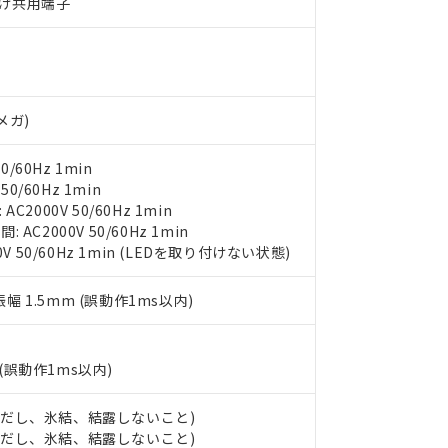
だづけ共用端子
○×表
より、非含有部品としていたものが、含有品と判明した場合などやむ
みいただき、同意のうえご利用ください。
材料含有率が中国RoHSの基準値以下であることを示します。
材料含有率が中国RoHSの基準値を超えていることを示します。
、当社制御機器事業取扱商品の当社在庫状況および標準価格(税抜)
ら貴社製品のうち、外国為替および外国貿易法に定める商品（以下｢
質）：
す。当社販売部門へお問い合わせください。
 水銀(Hg) 1000ppm以下、 カドミウム(Cd) 100ppm以下、
たは国外への提供する場合は、日本国政府の輸出許可(または役務取
000ppm以下、ポリ臭化ビフェニル類(PBB) 1000ppm以下、ポリ臭化ジフェニルエーテル類(P
Vメガ)
事業取扱商品の中には、本サービスの対象外となる商品もあること
手続きをとります。
キシル) (DEHP)(別名：DOP) 1000ppm以下、フタル酸ブチルベンジル（BBP） 100
(GB/T26572)：
以下、フタル酸ジイソブチル (DIBP) 1000ppm以下
び標準価格照会結果は、記載している更新日時点での社内データに
物を破棄する場合は、完全に破砕するなど、違法に輸出されないよ
(水銀) : 1000ppm、 Cd(カドミウム) : 100ppm、
業用監視および制御機器に対する適用除外項目は除く。
覧された時点での実際の在庫および標準価格とは異なる場合がある
0/60Hz 1min
1000ppm、 PBBs(ポリ臭化ビフェニル類) : 1000ppm、 PBDEs(ポリ臭化ジフェニルエーテル類
物質については閾値を超える意図的な使用がないことを確認しています。
上の在庫あり
 1000ppm、 DIBP(フタル酸ジイソブチル) : 1000ppm、 BBP(フタル酸ブチルベンジル) :
50/60Hz 1min
品を、核兵器、ミサイル、化学兵器、生物兵器またはその他武器並
チルヘキシル)) : 1000ppm
況および標準価格はお客様のお取引先、またはお客様担当のオムロ
2000V 50/60Hz 1min
用いたしません。
ご相談ください。
C2000V 50/60Hz 1min
は満たないが在庫あり
製品を第三者に販売する場合は、上記1、2および3の内容を当該第
機器販売店や当社販売拠点は「
販売ネットワーク
」をご確認くだ
V 50/60Hz 1min (LEDを取り付けない状態)
販売先および販売に係わる関係者が違法に輸出するおそれがある場
用期限
び標準価格結果を当社の事前の承諾なく第三者に漏洩または開示し
え状況などにより、予定月が前後することがあります。
(最新の在庫状況については、お客様のお取引先、またはお客様担当
（10物質）のすべてが基準値以下であることを示します。
振幅 1.5mm (誤動作1ms以内)
店・当社販売員にご確認ください)
能（部品リスト作成サービス）をご利用いただくには、I-Webメン
使用状況下において有害物質が外部に漏えいし、環境に深刻な影響を
あります。
機種、また在庫状況の情報を公開していない機種
ェブサイト上で当社にご登録された部品リストについて、当社およ
書ダウンロード
す。当社販売部門へお問い合わせください。
(誤動作1ms以内)
品・サービスに関するお客様との取引・商談に必要な範囲で利用す
合意する
キャンセル
書をダウンロードすることができます。
 (ただし、氷結、結露しないこと)
利用者とは、
"個人情報の共同利用に関して"
の「1.共同利用者の
 (ただし、氷結、結露しないこと)
します。
10物質）の非含有証明書