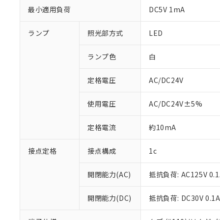
最小適用負荷
DC5V 1mA
ランプ
照光部方式
LED
ランプ色
白
定格電圧
AC/DC24V
使用電圧
AC/DC24V±5%
定格電流
約10mA
接点定格
接点構成
1c
※1 対応状況
開閉能力(AC)
抵抗負荷: AC125V 0.1
対応済み：EU
対応予定：EU R
開閉能力(DC)
抵抗負荷: DC30V 0.1
対応予定なし：EU
調査・確認中：EU
ご利用条件
非該当品：ライセ