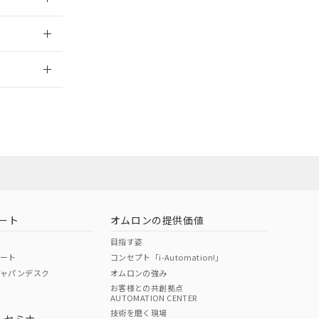
2026/7/29
ート
オムロンの提供価値
目指す姿
ポート
コンセプト「i-Automation!」
ジャパンデスク
オムロンの強み
お客様との共創拠点
AUTOMATION CENTER
DIBP
BBP
DEHP
環境保護
技術を磨く現場