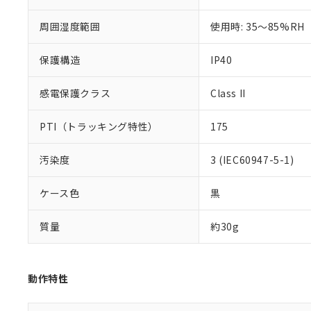
51物質の非含有証
※本証明書は発行
周囲湿度範囲
使用時: 35～85%RH
また、RoHS指
混在することから
保護構造
IP40
既に当社にて対応
り割愛しておりま
感電保護クラス
Class II
PTI（トラッキング特性）
175
汚染度
3 (IEC60947-5-1)
ケース色
黒
質量
約30g
動作特性