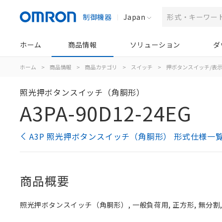
制御機器
Japan
ホーム
商品情報
ソリューション
ダ
ホーム
>
商品情報
>
商品カテゴリ
>
スイッチ
>
押ボタンスイッチ/表
照光押ボタンスイッチ（角胴形）
A3PA-90D12-24EG
A3P 照光押ボタンスイッチ（角胴形） 形式仕様一
商品概要
照光押ボタンスイッチ（角胴形）, 一般負荷用, 正方形, 無分割, 緑,