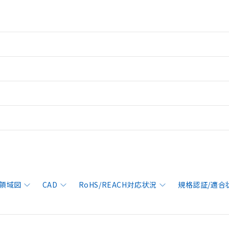
領域図
CAD
RoHS/REACH対応状況
規格認証/適合