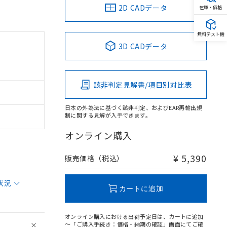
2D CADデータ
在庫・価格
無料テスト機
3D CADデータ
該非判定見解書/項目別対比表
日本の外為法に基づく該非判定、およびEAR再輸出規
制に関する見解が入手できます。
オンライン購入
¥ 5,390
販売価格（税込）
状況
カートに追加
オンライン購入における出荷予定日は、カートに追加
～「ご購入手続き：価格・納期の確認」画面にてご確