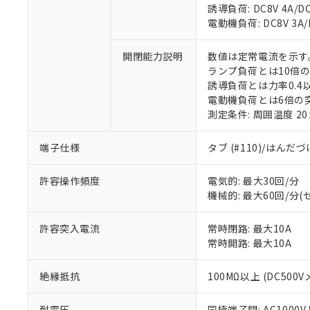
誘導負荷: DC8V 4A/DC1
電動機負荷: DC8V 3A/DC
※1 対応状況
開閉能力説明
数値は定常電流を示す
ランプ負荷とは10倍
対応済み：EU
誘導負荷とは力率0.4以
対応予定：EU R
電動機負荷とは6倍の
対応予定なし：EU
測定条件: 周囲温度 2
調査・確認中：EU
ご利用条件
非該当品：ライセ
※1 中国RoHS
仕入先様の事情に
端子仕様
タブ (#110)/はんだ
があります。
以下の条件をお読
「○」：最大均質
許容操作頻度
電気的: 最大30回/分
「×」：最大均質
本サービスは
当社は、これ
*EU RoHS指令（10物
機械的: 最大60回/分
「－」：未確認で
鉛(Pb) 1000ppm以下、
くものです。
う）を輸出ま
記
説明
六価クロム(Cr(Ⅵ)) 1
当社制御機器
などの必要な
フタル酸ビス(2-エチルヘ
号
*中国RoHS10物質の基準値 
許容突入電流
常時閉路: 最大10A
ル（DBP） 1000ppm
在庫状況およ
当社は規制貨
Pb(鉛) :1000ppm、 Hg
但し、RoHS指令で産
常時開路: 最大10A
のであり、閲
ます。
Cr(Ⅵ)(六価クロム) : 
フタル酸エステル類の４
○
一定数以
DBP(フタル酸ジブチル) :
い。
当社は貴社製
DEHP(フタル酸ビス(2-エ
正式な納期状
絶縁抵抗
100MΩ以上 (DC500V
置等に一切使
当社販売員に
※2 対応予定月
△
一定数に
当社は、貴社
オムロン制御
また当社は、
※2 環境保護使
耐電圧
同極端子間: AC1000V 5