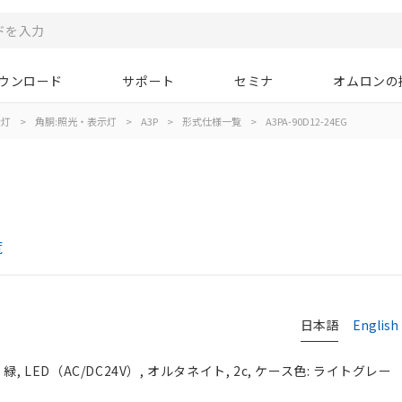
ウンロード
サポート
セミナ
オムロンの
示灯
>
角胴:照光・表示灯
>
A3P
>
形式仕様一覧
>
A3PA-90D12-24EG
覧
日本語
English
 LED（AC/DC24V）, オルタネイト, 2c, ケース色: ライトグレー