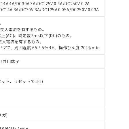
4V 4A/DC30V 3A/DC125V 0.4A/DC250V 0.2A
14V 3A/DC30V 3A/DC125V 0.05A/DC250V 0.03A
。
の突入電流を有するもの。
 RoHS指令（10物質）の非含有に対応した製品が提供可能な商品です
上(AC)、時定数7ms以下(DC)のもの。
oHS指令（10物質）の非含有に対応した製品に切り替える予定のある
突入電流を有するもの。
 RoHS指令（10物質）の非含有に非対応の商品で、対応品を出す予
0±2℃、周囲湿度 65±5%RH、操作ひん度 20回/min
 RoHS指令（10物質）の非含有の対応状況を調査中または確認中の
ンス料など無形物で、有害物質有無と関係のない商品です。
○×表
より、非含有部品としていたものが、含有品と判明した場合などやむ
づけ共用端子
みいただき、同意のうえご利用ください。
材料含有率が中国RoHSの基準値以下であることを示します。
材料含有率が中国RoHSの基準値を超えていることを示します。
、当社制御機器事業取扱商品の当社在庫状況および標準価格(税抜)
ら貴社製品のうち、外国為替および外国貿易法に定める商品（以下｢
質）：
(セット、リセットで1回)
す。当社販売部門へお問い合わせください。
 水銀(Hg) 1000ppm以下、 カドミウム(Cd) 100ppm以下、
たは国外への提供する場合は、日本国政府の輸出許可(または役務取
000ppm以下、ポリ臭化ビフェニル類(PBB) 1000ppm以下、ポリ臭化ジフェニルエーテル類(P
事業取扱商品の中には、本サービスの対象外となる商品もあること
手続きをとります。
キシル) (DEHP)(別名：DOP) 1000ppm以下、フタル酸ブチルベンジル（BBP） 100
(GB/T26572)：
以下、フタル酸ジイソブチル (DIBP) 1000ppm以下
び標準価格照会結果は、記載している更新日時点での社内データに
物を破棄する場合は、完全に破砕するなど、違法に輸出されないよ
(水銀) : 1000ppm、 Cd(カドミウム) : 100ppm、
業用監視および制御機器に対する適用除外項目は除く。
覧された時点での実際の在庫および標準価格とは異なる場合がある
1000ppm、 PBBs(ポリ臭化ビフェニル類) : 1000ppm、 PBDEs(ポリ臭化ジフェニルエーテル類
物質については閾値を超える意図的な使用がないことを確認しています。
上の在庫あり
 1000ppm、 DIBP(フタル酸ジイソブチル) : 1000ppm、 BBP(フタル酸ブチルベンジル) :
品を、核兵器、ミサイル、化学兵器、生物兵器またはその他武器並
チルヘキシル)) : 1000ppm
況および標準価格はお客様のお取引先、またはお客様担当のオムロ
メガ)
用いたしません。
ご相談ください。
は満たないが在庫あり
製品を第三者に販売する場合は、上記1、2および3の内容を当該第
機器販売店や当社販売拠点は「
販売ネットワーク
」をご確認くだ
販売先および販売に係わる関係者が違法に輸出するおそれがある場
用期限
0/60Hz 1min