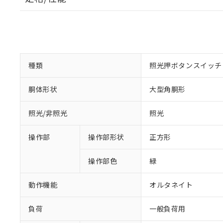
種類
照光押ボタンスイッチ
胴体形状
大型角胴形
照光/非照光
照光
操作部
操作部形状
正方形
操作部色
緑
動作機能
オルタネイト
負荷
一般負荷用