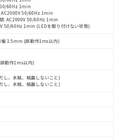
び標準価格結果を当社の事前の承諾なく第三者に漏洩または開示し
え状況などにより、予定月が前後することがあります。
(最新の在庫状況については、お客様のお取引先、またはお客様担当
0/60Hz 1min
（10物質）のすべてが基準値以下であることを示します。
店・当社販売員にご確認ください)
2000V 50/60Hz 1min
能（部品リスト作成サービス）をご利用いただくには、I-Webメン
使用状況下において有害物質が外部に漏えいし、環境に深刻な影響を
C2000V 50/60Hz 1min
あります。
V 50/60Hz 1min (LEDを取り付けない状態)
機種、また在庫状況の情報を公開していない機種
ェブサイト上で当社にご登録された部品リストについて、当社およ
書ダウンロード
す。当社販売部門へお問い合わせください。
品・サービスに関するお客様との取引・商談に必要な範囲で利用す
合意する
キャンセル
振幅 1.5mm (誤動作1ms以内)
書をダウンロードすることができます。
利用者とは、
"個人情報の共同利用に関して"
の「1.共同利用者の
します。
10物質）の非含有証明書
(誤動作1ms以内)
明書（当社基準）
日時点で非含有を証明するもので、過去に遡って非含有を証明するも
令のフタル酸エステル類４物質の対応では、対応完了までの期間は出
 (ただし、氷結、結露しないこと)
備考欄に対応日を記載しておりました。
 (ただし、氷結、結露しないこと)
品への在庫切替を完了していることから、特段のことがない限り、20
す。