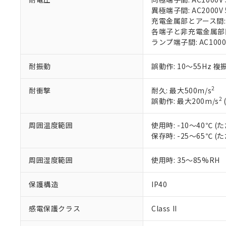
在庫状況およ
部品在庫の切り替
たしません。
－
在庫なし
異極端子間: AC2000V 5
す。
「ｅ」：有害物質
機器販売
充電金属部とアース間: AC
マイパーツ機
「10」：通常の
各端子と非充電金属部間: A
ている必要が
味します。
ランプ端子間: AC1000
空
受注生産
お客様が当ウ
※3 非含有証明
「－」：未確認で
白
が、当社の製
耐振動
誤動作: 10～55Hz 複
さい。
下記の非含有証明
※当社の共同
2
耐衝撃
耐久: 最大500m/s
いる法人を指
EU RoHS指令（
2
誤動作: 最大200m/s
51物質の非含有証
※本証明書は発行
また、RoHS指
周囲温度範囲
使用時: -10～40℃
混在することから
保存時: -25～65℃
既に当社にて対応
り割愛しておりま
周囲湿度範囲
使用時: 35～85%RH
保護構造
IP40
感電保護クラス
Class II