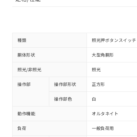
種類
照光押ボタンスイッチ
胴体形状
大型角胴形
照光/非照光
照光
操作部
操作部形状
正方形
操作部色
白
動作機能
オルタネイト
負荷
一般負荷用