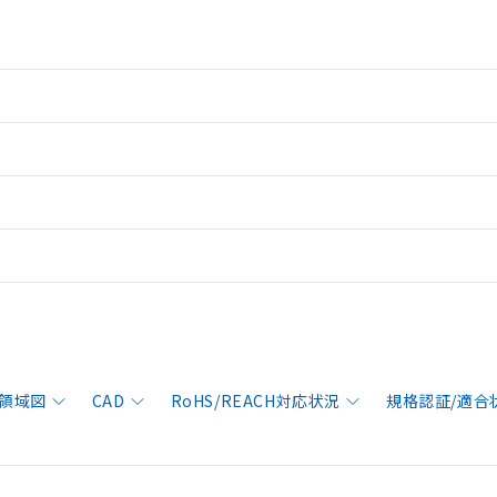
領域図
CAD
RoHS/REACH対応状況
規格認証/適合