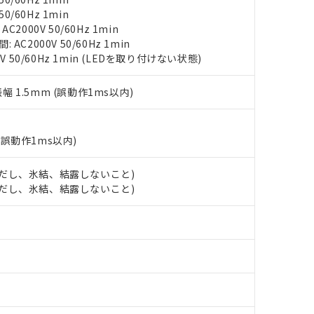
び標準価格結果を当社の事前の承諾なく第三者に漏洩または開示し
え状況などにより、予定月が前後することがあります。
(最新の在庫状況については、お客様のお取引先、またはお客様担当
0/60Hz 1min
（10物質）のすべてが基準値以下であることを示します。
店・当社販売員にご確認ください)
2000V 50/60Hz 1min
能（部品リスト作成サービス）をご利用いただくには、I-Webメン
使用状況下において有害物質が外部に漏えいし、環境に深刻な影響を
C2000V 50/60Hz 1min
あります。
V 50/60Hz 1min (LEDを取り付けない状態)
機種、また在庫状況の情報を公開していない機種
ェブサイト上で当社にご登録された部品リストについて、当社およ
書ダウンロード
す。当社販売部門へお問い合わせください。
品・サービスに関するお客様との取引・商談に必要な範囲で利用す
合意する
キャンセル
振幅 1.5mm (誤動作1ms以内)
書をダウンロードすることができます。
利用者とは、
"個人情報の共同利用に関して"
の「1.共同利用者の
します。
10物質）の非含有証明書
(誤動作1ms以内)
明書（当社基準）
日時点で非含有を証明するもので、過去に遡って非含有を証明するも
令のフタル酸エステル類４物質の対応では、対応完了までの期間は出
 (ただし、氷結、結露しないこと)
備考欄に対応日を記載しておりました。
 (ただし、氷結、結露しないこと)
品への在庫切替を完了していることから、特段のことがない限り、20
す。