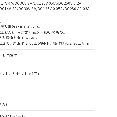
4V 4A/DC30V 3A/DC125V 0.4A/DC250V 0.2A
14V 3A/DC30V 3A/DC125V 0.05A/DC250V 0.03A
。
の突入電流を有するもの。
 RoHS指令（10物質）の非含有に対応した製品が提供可能な商品です
上(AC)、時定数7ms以下(DC)のもの。
oHS指令（10物質）の非含有に対応した製品に切り替える予定のある
突入電流を有するもの。
 RoHS指令（10物質）の非含有に非対応の商品で、対応品を出す予
0±2℃、周囲湿度 65±5%RH、操作ひん度 20回/min
 RoHS指令（10物質）の非含有の対応状況を調査中または確認中の
ンス料など無形物で、有害物質有無と関係のない商品です。
○×表
より、非含有部品としていたものが、含有品と判明した場合などやむ
づけ共用端子
みいただき、同意のうえご利用ください。
材料含有率が中国RoHSの基準値以下であることを示します。
材料含有率が中国RoHSの基準値を超えていることを示します。
、当社制御機器事業取扱商品の当社在庫状況および標準価格(税抜)
ら貴社製品のうち、外国為替および外国貿易法に定める商品（以下｢
質）：
(セット、リセットで1回)
す。当社販売部門へお問い合わせください。
 水銀(Hg) 1000ppm以下、 カドミウム(Cd) 100ppm以下、
たは国外への提供する場合は、日本国政府の輸出許可(または役務取
000ppm以下、ポリ臭化ビフェニル類(PBB) 1000ppm以下、ポリ臭化ジフェニルエーテル類(P
事業取扱商品の中には、本サービスの対象外となる商品もあること
手続きをとります。
キシル) (DEHP)(別名：DOP) 1000ppm以下、フタル酸ブチルベンジル（BBP） 100
(GB/T26572)：
以下、フタル酸ジイソブチル (DIBP) 1000ppm以下
び標準価格照会結果は、記載している更新日時点での社内データに
物を破棄する場合は、完全に破砕するなど、違法に輸出されないよ
(水銀) : 1000ppm、 Cd(カドミウム) : 100ppm、
業用監視および制御機器に対する適用除外項目は除く。
覧された時点での実際の在庫および標準価格とは異なる場合がある
1000ppm、 PBBs(ポリ臭化ビフェニル類) : 1000ppm、 PBDEs(ポリ臭化ジフェニルエーテル類
物質については閾値を超える意図的な使用がないことを確認しています。
上の在庫あり
 1000ppm、 DIBP(フタル酸ジイソブチル) : 1000ppm、 BBP(フタル酸ブチルベンジル) :
品を、核兵器、ミサイル、化学兵器、生物兵器またはその他武器並
チルヘキシル)) : 1000ppm
況および標準価格はお客様のお取引先、またはお客様担当のオムロ
メガ)
用いたしません。
ご相談ください。
は満たないが在庫あり
製品を第三者に販売する場合は、上記1、2および3の内容を当該第
機器販売店や当社販売拠点は「
販売ネットワーク
」をご確認くだ
販売先および販売に係わる関係者が違法に輸出するおそれがある場
用期限
0/60Hz 1min