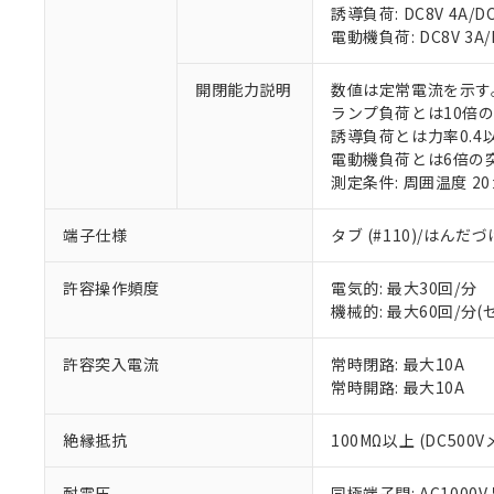
誘導負荷: DC8V 4A/DC1
電動機負荷: DC8V 3A/DC
※1 対応状況
開閉能力説明
数値は定常電流を示す
ランプ負荷とは10倍
対応済み：EU
誘導負荷とは力率0.4以
対応予定：EU R
電動機負荷とは6倍の
対応予定なし：EU
測定条件: 周囲温度 2
調査・確認中：EU
ご利用条件
非該当品：ライセ
※1 中国RoHS
仕入先様の事情に
端子仕様
タブ (#110)/はんだ
があります。
以下の条件をお読
「○」：最大均質
許容操作頻度
電気的: 最大30回/分
「×」：最大均質
本サービスは
当社は、これ
*EU RoHS指令（10物
機械的: 最大60回/分
「－」：未確認で
鉛(Pb) 1000ppm以下、
くものです。
う）を輸出ま
記
説明
六価クロム(Cr(Ⅵ)) 1
当社制御機器
などの必要な
フタル酸ビス(2-エチルヘ
号
*中国RoHS10物質の基準値 
許容突入電流
常時閉路: 最大10A
ル（DBP） 1000ppm
在庫状況およ
当社は規制貨
Pb(鉛) :1000ppm、 Hg
但し、RoHS指令で産
常時開路: 最大10A
のであり、閲
ます。
Cr(Ⅵ)(六価クロム) : 
フタル酸エステル類の４
○
一定数以
DBP(フタル酸ジブチル) :
い。
当社は貴社製
DEHP(フタル酸ビス(2-エ
正式な納期状
絶縁抵抗
100MΩ以上 (DC500V
置等に一切使
当社販売員に
※2 対応予定月
△
一定数に
当社は、貴社
オムロン制御
また当社は、
※2 環境保護使
耐電圧
同極端子間: AC1000V 5