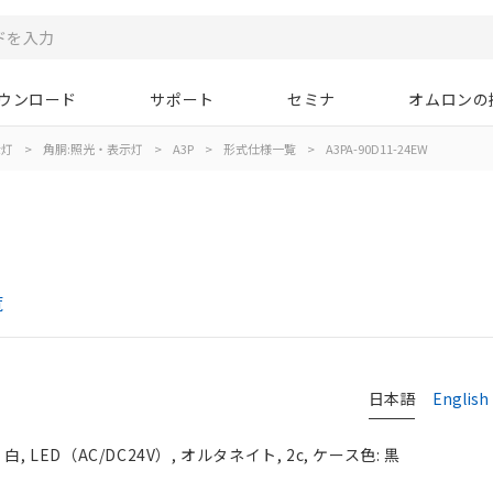
ウンロード
サポート
セミナ
オムロンの
示灯
>
角胴:照光・表示灯
>
A3P
>
形式仕様一覧
>
A3PA-90D11-24EW
覧
日本語
English
LED（AC/DC24V）, オルタネイト, 2c, ケース色: 黒