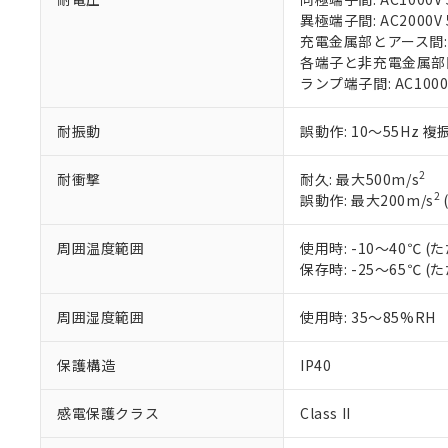
在庫状況およ
部品在庫の切り替
たしません。
－
在庫なし
異極端子間: AC2000V 5
す。
「ｅ」：有害物質
機器販売
充電金属部とアース間: AC
マイパーツ機
「10」：通常の
各端子と非充電金属部間: A
ている必要が
味します。
ランプ端子間: AC1000
空
受注生産
お客様が当ウ
※3 非含有証明
「－」：未確認で
白
が、当社の製
耐振動
誤動作: 10～55Hz 複
さい。
下記の非含有証明
※当社の共同
2
耐衝撃
耐久: 最大500m/s
いる法人を指
EU RoHS指令（
2
誤動作: 最大200m/s
51物質の非含有証
※本証明書は発行
また、RoHS指
周囲温度範囲
使用時: -10～40℃
混在することから
保存時: -25～65℃
既に当社にて対応
り割愛しておりま
周囲湿度範囲
使用時: 35～85%RH
保護構造
IP40
感電保護クラス
Class II