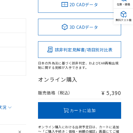
2D CADデータ
在庫・価格
無料テスト機
3D CADデータ
該非判定見解書/項目別対比表
日本の外為法に基づく該非判定、およびEAR再輸出規
制に関する見解が入手できます。
オンライン購入
¥ 5,390
販売価格（税込）
状況
カートに追加
オンライン購入における出荷予定日は、カートに追加
～「ご購入手続き：価格・納期の確認」画面にてご確