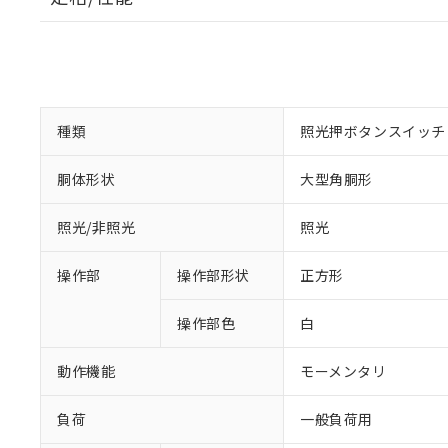
種類
照光押ボタンスイッチ
胴体形状
大型角胴形
照光/非照光
照光
操作部
操作部形状
正方形
操作部色
白
動作機能
モーメンタリ
負荷
一般負荷用