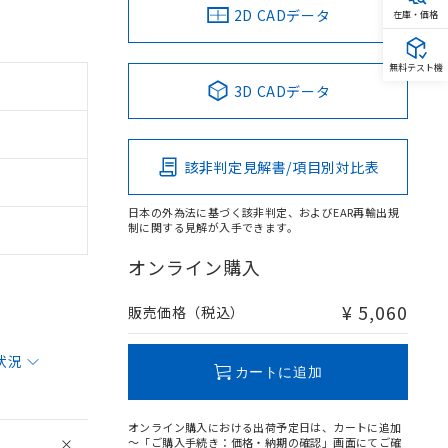
2D CADデータ
在庫・価格
無料テスト機
3D CADデータ
該非判定見解書/項目別対比表
日本の外為法に基づく該非判定、およびEAR再輸出規
制に関する見解が入手できます。
オンライン購入
¥ 5,060
販売価格（税込）
状況
カートに追加
オンライン購入における出荷予定日は、カートに追加
～「ご購入手続き：価格・納期の確認」画面にてご確