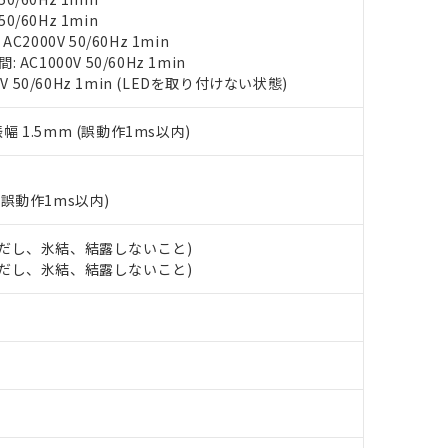
（10物質）のすべてが基準値以下であることを示します。
店・当社販売員にご確認ください)
0/60Hz 1min
能（部品リスト作成サービス）をご利用いただくには、I-Webメン
使用状況下において有害物質が外部に漏えいし、環境に深刻な影響を
2000V 50/60Hz 1min
あります。
C1000V 50/60Hz 1min
機種、また在庫状況の情報を公開していない機種
ェブサイト上で当社にご登録された部品リストについて、当社およ
書ダウンロード
す。当社販売部門へお問い合わせください。
V 50/60Hz 1min (LEDを取り付けない状態)
品・サービスに関するお客様との取引・商談に必要な範囲で利用す
合意する
キャンセル
書をダウンロードすることができます。
振幅 1.5mm (誤動作1ms以内)
利用者とは、
"個人情報の共同利用に関して"
の「1.共同利用者の
します。
10物質）の非含有証明書
明書（当社基準）
(誤動作1ms以内)
日時点で非含有を証明するもので、過去に遡って非含有を証明するも
令のフタル酸エステル類４物質の対応では、対応完了までの期間は出
備考欄に対応日を記載しておりました。
 (ただし、氷結、結露しないこと)
品への在庫切替を完了していることから、特段のことがない限り、20
 (ただし、氷結、結露しないこと)
す。