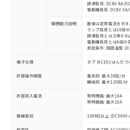
誘導負荷: DC8V 4A/DC1
電動機負荷: DC8V 3A/DC
※1 対応状況
対応済み：EU
開閉能力説明
数値は定常電流を示す
対応予定：EU R
ランプ負荷とは10倍
対応予定なし：EU
誘導負荷とは力率0.4以
調査・確認中：EU
電動機負荷とは6倍の
ご利用条件
非該当品：ライセ
測定条件: 周囲温度 2
※1 中国RoHS
仕入先様の事情に
があります。
以下の条件をお読
端子仕様
タブ (#110)/はんだ
「○」：最大均質
「×」：最大均質
本サービスは
当社は、これ
*EU RoHS指令（10物
許容操作頻度
電気的: 最大30回/分
「－」：未確認で
鉛(Pb) 1000ppm以下、
くものです。
う）を輸出ま
記
説明
六価クロム(Cr(Ⅵ)) 1
機械的: 最大120回/分
当社制御機器
などの必要な
フタル酸ビス(2-エチルヘ
号
*中国RoHS10物質の基準値 
ル（DBP） 1000ppm
在庫状況およ
当社は規制貨
Pb(鉛) :1000ppm、 Hg
但し、RoHS指令で産
許容突入電流
常時閉路: 最大10A
のであり、閲
ます。
Cr(Ⅵ)(六価クロム) : 
フタル酸エステル類の４
○
一定数以
DBP(フタル酸ジブチル) :
常時開路: 最大10A
い。
当社は貴社製
DEHP(フタル酸ビス(2-エ
正式な納期状
置等に一切使
当社販売員に
※2 対応予定月
△
一定数に
当社は、貴社
絶縁抵抗
100MΩ以上 (DC500V
オムロン制御
また当社は、
※2 環境保護使
在庫状況およ
部品在庫の切り替
たしません。
－
在庫なし
耐電圧
同極端子間: AC1000V 5