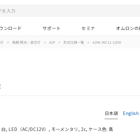
ウンロード
サポート
セミナ
オムロンの
示灯
>
角胴:照光・表示灯
>
A3P
>
形式仕様一覧
>
A3PA-90C11-12EW
覧
日本語
English
LED（AC/DC12V）, モーメンタリ, 2c, ケース色: 黒