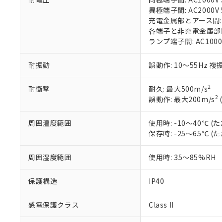
す。
「ｅ」：有害物質
機器販売
異極端子間: AC2000V 5
マイパーツ機
「10」：通常の
充電金属部とアース間: AC
ている必要が
味します。
各端子と非充電金属部間: A
空
受注生産
お客様が当ウ
※3 非含有証明
「－」：未確認で
ランプ端子間: AC1000
白
が、当社の製
さい。
下記の非含有証明
耐振動
誤動作: 10～55Hz 複
※当社の共同
いる法人を指
EU RoHS指令（
2
耐衝撃
耐久: 最大500m/s
51物質の非含有証
2
誤動作: 最大200m/s
※本証明書は発行
また、RoHS指
混在することから
周囲温度範囲
使用時: -10～40℃
既に当社にて対応
保存時: -25～65℃
り割愛しておりま
周囲湿度範囲
使用時: 35～85%RH
保護構造
IP40
感電保護クラス
Class II