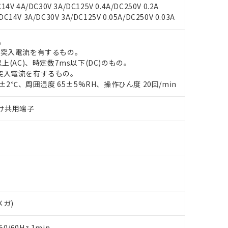
4V 4A/DC30V 3A/DC125V 0.4A/DC250V 0.2A
14V 3A/DC30V 3A/DC125V 0.05A/DC250V 0.03A
 RoHS指令（10物質）の非含有に対応した製品が提供可能な商品です
。
oHS指令（10物質）の非含有に対応した製品に切り替える予定のある
の突入電流を有するもの。
 RoHS指令（10物質）の非含有に非対応の商品で、対応品を出す予
上(AC)、時定数7ms以下(DC)のもの。
 RoHS指令（10物質）の非含有の対応状況を調査中または確認中の
突入電流を有するもの。
ンス料など無形物で、有害物質有無と関係のない商品です。
0±2℃、周囲湿度 65±5%RH、操作ひん度 20回/min
○×表
より、非含有部品としていたものが、含有品と判明した場合などやむ
みいただき、同意のうえご利用ください。
づけ共用端子
材料含有率が中国RoHSの基準値以下であることを示します。
材料含有率が中国RoHSの基準値を超えていることを示します。
、当社制御機器事業取扱商品の当社在庫状況および標準価格(税抜)
ら貴社製品のうち、外国為替および外国貿易法に定める商品（以下｢
質）：
す。当社販売部門へお問い合わせください。
 水銀(Hg) 1000ppm以下、 カドミウム(Cd) 100ppm以下、
たは国外への提供する場合は、日本国政府の輸出許可(または役務取
000ppm以下、ポリ臭化ビフェニル類(PBB) 1000ppm以下、ポリ臭化ジフェニルエーテル類(P
事業取扱商品の中には、本サービスの対象外となる商品もあること
手続きをとります。
キシル) (DEHP)(別名：DOP) 1000ppm以下、フタル酸ブチルベンジル（BBP） 100
(GB/T26572)：
以下、フタル酸ジイソブチル (DIBP) 1000ppm以下
び標準価格照会結果は、記載している更新日時点での社内データに
物を破棄する場合は、完全に破砕するなど、違法に輸出されないよ
(水銀) : 1000ppm、 Cd(カドミウム) : 100ppm、
業用監視および制御機器に対する適用除外項目は除く。
覧された時点での実際の在庫および標準価格とは異なる場合がある
1000ppm、 PBBs(ポリ臭化ビフェニル類) : 1000ppm、 PBDEs(ポリ臭化ジフェニルエーテル類
物質については閾値を超える意図的な使用がないことを確認しています。
上の在庫あり
 1000ppm、 DIBP(フタル酸ジイソブチル) : 1000ppm、 BBP(フタル酸ブチルベンジル) :
品を、核兵器、ミサイル、化学兵器、生物兵器またはその他武器並
チルヘキシル)) : 1000ppm
況および標準価格はお客様のお取引先、またはお客様担当のオムロ
用いたしません。
ご相談ください。
は満たないが在庫あり
製品を第三者に販売する場合は、上記1、2および3の内容を当該第
メガ)
機器販売店や当社販売拠点は「
販売ネットワーク
」をご確認くだ
販売先および販売に係わる関係者が違法に輸出するおそれがある場
用期限
び標準価格結果を当社の事前の承諾なく第三者に漏洩または開示し
え状況などにより、予定月が前後することがあります。
(最新の在庫状況については、お客様のお取引先、またはお客様担当
0/60Hz 1min