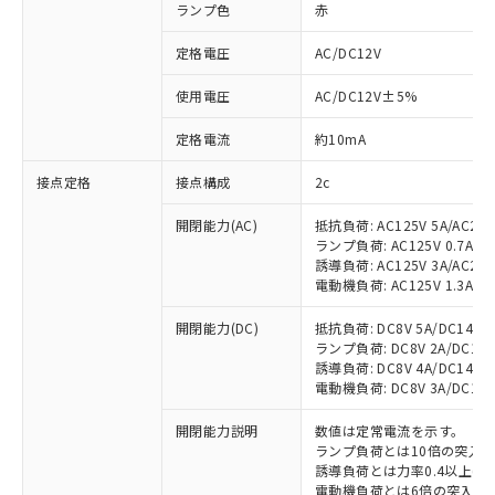
ランプ色
赤
定格電圧
AC/DC12V
使用電圧
AC/DC12V±5%
定格電流
約10mA
接点定格
接点構成
2c
開閉能力(AC)
抵抗負荷: AC125V 5A/AC250
ランプ負荷: AC125V 0.7A/AC2
誘導負荷: AC125V 3A/AC250
電動機負荷: AC125V 1.3A/AC2
開閉能力(DC)
抵抗負荷: DC8V 5A/DC14V 5A
ランプ負荷: DC8V 2A/DC14V 2
誘導負荷: DC8V 4A/DC14V 4A
電動機負荷: DC8V 3A/DC14V 3
開閉能力説明
数値は定常電流を示す。
ランプ負荷とは10倍の突入
誘導負荷とは力率0.4以上(AC
電動機負荷とは6倍の突入電