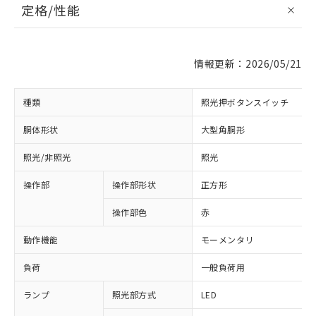
定格/性能
情報更新：2026/05/21
種類
照光押ボタンスイッチ
胴体形状
大型角胴形
照光/非照光
照光
操作部
操作部形状
正方形
操作部色
赤
動作機能
モーメンタリ
負荷
一般負荷用
ランプ
照光部方式
LED