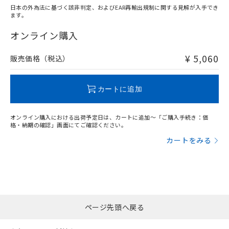
日本の外為法に基づく該非判定、およびEAR再輸出規制に関する見解が入手でき
ます。
"対応済み"や非含有の記載がされた商品であっても、流通
在庫等で未対応品が混在する可能性があります。
オンライン購入
非含有品が必要な際は、弊社営業部門もしくは販売店へお
問い合わせください。
¥ 5,060
販売価格（税込）
この製品のRoHS/REACH対応状況ページへ
カートに追加
オンライン購入における出荷予定日は、カートに追加～「ご購入手続き：価
格・納期の確認」画面にてご確認ください。
カートをみる
ページ先頭へ戻る