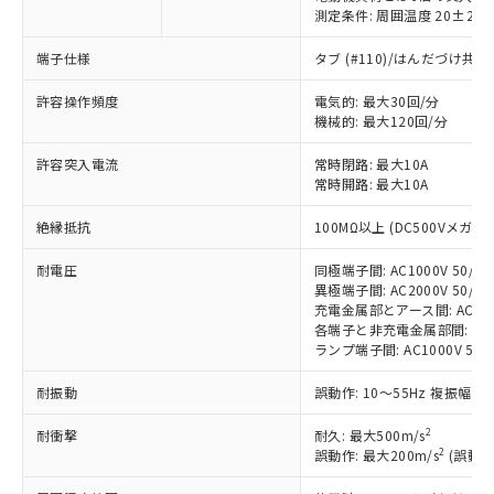
測定条件: 周囲温度 20±2℃
端子仕様
タブ (#110)/はんだづけ共
※1 対応状況
許容操作頻度
電気的: 最大30回/分
機械的: 最大120回/分
対応済み：EU RoHS指令（10物質）の
許容突入電流
非含有に対応した製品が提供可能な商品で
常時閉路: 最大10A
常時開路: 最大10A
す。
対応予定：EU RoHS指令（10物質）の非含
ご利用条件
絶縁抵抗
100MΩ以上 (DC500Vメガ)
有に対応した製品に切り替える予定のある
商品です。
耐電圧
同極端子間: AC1000V 50/60H
対応予定なし：EU RoHS指令（10物質）の
異極端子間: AC2000V 50/60H
以下の条件をお読みいただき、同意のうえ
非含有に非対応の商品で、対応品を出す予
充電金属部とアース間: AC2000V
ご利用ください。
定はありません。
各端子と非充電金属部間: AC100
調査・確認中：EU RoHS指令（10物質）の
ランプ端子間: AC1000V 50/
本サービスは、当社制御機器事業取扱
※1 中国RoHS○×表
非含有の対応状況を調査中または確認中の
商品の当社在庫状況および標準価格
耐振動
誤動作: 10～55Hz 複振幅 1
商品です。
(税抜)を提供させていただくもので
「○」：最大均質材料含有率が中国RoHSの
非該当品：ライセンス料など無形物で、有
す。
2
耐衝撃
耐久: 最大500m/s
基準値以下であることを示します。
害物質有無と関係のない商品です。
当社制御機器事業取扱商品の中には、
2
誤動作: 最大200m/s
(誤動作
「×」：最大均質材料含有率が中国RoHSの
仕入先様の事情により、非含有部品として
本サービスの対象外となる商品もある
基準値を超えていることを示します。
いたものが、含有品と判明した場合などや