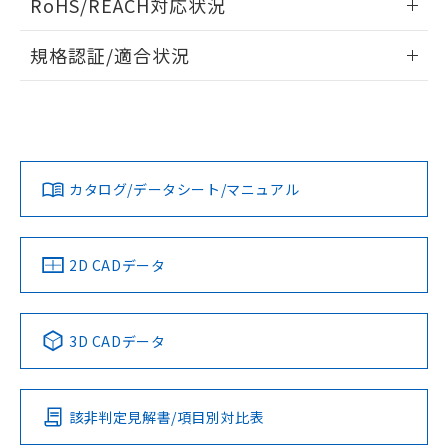
RoHS/REACH対応状況
ドすることができます。
情報更新：2026/7/29
規格認証/適合状況
ログイン/会員登録
EU RoHS
注意事項・凡例
UL認証
CSA認証
CEマーキング
No
No
N/A
対応状況
対応予定月
※1
※2
ダウンロードデータをご利用いただく前に、以下を必ずお読
みください。
カタログ/データシート/マニュアル
対応済み
ソフトウェアの使用条件
LR型式承認
DNV型式承認
BV型式承認
KR型式承
（イギリス
（ノルウェー
（フランス
（韓国
船舶規格）
船舶規格）
船舶規格）
船舶規格
中国 RoHS
注意事項・凡例
2D CADデータ
No
No
No
No
中国 RoHS表
※1 ※2
3D CADデータ
この製品の規格認証/適合状況ページへ
Pb
Hg
Cd
Cr(VI)
その他の認証はこちらのページからご検索ください
該非判定見解書/項目別対比表
X
O
O
O