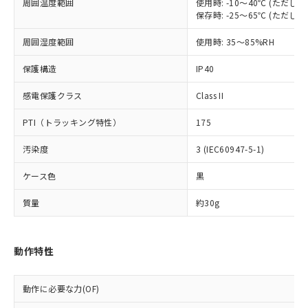
当社は、これら貴社製品のうち、外国
周囲温度範囲
使用時: -10～40℃ (ただ
ことをご了承ください。
「－」：未確認です。当社販売部門へお問
むを得ず変更することがあります。
為替および外国貿易法に定める商品
保存時: -25～65℃ (ただ
在庫状況および標準価格照会結果は、
い合わせください。
（以下｢規制貨物等」という）を輸出
記載している更新日時点での社内デー
*EU RoHS指令（10物質）：
周囲湿度範囲
使用時: 35～85%RH
または国外への提供する場合は、日本
記
タに基づき作成されるものであり、閲
説明
鉛(Pb) 1000ppm以下、 水銀(Hg) 1000ppm以下、 カド
*中国RoHS10物質の基準値 (GB/T26572)：
国政府の輸出許可(または役務取引許
号
覧された時点での実際の在庫および標
ミウム(Cd) 100ppm以下、
Pb(鉛) :1000ppm、 Hg(水銀) : 1000ppm、 Cd(カドミウ
保護構造
IP40
可)を取得するなどの必要な手続きを
六価クロム(Cr(Ⅵ)) 1000ppm以下、ポリ臭化ビフェニル
ム) : 100ppm、
準価格とは異なる場合があることをご
類(PBB) 1000ppm以下、ポリ臭化ジフェニルエーテル類
Cr(Ⅵ)(六価クロム) : 1000ppm、 PBBs(ポリ臭化ビフェ
とります。
了承ください。
(PBDE) 1000ppm以下、フタル酸ビス(2-エチルヘキシ
○
一定数以上の在庫あり
ニル類) : 1000ppm、 PBDEs(ポリ臭化ジフェニルエーテ
感電保護クラス
Class II
当社は規制貨物を破棄する場合は、完
ル) (DEHP)(別名：DOP) 1000ppm以下、フタル酸ブチ
正式な納期状況および標準価格はお客
ル類) : 1000ppm、
ルベンジル（BBP） 1000ppm以下、フタル酸ジブチル
全に破砕するなど、違法に輸出されな
DBP(フタル酸ジブチル) : 1000ppm、 DIBP(フタル酸ジ
様のお取引先、またはお客様担当のオ
PTI（トラッキング特性）
175
（DBP） 1000ppm以下、フタル酸ジイソブチル
イソブチル) : 1000ppm、 BBP(フタル酸ブチルベンジ
△
一定数には満たないが在庫あり
いよう必要な手段を講じます。
ムロン制御機器販売店・当社販売員に
(DIBP) 1000ppm以下
ル) : 1000ppm、
当社は貴社製品を、核兵器、ミサイ
但し、RoHS指令で産業用監視および制御機器に対する
DEHP(フタル酸ビス(2-エチルヘキシル)) : 1000ppm
ご相談ください。
汚染度
3 (IEC60947-5-1)
適用除外項目は除く。
ル、化学兵器、生物兵器またはその他
－
在庫なし(最新の在庫状況につ
オムロン制御機器販売店や当社販売拠
フタル酸エステル類の４物質については閾値を超える意
武器並びにこれらの製造装置等に一切
いては、お客様のお取引先、ま
図的な使用がないことを確認しています。
ケース色
黒
点は「
販売ネットワーク
」をご確認
※2 環境保護使用期限
使用いたしません。
たはお客様担当のオムロン制御
ください。
当社は、貴社製品を第三者に販売する
質量
約30g
機器販売店・当社販売員にご確
在庫状況および標準価格結果を当社の
※2 対応予定月
「ｅ」：有害物質（10物質）のすべてが基
場合は、上記1、2および3の内容を当
認ください)
事前の承諾なく第三者に漏洩または開
準値以下であることを示します。
該第三者に通知します。また当社は、
示しないようお願いします。
部品在庫の切り替え状況などにより、予定
「10」：通常の使用状況下において有害物
販売先および販売に係わる関係者が違
マイパーツ機能（部品リスト作成サー
動作特性
空
受注生産機種、また在庫状況の
月が前後することがあります。
質が外部に漏えいし、環境に深刻な影響を
法に輸出するおそれがある場合は、取
ビス）をご利用いただくには、I-Web
白
情報を公開していない機種
及ぼさない年数を意味します。
り引きをいたしません。
メンバーズにご登録されている必要が
「－」：未確認です。当社販売部門へお問
動作に必要な力(OF)
あります。
い合わせください。
お客様が当ウェブサイト上で当社にご