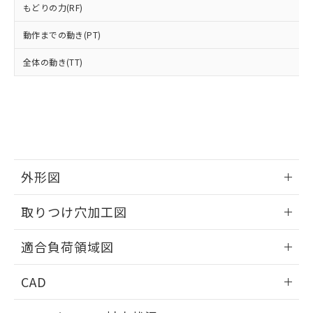
※3 非含有証明書ダウンロード
もどりの力(RF)
登録された部品リストについて、当社
および当社の共同利用者が、当社の製
動作までの動き(PT)
下記の非含有証明書をダウンロードするこ
品・サービスに関するお客様との取
とができます。
合意する
キャンセル
引・商談に必要な範囲で利用すること
全体の動き(TT)
をご了承ください。
EU RoHS指令（10物質）の非含有証明書
※当社の共同利用者とは、
"個人情報
51物質の非含有証明書（当社基準）
の共同利用に関して"
の「1.共同利
※本証明書は発行日時点で非含有を証明す
用者の範囲」に記載されている法人を
るもので、過去に遡って非含有を証明する
指します。
ものではありません。
また、RoHS指令のフタル酸エステル類４
物質の対応では、対応完了までの期間は出
外形図
荷製品に未対応品が混在することから備考
欄に対応日を記載しておりました。
情報更新：2026/05/21
取りつけ穴加工図
既に当社にて対応品への在庫切替を完了
していることから、特段のことがない限
情報更新：2026/05/21
り、2022年1月12日より割愛しておりま
適合負荷領域図
す。
情報更新：2026/05/21
CAD
ログイン/会員登録いただくと、CADデータをダウンロー