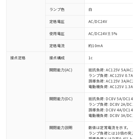
ランプ色
白
定格電圧
AC/DC24V
使用電圧
AC/DC24V±5%
定格電流
約10mA
接点定格
接点構成
1c
開閉能力(AC)
抵抗負荷: AC125V 5A/AC250
ランプ負荷: AC125V 0.7A/AC2
誘導負荷: AC125V 3A/AC250
電動機負荷: AC125V 1.3A/AC2
開閉能力(DC)
抵抗負荷: DC8V 5A/DC14V 5A
ランプ負荷: DC8V 2A/DC14V 2
誘導負荷: DC8V 4A/DC14V 4A
電動機負荷: DC8V 3A/DC14V 3
開閉能力説明
数値は定常電流を示す。
ランプ負荷とは10倍の突入
誘導負荷とは力率0.4以上(AC