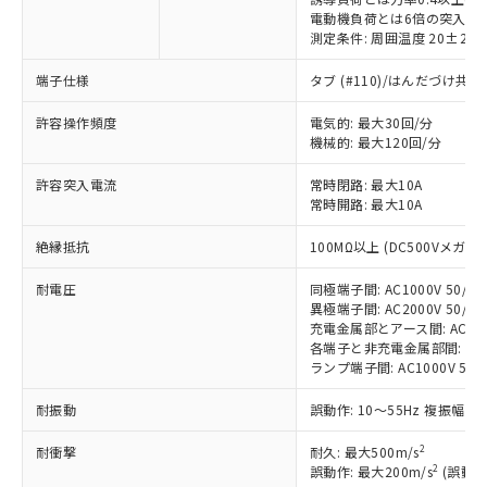
電動機負荷とは6倍の突入電
測定条件: 周囲温度 20±2℃
※1 対応状況
端子仕様
タブ (#110)/はんだづけ共
許容操作頻度
電気的: 最大30回/分
対応済み：EU RoHS指令（10物質）の
機械的: 最大120回/分
非含有に対応した製品が提供可能な商品で
す。
許容突入電流
常時閉路: 最大10A
対応予定：EU RoHS指令（10物質）の非含
常時開路: 最大10A
ご利用条件
有に対応した製品に切り替える予定のある
商品です。
絶縁抵抗
100MΩ以上 (DC500Vメガ)
対応予定なし：EU RoHS指令（10物質）の
以下の条件をお読みいただき、同意のうえ
非含有に非対応の商品で、対応品を出す予
耐電圧
同極端子間: AC1000V 50/60H
ご利用ください。
定はありません。
異極端子間: AC2000V 50/60H
充電金属部とアース間: AC2000V
調査・確認中：EU RoHS指令（10物質）の
本サービスは、当社制御機器事業取扱
※1 中国RoHS○×表
各端子と非充電金属部間: AC200
非含有の対応状況を調査中または確認中の
商品の当社在庫状況および標準価格
ランプ端子間: AC1000V 50/
商品です。
(税抜)を提供させていただくもので
「○」：最大均質材料含有率が中国RoHSの
非該当品：ライセンス料など無形物で、有
す。
耐振動
誤動作: 10～55Hz 複振幅 1
基準値以下であることを示します。
害物質有無と関係のない商品です。
当社制御機器事業取扱商品の中には、
「×」：最大均質材料含有率が中国RoHSの
仕入先様の事情により、非含有部品として
2
耐衝撃
耐久: 最大500m/s
本サービスの対象外となる商品もある
基準値を超えていることを示します。
いたものが、含有品と判明した場合などや
当社は、これら貴社製品のうち、外国
2
誤動作: 最大200m/s
(誤動作
ことをご了承ください。
「－」：未確認です。当社販売部門へお問