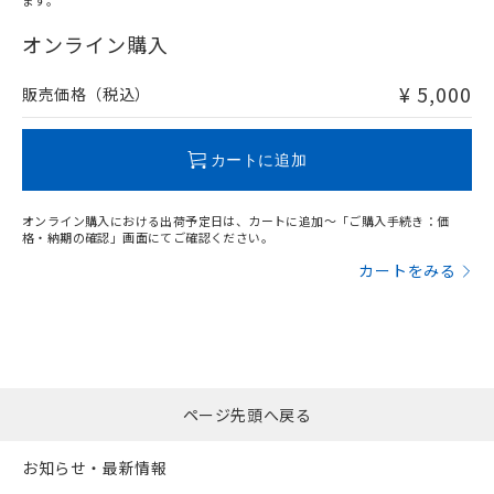
ます。
"対応済み"や非含有の記載がされた商品であっても、流通
在庫等で未対応品が混在する可能性があります。
オンライン購入
非含有品が必要な際は、弊社営業部門もしくは販売店へお
問い合わせください。
¥ 5,000
販売価格（税込）
この製品のRoHS/REACH対応状況ページへ
カートに追加
オンライン購入における出荷予定日は、カートに追加～「ご購入手続き：価
格・納期の確認」画面にてご確認ください。
カートをみる
ページ先頭へ戻る
お知らせ・最新情報