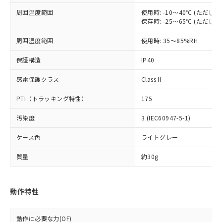
むを得ず変更することがあります。
為替および外国貿易法に定める商品
在庫状況および標準価格照会結果は、
い合わせください。
周囲温度範囲
使用時: -10～40℃ (ただ
（以下｢規制貨物等」という）を輸出
記載している更新日時点での社内デー
保存時: -25～65℃ (ただ
*EU RoHS指令（10物質）：
または国外への提供する場合は、日本
記
タに基づき作成されるものであり、閲
説明
鉛(Pb) 1000ppm以下、 水銀(Hg) 1000ppm以下、 カド
*中国RoHS10物質の基準値 (GB/T26572)：
国政府の輸出許可(または役務取引許
号
覧された時点での実際の在庫および標
ミウム(Cd) 100ppm以下、
Pb(鉛) :1000ppm、 Hg(水銀) : 1000ppm、 Cd(カドミウ
周囲湿度範囲
使用時: 35～85%RH
可)を取得するなどの必要な手続きを
六価クロム(Cr(Ⅵ)) 1000ppm以下、ポリ臭化ビフェニル
ム) : 100ppm、
準価格とは異なる場合があることをご
類(PBB) 1000ppm以下、ポリ臭化ジフェニルエーテル類
Cr(Ⅵ)(六価クロム) : 1000ppm、 PBBs(ポリ臭化ビフェ
とります。
了承ください。
(PBDE) 1000ppm以下、フタル酸ビス(2-エチルヘキシ
保護構造
IP40
○
一定数以上の在庫あり
ニル類) : 1000ppm、 PBDEs(ポリ臭化ジフェニルエーテ
当社は規制貨物を破棄する場合は、完
ル) (DEHP)(別名：DOP) 1000ppm以下、フタル酸ブチ
正式な納期状況および標準価格はお客
ル類) : 1000ppm、
ルベンジル（BBP） 1000ppm以下、フタル酸ジブチル
全に破砕するなど、違法に輸出されな
DBP(フタル酸ジブチル) : 1000ppm、 DIBP(フタル酸ジ
様のお取引先、またはお客様担当のオ
感電保護クラス
Class II
（DBP） 1000ppm以下、フタル酸ジイソブチル
イソブチル) : 1000ppm、 BBP(フタル酸ブチルベンジ
△
一定数には満たないが在庫あり
いよう必要な手段を講じます。
ムロン制御機器販売店・当社販売員に
(DIBP) 1000ppm以下
ル) : 1000ppm、
当社は貴社製品を、核兵器、ミサイ
但し、RoHS指令で産業用監視および制御機器に対する
DEHP(フタル酸ビス(2-エチルヘキシル)) : 1000ppm
PTI（トラッキング特性）
175
ご相談ください。
適用除外項目は除く。
ル、化学兵器、生物兵器またはその他
－
在庫なし(最新の在庫状況につ
オムロン制御機器販売店や当社販売拠
フタル酸エステル類の４物質については閾値を超える意
武器並びにこれらの製造装置等に一切
汚染度
3 (IEC60947-5-1)
いては、お客様のお取引先、ま
図的な使用がないことを確認しています。
点は「
販売ネットワーク
」をご確認
※2 環境保護使用期限
使用いたしません。
たはお客様担当のオムロン制御
ください。
ケース色
ライトグレー
当社は、貴社製品を第三者に販売する
機器販売店・当社販売員にご確
在庫状況および標準価格結果を当社の
※2 対応予定月
「ｅ」：有害物質（10物質）のすべてが基
場合は、上記1、2および3の内容を当
認ください)
事前の承諾なく第三者に漏洩または開
質量
約30g
準値以下であることを示します。
該第三者に通知します。また当社は、
示しないようお願いします。
部品在庫の切り替え状況などにより、予定
「10」：通常の使用状況下において有害物
販売先および販売に係わる関係者が違
マイパーツ機能（部品リスト作成サー
空
受注生産機種、また在庫状況の
月が前後することがあります。
質が外部に漏えいし、環境に深刻な影響を
法に輸出するおそれがある場合は、取
ビス）をご利用いただくには、I-Web
白
情報を公開していない機種
及ぼさない年数を意味します。
り引きをいたしません。
動作特性
メンバーズにご登録されている必要が
「－」：未確認です。当社販売部門へお問
あります。
い合わせください。
お客様が当ウェブサイト上で当社にご
動作に必要な力(OF)
※3 非含有証明書ダウンロード