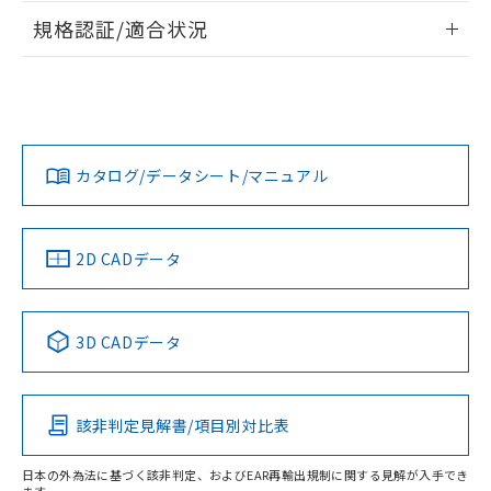
情報更新：2026/7/29
規格認証/適合状況
ログイン/会員登録
EU RoHS
注意事項・凡例
UL認証
CSA認証
CEマーキング
No
No
N/A
対応状況
対応予定月
※1
※2
ダウンロードデータをご利用いただく前に、以下を必ずお読
みください。
カタログ/データシート/マニュアル
対応済み
ソフトウェアの使用条件
LR型式承認
DNV型式承認
BV型式承認
KR型式承
（イギリス
（ノルウェー
（フランス
（韓国
船舶規格）
船舶規格）
船舶規格）
船舶規格
中国 RoHS
注意事項・凡例
2D CADデータ
No
No
No
No
中国 RoHS表
※1 ※2
3D CADデータ
この製品の規格認証/適合状況ページへ
Pb
Hg
Cd
Cr(VI)
その他の認証はこちらのページからご検索ください
該非判定見解書/項目別対比表
X
O
O
O
日本の外為法に基づく該非判定、およびEAR再輸出規制に関する見解が入手でき