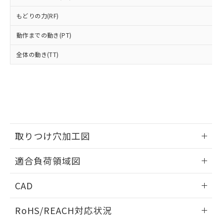
登録された部品リストについて、当社
および当社の共同利用者が、当社の製
もどりの力(RF)
下記の非含有証明書をダウンロードするこ
品・サービスに関するお客様との取
とができます。
合意する
キャンセル
引・商談に必要な範囲で利用すること
動作までの動き(PT)
をご了承ください。
EU RoHS指令（10物質）の非含有証明書
※当社の共同利用者とは、
"個人情報
全体の動き(TT)
51物質の非含有証明書（当社基準）
の共同利用に関して"
の「1.共同利
※本証明書は発行日時点で非含有を証明す
用者の範囲」に記載されている法人を
るもので、過去に遡って非含有を証明する
指します。
ものではありません。
また、RoHS指令のフタル酸エステル類４
物質の対応では、対応完了までの期間は出
荷製品に未対応品が混在することから備考
欄に対応日を記載しておりました。
取りつけ穴加工図
既に当社にて対応品への在庫切替を完了
情報更新：2026/05/21
していることから、特段のことがない限
適合負荷領域図
り、2022年1月12日より割愛しておりま
す。
情報更新：2026/05/21
CAD
ログイン/会員登録いただくと、CADデータをダウンロー
RoHS/REACH対応状況
ドすることができます。