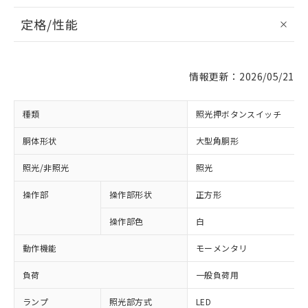
定格/性能
情報更新：2026/05/21
種類
照光押ボタンスイッチ
胴体形状
大型角胴形
照光/非照光
照光
操作部
操作部形状
正方形
操作部色
白
動作機能
モーメンタリ
負荷
一般負荷用
ランプ
照光部方式
LED