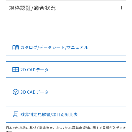
情報更新：2026/7/29
規格認証/適合状況
ログイン/会員登録
EU RoHS
注意事項・凡例
UL認証
CSA認証
CEマーキング
No
No
N/A
対応状況
対応予定月
※1
※2
ダウンロードデータをご利用いただく前に、以下を必ずお読
みください。
カタログ/データシート/マニュアル
対応済み
ソフトウェアの使用条件
LR型式承認
DNV型式承認
BV型式承認
KR型式承
（イギリス
（ノルウェー
（フランス
（韓国
船舶規格）
船舶規格）
船舶規格）
船舶規格
中国 RoHS
注意事項・凡例
2D CADデータ
No
No
No
No
中国 RoHS表
※1 ※2
3D CADデータ
この製品の規格認証/適合状況ページへ
Pb
Hg
Cd
Cr(VI)
その他の認証はこちらのページからご検索ください
該非判定見解書/項目別対比表
X
O
O
O
日本の外為法に基づく該非判定、およびEAR再輸出規制に関する見解が入手でき