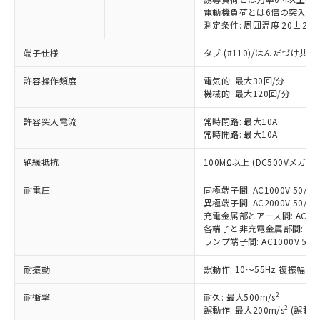
電動機負荷とは6倍の突入電
測定条件: 周囲温度 20±2℃
※1 対応状況
端子仕様
タブ (#110)/はんだづけ共
許容操作頻度
電気的: 最大30回/分
対応済み：EU RoHS指令（10物質）の
機械的: 最大120回/分
非含有に対応した製品が提供可能な商品で
す。
許容突入電流
常時閉路: 最大10A
対応予定：EU RoHS指令（10物質）の非含
常時開路: 最大10A
ご利用条件
有に対応した製品に切り替える予定のある
商品です。
絶縁抵抗
100MΩ以上 (DC500Vメガ)
対応予定なし：EU RoHS指令（10物質）の
以下の条件をお読みいただき、同意のうえ
非含有に非対応の商品で、対応品を出す予
耐電圧
同極端子間: AC1000V 50/60H
ご利用ください。
定はありません。
異極端子間: AC2000V 50/60H
充電金属部とアース間: AC2000V
調査・確認中：EU RoHS指令（10物質）の
本サービスは、当社制御機器事業取扱
※1 中国RoHS○×表
各端子と非充電金属部間: AC200
非含有の対応状況を調査中または確認中の
商品の当社在庫状況および標準価格
ランプ端子間: AC1000V 50/
商品です。
(税抜)を提供させていただくもので
「○」：最大均質材料含有率が中国RoHSの
非該当品：ライセンス料など無形物で、有
す。
耐振動
誤動作: 10～55Hz 複振幅 1
基準値以下であることを示します。
害物質有無と関係のない商品です。
当社制御機器事業取扱商品の中には、
「×」：最大均質材料含有率が中国RoHSの
仕入先様の事情により、非含有部品として
2
耐衝撃
耐久: 最大500m/s
本サービスの対象外となる商品もある
基準値を超えていることを示します。
いたものが、含有品と判明した場合などや
当社は、これら貴社製品のうち、外国
2
誤動作: 最大200m/s
(誤動作
ことをご了承ください。
「－」：未確認です。当社販売部門へお問