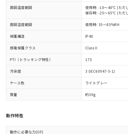
むを得ず変更することがあります。
為替および外国貿易法に定める商品
在庫状況および標準価格照会結果は、
い合わせください。
周囲温度範囲
使用時: -10～40℃ (ただ
（以下｢規制貨物等」という）を輸出
記載している更新日時点での社内デー
保存時: -25～65℃ (ただ
*EU RoHS指令（10物質）：
または国外への提供する場合は、日本
記
タに基づき作成されるものであり、閲
説明
鉛(Pb) 1000ppm以下、 水銀(Hg) 1000ppm以下、 カド
*中国RoHS10物質の基準値 (GB/T26572)：
国政府の輸出許可(または役務取引許
号
覧された時点での実際の在庫および標
ミウム(Cd) 100ppm以下、
Pb(鉛) :1000ppm、 Hg(水銀) : 1000ppm、 Cd(カドミウ
周囲湿度範囲
使用時: 35～85%RH
可)を取得するなどの必要な手続きを
六価クロム(Cr(Ⅵ)) 1000ppm以下、ポリ臭化ビフェニル
ム) : 100ppm、
準価格とは異なる場合があることをご
類(PBB) 1000ppm以下、ポリ臭化ジフェニルエーテル類
Cr(Ⅵ)(六価クロム) : 1000ppm、 PBBs(ポリ臭化ビフェ
とります。
了承ください。
(PBDE) 1000ppm以下、フタル酸ビス(2-エチルヘキシ
保護構造
IP40
○
一定数以上の在庫あり
ニル類) : 1000ppm、 PBDEs(ポリ臭化ジフェニルエーテ
当社は規制貨物を破棄する場合は、完
ル) (DEHP)(別名：DOP) 1000ppm以下、フタル酸ブチ
正式な納期状況および標準価格はお客
ル類) : 1000ppm、
ルベンジル（BBP） 1000ppm以下、フタル酸ジブチル
全に破砕するなど、違法に輸出されな
DBP(フタル酸ジブチル) : 1000ppm、 DIBP(フタル酸ジ
様のお取引先、またはお客様担当のオ
感電保護クラス
Class II
（DBP） 1000ppm以下、フタル酸ジイソブチル
イソブチル) : 1000ppm、 BBP(フタル酸ブチルベンジ
△
一定数には満たないが在庫あり
いよう必要な手段を講じます。
ムロン制御機器販売店・当社販売員に
(DIBP) 1000ppm以下
ル) : 1000ppm、
当社は貴社製品を、核兵器、ミサイ
但し、RoHS指令で産業用監視および制御機器に対する
DEHP(フタル酸ビス(2-エチルヘキシル)) : 1000ppm
PTI（トラッキング特性）
175
ご相談ください。
適用除外項目は除く。
ル、化学兵器、生物兵器またはその他
－
在庫なし(最新の在庫状況につ
オムロン制御機器販売店や当社販売拠
フタル酸エステル類の４物質については閾値を超える意
武器並びにこれらの製造装置等に一切
汚染度
3 (IEC60947-5-1)
いては、お客様のお取引先、ま
図的な使用がないことを確認しています。
点は「
販売ネットワーク
」をご確認
※2 環境保護使用期限
使用いたしません。
たはお客様担当のオムロン制御
ください。
ケース色
ライトグレー
当社は、貴社製品を第三者に販売する
機器販売店・当社販売員にご確
在庫状況および標準価格結果を当社の
※2 対応予定月
「ｅ」：有害物質（10物質）のすべてが基
場合は、上記1、2および3の内容を当
認ください)
事前の承諾なく第三者に漏洩または開
質量
約30g
準値以下であることを示します。
該第三者に通知します。また当社は、
示しないようお願いします。
部品在庫の切り替え状況などにより、予定
「10」：通常の使用状況下において有害物
販売先および販売に係わる関係者が違
マイパーツ機能（部品リスト作成サー
空
受注生産機種、また在庫状況の
月が前後することがあります。
質が外部に漏えいし、環境に深刻な影響を
法に輸出するおそれがある場合は、取
ビス）をご利用いただくには、I-Web
白
情報を公開していない機種
及ぼさない年数を意味します。
り引きをいたしません。
動作特性
メンバーズにご登録されている必要が
「－」：未確認です。当社販売部門へお問
あります。
い合わせください。
お客様が当ウェブサイト上で当社にご
動作に必要な力(OF)
※3 非含有証明書ダウンロード