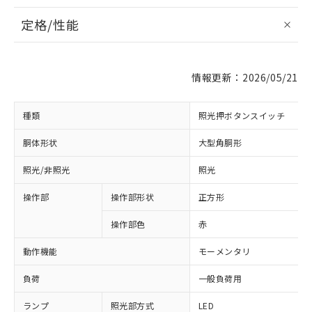
定格/性能
情報更新：2026/05/21
種類
照光押ボタンスイッチ
胴体形状
大型角胴形
照光/非照光
照光
操作部
操作部形状
正方形
操作部色
赤
動作機能
モーメンタリ
負荷
一般負荷用
ランプ
照光部方式
LED