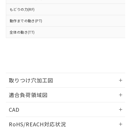
登録された部品リストについて、当社
および当社の共同利用者が、当社の製
もどりの力(RF)
下記の非含有証明書をダウンロードするこ
品・サービスに関するお客様との取
とができます。
合意する
キャンセル
引・商談に必要な範囲で利用すること
動作までの動き(PT)
をご了承ください。
EU RoHS指令（10物質）の非含有証明書
※当社の共同利用者とは、
"個人情報
全体の動き(TT)
51物質の非含有証明書（当社基準）
の共同利用に関して"
の「1.共同利
※本証明書は発行日時点で非含有を証明す
用者の範囲」に記載されている法人を
るもので、過去に遡って非含有を証明する
指します。
ものではありません。
また、RoHS指令のフタル酸エステル類４
物質の対応では、対応完了までの期間は出
荷製品に未対応品が混在することから備考
欄に対応日を記載しておりました。
取りつけ穴加工図
既に当社にて対応品への在庫切替を完了
情報更新：2026/05/21
していることから、特段のことがない限
適合負荷領域図
り、2022年1月12日より割愛しておりま
す。
情報更新：2026/05/21
CAD
ログイン/会員登録いただくと、CADデータをダウンロー
RoHS/REACH対応状況
ドすることができます。