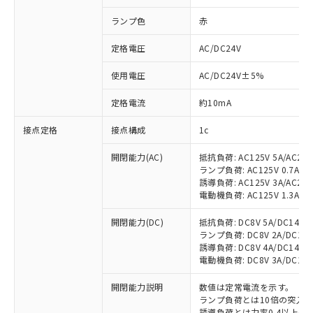
ランプ色
赤
定格電圧
AC/DC24V
使用電圧
AC/DC24V±5%
定格電流
約10mA
接点定格
接点構成
1c
開閉能力(AC)
抵抗負荷: AC125V 5A/AC250
ランプ負荷: AC125V 0.7A/AC2
誘導負荷: AC125V 3A/AC250
電動機負荷: AC125V 1.3A/AC2
開閉能力(DC)
抵抗負荷: DC8V 5A/DC14V 5A
ランプ負荷: DC8V 2A/DC14V 2
誘導負荷: DC8V 4A/DC14V 4A
電動機負荷: DC8V 3A/DC14V 3
開閉能力説明
数値は定常電流を示す。
ランプ負荷とは10倍の突入
誘導負荷とは力率0.4以上(AC