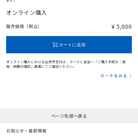
ます。
"対応済み"や非含有の記載がされた商品であっても、流通
在庫等で未対応品が混在する可能性があります。
オンライン購入
非含有品が必要な際は、弊社営業部門もしくは販売店へお
問い合わせください。
¥ 5,000
販売価格（税込）
この製品のRoHS/REACH対応状況ページへ
カートに追加
オンライン購入における出荷予定日は、カートに追加～「ご購入手続き：価
格・納期の確認」画面にてご確認ください。
カートをみる
ページ先頭へ戻る
お知らせ・最新情報