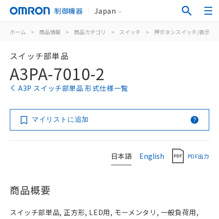
制御機器
Japan
ホーム
>
商品情報
>
商品カテゴリ
>
スイッチ
>
押ボタンスイッチ/表示灯
スイッチ部単品
A3PA-7010-2
A3P スイッチ部単品 形式仕様一覧
マイリストに追加
日本語
English
PDF出力
商品概要
スイッチ部単品, 正方形, LED用, モーメンタリ, 一般負荷用,