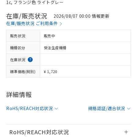
1c, フランジ色 ライトグレー
在庫/販売状況
2026/08/07 00:00 情報更新
在庫/販売状況 ご利用条件
販売状況
販売中
機種区分
受注生産機種
在庫状況
標準価格(税別)
¥ 1,720
※1 対応状況
詳細情報
対応済み：EU RoHS指令（10物質）の
RoHS/REACH対応状況
規格認証/適合状況
非含有に対応した製品が提供可能な商品で
す。
対応予定：EU RoHS指令（10物質）の非含
ご利用条件
有に対応した製品に切り替える予定のある
RoHS/REACH対応状況
商品です。