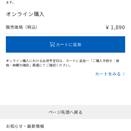
オムロン制御機器販売店や当社販売拠
フタル酸エステル類の４物質については閾値を超える意
ます。
武器並びにこれらの製造装置等に一切
いては、お客様のお取引先、ま
図的な使用がないことを確認しています。
"対応済み"や非含有の記載がされた商品であっても、流通
点は「
販売ネットワーク
」をご確認
※2 環境保護使用期限
使用いたしません。
たはお客様担当のオムロン制御
在庫等で未対応品が混在する可能性があります。
オンライン購入
ください。
当社は、貴社製品を第三者に販売する
機器販売店・当社販売員にご確
非含有品が必要な際は、弊社営業部門もしくは販売店へお
在庫状況および標準価格結果を当社の
※2 対応予定月
「ｅ」：有害物質（10物質）のすべてが基
場合は、上記1、2および3の内容を当
認ください)
問い合わせください。
事前の承諾なく第三者に漏洩または開
¥ 1,890
販売価格（税込）
準値以下であることを示します。
該第三者に通知します。また当社は、
示しないようお願いします。
部品在庫の切り替え状況などにより、予定
「10」：通常の使用状況下において有害物
販売先および販売に係わる関係者が違
マイパーツ機能（部品リスト作成サー
空
受注生産機種、また在庫状況の
この製品のRoHS/REACH対応状況ページへ
月が前後することがあります。
質が外部に漏えいし、環境に深刻な影響を
法に輸出するおそれがある場合は、取
ビス）をご利用いただくには、I-Web
白
情報を公開していない機種
カートに追加
及ぼさない年数を意味します。
り引きをいたしません。
メンバーズにご登録されている必要が
「－」：未確認です。当社販売部門へお問
あります。
い合わせください。
オンライン購入における出荷予定日は、カートに追加～「ご購入手続き：価
お客様が当ウェブサイト上で当社にご
格・納期の確認」画面にてご確認ください。
※3 非含有証明書ダウンロード
登録された部品リストについて、当社
カートをみる
および当社の共同利用者が、当社の製
下記の非含有証明書をダウンロードするこ
品・サービスに関するお客様との取
とができます。
合意する
キャンセル
引・商談に必要な範囲で利用すること
をご了承ください。
EU RoHS指令（10物質）の非含有証明書
※当社の共同利用者とは、
"個人情報
51物質の非含有証明書（当社基準）
の共同利用に関して"
の「1.共同利
※本証明書は発行日時点で非含有を証明す
用者の範囲」に記載されている法人を
ページ先頭へ戻る
るもので、過去に遡って非含有を証明する
指します。
ものではありません。
お知らせ・最新情報
また、RoHS指令のフタル酸エステル類４