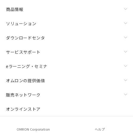
物質の対応では、対応完了までの期間は出
荷製品に未対応品が混在することから備考
商品情報
欄に対応日を記載しておりました。
既に当社にて対応品への在庫切替を完了
ソリューション
していることから、特段のことがない限
り、2022年1月12日より割愛しておりま
ダウンロードセンタ
す。
サービスサポート
eラーニング・セミナ
オムロンの提供価値
販売ネットワーク
オンラインストア
OMRON Corporation
ヘルプ