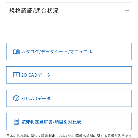
情報更新：2026/7/29
対応予定なし：EU RoHS指令（10物質）の
規格認証/適合状況
以下の条件をお読みいただき、同意のうえ
非含有に非対応の商品で、対応品を出す予
ご利用ください。
定はありません。
EU RoHS
注意事項・凡例
UL認証
CSA認証
CEマーキング
調査・確認中：EU RoHS指令（10物質）の
本サービスは、当社制御機器事業取扱
※1 中国RoHS○×表
非含有の対応状況を調査中または確認中の
商品の当社在庫状況および標準価格
Yes
Yes
N/A
商品です。
対応状況
対応予定月
※1
※2
(税抜)を提供させていただくもので
「○」：最大均質材料含有率が中国RoHSの
非該当品：ライセンス料など無形物で、有
す。
基準値以下であることを示します。
カタログ/データシート/マニュアル
害物質有無と関係のない商品です。
対応済み
当社制御機器事業取扱商品の中には、
「×」：最大均質材料含有率が中国RoHSの
仕入先様の事情により、非含有部品として
本サービスの対象外となる商品もある
LR型式承認
DNV型式承認
BV型式承認
KR型式承
基準値を超えていることを示します。
いたものが、含有品と判明した場合などや
当社は、これら貴社製品のうち、外国
（イギリス
（ノルウェー
（フランス
（韓国
ことをご了承ください。
「－」：未確認です。当社販売部門へお問
むを得ず変更することがあります。
為替および外国貿易法に定める商品
船舶規格）
船舶規格）
船舶規格）
船舶規格
中国 RoHS
注意事項・凡例
在庫状況および標準価格照会結果は、
2D CADデータ
い合わせください。
（以下｢規制貨物等」という）を輸出
記載している更新日時点での社内デー
No
*EU RoHS指令（10物質）：
No
No
No
または国外への提供する場合は、日本
記
タに基づき作成されるものであり、閲
説明
鉛(Pb) 1000ppm以下、 水銀(Hg) 1000ppm以下、 カド
*中国RoHS10物質の基準値 (GB/T26572)：
国政府の輸出許可(または役務取引許
号
覧された時点での実際の在庫および標
ミウム(Cd) 100ppm以下、
中国 RoHS表
※1 ※2
Pb(鉛) :1000ppm、 Hg(水銀) : 1000ppm、 Cd(カドミウ
可)を取得するなどの必要な手続きを
3D CADデータ
六価クロム(Cr(Ⅵ)) 1000ppm以下、ポリ臭化ビフェニル
ム) : 100ppm、
準価格とは異なる場合があることをご
類(PBB) 1000ppm以下、ポリ臭化ジフェニルエーテル類
Cr(Ⅵ)(六価クロム) : 1000ppm、 PBBs(ポリ臭化ビフェ
とります。
この製品の規格認証/適合状況ページへ
Pb
Hg
Cd
Cr(VI)
了承ください。
(PBDE) 1000ppm以下、フタル酸ビス(2-エチルヘキシ
○
一定数以上の在庫あり
ニル類) : 1000ppm、 PBDEs(ポリ臭化ジフェニルエーテ
当社は規制貨物を破棄する場合は、完
その他の認証はこちらのページからご検索ください
ル) (DEHP)(別名：DOP) 1000ppm以下、フタル酸ブチ
正式な納期状況および標準価格はお客
ル類) : 1000ppm、
ルベンジル（BBP） 1000ppm以下、フタル酸ジブチル
全に破砕するなど、違法に輸出されな
DBP(フタル酸ジブチル) : 1000ppm、 DIBP(フタル酸ジ
様のお取引先、またはお客様担当のオ
（DBP） 1000ppm以下、フタル酸ジイソブチル
該非判定見解書/項目別対比表
イソブチル) : 1000ppm、 BBP(フタル酸ブチルベンジ
△
一定数には満たないが在庫あり
O
O
O
O
いよう必要な手段を講じます。
ムロン制御機器販売店・当社販売員に
(DIBP) 1000ppm以下
ル) : 1000ppm、
当社は貴社製品を、核兵器、ミサイ
但し、RoHS指令で産業用監視および制御機器に対する
DEHP(フタル酸ビス(2-エチルヘキシル)) : 1000ppm
ご相談ください。
適用除外項目は除く。
日本の外為法に基づく該非判定、およびEAR再輸出規制に関する見解が入手でき
ル、化学兵器、生物兵器またはその他
－
在庫なし(最新の在庫状況につ