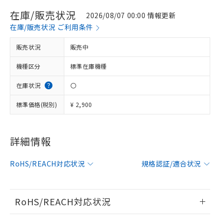
在庫/販売状況
2026/08/07 00:00 情報更新
在庫/販売状況 ご利用条件
販売状況
販売中
機種区分
標準在庫機種
在庫状況
〇
標準価格(税別)
¥ 2,900
詳細情報
※1 対応状況
対応済み：EU RoHS指令（10物質）の
RoHS/REACH対応状況
規格認証/適合状況
非含有に対応した製品が提供可能な商品で
す。
対応予定：EU RoHS指令（10物質）の非含
RoHS/REACH対応状況
ご利用条件
有に対応した製品に切り替える予定のある
商品です。
情報更新：2026/7/29