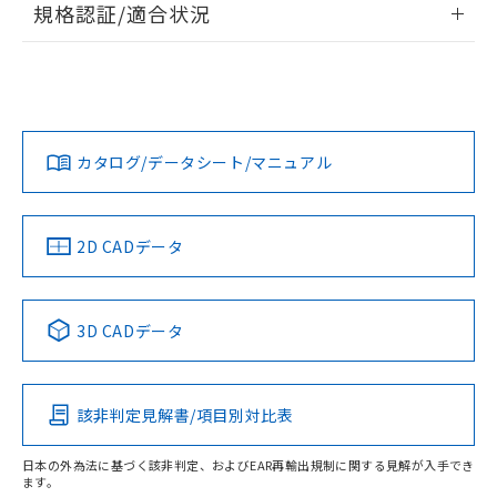
規格認証/適合状況
対応予定なし：EU RoHS指令（10物質）の
以下の条件をお読みいただき、同意のうえ
非含有に非対応の商品で、対応品を出す予
EU RoHS
注意事項・凡例
ご利用ください。
定はありません。
UL認証
CSA認証
CEマーキング
調査・確認中：EU RoHS指令（10物質）の
本サービスは、当社制御機器事業取扱
※1 中国RoHS○×表
非含有の対応状況を調査中または確認中の
No
No
N/A
商品の当社在庫状況および標準価格
対応状況
対応予定月
※1
※2
商品です。
(税抜)を提供させていただくもので
「○」：最大均質材料含有率が中国RoHSの
非該当品：ライセンス料など無形物で、有
す。
カタログ/データシート/マニュアル
対応済み
基準値以下であることを示します。
害物質有無と関係のない商品です。
当社制御機器事業取扱商品の中には、
「×」：最大均質材料含有率が中国RoHSの
仕入先様の事情により、非含有部品として
LR型式承認
DNV型式承認
BV型式承認
KR型式承
本サービスの対象外となる商品もある
基準値を超えていることを示します。
（イギリス
（ノルウェー
（フランス
（韓国
いたものが、含有品と判明した場合などや
当社は、これら貴社製品のうち、外国
ことをご了承ください。
船舶規格）
船舶規格）
船舶規格）
船舶規格
「－」：未確認です。当社販売部門へお問
中国 RoHS
注意事項・凡例
むを得ず変更することがあります。
2D CADデータ
為替および外国貿易法に定める商品
在庫状況および標準価格照会結果は、
い合わせください。
（以下｢規制貨物等」という）を輸出
記載している更新日時点での社内デー
No
No
No
No
*EU RoHS指令（10物質）：
または国外への提供する場合は、日本
記
タに基づき作成されるものであり、閲
説明
鉛(Pb) 1000ppm以下、 水銀(Hg) 1000ppm以下、 カド
*中国RoHS10物質の基準値 (GB/T26572)：
中国 RoHS表
※1 ※2
国政府の輸出許可(または役務取引許
号
覧された時点での実際の在庫および標
ミウム(Cd) 100ppm以下、
Pb(鉛) :1000ppm、 Hg(水銀) : 1000ppm、 Cd(カドミウ
3D CADデータ
可)を取得するなどの必要な手続きを
六価クロム(Cr(Ⅵ)) 1000ppm以下、ポリ臭化ビフェニル
ム) : 100ppm、
準価格とは異なる場合があることをご
この製品の規格認証/適合状況ページへ
Pb
Hg
Cd
Cr(VI)
類(PBB) 1000ppm以下、ポリ臭化ジフェニルエーテル類
Cr(Ⅵ)(六価クロム) : 1000ppm、 PBBs(ポリ臭化ビフェ
とります。
了承ください。
(PBDE) 1000ppm以下、フタル酸ビス(2-エチルヘキシ
○
一定数以上の在庫あり
ニル類) : 1000ppm、 PBDEs(ポリ臭化ジフェニルエーテ
その他の認証はこちらのページからご検索ください
当社は規制貨物を破棄する場合は、完
ル) (DEHP)(別名：DOP) 1000ppm以下、フタル酸ブチ
正式な納期状況および標準価格はお客
ル類) : 1000ppm、
ルベンジル（BBP） 1000ppm以下、フタル酸ジブチル
全に破砕するなど、違法に輸出されな
DBP(フタル酸ジブチル) : 1000ppm、 DIBP(フタル酸ジ
該非判定見解書/項目別対比表
様のお取引先、またはお客様担当のオ
X
O
O
O
（DBP） 1000ppm以下、フタル酸ジイソブチル
イソブチル) : 1000ppm、 BBP(フタル酸ブチルベンジ
△
一定数には満たないが在庫あり
いよう必要な手段を講じます。
ムロン制御機器販売店・当社販売員に
(DIBP) 1000ppm以下
ル) : 1000ppm、
当社は貴社製品を、核兵器、ミサイ
但し、RoHS指令で産業用監視および制御機器に対する
DEHP(フタル酸ビス(2-エチルヘキシル)) : 1000ppm
ご相談ください。
日本の外為法に基づく該非判定、およびEAR再輸出規制に関する見解が入手でき
適用除外項目は除く。
ル、化学兵器、生物兵器またはその他
ます。
－
在庫なし(最新の在庫状況につ
オムロン制御機器販売店や当社販売拠
フタル酸エステル類の４物質については閾値を超える意