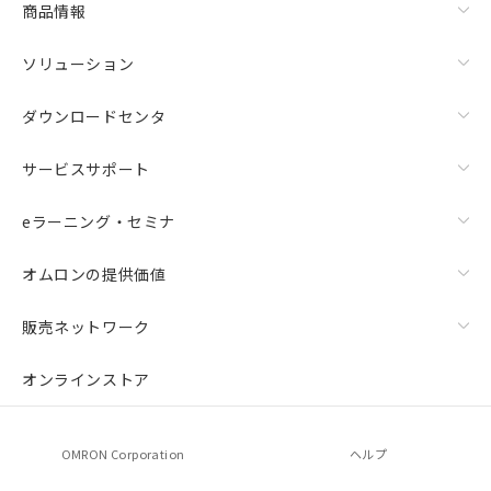
商品情報
荷製品に未対応品が混在することから備考
欄に対応日を記載しておりました。
ソリューション
既に当社にて対応品への在庫切替を完了
していることから、特段のことがない限
り、2022年1月12日より割愛しておりま
ダウンロードセンタ
す。
サービスサポート
eラーニング・セミナ
オムロンの提供価値
販売ネットワーク
オンラインストア
OMRON Corporation
ヘルプ