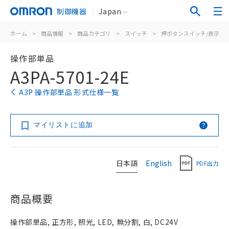
制御機器
Japan
ホーム
>
商品情報
>
商品カテゴリ
>
スイッチ
>
押ボタンスイッチ/表示灯
操作部単品
A3PA-5701-24E
A3P 操作部単品 形式仕様一覧
マイリストに追加
日本語
English
PDF出力
商品概要
操作部単品, 正方形, 照光, LED, 無分割, 白, DC24V