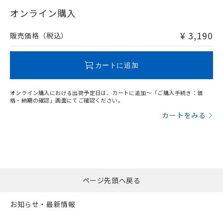
"対応済み"や非含有の記載がされた商品であっても、流通
武器並びにこれらの製造装置等に一切
いては、お客様のお取引先、ま
図的な使用がないことを確認しています。
点は「
販売ネットワーク
」をご確認
在庫等で未対応品が混在する可能性があります。
オンライン購入
※2 環境保護使用期限
使用いたしません。
たはお客様担当のオムロン制御
ください。
非含有品が必要な際は、弊社営業部門もしくは販売店へお
当社は、貴社製品を第三者に販売する
機器販売店・当社販売員にご確
在庫状況および標準価格結果を当社の
問い合わせください。
※2 対応予定月
「ｅ」：有害物質（10物質）のすべてが基
¥ 3,190
場合は、上記1、2および3の内容を当
販売価格（税込）
認ください)
事前の承諾なく第三者に漏洩または開
準値以下であることを示します。
該第三者に通知します。また当社は、
示しないようお願いします。
部品在庫の切り替え状況などにより、予定
「10」：通常の使用状況下において有害物
販売先および販売に係わる関係者が違
この製品のRoHS/REACH対応状況ページへ
マイパーツ機能（部品リスト作成サー
空
受注生産機種、また在庫状況の
月が前後することがあります。
質が外部に漏えいし、環境に深刻な影響を
法に輸出するおそれがある場合は、取
カートに追加
ビス）をご利用いただくには、I-Web
白
情報を公開していない機種
及ぼさない年数を意味します。
り引きをいたしません。
メンバーズにご登録されている必要が
「－」：未確認です。当社販売部門へお問
あります。
オンライン購入における出荷予定日は、カートに追加～「ご購入手続き：価
い合わせください。
お客様が当ウェブサイト上で当社にご
格・納期の確認」画面にてご確認ください。
※3 非含有証明書ダウンロード
登録された部品リストについて、当社
カートをみる
および当社の共同利用者が、当社の製
下記の非含有証明書をダウンロードするこ
品・サービスに関するお客様との取
とができます。
合意する
キャンセル
引・商談に必要な範囲で利用すること
をご了承ください。
EU RoHS指令（10物質）の非含有証明書
※当社の共同利用者とは、
"個人情報
51物質の非含有証明書（当社基準）
の共同利用に関して"
の「1.共同利
※本証明書は発行日時点で非含有を証明す
ページ先頭へ戻る
用者の範囲」に記載されている法人を
るもので、過去に遡って非含有を証明する
指します。
ものではありません。
お知らせ・最新情報
また、RoHS指令のフタル酸エステル類４
物質の対応では、対応完了までの期間は出