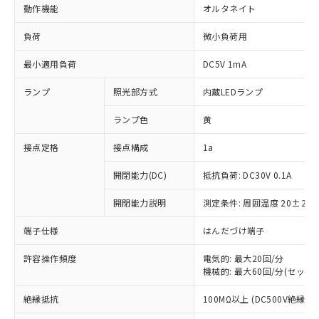
動作機能
オルタネイト
負荷
微小負荷用
最小適用負荷
DC5V 1mA
ランプ
照光部方式
内蔵LEDランプ
ランプ色
黄
接点定格
接点構成
1a
開閉能力(DC)
抵抗負荷: DC30V 0.1A
開閉能力説明
測定条件: 周囲温度 20±2℃
端子仕様
はんだづけ端子
許容操作頻度
電気的: 最大20回/分
機械的: 最大60回/分(セット
※1 対応状況
絶縁抵抗
100MΩ以上 (DC500V絶縁抵