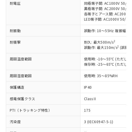
対応済み：EU RoHS指令（10物質）の
耐電圧
同極端子間: AC1000V 50/60H
非含有に対応した製品が提供可能な商品で
異極端子間: AC2000V 50/60H
す。
各端子とアース間: AC2000V 50
対応予定：EU RoHS指令（10物質）の非含
LED端子間: AC1000V 50/
ご利用条件
有に対応した製品に切り替える予定のある
耐振動
誤動作: 10～55Hz 複振幅 1
商品です。
対応予定なし：EU RoHS指令（10物質）の
2
耐衝撃
以下の条件をお読みいただき、同意のうえ
耐久: 最大500m/s
非含有に非対応の商品で、対応品を出す予
2
誤動作: 最大150m/s
(誤動作
ご利用ください。
定はありません。
調査・確認中：EU RoHS指令（10物質）の
周囲温度範囲
使用時: -10～55℃ (ただ
本サービスは、当社制御機器事業取扱
※1 中国RoHS○×表
非含有の対応状況を調査中または確認中の
保存時: -25～65℃ (ただ
商品の当社在庫状況および標準価格
商品です。
(税抜)を提供させていただくもので
「○」：最大均質材料含有率が中国RoHSの
非該当品：ライセンス料など無形物で、有
周囲湿度範囲
使用時: 35～85%RH
す。
基準値以下であることを示します。
害物質有無と関係のない商品です。
当社制御機器事業取扱商品の中には、
「×」：最大均質材料含有率が中国RoHSの
保護構造
仕入先様の事情により、非含有部品として
IP40
本サービスの対象外となる商品もある
基準値を超えていることを示します。
いたものが、含有品と判明した場合などや
当社は、これら貴社製品のうち、外国
ことをご了承ください。
感電保護クラス
「－」：未確認です。当社販売部門へお問
Class II
むを得ず変更することがあります。
為替および外国貿易法に定める商品
在庫状況および標準価格照会結果は、
い合わせください。
（以下｢規制貨物等」という）を輸出
記載している更新日時点での社内デー
PTI（トラッキング特性）
175
*EU RoHS指令（10物質）：
または国外への提供する場合は、日本
記
タに基づき作成されるものであり、閲
説明
鉛(Pb) 1000ppm以下、 水銀(Hg) 1000ppm以下、 カド
*中国RoHS10物質の基準値 (GB/T26572)：
国政府の輸出許可(または役務取引許
号
覧された時点での実際の在庫および標
ミウム(Cd) 100ppm以下、
汚染度
3 (IEC60947-5-1)
Pb(鉛) :1000ppm、 Hg(水銀) : 1000ppm、 Cd(カドミウ
可)を取得するなどの必要な手続きを
六価クロム(Cr(Ⅵ)) 1000ppm以下、ポリ臭化ビフェニル
ム) : 100ppm、
準価格とは異なる場合があることをご
類(PBB) 1000ppm以下、ポリ臭化ジフェニルエーテル類
Cr(Ⅵ)(六価クロム) : 1000ppm、 PBBs(ポリ臭化ビフェ