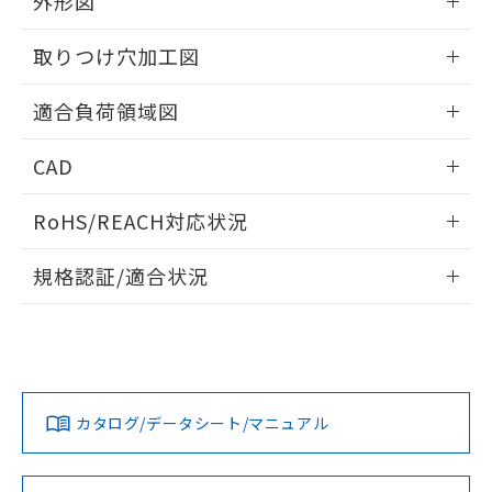
外形図
51物質の非含有証明書（当社基準）
の共同利用に関して"
の「1.共同利
※本証明書は発行日時点で非含有を証明す
情報更新：2026/05/21
用者の範囲」に記載されている法人を
取りつけ穴加工図
るもので、過去に遡って非含有を証明する
指します。
ものではありません。
情報更新：2026/05/21
また、RoHS指令のフタル酸エステル類４
適合負荷領域図
物質の対応では、対応完了までの期間は出
情報更新：2026/05/21
荷製品に未対応品が混在することから備考
CAD
欄に対応日を記載しておりました。
既に当社にて対応品への在庫切替を完了
ログイン/会員登録いただくと、CADデータをダウンロー
RoHS/REACH対応状況
していることから、特段のことがない限
ドすることができます。
り、2022年1月12日より割愛しておりま
情報更新：2026/7/29
す。
規格認証/適合状況
ログイン/会員登録
EU RoHS
注意事項・凡例
A3DT-90B1-00EYについての規格認証/適合状況については、
「カスタマーサポートセンタ お客様相談室」または貴社担当
オムロン営業員または販売店にお問い合わせください。
対応状況
対応予定月
※1
※2
ダウンロードデータをご利用いただく前に、以下を必ずお読
みください。
お問い合わせ
カタログ/データシート/マニュアル
対応済み
ソフトウェアの使用条件