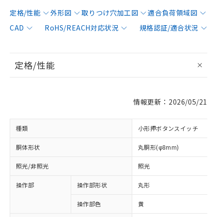
定格/性能
外形図
取りつけ穴加工図
適合負荷領域図
CAD
RoHS/REACH対応状況
規格認証/適合状況
定格/性能
情報更新：2026/05/21
種類
小形押ボタンスイッチ
胴体形状
丸胴形(φ8mm)
照光/非照光
照光
操作部
操作部形状
丸形
操作部色
黄