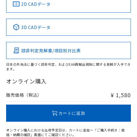
中国 RoHS
注意事項・凡例
2D CADデータ
中国 RoHS表
※1 ※2
3D CADデータ
Pb
Hg
Cd
Cr(VI)
該非判定見解書/項目別対比表
O
O
O
O
日本の外為法に基づく該非判定、およびEAR再輸出規制に関する見解が入手でき
ます。
"対応済み"や非含有の記載がされた商品であっても、流通
在庫等で未対応品が混在する可能性があります。
オンライン購入
非含有品が必要な際は、弊社営業部門もしくは販売店へお
問い合わせください。
¥ 1,580
販売価格（税込）
この製品のRoHS/REACH対応状況ページへ
カートに追加
オンライン購入における出荷予定日は、カートに追加～「ご購入手続き：価
格・納期の確認」画面にてご確認ください。