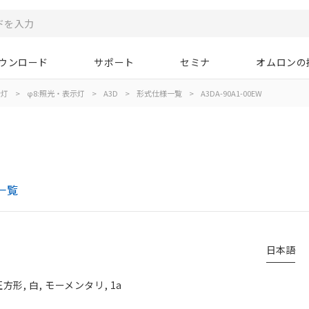
ウンロード
サポート
セミナ
オムロンの
示灯
>
φ8:照光・表示灯
>
A3D
>
形式仕様一覧
>
A3DA-90A1-00EW
一覧
日本語
形, 白, モーメンタリ, 1a