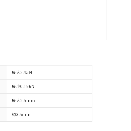
品への在庫切替を完了していることから、特段のことがない限り、20
す。
最大2.45N
最小0.196N
最大2.5mm
約3.5mm