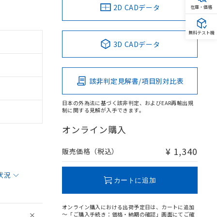
2D CADデータ
在庫・価格
無料テスト機
3D CADデータ
該非判定見解書/項目別対比表
日本の外為法に基づく該非判定、およびEAR再輸出規
制に関する見解が入手できます。
オンライン購入
¥ 1,340
販売価格（税込）
状況
カートに追加
オンライン購入における出荷予定日は、カートに追加
～「ご購入手続き：価格・納期の確認」画面にてご確