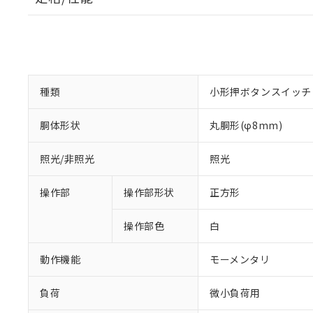
種類
小形押ボタンスイッチ
胴体形状
丸胴形(φ8mm)
照光/非照光
照光
操作部
操作部形状
正方形
操作部色
白
動作機能
モーメンタリ
負荷
微小負荷用