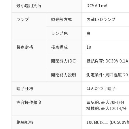
最小適用負荷
DC5V 1mA
ランプ
照光部方式
内蔵LEDランプ
ランプ色
白
接点定格
接点構成
1a
開閉能力(DC)
抵抗負荷: DC30V 0.1A
※1 対応状況
開閉能力説明
測定条件: 周囲温度 2
対応済み：EU
対応予定：EU R
端子仕様
はんだづけ端子
対応予定なし：EU
調査・確認中：EU
ご利用条件
許容操作頻度
電気的: 最大20回/分
非該当品：ライセ
機械的: 最大120回/分
※1 中国RoHS
仕入先様の事情に
があります。
以下の条件をお読
「○」：最大均質
絶縁抵抗
100MΩ以上 (DC500
「×」：最大均質