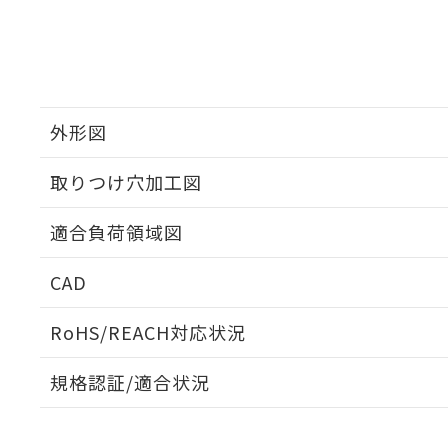
外形図
取りつけ穴加工図
適合負荷領域図
CAD
ログイン/会員登録いただくと、CADデータをダウンロ
RoHS/REACH対応状況
規格認証/適合状況
EU RoHS
注意事項・凡例
A3DA-90A1-00EWについての規格認証/適合状況につ
は販売店にお問い合わせください。