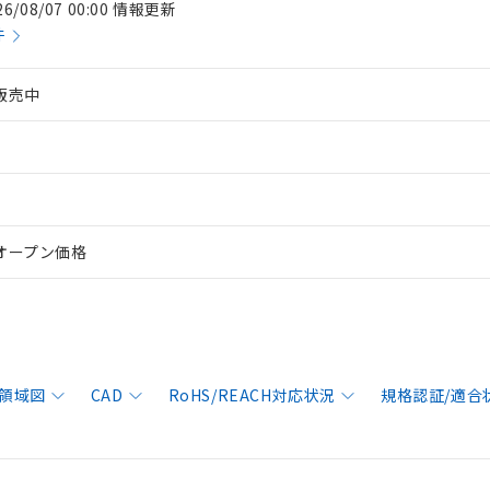
26/08/07 00:00 情報更新
件
販売中
オープン価格
領域図
CAD
RoHS/REACH対応状況
規格認証/適合