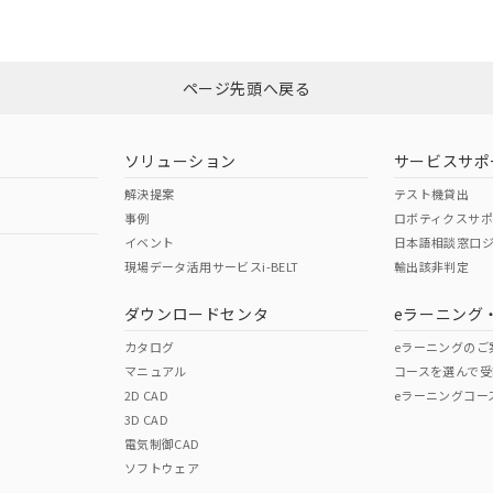
みください。
非含有証明書
※3
ページ先頭へ戻る
ダウンロードはこちら
ソリューション
サービスサポ
解決提案
テスト機貸出
事例
ロボティクスサ
イベント
日本語相談窓口
現場データ活用サービスi-BELT
輸出該非判定
I)
PBBs
PBDEs
DBP
ダウンロードセンタ
eラーニング
カタログ
eラーニングのご
マニュアル
コースを選んで受
O
O
O
2D CAD
eラーニングコー
3D CAD
電気制御CAD
在庫等で未対応品が混在する可能性があります。
ソフトウェア
問い合わせください。