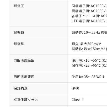
本サービスは
当社は、これ
*EU RoHS指令（10物
「－」：未確認で
鉛(Pb) 1000ppm以下、
くものです。
耐電圧
同極端子間: AC1000V 5
う）を輸出ま
記
説明
六価クロム(Cr(Ⅵ)) 1
当社制御機器
異極端子間: AC2000V 5
などの必要な
フタル酸ビス(2-エチルヘ
号
*中国RoHS10物質の基準値 
ル（DBP） 1000ppm
在庫状況およ
各端子とアース間: AC200
当社は規制貨
Pb(鉛) :1000ppm、 Hg
但し、RoHS指令で産
のであり、閲
LED端子間: AC1000V
ます。
Cr(Ⅵ)(六価クロム) : 
フタル酸エステル類の４
○
一定数以
DBP(フタル酸ジブチル) :
い。
当社は貴社製
DEHP(フタル酸ビス(2-エ
正式な納期状
置等に一切使
耐振動
誤動作: 10～55Hz 複
当社販売員に
※2 対応予定月
△
一定数に
当社は、貴社
オムロン制御
また当社は、
※2 環境保護使
2
耐衝撃
耐久: 最大500m/s
在庫状況およ
部品在庫の切り替
たしません。
－
在庫なし
2
誤動作: 最大150m/s
す。
「ｅ」：有害物質
機器販売
マイパーツ機
「10」：通常の
周囲温度範囲
使用時: -10～55℃
ている必要が
味します。
空
受注生産
保存時: -25～65℃
お客様が当ウ
※3 非含有証明
「－」：未確認で
白
が、当社の製
さい。
下記の非含有証明
周囲湿度範囲
使用時: 35～85%RH
※当社の共同
いる法人を指
EU RoHS指令（
保護構造
IP40
51物質の非含有証
※本証明書は発行
感電保護クラス
Class II
また、RoHS指
混在することから