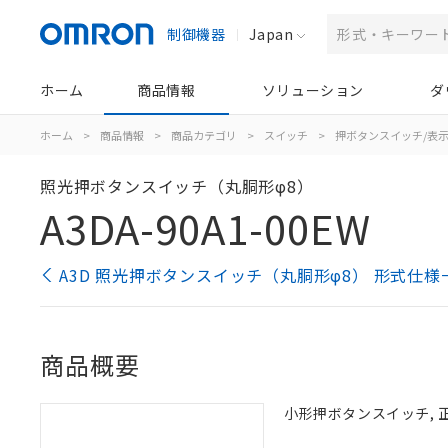
制御機器
Japan
ホーム
商品情報
ソリューション
ダ
ホーム
>
商品情報
>
商品カテゴリ
>
スイッチ
>
押ボタンスイッチ/表
照光押ボタンスイッチ（丸胴形φ8）
A3DA-90A1-00EW
A3D 照光押ボタンスイッチ（丸胴形φ8） 形式仕様
商品概要
小形押ボタンスイッチ, 正方