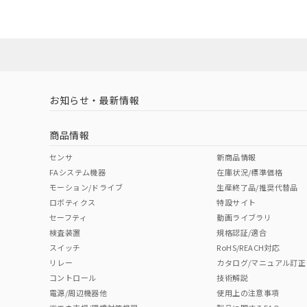
ダウンロードデータをご利用いただく前に、以下を必ずお読
対応状況
対応予定月
※1
※2
ソフトウェアの使用条件
対応済み
お知らせ・最新情報
中国 RoHS
注意事項・凡例
商品情報
中国 RoHS表
※1 ※2
センサ
新商品情報
FAシステム機器
在庫状況/標準価格
Pb
Hg
Cd
Cr(V
モーション/ドライブ
生産終了品/推奨代替品
ロボティクス
特設サイト
セーフティ
動画ライブラリ
検査装置
規格認証/適合
O
O
O
O
スイッチ
RoHS/REACH対応
リレー
カタログ/マニュアル訂正
コントロール
技術解説
"対応済み"や非含有の記載がされた商品であっても、流通
電源/周辺機器他
使用上の注意事項
非含有品が必要な際は、弊社営業部門もしくは販売店へお