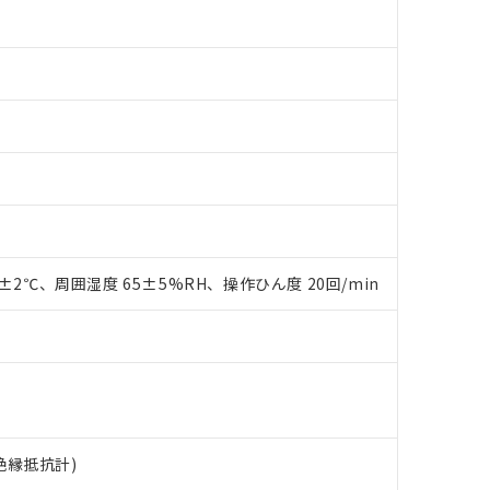
0±2℃、周囲湿度 65±5%RH、操作ひん度 20回/min
 RoHS指令（10物質）の非含有に対応した製品が提供可能な商品です
oHS指令（10物質）の非含有に対応した製品に切り替える予定のある
 RoHS指令（10物質）の非含有に非対応の商品で、対応品を出す予
 RoHS指令（10物質）の非含有の対応状況を調査中または確認中の
ンス料など無形物で、有害物質有無と関係のない商品です。
○×表
より、非含有部品としていたものが、含有品と判明した場合などやむ
みいただき、同意のうえご利用ください。
材料含有率が中国RoHSの基準値以下であることを示します。
V絶縁抵抗計)
材料含有率が中国RoHSの基準値を超えていることを示します。