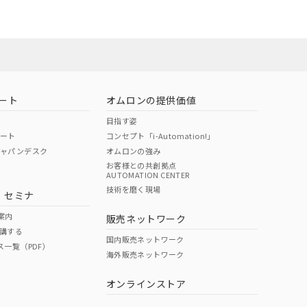
お問い合わせ
ート
オムロンの提供価値
目指す姿
ポート
コンセプト「i-Automation!」
ジャパンデスク
オムロンの強み
お客様との共創拠点
AUTOMATION CENTER
DIBP
BBP
DEHP
環境保護
技術を磨く現場
・セミナ
使用期限
案内
販売ネットワーク
講する
O
O
O
e
国内販売ネットワーク
ス一覧（PDF）
海外販売ネットワーク
オンラインストア