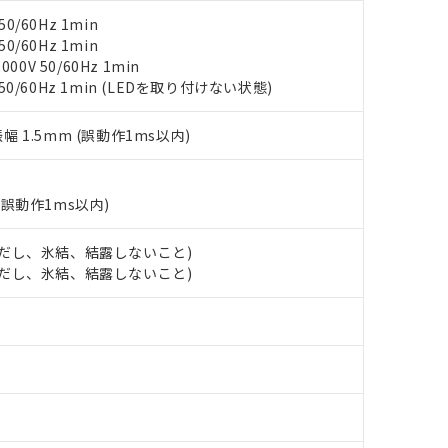
、当社制御機器事業取扱商品の当社在庫状況および標準価格(税抜)
ら貴社製品のうち、外国為替および外国貿易法に定める商品（以下｢
質）：
す。当社販売部門へお問い合わせください。
 水銀(Hg) 1000ppm以下、 カドミウム(Cd) 100ppm以下、
0/60Hz 1min
たは国外への提供する場合は、日本国政府の輸出許可(または役務取
000ppm以下、ポリ臭化ビフェニル類(PBB) 1000ppm以下、ポリ臭化ジフェニルエーテル類(P
事業取扱商品の中には、本サービスの対象外となる商品もあること
0/60Hz 1min
手続きをとります。
キシル) (DEHP)(別名：DOP) 1000ppm以下、フタル酸ブチルベンジル（BBP） 100
(GB/T26572)：
以下、フタル酸ジイソブチル (DIBP) 1000ppm以下
び標準価格照会結果は、記載している更新日時点での社内データに
0V 50/60Hz 1min
物を破棄する場合は、完全に破砕するなど、違法に輸出されないよ
(水銀) : 1000ppm、 Cd(カドミウム) : 100ppm、
業用監視および制御機器に対する適用除外項目は除く。
覧された時点での実際の在庫および標準価格とは異なる場合がある
 50/60Hz 1min (LEDを取り付けない状態)
1000ppm、 PBBs(ポリ臭化ビフェニル類) : 1000ppm、 PBDEs(ポリ臭化ジフェニルエーテル類
物質については閾値を超える意図的な使用がないことを確認しています。
上の在庫あり
 1000ppm、 DIBP(フタル酸ジイソブチル) : 1000ppm、 BBP(フタル酸ブチルベンジル) :
品を、核兵器、ミサイル、化学兵器、生物兵器またはその他武器並
チルヘキシル)) : 1000ppm
況および標準価格はお客様のお取引先、またはお客様担当のオムロ
用いたしません。
振幅 1.5mm (誤動作1ms以内)
ご相談ください。
は満たないが在庫あり
製品を第三者に販売する場合は、上記1、2および3の内容を当該第
機器販売店や当社販売拠点は「
販売ネットワーク
」をご確認くだ
販売先および販売に係わる関係者が違法に輸出するおそれがある場
用期限
び標準価格結果を当社の事前の承諾なく第三者に漏洩または開示し
え状況などにより、予定月が前後することがあります。
(最新の在庫状況については、お客様のお取引先、またはお客様担当
(誤動作1ms以内)
（10物質）のすべてが基準値以下であることを示します。
店・当社販売員にご確認ください)
能（部品リスト作成サービス）をご利用いただくには、I-Webメン
使用状況下において有害物質が外部に漏えいし、環境に深刻な影響を
 (ただし、氷結、結露しないこと)
あります。
機種、また在庫状況の情報を公開していない機種
 (ただし、氷結、結露しないこと)
ェブサイト上で当社にご登録された部品リストについて、当社およ
書ダウンロード
す。当社販売部門へお問い合わせください。
品・サービスに関するお客様との取引・商談に必要な範囲で利用す
合意する
キャンセル
書をダウンロードすることができます。
利用者とは、
"個人情報の共同利用に関して"
の「1.共同利用者の
します。
10物質）の非含有証明書
明書（当社基準）
日時点で非含有を証明するもので、過去に遡って非含有を証明するも
令のフタル酸エステル類４物質の対応では、対応完了までの期間は出
備考欄に対応日を記載しておりました。