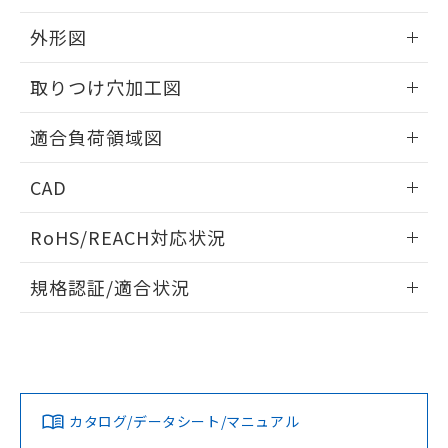
EU RoHS指令（10物質）の非含有証明書
※当社の共同利用者とは、
"個人情報
51物質の非含有証明書（当社基準）
外形図
の共同利用に関して"
の「1.共同利
※本証明書は発行日時点で非含有を証明す
用者の範囲」に記載されている法人を
るもので、過去に遡って非含有を証明する
情報更新：2026/05/21
指します。
取りつけ穴加工図
ものではありません。
また、RoHS指令のフタル酸エステル類４
情報更新：2026/05/21
適合負荷領域図
物質の対応では、対応完了までの期間は出
荷製品に未対応品が混在することから備考
情報更新：2026/05/21
欄に対応日を記載しておりました。
CAD
既に当社にて対応品への在庫切替を完了
していることから、特段のことがない限
ログイン/会員登録いただくと、CADデータをダウンロー
RoHS/REACH対応状況
り、2022年1月12日より割愛しておりま
ドすることができます。
す。
情報更新：2026/7/29
規格認証/適合状況
ログイン/会員登録
EU RoHS
注意事項・凡例
A3CT-90E1-12EWについての規格認証/適合状況について
は、「カスタマーサポートセンタ お客様相談室」または貴社
担当オムロン営業員または販売店にお問い合わせください。
対応状況
対応予定月
※1
※2
ダウンロードデータをご利用いただく前に、以下を必ずお読
みください。
お問い合わせ
カタログ/データシート/マニュアル
対応済み
ソフトウェアの使用条件