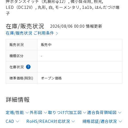
押ボタンスイッチ（丸胴形φ12）, 微小負荷用, 照光,
LED（DC12V）, 丸形, 白, モーメンタリ, 1a1b, はんだづけ端
子
在庫/販売状況
2026/08/06 00:00 情報更新
在庫/販売状況 ご利用条件
販売状況
販売中
機種区分
-
在庫状況
標準価格(税別)
オープン価格
詳細情報
定格/性能
外形図
取りつけ穴加工図
適合負荷領域図
CAD
RoHS/REACH対応状況
規格認証/適合状況