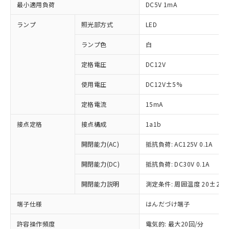
最小適用負荷
DC5V 1mA
ランプ
照光部方式
LED
ランプ色
白
定格電圧
DC12V
使用電圧
DC12V±5%
定格電流
15mA
接点定格
接点構成
1a1b
開閉能力(AC)
抵抗負荷: AC125V 0.1A
開閉能力(DC)
抵抗負荷: DC30V 0.1A
開閉能力説明
測定条件: 周囲温度 20±2℃
端子仕様
はんだづけ端子
※1 対応状況
許容操作頻度
電気的: 最大20回/分