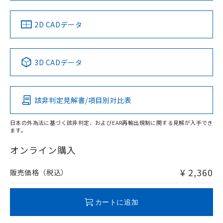
中国 RoHS
注意事項・凡例
2D CADデータ
中国 RoHS表
※1 ※2
3D CADデータ
Pb
Hg
Cd
Cr(VI)
該非判定見解書/項目別対比表
O
O
O
O
日本の外為法に基づく該非判定、およびEAR再輸出規制に関する見解が入手でき
ます。
"対応済み"や非含有の記載がされた商品であっても、流通
在庫等で未対応品が混在する可能性があります。
オンライン購入
非含有品が必要な際は、弊社営業部門もしくは販売店へお
問い合わせください。
¥ 2,360
販売価格（税込）
この製品のRoHS/REACH対応状況ページへ
カートに追加