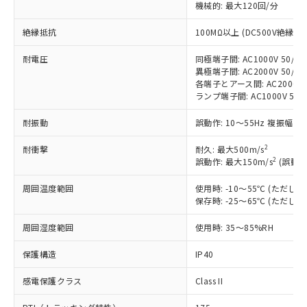
機械的: 最大120回/分
対応済み：EU RoHS指令（10物質）の
非含有に対応した製品が提供可能な商品で
絶縁抵抗
100MΩ以上 (DC500V絶縁抵
す。
対応予定：EU RoHS指令（10物質）の非含
耐電圧
同極端子間: AC1000V 50/60H
ご利用条件
有に対応した製品に切り替える予定のある
異極端子間: AC2000V 50/60H
各端子とアース間: AC2000V 50
商品です。
ランプ端子間: AC1000V 50/
対応予定なし：EU RoHS指令（10物質）の
以下の条件をお読みいただき、同意のうえ
非含有に非対応の商品で、対応品を出す予
耐振動
誤動作: 10～55Hz 複振幅 1
ご利用ください。
定はありません。
調査・確認中：EU RoHS指令（10物質）の
2
耐衝撃
耐久: 最大500m/s
本サービスは、当社制御機器事業取扱
※1 中国RoHS○×表
非含有の対応状況を調査中または確認中の
2
誤動作: 最大150m/s
(誤動作
商品の当社在庫状況および標準価格
商品です。
(税抜)を提供させていただくもので
「○」：最大均質材料含有率が中国RoHSの
非該当品：ライセンス料など無形物で、有
周囲温度範囲
使用時: -10～55℃ (ただ
す。
基準値以下であることを示します。
害物質有無と関係のない商品です。
保存時: -25～65℃ (ただ
当社制御機器事業取扱商品の中には、
「×」：最大均質材料含有率が中国RoHSの
仕入先様の事情により、非含有部品として
本サービスの対象外となる商品もある
周囲湿度範囲
基準値を超えていることを示します。
使用時: 35～85%RH
いたものが、含有品と判明した場合などや
当社は、これら貴社製品のうち、外国
ことをご了承ください。
「－」：未確認です。当社販売部門へお問
むを得ず変更することがあります。
為替および外国貿易法に定める商品
在庫状況および標準価格照会結果は、
保護構造
IP40
い合わせください。
（以下｢規制貨物等」という）を輸出
記載している更新日時点での社内デー
*EU RoHS指令（10物質）：
または国外への提供する場合は、日本
記
タに基づき作成されるものであり、閲
説明
感電保護クラス
Class II
鉛(Pb) 1000ppm以下、 水銀(Hg) 1000ppm以下、 カド
*中国RoHS10物質の基準値 (GB/T26572)：
国政府の輸出許可(または役務取引許
号
覧された時点での実際の在庫および標
ミウム(Cd) 100ppm以下、
Pb(鉛) :1000ppm、 Hg(水銀) : 1000ppm、 Cd(カドミウ
可)を取得するなどの必要な手続きを
六価クロム(Cr(Ⅵ)) 1000ppm以下、ポリ臭化ビフェニル
ム) : 100ppm、