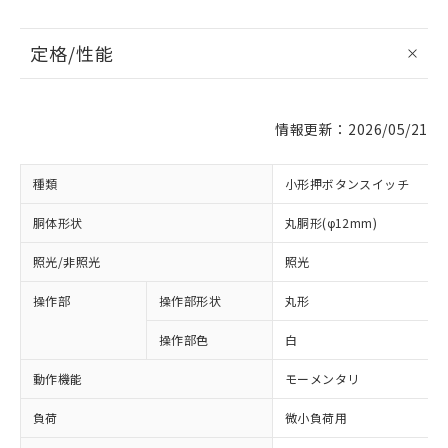
定格/性能
情報更新：2026/05/21
種類
小形押ボタンスイッチ
胴体形状
丸胴形(φ12mm)
照光/非照光
照光
操作部
操作部形状
丸形
操作部色
白
動作機能
モーメンタリ
負荷
微小負荷用