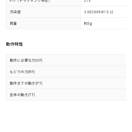
PTI（トラッキング特性）
175
準価格とは異なる場合があることをご
類(PBB) 1000ppm以下、ポリ臭化ジフェニルエーテル類
Cr(Ⅵ)(六価クロム) : 1000ppm、 PBBs(ポリ臭化ビフェ
とります。
了承ください。
(PBDE) 1000ppm以下、フタル酸ビス(2-エチルヘキシ
○
一定数以上の在庫あり
ニル類) : 1000ppm、 PBDEs(ポリ臭化ジフェニルエーテ
当社は規制貨物を破棄する場合は、完
汚染度
3 (IEC60947-5-1)
ル) (DEHP)(別名：DOP) 1000ppm以下、フタル酸ブチ
正式な納期状況および標準価格はお客
ル類) : 1000ppm、
ルベンジル（BBP） 1000ppm以下、フタル酸ジブチル
全に破砕するなど、違法に輸出されな
DBP(フタル酸ジブチル) : 1000ppm、 DIBP(フタル酸ジ
様のお取引先、またはお客様担当のオ
（DBP） 1000ppm以下、フタル酸ジイソブチル
イソブチル) : 1000ppm、 BBP(フタル酸ブチルベンジ
△
一定数には満たないが在庫あり
質量
約5g
いよう必要な手段を講じます。
ムロン制御機器販売店・当社販売員に
(DIBP) 1000ppm以下
ル) : 1000ppm、
当社は貴社製品を、核兵器、ミサイ
但し、RoHS指令で産業用監視および制御機器に対する
DEHP(フタル酸ビス(2-エチルヘキシル)) : 1000ppm
ご相談ください。
適用除外項目は除く。
ル、化学兵器、生物兵器またはその他
－
在庫なし(最新の在庫状況につ
オムロン制御機器販売店や当社販売拠
フタル酸エステル類の４物質については閾値を超える意
武器並びにこれらの製造装置等に一切
いては、お客様のお取引先、ま
図的な使用がないことを確認しています。
動作特性
点は「
販売ネットワーク
」をご確認
※2 環境保護使用期限
使用いたしません。
たはお客様担当のオムロン制御
ください。
当社は、貴社製品を第三者に販売する
機器販売店・当社販売員にご確
在庫状況および標準価格結果を当社の
※2 対応予定月
「ｅ」：有害物質（10物質）のすべてが基
動作に必要な力(OF)
場合は、上記1、2および3の内容を当
認ください)
事前の承諾なく第三者に漏洩または開
準値以下であることを示します。
該第三者に通知します。また当社は、
示しないようお願いします。
もどりの力(RF)
部品在庫の切り替え状況などにより、予定
「10」：通常の使用状況下において有害物
販売先および販売に係わる関係者が違
マイパーツ機能（部品リスト作成サー
空
受注生産機種、また在庫状況の
月が前後することがあります。
質が外部に漏えいし、環境に深刻な影響を
法に輸出するおそれがある場合は、取
ビス）をご利用いただくには、I-Web
白
情報を公開していない機種
動作までの動き(PT)
及ぼさない年数を意味します。
り引きをいたしません。
メンバーズにご登録されている必要が
「－」：未確認です。当社販売部門へお問
あります。
全体の動き(TT)
い合わせください。
お客様が当ウェブサイト上で当社にご
※3 非含有証明書ダウンロード
登録された部品リストについて、当社
および当社の共同利用者が、当社の製
下記の非含有証明書をダウンロードするこ
品・サービスに関するお客様との取
とができます。
合意する
キャンセル
引・商談に必要な範囲で利用すること
をご了承ください。