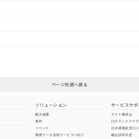
情報更新：2
ードすることができます。
情報更新：
ログイン/会員登録
いては、「カスタマーサポートセンタ お客様相談室」または貴社担当オム
みください。
非含有証明書
※3
ページ先頭へ戻る
ダウンロードはこちら
ソリューション
サービスサポ
解決提案
テスト機貸出
事例
ロボティクスサ
イベント
日本語相談窓口
現場データ活用サービスi-BELT
輸出該非判定