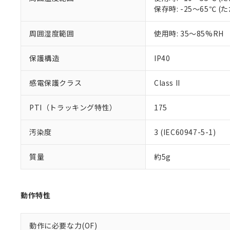
いる法人を指
EU RoHS指令（
保存時: -25～65℃
51物質の非含有証
※本証明書は発行
周囲湿度範囲
使用時: 35～85%RH
また、RoHS指
混在することから
保護構造
IP40
既に当社にて対応
り割愛しておりま
感電保護クラス
Class II
PTI（トラッキング特性）
175
汚染度
3 (IEC60947-5-1)
質量
約5g
動作特性
動作に必要な力(OF)