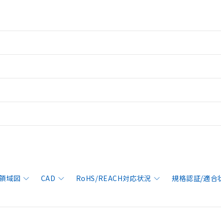
領域図
CAD
RoHS/REACH対応状況
規格認証/適合