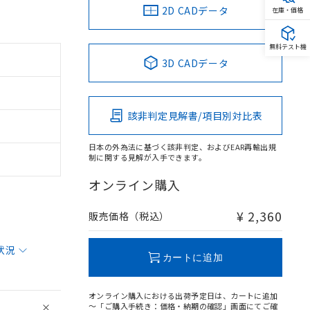
2D CADデータ
在庫・価格
無料テスト機
3D CADデータ
該非判定見解書/項目別対比表
日本の外為法に基づく該非判定、およびEAR再輸出規
制に関する見解が入手できます。
オンライン購入
¥ 2,360
販売価格（税込）
状況
カートに追加
オンライン購入における出荷予定日は、カートに追加
～「ご購入手続き：価格・納期の確認」画面にてご確