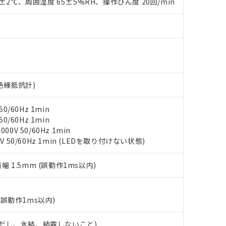
0±2℃、周囲湿度 65±5%RH、操作ひん度 20回/min
ンス料など無形物で、有害物質有無と関係のない商品です。
○×表
より、非含有部品としていたものが、含有品と判明した場合などやむ
みいただき、同意のうえご利用ください。
材料含有率が中国RoHSの基準値以下であることを示します。
材料含有率が中国RoHSの基準値を超えていることを示します。
、当社制御機器事業取扱商品の当社在庫状況および標準価格(税抜)
ら貴社製品のうち、外国為替および外国貿易法に定める商品（以下｢
質）：
す。当社販売部門へお問い合わせください。
 水銀(Hg) 1000ppm以下、 カドミウム(Cd) 100ppm以下、
たは国外への提供する場合は、日本国政府の輸出許可(または役務取
000ppm以下、ポリ臭化ビフェニル類(PBB) 1000ppm以下、ポリ臭化ジフェニルエーテル類(P
事業取扱商品の中には、本サービスの対象外となる商品もあること
手続きをとります。
キシル) (DEHP)(別名：DOP) 1000ppm以下、フタル酸ブチルベンジル（BBP） 100
(GB/T26572)：
以下、フタル酸ジイソブチル (DIBP) 1000ppm以下
び標準価格照会結果は、記載している更新日時点での社内データに
物を破棄する場合は、完全に破砕するなど、違法に輸出されないよ
V絶縁抵抗計)
(水銀) : 1000ppm、 Cd(カドミウム) : 100ppm、
業用監視および制御機器に対する適用除外項目は除く。
覧された時点での実際の在庫および標準価格とは異なる場合がある
1000ppm、 PBBs(ポリ臭化ビフェニル類) : 1000ppm、 PBDEs(ポリ臭化ジフェニルエーテル類
物質については閾値を超える意図的な使用がないことを確認しています。
上の在庫あり
 1000ppm、 DIBP(フタル酸ジイソブチル) : 1000ppm、 BBP(フタル酸ブチルベンジル) :
品を、核兵器、ミサイル、化学兵器、生物兵器またはその他武器並
チルヘキシル)) : 1000ppm
0/60Hz 1min
況および標準価格はお客様のお取引先、またはお客様担当のオムロ
用いたしません。
0/60Hz 1min
ご相談ください。
は満たないが在庫あり
製品を第三者に販売する場合は、上記1、2および3の内容を当該第
0V 50/60Hz 1min
機器販売店や当社販売拠点は「
販売ネットワーク
」をご確認くだ
販売先および販売に係わる関係者が違法に輸出するおそれがある場
用期限
V 50/60Hz 1min (LEDを取り付けない状態)
び標準価格結果を当社の事前の承諾なく第三者に漏洩または開示し
え状況などにより、予定月が前後することがあります。
(最新の在庫状況については、お客様のお取引先、またはお客様担当
（10物質）のすべてが基準値以下であることを示します。
店・当社販売員にご確認ください)
振幅 1.5mm (誤動作1ms以内)
能（部品リスト作成サービス）をご利用いただくには、I-Webメン
使用状況下において有害物質が外部に漏えいし、環境に深刻な影響を
あります。
機種、また在庫状況の情報を公開していない機種
ェブサイト上で当社にご登録された部品リストについて、当社およ
書ダウンロード
す。当社販売部門へお問い合わせください。
品・サービスに関するお客様との取引・商談に必要な範囲で利用す
(誤動作1ms以内)
合意する
キャンセル
書をダウンロードすることができます。
利用者とは、
"個人情報の共同利用に関して"
の「1.共同利用者の
 (ただし、氷結、結露しないこと)