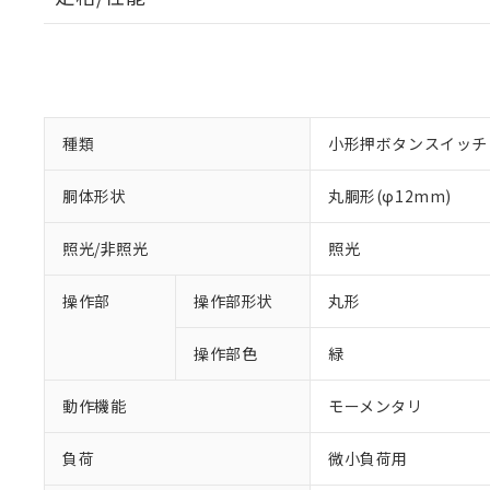
種類
小形押ボタンスイッチ
胴体形状
丸胴形(φ12mm)
照光/非照光
照光
操作部
操作部形状
丸形
操作部色
緑
動作機能
モーメンタリ
負荷
微小負荷用