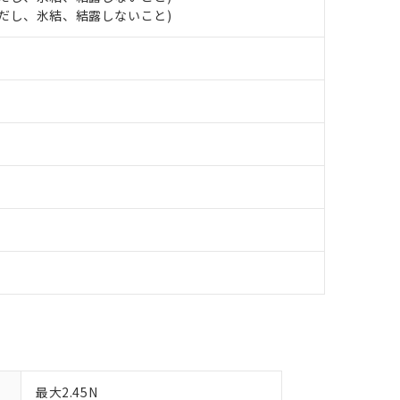
します。
10物質）の非含有証明書
 (ただし、氷結、結露しないこと)
明書（当社基準）
日時点で非含有を証明するもので、過去に遡って非含有を証明するも
令のフタル酸エステル類４物質の対応では、対応完了までの期間は出
備考欄に対応日を記載しておりました。
品への在庫切替を完了していることから、特段のことがない限り、20
す。
最大2.45N