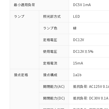
最小適用負荷
DC5V 1mA
ランプ
照光部方式
LED
ランプ色
緑
定格電圧
DC12V
使用電圧
DC12V±5%
定格電流
15mA
接点定格
接点構成
1a1b
※1 対応状況
開閉能力(AC)
抵抗負荷: AC125V 0.1
対応済み：EU
対応予定：EU R
開閉能力(DC)
抵抗負荷: DC30V 0.1A
対応予定なし：EU
調査・確認中：EU