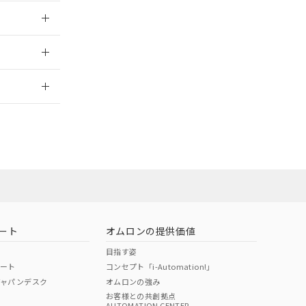
026/05/21
2026/7/29
ロン営業員また
お問い合わせ
ート
オムロンの提供価値
目指す姿
ポート
コンセプト「i-Automation!」
ジャパンデスク
オムロンの強み
お客様との共創拠点
AUTOMATION CENTER