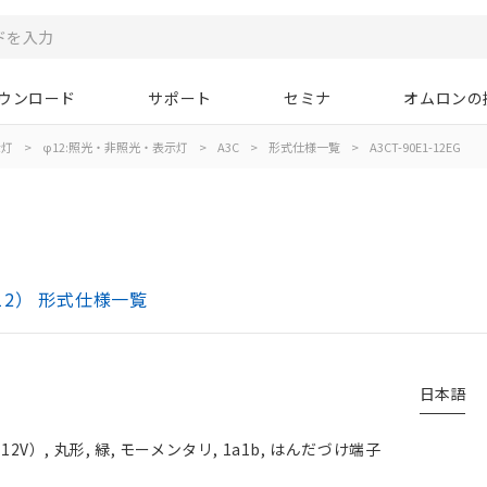
ウンロード
サポート
セミナ
オムロンの
示灯
>
φ12:照光・非照光・表示灯
>
A3C
>
形式仕様一覧
>
A3CT-90E1-12EG
12） 形式仕様一覧
日本語
V）, 丸形, 緑, モーメンタリ, 1a1b, はんだづけ端子