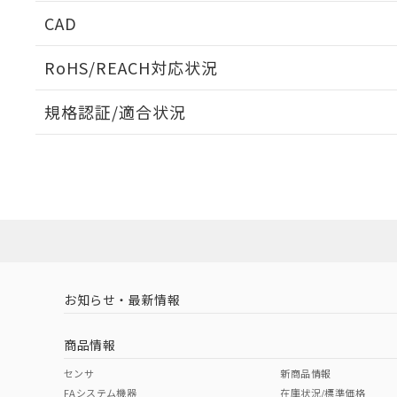
CAD
ログイン/会員登録いただくと、CADデータをダウンロ
RoHS/REACH対応状況
規格認証/適合状況
EU RoHS
注意事項・凡例
A3CT-90E1-12EGについての規格認証/適合状況につ
は販売店にお問い合わせください。
ダウンロードデータをご利用いただく前に、以下を必ずお読
対応状況
対応予定月
※1
※2
ソフトウェアの使用条件
対応済み
お知らせ・最新情報
中国 RoHS
注意事項・凡例
商品情報
中国 RoHS表
※1 ※2
センサ
新商品情報
FAシステム機器
在庫状況/標準価格