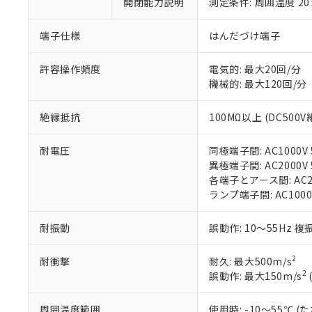
ご利用条件
開閉能力説明
測定条件: 周囲温度 2
非該当品：ライセ
※1 中国RoHS
仕入先様の事情に
端子仕様
はんだづけ端子
があります。
以下の条件をお読
「○」：最大均質
「×」：最大均質
本サービスは
許容操作頻度
電気的: 最大20回/分
当社は、これ
*EU RoHS指令（10物
「－」：未確認で
鉛(Pb) 1000ppm以下、
くものです。
機械的: 最大120回/分
う）を輸出ま
記
説明
六価クロム(Cr(Ⅵ)) 1
当社制御機器
などの必要な
フタル酸ビス(2-エチルヘ
号
*中国RoHS10物質の基準値 
ル（DBP） 1000ppm
在庫状況およ
当社は規制貨
絶縁抵抗
100MΩ以上 (DC500
Pb(鉛) :1000ppm、 Hg
但し、RoHS指令で産
のであり、閲
ます。
Cr(Ⅵ)(六価クロム) : 
フタル酸エステル類の４
○
一定数以
DBP(フタル酸ジブチル) :
い。
当社は貴社製
DEHP(フタル酸ビス(2-エ
耐電圧
同極端子間: AC1000V 5
正式な納期状
置等に一切使
異極端子間: AC2000V 5
当社販売員に
※2 対応予定月
△
一定数に
当社は、貴社
各端子とアース間: AC200
オムロン制御
また当社は、
※2 環境保護使
ランプ端子間: AC1000
在庫状況およ
部品在庫の切り替
たしません。
－
在庫なし
す。
「ｅ」：有害物質
機器販売
耐振動
誤動作: 10～55Hz 複
マイパーツ機
「10」：通常の
ている必要が
味します。
空
受注生産
お客様が当ウ
※3 非含有証明
2
耐衝撃
耐久: 最大500m/s
「－」：未確認で
白
が、当社の製
2
誤動作: 最大150m/s
さい。
下記の非含有証明
※当社の共同
周囲温度範囲
使用時: -10～55℃