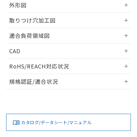
※当社の共同利用者とは、
"個人情報
外形図
51物質の非含有証明書（当社基準）
の共同利用に関して"
の「1.共同利
※本証明書は発行日時点で非含有を証明す
用者の範囲」に記載されている法人を
情報更新：2026/05/21
るもので、過去に遡って非含有を証明する
取りつけ穴加工図
指します。
ものではありません。
情報更新：2026/05/21
また、RoHS指令のフタル酸エステル類４
適合負荷領域図
物質の対応では、対応完了までの期間は出
荷製品に未対応品が混在することから備考
情報更新：2026/05/21
CAD
欄に対応日を記載しておりました。
既に当社にて対応品への在庫切替を完了
ログイン/会員登録いただくと、CADデータをダウンロー
していることから、特段のことがない限
RoHS/REACH対応状況
ドすることができます。
り、2022年1月12日より割愛しておりま
す。
情報更新：2026/7/29
規格認証/適合状況
ログイン/会員登録
EU RoHS
注意事項・凡例
A3CT-90E1-05EWについての規格認証/適合状況について
は、「カスタマーサポートセンタ お客様相談室」または貴社
担当オムロン営業員または販売店にお問い合わせください。
対応状況
対応予定月
※1
※2
ダウンロードデータをご利用いただく前に、以下を必ずお読
みください。
お問い合わせ
カタログ/データシート/マニュアル
対応済み
ソフトウェアの使用条件