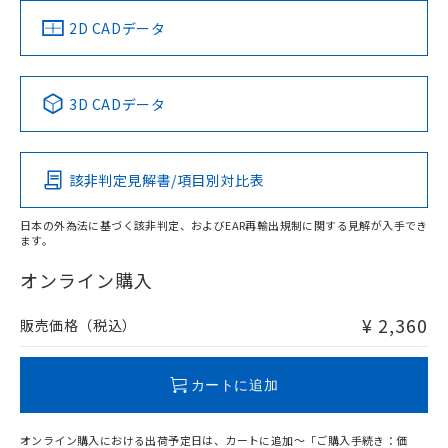
中国 RoHS
注意事項・凡例
2D CADデータ
中国 RoHS表
※1 ※2
3D CADデータ
Pb
Hg
Cd
Cr(VI)
該非判定見解書/項目別対比表
O
O
O
O
日本の外為法に基づく該非判定、およびEAR再輸出規制に関する見解が入手でき
ます。
"対応済み"や非含有の記載がされた商品であっても、流通
在庫等で未対応品が混在する可能性があります。
オンライン購入
非含有品が必要な際は、弊社営業部門もしくは販売店へお
問い合わせください。
¥ 2,360
販売価格（税込）
この製品のRoHS/REACH対応状況ページへ
カートに追加
オンライン購入における出荷予定日は、カートに追加～「ご購入手続き：価