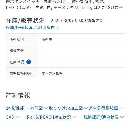
押ボタンスイッチ（丸胴形φ12）, 微小負荷用, 照光,
LED（DC5V）, 丸形, 白, モーメンタリ, 1a1b, はんだづけ端子
在庫/販売状況
2026/08/07 00:00 情報更新
在庫/販売状況 ご利用条件
販売状況
販売中
機種区分
-
在庫状況
標準価格(税別)
オープン価格
詳細情報
定格/性能
外形図
取りつけ穴加工図
適合負荷領域図
CAD
RoHS/REACH対応状況
規格認証/適合状況