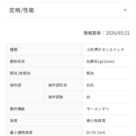
定格/性能
情報更新：2026/05/21
種類
小形押ボタンスイッチ
胴体形状
丸胴形(φ12mm)
照光/非照光
照光
操作部
操作部形状
丸形
操作部色
白
動作機能
モーメンタリ
負荷
微小負荷用
最小適用負荷
DC5V 1mA