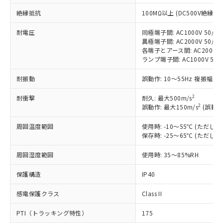
対応済み：EU RoHS指令（10物質）の
絶縁抵抗
100MΩ以上 (DC500V絶縁抵
非含有に対応した製品が提供可能な商品で
す。
耐電圧
同極端子間: AC1000V 50/60H
対応予定：EU RoHS指令（10物質）の非含
異極端子間: AC2000V 50/60H
ご利用条件
有に対応した製品に切り替える予定のある
各端子とアース間: AC2000V 50
商品です。
ランプ端子間: AC1000V 50/
対応予定なし：EU RoHS指令（10物質）の
以下の条件をお読みいただき、同意のうえ
非含有に非対応の商品で、対応品を出す予
耐振動
誤動作: 10～55Hz 複振幅 1
ご利用ください。
定はありません。
2
耐衝撃
耐久: 最大500m/s
調査・確認中：EU RoHS指令（10物質）の
本サービスは、当社制御機器事業取扱
2
誤動作: 最大150m/s
(誤動作
※1 中国RoHS○×表
非含有の対応状況を調査中または確認中の
商品の当社在庫状況および標準価格
商品です。
(税抜)を提供させていただくもので
周囲温度範囲
使用時: -10～55℃ (ただ
「○」：最大均質材料含有率が中国RoHSの
非該当品：ライセンス料など無形物で、有
す。
保存時: -25～65℃ (ただ
基準値以下であることを示します。
害物質有無と関係のない商品です。
当社制御機器事業取扱商品の中には、
「×」：最大均質材料含有率が中国RoHSの
仕入先様の事情により、非含有部品として
周囲湿度範囲
使用時: 35～85%RH
本サービスの対象外となる商品もある
基準値を超えていることを示します。
いたものが、含有品と判明した場合などや
当社は、これら貴社製品のうち、外国
ことをご了承ください。
「－」：未確認です。当社販売部門へお問
むを得ず変更することがあります。
為替および外国貿易法に定める商品
保護構造
IP40
在庫状況および標準価格照会結果は、
い合わせください。
（以下｢規制貨物等」という）を輸出
記載している更新日時点での社内デー
感電保護クラス
Class II
*EU RoHS指令（10物質）：
または国外への提供する場合は、日本
記
タに基づき作成されるものであり、閲
説明
鉛(Pb) 1000ppm以下、 水銀(Hg) 1000ppm以下、 カド
*中国RoHS10物質の基準値 (GB/T26572)：
国政府の輸出許可(または役務取引許
号
覧された時点での実際の在庫および標
ミウム(Cd) 100ppm以下、
Pb(鉛) :1000ppm、 Hg(水銀) : 1000ppm、 Cd(カドミウ
PTI（トラッキング特性）
175
可)を取得するなどの必要な手続きを
六価クロム(Cr(Ⅵ)) 1000ppm以下、ポリ臭化ビフェニル
ム) : 100ppm、
準価格とは異なる場合があることをご