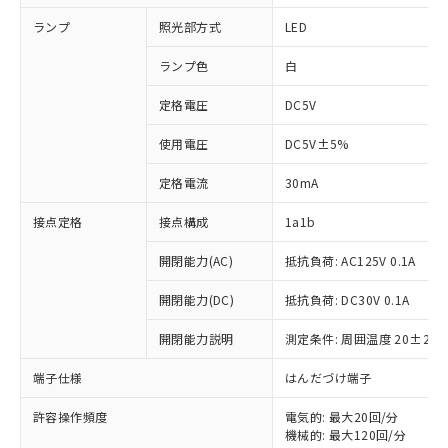
ランプ
照光部方式
LED
ランプ色
白
定格電圧
DC5V
使用電圧
DC5V±5%
定格電流
30mA
接点定格
接点構成
1a1b
開閉能力(AC)
抵抗負荷: AC125V 0.1A
開閉能力(DC)
抵抗負荷: DC30V 0.1A
開閉能力説明
測定条件: 周囲温度 20±2℃
端子仕様
はんだづけ端子
※1 対応状況
許容操作頻度
電気的: 最大20回/分
機械的: 最大120回/分