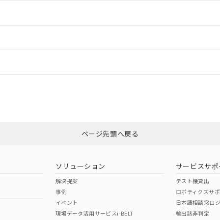
情報更新：2
ードすることができます。
情報更新：
ログイン/会員登録
いては、「カスタマーサポートセンタ お客様相談室」または貴社担当オム
みください。
非含有証明書
※3
ページ先頭へ戻る
ダウンロードはこちら
ソリューション
サービスサポ
解決提案
テスト機貸出
事例
ロボティクスサ
イベント
日本語相談窓口
現場データ活用サービスi-BELT
輸出該非判定