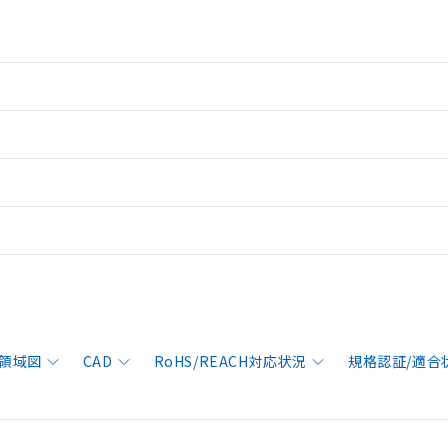
領域図
CAD
RoHS/REACH対応状況
規格認証/適合