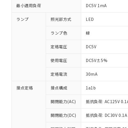
最小適用負荷
DC5V 1mA
ランプ
照光部方式
LED
ランプ色
緑
定格電圧
DC5V
使用電圧
DC5V±5%
定格電流
30mA
接点定格
接点構成
1a1b
※1 対応状況
開閉能力(AC)
抵抗負荷: AC125V 0.1
対応済み：EU
対応予定：EU R
開閉能力(DC)
抵抗負荷: DC30V 0.1A
対応予定なし：EU
調査・確認中：EU