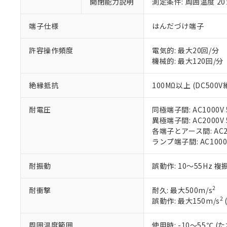
ご利用条件
開閉能力説明
測定条件: 周囲温度 2
非該当品：ライセ
※1 中国RoHS
仕入先様の事情に
端子仕様
はんだづけ端子
があります。
以下の条件をお読
「○」：最大均質
「×」：最大均質
本サービスは
許容操作頻度
電気的: 最大20回/分
当社は、これ
*EU RoHS指令（10物
「－」：未確認で
鉛(Pb) 1000ppm以下、
くものです。
機械的: 最大120回/分
う）を輸出ま
記
説明
六価クロム(Cr(Ⅵ)) 1
当社制御機器
などの必要な
フタル酸ビス(2-エチルヘ
号
*中国RoHS10物質の基準値 
ル（DBP） 1000ppm
在庫状況およ
当社は規制貨
絶縁抵抗
100MΩ以上 (DC500
Pb(鉛) :1000ppm、 Hg
但し、RoHS指令で産
のであり、閲
ます。
Cr(Ⅵ)(六価クロム) : 
フタル酸エステル類の４
○
一定数以
DBP(フタル酸ジブチル) :
い。
当社は貴社製
DEHP(フタル酸ビス(2-エ
耐電圧
同極端子間: AC1000V 5
正式な納期状
置等に一切使
異極端子間: AC2000V 5
当社販売員に
※2 対応予定月
△
一定数に
当社は、貴社
各端子とアース間: AC200
オムロン制御
また当社は、
※2 環境保護使
ランプ端子間: AC1000
在庫状況およ
部品在庫の切り替
たしません。
－
在庫なし
す。
「ｅ」：有害物質
機器販売
耐振動
誤動作: 10～55Hz 複
マイパーツ機
「10」：通常の
ている必要が
味します。
空
受注生産
お客様が当ウ
※3 非含有証明
2
耐衝撃
耐久: 最大500m/s
「－」：未確認で
白
が、当社の製
2
誤動作: 最大150m/s
さい。
下記の非含有証明
※当社の共同
周囲温度範囲
使用時: -10～55℃