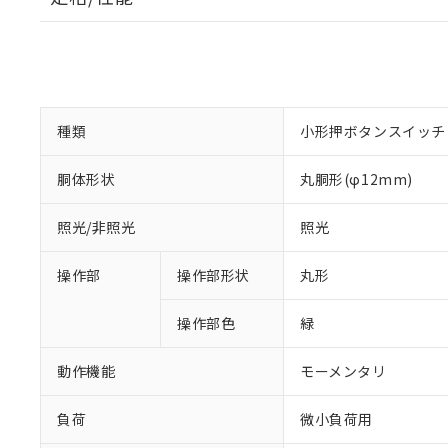
種類
小形押ボタンスイッチ
胴体形状
丸胴形(φ12mm)
照光/非照光
照光
操作部
操作部形状
丸形
操作部色
緑
動作機能
モーメンタリ
負荷
微小負荷用