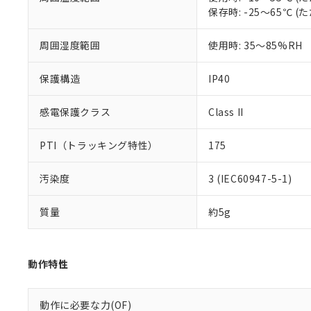
いる法人を指
EU RoHS指令（
保存時: -25～65℃
51物質の非含有証
※本証明書は発行
周囲湿度範囲
使用時: 35～85%RH
また、RoHS指
混在することから
保護構造
IP40
既に当社にて対応
り割愛しておりま
感電保護クラス
Class II
PTI（トラッキング特性）
175
汚染度
3 (IEC60947-5-1)
質量
約5g
動作特性
動作に必要な力(OF)