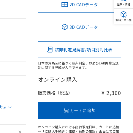
2D CADデータ
在庫・価格
無料テスト機
3D CADデータ
該非判定見解書/項目別対比表
日本の外為法に基づく該非判定、およびEAR再輸出規
制に関する見解が入手できます。
オンライン購入
¥ 2,360
販売価格（税込）
状況
カートに追加
オンライン購入における出荷予定日は、カートに追加
～「ご購入手続き：価格・納期の確認」画面にてご確