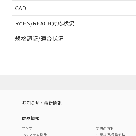
CAD
ログイン/会員登録いただくと、CADデータをダウンロ
RoHS/REACH対応状況
規格認証/適合状況
EU RoHS
注意事項・凡例
A3CT-90E1-05EGについての規格認証/適合状況につ
は販売店にお問い合わせください。
ダウンロードデータをご利用いただく前に、以下を必ずお読
対応状況
対応予定月
※1
※2
ソフトウェアの使用条件
対応済み
お知らせ・最新情報
中国 RoHS
注意事項・凡例
商品情報
中国 RoHS表
※1 ※2
センサ
新商品情報
FAシステム機器
在庫状況/標準価格