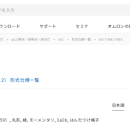
ウンロード
サポート
セミナ
オムロンの
示灯
>
φ12:照光・非照光・表示灯
>
A3C
>
形式仕様一覧
>
A3CT-90E1-05EG
12） 形式仕様一覧
日本語
）, 丸形, 緑, モーメンタリ, 1a1b, はんだづけ端子