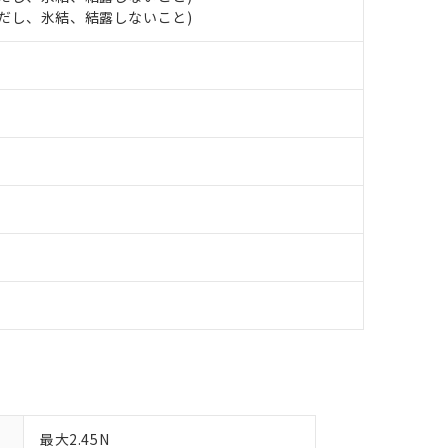
します。
10物質）の非含有証明書
 (ただし、氷結、結露しないこと)
明書（当社基準）
日時点で非含有を証明するもので、過去に遡って非含有を証明するも
令のフタル酸エステル類４物質の対応では、対応完了までの期間は出
備考欄に対応日を記載しておりました。
品への在庫切替を完了していることから、特段のことがない限り、20
す。
最大2.45N