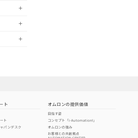
026/05/21
2026/7/29
ロン営業員また
お問い合わせ
ート
オムロンの提供価値
目指す姿
ポート
コンセプト「i-Automation!」
ジャパンデスク
オムロンの強み
お客様との共創拠点
AUTOMATION CENTER