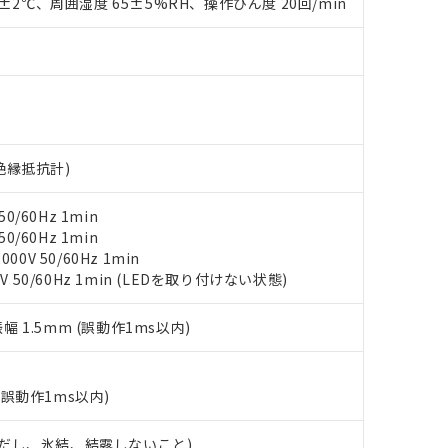
0±2℃、周囲湿度 65±5%RH、操作ひん度 20回/min
ンス料など無形物で、有害物質有無と関係のない商品です。
○×表
より、非含有部品としていたものが、含有品と判明した場合などやむ
みいただき、同意のうえご利用ください。
材料含有率が中国RoHSの基準値以下であることを示します。
材料含有率が中国RoHSの基準値を超えていることを示します。
、当社制御機器事業取扱商品の当社在庫状況および標準価格(税抜)
ら貴社製品のうち、外国為替および外国貿易法に定める商品（以下｢
質）：
す。当社販売部門へお問い合わせください。
 水銀(Hg) 1000ppm以下、 カドミウム(Cd) 100ppm以下、
たは国外への提供する場合は、日本国政府の輸出許可(または役務取
000ppm以下、ポリ臭化ビフェニル類(PBB) 1000ppm以下、ポリ臭化ジフェニルエーテル類(P
事業取扱商品の中には、本サービスの対象外となる商品もあること
手続きをとります。
キシル) (DEHP)(別名：DOP) 1000ppm以下、フタル酸ブチルベンジル（BBP） 100
(GB/T26572)：
以下、フタル酸ジイソブチル (DIBP) 1000ppm以下
び標準価格照会結果は、記載している更新日時点での社内データに
物を破棄する場合は、完全に破砕するなど、違法に輸出されないよ
V絶縁抵抗計)
(水銀) : 1000ppm、 Cd(カドミウム) : 100ppm、
業用監視および制御機器に対する適用除外項目は除く。
覧された時点での実際の在庫および標準価格とは異なる場合がある
1000ppm、 PBBs(ポリ臭化ビフェニル類) : 1000ppm、 PBDEs(ポリ臭化ジフェニルエーテル類
物質については閾値を超える意図的な使用がないことを確認しています。
上の在庫あり
 1000ppm、 DIBP(フタル酸ジイソブチル) : 1000ppm、 BBP(フタル酸ブチルベンジル) :
品を、核兵器、ミサイル、化学兵器、生物兵器またはその他武器並
チルヘキシル)) : 1000ppm
0/60Hz 1min
況および標準価格はお客様のお取引先、またはお客様担当のオムロ
用いたしません。
0/60Hz 1min
ご相談ください。
は満たないが在庫あり
製品を第三者に販売する場合は、上記1、2および3の内容を当該第
0V 50/60Hz 1min
機器販売店や当社販売拠点は「
販売ネットワーク
」をご確認くだ
販売先および販売に係わる関係者が違法に輸出するおそれがある場
用期限
V 50/60Hz 1min (LEDを取り付けない状態)
び標準価格結果を当社の事前の承諾なく第三者に漏洩または開示し
え状況などにより、予定月が前後することがあります。
(最新の在庫状況については、お客様のお取引先、またはお客様担当
（10物質）のすべてが基準値以下であることを示します。
店・当社販売員にご確認ください)
振幅 1.5mm (誤動作1ms以内)
能（部品リスト作成サービス）をご利用いただくには、I-Webメン
使用状況下において有害物質が外部に漏えいし、環境に深刻な影響を
あります。
機種、また在庫状況の情報を公開していない機種
ェブサイト上で当社にご登録された部品リストについて、当社およ
書ダウンロード
す。当社販売部門へお問い合わせください。
品・サービスに関するお客様との取引・商談に必要な範囲で利用す
(誤動作1ms以内)
合意する
キャンセル
書をダウンロードすることができます。
利用者とは、
"個人情報の共同利用に関して"
の「1.共同利用者の
 (ただし、氷結、結露しないこと)