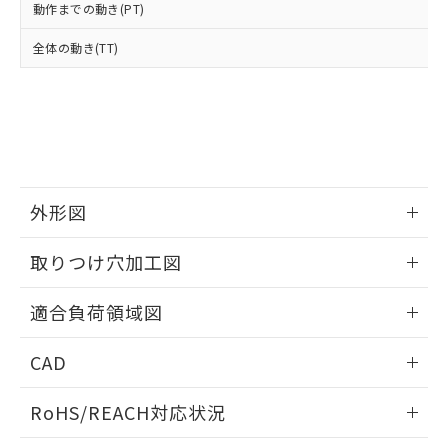
武器並びにこれらの製造装置等に一切
動作までの動き(PT)
いては、お客様のお取引先、ま
図的な使用がないことを確認しています。
点は「
販売ネットワーク
」をご確認
※2 環境保護使用期限
使用いたしません。
たはお客様担当のオムロン制御
ください。
全体の動き(TT)
当社は、貴社製品を第三者に販売する
機器販売店・当社販売員にご確
在庫状況および標準価格結果を当社の
※2 対応予定月
「ｅ」：有害物質（10物質）のすべてが基
場合は、上記1、2および3の内容を当
認ください)
事前の承諾なく第三者に漏洩または開
準値以下であることを示します。
該第三者に通知します。また当社は、
示しないようお願いします。
部品在庫の切り替え状況などにより、予定
「10」：通常の使用状況下において有害物
販売先および販売に係わる関係者が違
マイパーツ機能（部品リスト作成サー
空
受注生産機種、また在庫状況の
月が前後することがあります。
質が外部に漏えいし、環境に深刻な影響を
法に輸出するおそれがある場合は、取
ビス）をご利用いただくには、I-Web
白
情報を公開していない機種
及ぼさない年数を意味します。
り引きをいたしません。
メンバーズにご登録されている必要が
「－」：未確認です。当社販売部門へお問
あります。
い合わせください。
お客様が当ウェブサイト上で当社にご
外形図
※3 非含有証明書ダウンロード
登録された部品リストについて、当社
および当社の共同利用者が、当社の製
情報更新：2026/05/21
下記の非含有証明書をダウンロードするこ
取りつけ穴加工図
品・サービスに関するお客様との取
とができます。
合意する
キャンセル
引・商談に必要な範囲で利用すること
情報更新：2026/05/21
をご了承ください。
適合負荷領域図
EU RoHS指令（10物質）の非含有証明書
※当社の共同利用者とは、
"個人情報
51物質の非含有証明書（当社基準）
情報更新：2026/05/21
の共同利用に関して"
の「1.共同利
CAD
※本証明書は発行日時点で非含有を証明す
用者の範囲」に記載されている法人を
るもので、過去に遡って非含有を証明する
指します。
ログイン/会員登録いただくと、CADデータをダウンロー
ものではありません。
RoHS/REACH対応状況
ドすることができます。
また、RoHS指令のフタル酸エステル類４
物質の対応では、対応完了までの期間は出