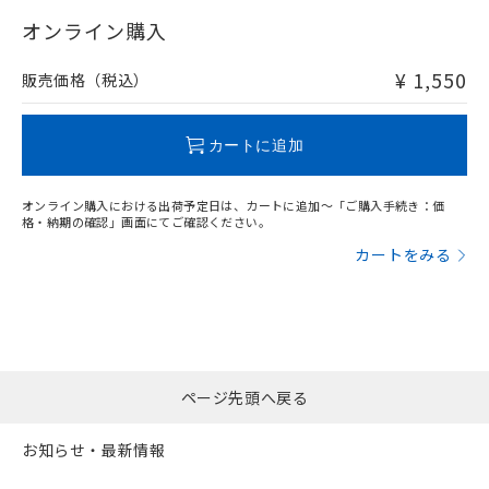
"対応済み"や非含有の記載がされた商品であっても、流通
在庫等で未対応品が混在する可能性があります。
オンライン購入
非含有品が必要な際は、弊社営業部門もしくは販売店へお
問い合わせください。
¥ 1,550
販売価格（税込）
この製品のRoHS/REACH対応状況ページへ
カートに追加
オンライン購入における出荷予定日は、カートに追加～「ご購入手続き：価
格・納期の確認」画面にてご確認ください。
カートをみる
ページ先頭へ戻る
お知らせ・最新情報