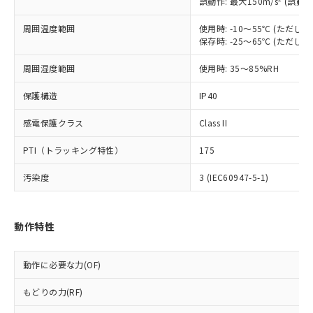
誤動作: 最大150m/s
(誤動作
対応予定なし：EU RoHS指令（10物質）の
以下の条件をお読みいただき、同意のうえ
非含有に非対応の商品で、対応品を出す予
周囲温度範囲
使用時: -10～55℃ (ただ
ご利用ください。
定はありません。
保存時: -25～65℃ (ただ
調査・確認中：EU RoHS指令（10物質）の
本サービスは、当社制御機器事業取扱
※1 中国RoHS○×表
非含有の対応状況を調査中または確認中の
周囲湿度範囲
使用時: 35～85%RH
商品の当社在庫状況および標準価格
商品です。
(税抜)を提供させていただくもので
「○」：最大均質材料含有率が中国RoHSの
非該当品：ライセンス料など無形物で、有
保護構造
IP40
す。
基準値以下であることを示します。
害物質有無と関係のない商品です。
当社制御機器事業取扱商品の中には、
「×」：最大均質材料含有率が中国RoHSの
感電保護クラス
Class II
仕入先様の事情により、非含有部品として
本サービスの対象外となる商品もある
基準値を超えていることを示します。
いたものが、含有品と判明した場合などや
当社は、これら貴社製品のうち、外国
ことをご了承ください。
PTI（トラッキング特性）
175
「－」：未確認です。当社販売部門へお問
むを得ず変更することがあります。
為替および外国貿易法に定める商品
在庫状況および標準価格照会結果は、
い合わせください。
（以下｢規制貨物等」という）を輸出
記載している更新日時点での社内デー
汚染度
3 (IEC60947-5-1)
*EU RoHS指令（10物質）：
または国外への提供する場合は、日本
記
タに基づき作成されるものであり、閲
説明
鉛(Pb) 1000ppm以下、 水銀(Hg) 1000ppm以下、 カド
*中国RoHS10物質の基準値 (GB/T26572)：
国政府の輸出許可(または役務取引許
号
覧された時点での実際の在庫および標
ミウム(Cd) 100ppm以下、
Pb(鉛) :1000ppm、 Hg(水銀) : 1000ppm、 Cd(カドミウ
可)を取得するなどの必要な手続きを
六価クロム(Cr(Ⅵ)) 1000ppm以下、ポリ臭化ビフェニル
ム) : 100ppm、
準価格とは異なる場合があることをご
動作特性
類(PBB) 1000ppm以下、ポリ臭化ジフェニルエーテル類
Cr(Ⅵ)(六価クロム) : 1000ppm、 PBBs(ポリ臭化ビフェ
とります。
了承ください。
(PBDE) 1000ppm以下、フタル酸ビス(2-エチルヘキシ
○
一定数以上の在庫あり
ニル類) : 1000ppm、 PBDEs(ポリ臭化ジフェニルエーテ
当社は規制貨物を破棄する場合は、完
ル) (DEHP)(別名：DOP) 1000ppm以下、フタル酸ブチ
正式な納期状況および標準価格はお客
ル類) : 1000ppm、
ルベンジル（BBP） 1000ppm以下、フタル酸ジブチル
全に破砕するなど、違法に輸出されな
DBP(フタル酸ジブチル) : 1000ppm、 DIBP(フタル酸ジ
様のお取引先、またはお客様担当のオ
動作に必要な力(OF)
（DBP） 1000ppm以下、フタル酸ジイソブチル
イソブチル) : 1000ppm、 BBP(フタル酸ブチルベンジ
△
一定数には満たないが在庫あり
いよう必要な手段を講じます。
ムロン制御機器販売店・当社販売員に
(DIBP) 1000ppm以下
ル) : 1000ppm、
当社は貴社製品を、核兵器、ミサイ
但し、RoHS指令で産業用監視および制御機器に対する
DEHP(フタル酸ビス(2-エチルヘキシル)) : 1000ppm
もどりの力(RF)
ご相談ください。
適用除外項目は除く。
ル、化学兵器、生物兵器またはその他
－
在庫なし(最新の在庫状況につ
オムロン制御機器販売店や当社販売拠
フタル酸エステル類の４物質については閾値を超える意