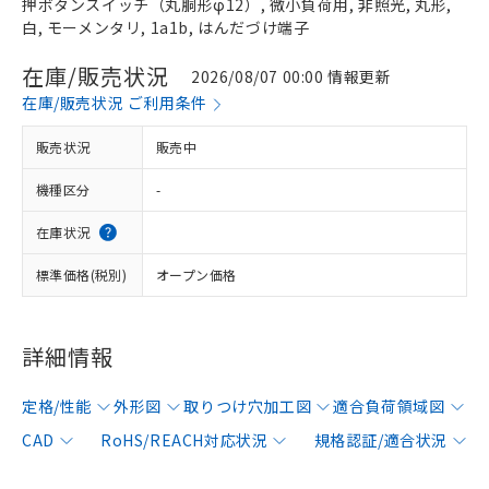
押ボタンスイッチ（丸胴形φ12）, 微小負荷用, 非照光, 丸形,
白, モーメンタリ, 1a1b, はんだづけ端子
在庫/販売状況
2026/08/07 00:00 情報更新
在庫/販売状況 ご利用条件
販売状況
販売中
機種区分
-
在庫状況
標準価格(税別)
オープン価格
詳細情報
定格/性能
外形図
取りつけ穴加工図
適合負荷領域図
CAD
RoHS/REACH対応状況
規格認証/適合状況