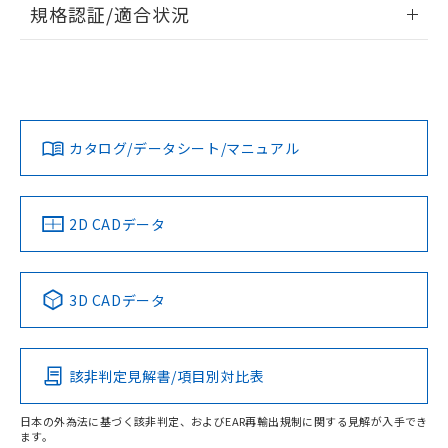
情報更新：2026/7/29
規格認証/適合状況
荷製品に未対応品が混在することから備考
欄に対応日を記載しておりました。
ログイン/会員登録
EU RoHS
注意事項・凡例
A3CT-90E0-Wについての規格認証/適合状況については、
既に当社にて対応品への在庫切替を完了
「カスタマーサポートセンタ お客様相談室」または貴社担当
していることから、特段のことがない限
オムロン営業員または販売店にお問い合わせください。
り、2022年1月12日より割愛しておりま
対応状況
対応予定月
※1
※2
ダウンロードデータをご利用いただく前に、以下を必ずお読
す。
みください。
お問い合わせ
カタログ/データシート/マニュアル
対応済み
ソフトウェアの使用条件
中国 RoHS
注意事項・凡例
2D CADデータ
中国 RoHS表
※1 ※2
3D CADデータ
Pb
Hg
Cd
Cr(VI)
該非判定見解書/項目別対比表
O
O
O
O
日本の外為法に基づく該非判定、およびEAR再輸出規制に関する見解が入手でき
ます。