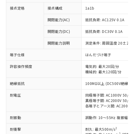
接点定格
接点構成
1a1b
開閉能力(AC)
抵抗負荷: AC125V 0.1A
開閉能力(DC)
抵抗負荷: DC30V 0.1A
開閉能力説明
測定条件: 周囲温度 20±2℃
端子仕様
はんだづけ端子
許容操作頻度
電気的: 最大20回/分
機械的: 最大120回/分
絶縁抵抗
100MΩ以上 (DC500V絶縁抵
※1 対応状況
耐電圧
同極端子間: AC1000V 50/60H
対応済み：EU RoHS指令（10物質）の
異極端子間: AC2000V 50/60H
非含有に対応した製品が提供可能な商品で
各端子とアース間: AC2000V 50
す。
耐振動
誤動作: 10～55Hz 複振幅 1
対応予定：EU RoHS指令（10物質）の非含
ご利用条件
有に対応した製品に切り替える予定のある
2
耐衝撃
耐久: 最大500m/s
商品です。
2