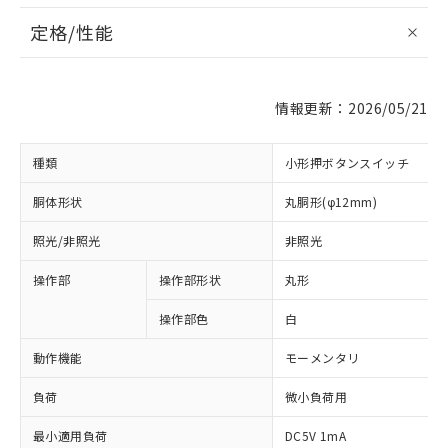
定格/性能
情報更新：2026/05/21
種類
小形押ボタンスイッチ
胴体形状
丸胴形(φ12mm)
照光/非照光
非照光
操作部
操作部形状
丸形
操作部色
白
動作機能
モーメンタリ
負荷
微小負荷用
最小適用負荷
DC5V 1mA