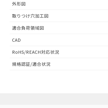
外形図
取りつけ穴加工図
適合負荷領域図
CAD
ログイン/会員登録いただくと、CADデータをダウンロ
RoHS/REACH対応状況
規格認証/適合状況
EU RoHS
注意事項・凡例
A3CT-90E0-Gについての規格認証/適合状況については
売店にお問い合わせください。
ダウンロードデータをご利用いただく前に、以下を必ずお読
対応状況
対応予定月
※1
※2
ソフトウェアの使用条件
対応済み