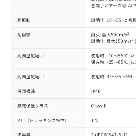
ル（DBP） 1000ppm
在庫状況およ
当社は規制貨
Pb(鉛) :1000ppm、 Hg
各端子とアース間: AC200
但し、RoHS指令で産
のであり、閲
ます。
Cr(Ⅵ)(六価クロム) : 
フタル酸エステル類の４
○
一定数以
DBP(フタル酸ジブチル) :
い。
当社は貴社製
DEHP(フタル酸ビス(2-エ
耐振動
誤動作: 10～55Hz 複
正式な納期状
置等に一切使
当社販売員に
※2 対応予定月
△
一定数に
当社は、貴社
オムロン制御
また当社は、
2
耐衝撃
耐久: 最大500m/s
※2 環境保護使
在庫状況およ
部品在庫の切り替
たしません。
2
誤動作: 最大150m/s
－
在庫なし
す。
「ｅ」：有害物質
機器販売
マイパーツ機
「10」：通常の
周囲温度範囲
使用時: -10～55℃
ている必要が
味します。
保存時: -25～65℃
空
受注生産
お客様が当ウ
※3 非含有証明
「－」：未確認で
白
が、当社の製
周囲湿度範囲
使用時: 35～85%RH
さい。
下記の非含有証明
※当社の共同
いる法人を指
保護構造
IP40
EU RoHS指令（
51物質の非含有証
※本証明書は発行
感電保護クラス
Class II
また、RoHS指
混在することから
PTI（トラッキング特性）
175
既に当社にて対応
り割愛しておりま
汚染度
3 (IEC60947-5-1)