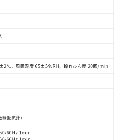
A
0±2℃、周囲湿度 65±5%RH、操作ひん度 20回/min
 RoHS指令（10物質）の非含有に対応した製品が提供可能な商品です
oHS指令（10物質）の非含有に対応した製品に切り替える予定のある
 RoHS指令（10物質）の非含有に非対応の商品で、対応品を出す予
 RoHS指令（10物質）の非含有の対応状況を調査中または確認中の
ンス料など無形物で、有害物質有無と関係のない商品です。
○×表
より、非含有部品としていたものが、含有品と判明した場合などやむ
みいただき、同意のうえご利用ください。
材料含有率が中国RoHSの基準値以下であることを示します。
V絶縁抵抗計)
材料含有率が中国RoHSの基準値を超えていることを示します。
、当社制御機器事業取扱商品の当社在庫状況および標準価格(税抜)
ら貴社製品のうち、外国為替および外国貿易法に定める商品（以下｢
質）：
す。当社販売部門へお問い合わせください。
 水銀(Hg) 1000ppm以下、 カドミウム(Cd) 100ppm以下、
たは国外への提供する場合は、日本国政府の輸出許可(または役務取
000ppm以下、ポリ臭化ビフェニル類(PBB) 1000ppm以下、ポリ臭化ジフェニルエーテル類(P
0/60Hz 1min
事業取扱商品の中には、本サービスの対象外となる商品もあること
手続きをとります。
キシル) (DEHP)(別名：DOP) 1000ppm以下、フタル酸ブチルベンジル（BBP） 100
0/60Hz 1min
(GB/T26572)：