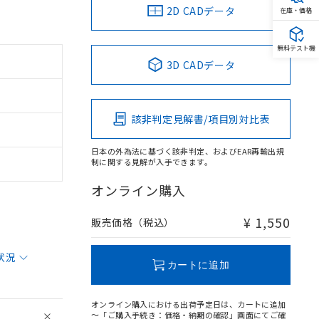
2D CADデータ
在庫・価格
無料テスト機
3D CADデータ
該非判定見解書/項目別対比表
日本の外為法に基づく該非判定、およびEAR再輸出規
制に関する見解が入手できます。
オンライン購入
¥ 1,550
販売価格（税込）
状況
カートに追加
オンライン購入における出荷予定日は、カートに追加
～「ご購入手続き：価格・納期の確認」画面にてご確