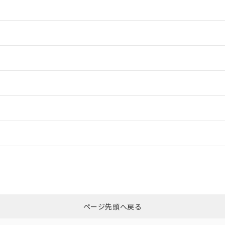
情報更新：2
情報更新：2
情報更新：2
ードすることができます。
情報更新：
ログイン/会員登録
、「カスタマーサポートセンタ お客様相談室」または貴社担当オムロン
みください。
非含有証明書
※3
ページ先頭へ戻る
ダウンロードはこちら