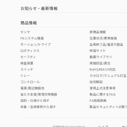
お知らせ・最新情報
中国 RoHS
注意事項・凡例
商品情報
中国 RoHS表
※1 ※2
センサ
新商品情報
FAシステム機器
在庫状況/標準価格
Pb
Hg
Cd
Cr(V
モーション/ドライブ
生産終了品/推奨代替品
ロボティクス
特設サイト
セーフティ
動画ライブラリ
検査装置
規格認証/適合
O
O
O
O
スイッチ
RoHS/REACH対応
リレー
カタログ/マニュアル訂正
コントロール
技術解説
"対応済み"や非含有の記載がされた商品であっても、流通
電源/周辺機器他
使用上の注意事項
非含有品が必要な際は、弊社営業部門もしくは販売店へお
省エネ支援/環境対策機器
製品に関するFAQ
目的・仕様から探す
FA用語辞典
改善・活用事例から探す
製品セキュリティへの取
OMRON Corporation
ヘルプ
サ