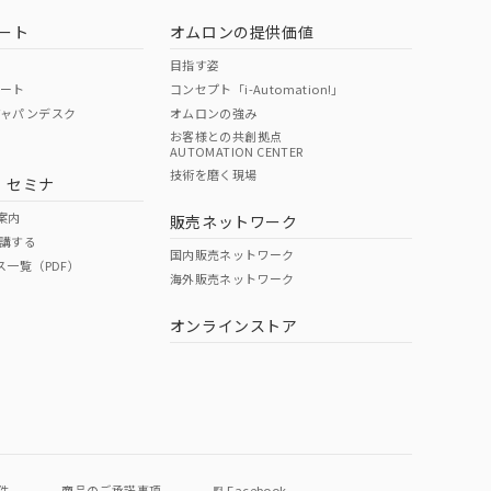
ート
オムロンの提供価値
目指す姿
ポート
コンセプト「i-Automation!」
ジャパンデスク
オムロンの強み
お客様との共創拠点
AUTOMATION CENTER
DIBP
BBP
DEHP
環境保護
技術を磨く現場
・セミナ
使用期限
案内
販売ネットワーク
講する
O
O
O
e
国内販売ネットワーク
ス一覧（PDF）
海外販売ネットワーク
オンラインストア
状況ページへ
件
商品のご承諾事項
Facebook