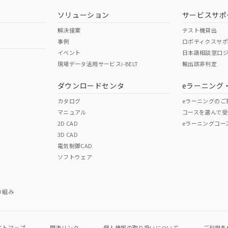
ソリューション
サービスサポ
解決提案
テスト機貸出
事例
ロボティクスサ
イベント
日本語相談窓口
現場データ活用サービスi-BELT
輸出該非判定
I)
PBBs
PBDEs
DBP
ダウンロードセンタ
eラーニング
カタログ
eラーニングのご
マニュアル
コースを選んで受
O
O
O
2D CAD
eラーニングコー
3D CAD
電気制御CAD
在庫等で未対応品が混在する可能性があります。
ソフトウェア
問い合わせください。
この製品のRoHS/REACH対応
り組み
イトマップ
関連リンク
個人情報の
取り扱いについて
ご利用条