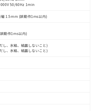
以下、フタル酸ジイソブチル (DIBP) 1000ppm以下
び標準価格照会結果は、記載している更新日時点での社内データに
物を破棄する場合は、完全に破砕するなど、違法に輸出されないよ
(水銀) : 1000ppm、 Cd(カドミウム) : 100ppm、
0V 50/60Hz 1min
業用監視および制御機器に対する適用除外項目は除く。
覧された時点での実際の在庫および標準価格とは異なる場合がある
1000ppm、 PBBs(ポリ臭化ビフェニル類) : 1000ppm、 PBDEs(ポリ臭化ジフェニルエーテル類
物質については閾値を超える意図的な使用がないことを確認しています。
上の在庫あり
 1000ppm、 DIBP(フタル酸ジイソブチル) : 1000ppm、 BBP(フタル酸ブチルベンジル) :
品を、核兵器、ミサイル、化学兵器、生物兵器またはその他武器並
チルヘキシル)) : 1000ppm
振幅 1.5mm (誤動作1ms以内)
況および標準価格はお客様のお取引先、またはお客様担当のオムロ
用いたしません。
ご相談ください。
は満たないが在庫あり
製品を第三者に販売する場合は、上記1、2および3の内容を当該第
機器販売店や当社販売拠点は「
販売ネットワーク
」をご確認くだ
販売先および販売に係わる関係者が違法に輸出するおそれがある場
用期限
び標準価格結果を当社の事前の承諾なく第三者に漏洩または開示し
え状況などにより、予定月が前後することがあります。
(誤動作1ms以内)
(最新の在庫状況については、お客様のお取引先、またはお客様担当
（10物質）のすべてが基準値以下であることを示します。
店・当社販売員にご確認ください)
能（部品リスト作成サービス）をご利用いただくには、I-Webメン
使用状況下において有害物質が外部に漏えいし、環境に深刻な影響を
 (ただし、氷結、結露しないこと)
あります。
 (ただし、氷結、結露しないこと)
機種、また在庫状況の情報を公開していない機種
ェブサイト上で当社にご登録された部品リストについて、当社およ
書ダウンロード
す。当社販売部門へお問い合わせください。
品・サービスに関するお客様との取引・商談に必要な範囲で利用す
合意する
キャンセル
書をダウンロードすることができます。
利用者とは、
"個人情報の共同利用に関して"
の「1.共同利用者の
します。
10物質）の非含有証明書
明書（当社基準）
日時点で非含有を証明するもので、過去に遡って非含有を証明するも
令のフタル酸エステル類４物質の対応では、対応完了までの期間は出
備考欄に対応日を記載しておりました。
品への在庫切替を完了していることから、特段のことがない限り、20
す。