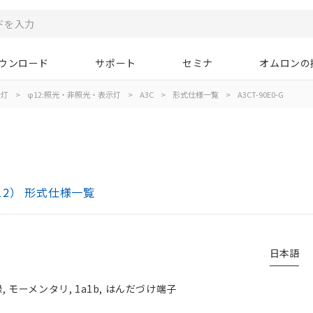
ウンロード
サポート
セミナ
オムロンの
示灯
>
φ12:照光・非照光・表示灯
>
A3C
>
形式仕様一覧
>
A3CT-90E0-G
12） 形式仕様一覧
日本語
, モーメンタリ, 1a1b, はんだづけ端子