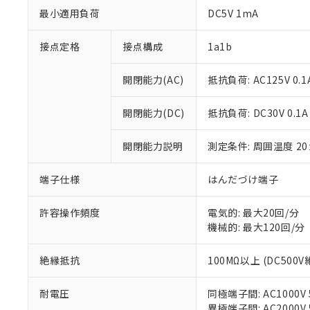
最小適用負荷
DC5V 1mA
接点定格
接点構成
1a1b
開閉能力(AC)
抵抗負荷: AC125V 0.1
開閉能力(DC)
抵抗負荷: DC30V 0.1A
※1 対応状況
開閉能力説明
測定条件: 周囲温度 2
対応済み：EU
対応予定：EU R
端子仕様
はんだづけ端子
対応予定なし：EU
調査・確認中：EU
ご利用条件
許容操作頻度
電気的: 最大20回/分
非該当品：ライセ
※1 中国RoHS
機械的: 最大120回/分
仕入先様の事情に
があります。
以下の条件をお読
「○」：最大均質
絶縁抵抗
100MΩ以上 (DC500
「×」：最大均質
本サービスは
当社は、これ
*EU RoHS指令（10物
「－」：未確認で
鉛(Pb) 1000ppm以下、
くものです。
う）を輸出ま
記
説明
六価クロム(Cr(Ⅵ)) 1
耐電圧
同極端子間: AC1000V 5
当社制御機器
などの必要な
フタル酸ビス(2-エチルヘ
号
異極端子間: AC2000V 5
*中国RoHS10物質の基準値 