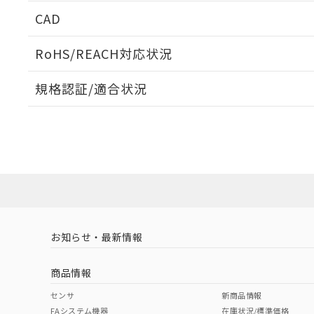
CAD
ログイン/会員登録いただくと、CADデータをダウンロ
RoHS/REACH対応状況
規格認証/適合状況
EU RoHS
注意事項・凡例
A3CT-90B1-24EGについての規格認証/適合状況につ
は販売店にお問い合わせください。
ダウンロードデータをご利用いただく前に、以下を必ずお読
対応状況
対応予定月
※1
※2
ソフトウェアの使用条件
対応済み
お知らせ・最新情報
中国 RoHS
注意事項・凡例
商品情報
中国 RoHS表
※1 ※2
センサ
新商品情報
FAシステム機器
在庫状況/標準価格