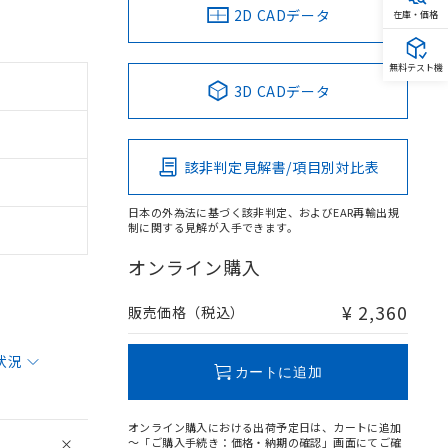
2D CADデータ
在庫・価格
無料テスト機
3D CADデータ
該非判定見解書/項目別対比表
日本の外為法に基づく該非判定、およびEAR再輸出規
制に関する見解が入手できます。
オンライン購入
¥ 2,360
販売価格（税込）
状況
カートに追加
オンライン購入における出荷予定日は、カートに追加
～「ご購入手続き：価格・納期の確認」画面にてご確