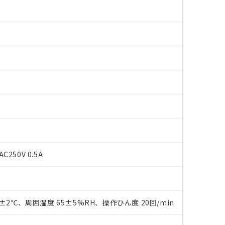
C250V 0.5A
 RoHS指令（10物質）の非含有に対応した製品が提供可能な商品です
oHS指令（10物質）の非含有に対応した製品に切り替える予定のある
0±2℃、周囲湿度 65±5%RH、操作ひん度 20回/min
 RoHS指令（10物質）の非含有に非対応の商品で、対応品を出す予
 RoHS指令（10物質）の非含有の対応状況を調査中または確認中の