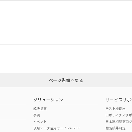
情報更新：2
ードすることができます。
情報更新：
ログイン/会員登録
いては、「カスタマーサポートセンタ お客様相談室」または貴社担当オム
みください。
非含有証明書
※3
ページ先頭へ戻る
ダウンロードはこちら
ソリューション
サービスサポ
解決提案
テスト機貸出
事例
ロボティクスサ
イベント
日本語相談窓口
現場データ活用サービスi-BELT
輸出該非判定