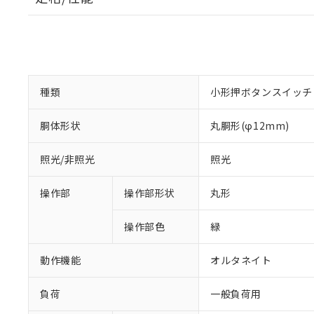
種類
小形押ボタンスイッチ
胴体形状
丸胴形(φ12mm)
照光/非照光
照光
操作部
操作部形状
丸形
操作部色
緑
動作機能
オルタネイト
負荷
一般負荷用