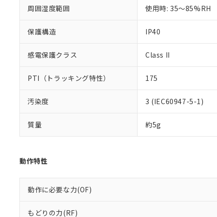
いる法人を指
EU RoHS指令（
周囲湿度範囲
使用時: 35～85%RH
51物質の非含有証
※本証明書は発行
保護構造
IP40
また、RoHS指
混在することから
感電保護クラス
Class II
既に当社にて対応
り割愛しておりま
PTI（トラッキング特性）
175
汚染度
3 (IEC60947-5-1)
質量
約5g
動作特性
動作に必要な力(OF)
もどりの力(RF)