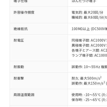
ご利用条件
端子仕様
はんだづけ端子
非該当品：ライセ
※1 中国RoHS
仕入先様の事情に
許容操作頻度
電気的: 最大20回/分
があります。
以下の条件をお読
「○」：最大均質
機械的: 最大60回/分
「×」：最大均質
本サービスは
当社は、これ
*EU RoHS指令（10物
「－」：未確認で
鉛(Pb) 1000ppm以下、
くものです。
絶縁抵抗
100MΩ以上 (DC500
う）を輸出ま
記
説明
六価クロム(Cr(Ⅵ)) 1
当社制御機器
などの必要な
フタル酸ビス(2-エチルヘ
号
*中国RoHS10物質の基準値 
ル（DBP） 1000ppm
在庫状況およ
当社は規制貨
耐電圧
同極端子間: AC1000V 5
Pb(鉛) :1000ppm、 Hg
但し、RoHS指令で産
のであり、閲
ます。
Cr(Ⅵ)(六価クロム) : 
異極端子間: AC2000V 5
フタル酸エステル類の４
○
一定数以
DBP(フタル酸ジブチル) :
い。
当社は貴社製
各端子とアース間: AC200
DEHP(フタル酸ビス(2-エ
正式な納期状
置等に一切使
ランプ端子間: AC1000
当社販売員に
※2 対応予定月
△
一定数に
当社は、貴社
オムロン制御
また当社は、
※2 環境保護使
耐振動
誤動作: 10～55Hz 複
在庫状況およ
部品在庫の切り替
たしません。
－
在庫なし
す。
「ｅ」：有害物質
機器販売
2
耐衝撃
耐久: 最大500m/s
マイパーツ機
「10」：通常の
2
誤動作: 最大150m/s
ている必要が
味します。
空
受注生産
お客様が当ウ
※3 非含有証明
「－」：未確認で
白
が、当社の製
周囲温度範囲
使用時: -10～55℃
さい。
下記の非含有証明
保存時: -25～65℃
※当社の共同