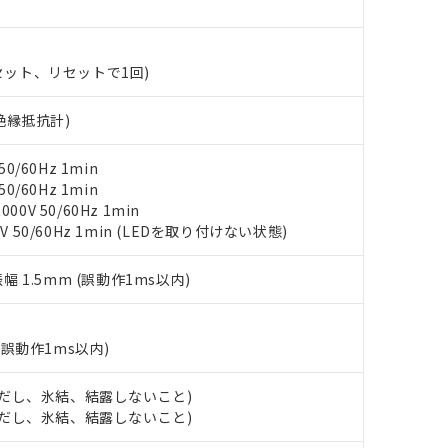
ンス料など無形物で、有害物質有無と関係のない商品です。
○×表
より、非含有部品としていたものが、含有品と判明した場合などやむ
みいただき、同意のうえご利用ください。
材料含有率が中国RoHSの基準値以下であることを示します。
(セット、リセットで1回)
材料含有率が中国RoHSの基準値を超えていることを示します。
、当社制御機器事業取扱商品の当社在庫状況および標準価格(税抜)
ら貴社製品のうち、外国為替および外国貿易法に定める商品（以下｢
質）：
す。当社販売部門へお問い合わせください。
 水銀(Hg) 1000ppm以下、 カドミウム(Cd) 100ppm以下、
V絶縁抵抗計)
たは国外への提供する場合は、日本国政府の輸出許可(または役務取
000ppm以下、ポリ臭化ビフェニル類(PBB) 1000ppm以下、ポリ臭化ジフェニルエーテル類(P
事業取扱商品の中には、本サービスの対象外となる商品もあること
手続きをとります。
キシル) (DEHP)(別名：DOP) 1000ppm以下、フタル酸ブチルベンジル（BBP） 100
(GB/T26572)：
以下、フタル酸ジイソブチル (DIBP) 1000ppm以下
び標準価格照会結果は、記載している更新日時点での社内データに
物を破棄する場合は、完全に破砕するなど、違法に輸出されないよ
0/60Hz 1min
(水銀) : 1000ppm、 Cd(カドミウム) : 100ppm、
業用監視および制御機器に対する適用除外項目は除く。
覧された時点での実際の在庫および標準価格とは異なる場合がある
1000ppm、 PBBs(ポリ臭化ビフェニル類) : 1000ppm、 PBDEs(ポリ臭化ジフェニルエーテル類
0/60Hz 1min
物質については閾値を超える意図的な使用がないことを確認しています。
上の在庫あり
 1000ppm、 DIBP(フタル酸ジイソブチル) : 1000ppm、 BBP(フタル酸ブチルベンジル) :
品を、核兵器、ミサイル、化学兵器、生物兵器またはその他武器並
0V 50/60Hz 1min
チルヘキシル)) : 1000ppm
況および標準価格はお客様のお取引先、またはお客様担当のオムロ
用いたしません。
V 50/60Hz 1min (LEDを取り付けない状態)
ご相談ください。
は満たないが在庫あり
製品を第三者に販売する場合は、上記1、2および3の内容を当該第
機器販売店や当社販売拠点は「
販売ネットワーク
」をご確認くだ
販売先および販売に係わる関係者が違法に輸出するおそれがある場
用期限
振幅 1.5mm (誤動作1ms以内)
び標準価格結果を当社の事前の承諾なく第三者に漏洩または開示し
え状況などにより、予定月が前後することがあります。
(最新の在庫状況については、お客様のお取引先、またはお客様担当
（10物質）のすべてが基準値以下であることを示します。
店・当社販売員にご確認ください)
能（部品リスト作成サービス）をご利用いただくには、I-Webメン
使用状況下において有害物質が外部に漏えいし、環境に深刻な影響を
(誤動作1ms以内)
あります。
機種、また在庫状況の情報を公開していない機種
ェブサイト上で当社にご登録された部品リストについて、当社およ
書ダウンロード
す。当社販売部門へお問い合わせください。
品・サービスに関するお客様との取引・商談に必要な範囲で利用す
 (ただし、氷結、結露しないこと)
合意する
キャンセル
書をダウンロードすることができます。
 (ただし、氷結、結露しないこと)
利用者とは、
"個人情報の共同利用に関して"
の「1.共同利用者の