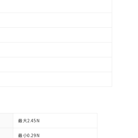
します。
10物質）の非含有証明書
明書（当社基準）
日時点で非含有を証明するもので、過去に遡って非含有を証明するも
令のフタル酸エステル類４物質の対応では、対応完了までの期間は出
備考欄に対応日を記載しておりました。
品への在庫切替を完了していることから、特段のことがない限り、20
す。
最大2.45N
最小0.29N