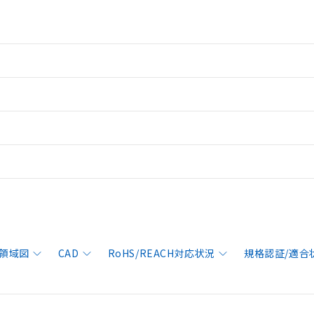
領域図
CAD
RoHS/REACH対応状況
規格認証/適合