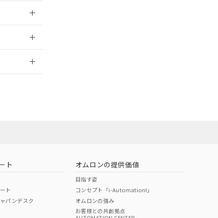
026/05/21
2026/7/29
ロン営業員また
お問い合わせ
ート
オムロンの提供価値
目指す姿
ポート
コンセプト「i-Automation!」
ジャパンデスク
オムロンの強み
お客様との共創拠点
AUTOMATION CENTER