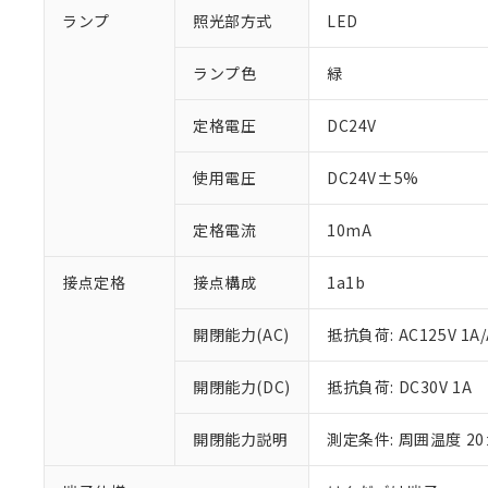
ランプ
照光部方式
LED
ランプ色
緑
定格電圧
DC24V
使用電圧
DC24V±5%
定格電流
10mA
接点定格
接点構成
1a1b
開閉能力(AC)
抵抗負荷: AC125V 1A/A
※1 対応状況
開閉能力(DC)
抵抗負荷: DC30V 1A
対応済み：EU
対応予定：EU R
開閉能力説明
測定条件: 周囲温度 2
対応予定なし：EU
調査・確認中：EU