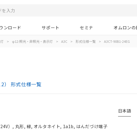
ウンロード
サポート
セミナ
オムロンの
示灯
>
φ12:照光・非照光・表示灯
>
A3C
>
形式仕様一覧
>
A3CT-90B1-24EG
12） 形式仕様一覧
日本語
V）, 丸形, 緑, オルタネイト, 1a1b, はんだづけ端子